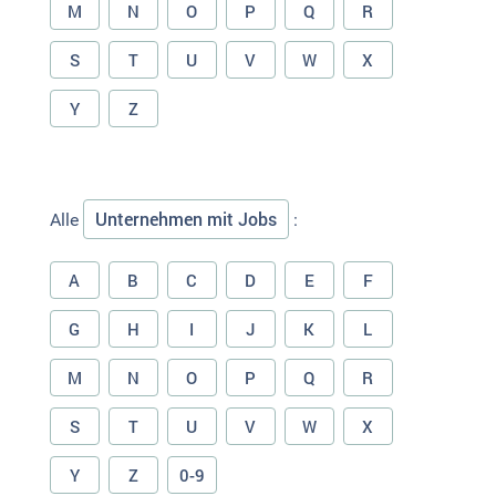
M
N
O
P
Q
R
S
T
U
V
W
X
Y
Z
Unternehmen mit Jobs
Alle
:
A
B
C
D
E
F
G
H
I
J
K
L
M
N
O
P
Q
R
S
T
U
V
W
X
Y
Z
0-9