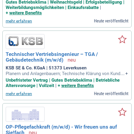
ich online mit Kommiliton:innen und Dozierenden; Innovativ
Gutes Betriebsklima | Weihnachtsgeld | Erfolgsbeteiligung |
e Plattformen: Du lernst eigenständig auf my Campus mit in
Weiterbildungsmöglichkeiten | Einkaufsrabatte
|
novativen Lernmaterialien und dem KI‑Lernassistenten Synt
+
weitere Benefits
ea; Rabatte: Du profitierst
Heute veröffentlicht
mehr erfahren
Technischer Vertriebsingenieur – TGA /
Gebäudetechnik (m/w/d)
KSB SE & Co. KGaA | 51373 Leverkusen
Planern und Anlagenbauern; Technische Klärung von Kunden
+
anforderungen mit Herstellern und internen Fachabteilunge
Unbefristeter Vertrag | Gutes Betriebsklima | Betriebliche
n; Analyse von Markt- und Projektpotenzialen in der Region;
Altersvorsorge | Vollzeit
|
+
weitere Benefits
Bei administrativen Routinetätigkeiten unterstützt Dich unse
Heute veröffentlicht
mehr erfahren
r KI-Assistent.
OP-Pflegefachkraft (m/w/d) - Wir freuen uns auf
Sie!fach