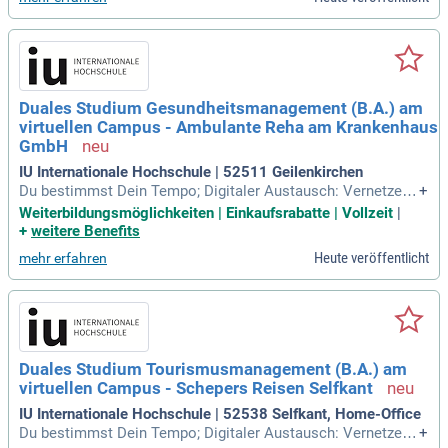
Duales Studium Gesundheitsmanagement (B.A.) am
virtuellen Campus - Ambulante Reha am Krankenhaus
GmbH
IU Internationale Hochschule | 52511 Geilenkirchen
Du bestimmst Dein Tempo; Digitaler Austausch: Vernetze D
+
ich online mit Kommiliton:innen und Dozierenden; Innovativ
Weiterbildungsmöglichkeiten | Einkaufsrabatte | Vollzeit
|
e Plattformen: Du lernst eigenständig auf my Campus mit in
+
weitere Benefits
novativen Lernmaterialien und dem KI‑Lernassistenten Synt
Heute veröffentlicht
mehr erfahren
ea; Rabatte: Du profitierst
Duales Studium Tourismusmanagement (B.A.) am
virtuellen Campus - Schepers Reisen Selfkant
IU Internationale Hochschule | 52538 Selfkant, Home-Office
Du bestimmst Dein Tempo; Digitaler Austausch: Vernetze D
+