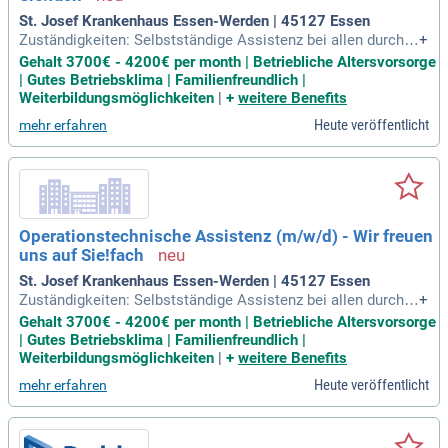
St. Josef Krankenhaus Essen-Werden | 45127 Essen
Zuständigkeiten: Selbstständige Assistenz bei allen durchzu
+
führenden Operationen; :innentätigkeit bei allen durchzuführ
Gehalt 3700€ - 4200€ per month | Betriebliche Altersvorsorge
enden Operationen; Übernahme aller anfallenden Tätigkeiten
| Gutes Betriebsklima | Familienfreundlich |
einer OP-Pflegefachkraft. Bewirb dich jetzt!
Weiterbildungsmöglichkeiten
|
+
weitere Benefits
Heute veröffentlicht
mehr erfahren
Operationstechnische Assistenz (m/w/d) - Wir freuen
uns auf Sie!fach
St. Josef Krankenhaus Essen-Werden | 45127 Essen
Zuständigkeiten: Selbstständige Assistenz bei allen durchzu
+
führenden Operationen; :innentätigkeit bei allen durchzuführ
Gehalt 3700€ - 4200€ per month | Betriebliche Altersvorsorge
enden Operationen; Übernahme aller anfallenden Tätigkeiten
| Gutes Betriebsklima | Familienfreundlich |
einer OP-Pflegefachkraft. Bewirb dich jetzt!
Weiterbildungsmöglichkeiten
|
+
weitere Benefits
Heute veröffentlicht
mehr erfahren