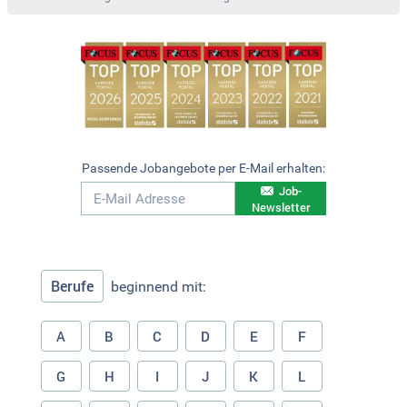
Passende Jobangebote per E-Mail erhalten:
Job-
Newsletter
Berufe
beginnend mit:
A
B
C
D
E
F
G
H
I
J
K
L