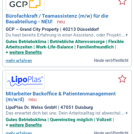
Bürofachkraft / Teamassistenz (m/w) für die
Bauabteilung - NEU!
GCP – Grand City Property | 40213 Düsseldorf
Du hast bereits Erfahrung in einer Assistenz-, oder Projekta
+
ssistenzfunktion gesammelt – idealerweise im Bau-, Immob
Gutes Betriebsklima | Betriebliche Altersvorsorge | Flexible
ilien- oder Projektmanagement. Du kennst dich gut mit Wind
Arbeitszeiten | Work-Life-Balance | Familienfreundlich
|
ows und Microsoft Office, vornehmlich Excel, gut aus.
+
weitere Benefits
Heute veröffentlicht
mehr erfahren
Mitarbeiter Backoffice & Patientenmanagement
(m/w/d)
LipoPlas Dr. Welss GmbH | 47051 Duisburg
Das erwartet dich bei uns: Dein Arbeitsalltag ist abwechslun
+
gsreich und verbindet Organisation, Kommunikation und me
Gutes Betriebsklima | Quereinstieg möglich | Vollzeit
|
dizinische Assistenz.
+
weitere Benefits
Heute veröffentlicht
mehr erfahren