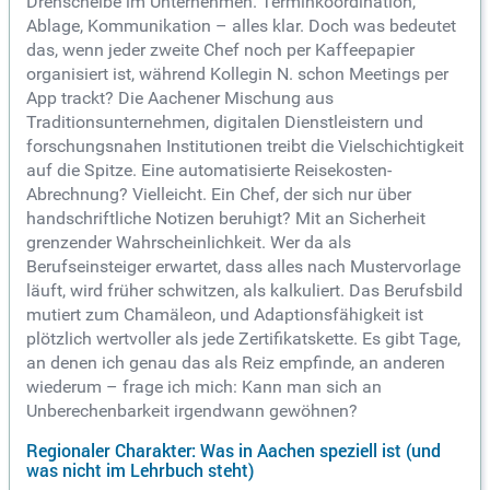
Drehscheibe im Unternehmen. Terminkoordination,
Ablage, Kommunikation – alles klar. Doch was bedeutet
das, wenn jeder zweite Chef noch per Kaffeepapier
organisiert ist, während Kollegin N. schon Meetings per
App trackt? Die Aachener Mischung aus
Traditionsunternehmen, digitalen Dienstleistern und
forschungsnahen Institutionen treibt die Vielschichtigkeit
auf die Spitze. Eine automatisierte Reisekosten-
Abrechnung? Vielleicht. Ein Chef, der sich nur über
handschriftliche Notizen beruhigt? Mit an Sicherheit
grenzender Wahrscheinlichkeit. Wer da als
Berufseinsteiger erwartet, dass alles nach Mustervorlage
läuft, wird früher schwitzen, als kalkuliert. Das Berufsbild
mutiert zum Chamäleon, und Adaptionsfähigkeit ist
plötzlich wertvoller als jede Zertifikatskette. Es gibt Tage,
an denen ich genau das als Reiz empfinde, an anderen
wiederum – frage ich mich: Kann man sich an
Unberechenbarkeit irgendwann gewöhnen?
Regionaler Charakter: Was in Aachen speziell ist (und
was nicht im Lehrbuch steht)