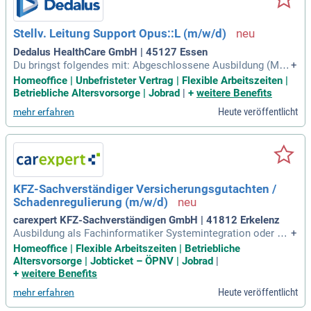
Stellv. Leitung Support Opus::L (m/w/d)
Dedalus HealthCare GmbH | 45127 Essen
Du bringst folgendes mit: Abgeschlossene Ausbildung (MT
+
A, MTLA) oder ein erfolgreich beendetes Studium im Gesun
Homeoffice | Unbefristeter Vertrag | Flexible Arbeitszeiten |
dheitswesen; Mindestens 5 Jahre Berufserfahrung im direkt
Betriebliche Altersvorsorge | Jobrad
|
+
weitere Benefits
en Laborumfeld; Sehr gute Kenntnisse über Abläufe und Pro
Heute veröffentlicht
mehr erfahren
zesse im klinischen Labor;
KFZ-Sachverständiger Versicherungsgutachten /
Schadenregulierung (m/w/d)
carexpert KFZ-Sachverständigen GmbH | 41812 Erkelenz
Ausbildung als Fachinformatiker Systemintegration oder ver
+
gleichbare Qualifikation im Bereich IT; 2 – 3 Jahre Erfahrung
Homeoffice | Flexible Arbeitszeiten | Betriebliche
im IT-Support / User Helpdesk / Service Desk; Sichere Kennt
Altersvorsorge | Jobticket – ÖPNV | Jobrad
|
nisse in Microsoft 365 sowie im Umgang mit Entra ID, PIM,
+
weitere Benefits
MDM und MFA; Erfahrung
Heute veröffentlicht
mehr erfahren