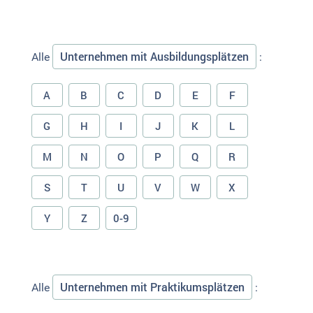
Unternehmen mit Ausbildungsplätzen
Alle
:
A
B
C
D
E
F
G
H
I
J
K
L
M
N
O
P
Q
R
S
T
U
V
W
X
Y
Z
0-9
Unternehmen mit Praktikumsplätzen
Alle
: