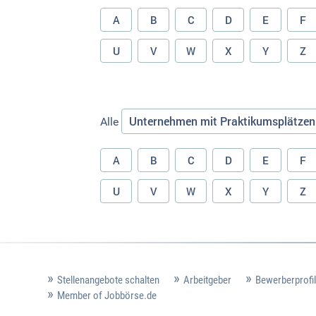
A
B
C
D
E
F
U
V
W
X
Y
Z
Unternehmen mit Praktikumsplätzen
Alle
A
B
C
D
E
F
U
V
W
X
Y
Z
Stellenangebote schalten
Arbeitgeber
Bewerberprofil
Member of Jobbörse.de