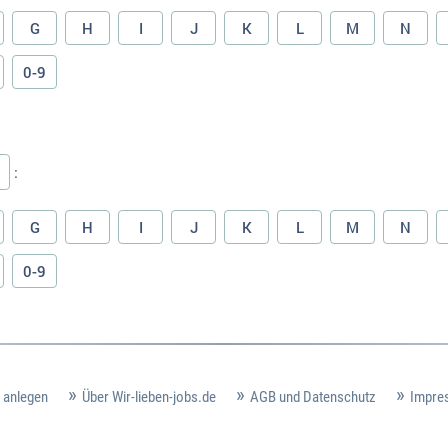
G
H
I
J
K
L
M
N
0-9
:
G
H
I
J
K
L
M
N
0-9
 anlegen
Über Wir-lieben-jobs.de
AGB und Datenschutz
Impre