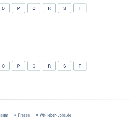
O
P
Q
R
S
T
O
P
Q
R
S
T
ssum
Presse
Wir-lieben-Jobs.de