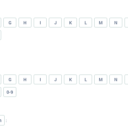
G
H
I
J
K
L
M
N
G
H
I
J
K
L
M
N
0-9
n
: