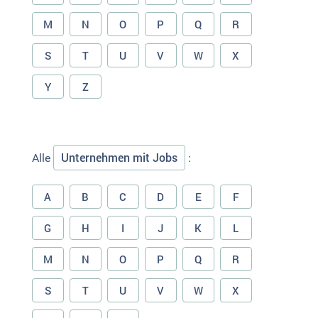
M
N
O
P
Q
R
S
T
U
V
W
X
Y
Z
Unternehmen mit Jobs
Alle
:
A
B
C
D
E
F
G
H
I
J
K
L
M
N
O
P
Q
R
S
T
U
V
W
X