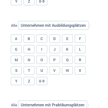
Y
Z
0-9
Unternehmen mit Ausbildungsplätzen
Alle
:
A
B
C
D
E
F
G
H
I
J
K
L
M
N
O
P
Q
R
S
T
U
V
W
X
Y
Z
0-9
Unternehmen mit Praktikumsplätzen
Alle
: