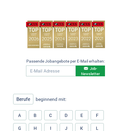
Passende Jobangebote per E-Mail erhalten:
Job-
Newsletter
Berufe
beginnend mit:
A
B
C
D
E
F
G
H
I
J
K
L