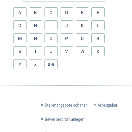
A
B
C
D
E
F
G
H
I
J
K
L
M
N
O
P
Q
R
S
T
U
V
W
X
Y
Z
0-9
Stellenangebote schalten
Arbeitgeber
Bewerberprofil anlegen