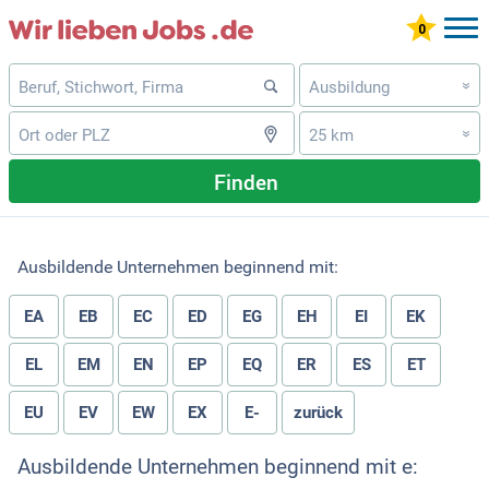
Ausbildung
»
25 km
»
Finden
Ausbildende Unternehmen beginnend mit:
EA
EB
EC
ED
EG
EH
EI
EK
EL
EM
EN
EP
EQ
ER
ES
ET
EU
EV
EW
EX
E-
zurück
Ausbildende Unternehmen beginnend mit e: