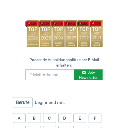
Passende Ausbildungsplätze per E-Mail
erhalten:
Job-
Newsletter
Berufe
beginnend mit:
A
B
C
D
E
F