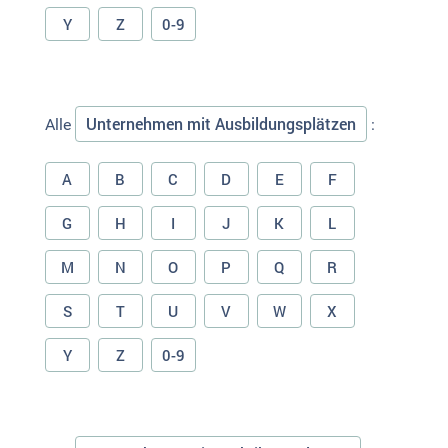
Y
Z
0-9
Unternehmen mit Ausbildungsplätzen
Alle
:
A
B
C
D
E
F
G
H
I
J
K
L
M
N
O
P
Q
R
S
T
U
V
W
X
Y
Z
0-9