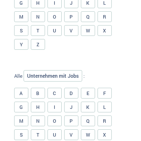
G
H
I
J
K
L
M
N
O
P
Q
R
S
T
U
V
W
X
Y
Z
Unternehmen mit Jobs
Alle
:
A
B
C
D
E
F
G
H
I
J
K
L
M
N
O
P
Q
R
S
T
U
V
W
X