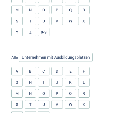
M
N
O
P
Q
R
S
T
U
V
W
X
Y
Z
0-9
Unternehmen mit Ausbildungsplätzen
Alle
:
A
B
C
D
E
F
G
H
I
J
K
L
M
N
O
P
Q
R
S
T
U
V
W
X