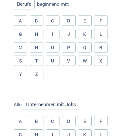
Berufe
beginnend mit:
A
B
C
D
E
F
G
H
I
J
K
L
M
N
O
P
Q
R
S
T
U
V
W
X
Y
Z
Unternehmen mit Jobs
Alle
:
A
B
C
D
E
F
G
H
I
J
K
L