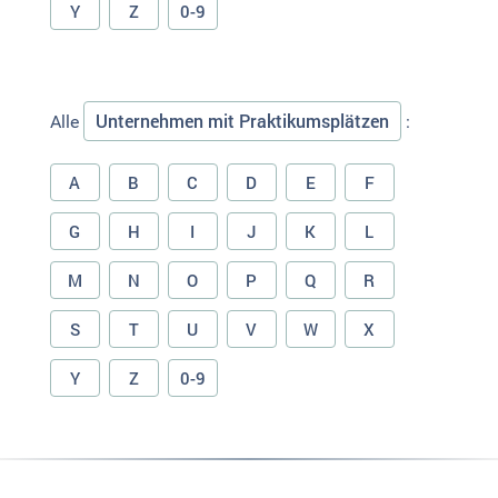
Y
Z
0-9
Unternehmen mit Praktikumsplätzen
Alle
:
A
B
C
D
E
F
G
H
I
J
K
L
M
N
O
P
Q
R
S
T
U
V
W
X
Y
Z
0-9