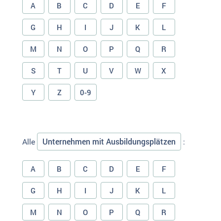
A
B
C
D
E
F
G
H
I
J
K
L
M
N
O
P
Q
R
S
T
U
V
W
X
Y
Z
0-9
Unternehmen mit Ausbildungsplätzen
Alle
:
A
B
C
D
E
F
G
H
I
J
K
L
M
N
O
P
Q
R