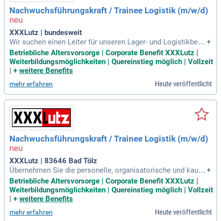
Nachwuchsführungskraft / Trainee Logistik (m/w/d)
XXXLutz | bundesweit
Wir suchen einen Leiter für unseren Lager- und Logistikberei
+
ch. Zu Ihren Aufgaben gehören die personelle und organisat
Betriebliche Altersvorsorge | Corporate Benefit XXXLutz |
orische Leitung sowie die Ausbildung neuer Mitarbeiter. Sie
Weiterbildungsmöglichkeiten | Quereinstieg möglich | Vollzeit
bringen eine abgeschlossene Berufsausbildung oder ein Stu
|
+
weitere Benefits
dium im kaufmännischen oder logistischen Bereich mit. Ers
Heute veröffentlicht
mehr erfahren
te Führungserfahrung ist wünschenswert, ebenso wie Organi
sationstalent und Leistungsbereitschaft. Wir bieten einen ab
wechslungsreichen Arbeitsplatz bei einem der größten Möb
elhändler Europas und attraktive Entwicklungsmöglichkeite
n. Profitieren Sie von einer intensiven Einarbeitung in unsere
m Trainee-Programm und gestalten Sie Ihre Zukunft in einer
Nachwuchsführungskraft / Trainee Logistik (m/w/d)
verantwortungsvollen Position.
XXXLutz | 83646 Bad Tölz
Übernehmen Sie die personelle, organisatorische und kauf
+
männische Leitung in unserem Lager-/Logistikbereich! Als T
Betriebliche Altersvorsorge | Corporate Benefit XXXLutz |
eil eines der größten Möbelhändler Europas bieten wir Ihnen
Weiterbildungsmöglichkeiten | Quereinstieg möglich | Vollzeit
spannende Perspektiven und eine umfassende Einarbeitung
|
+
weitere Benefits
im Trainee-Programm. Sie bringen eine abgeschlossene Au
Heute veröffentlicht
mehr erfahren
sbildung oder ein Studium im kaufmännischen oder logistis