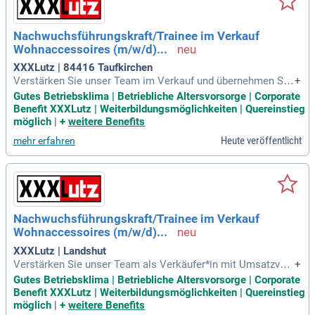
iven zur Verkaufsleitung. Ihre Bereitschaft, an verschiedene
n XXXL Standorten zu arbeiten, eröffnet Ihnen langfristige K
Nachwuchsführungskraft/Trainee im Verkauf
arrierechancen.
Wohnaccessoires (m/w/d)...
XXXLutz | 84416 Taufkirchen
Verstärken Sie unser Team im Verkauf und übernehmen Sie
+
Verantwortung für Umsatzgespräche und Merchandising-U
Gutes Betriebsklima | Betriebliche Altersvorsorge | Corporate
msetzungen. Sie bringen eine abgeschlossene Berufsausbil
Benefit XXXLutz | Weiterbildungsmöglichkeiten | Quereinstieg
dung im Handel oder ein Studium mit Vertriebserfahrung mi
möglich
|
+
weitere Benefits
t? Ihr sicheres und freundliches Auftreten sowie Ihre Organi
Heute veröffentlicht
mehr erfahren
sationstalent zeichnen Sie aus. Profiteren Sie von einem ab
wechslungsreichen Arbeitsplatz in einem professionellen T
eam, das Engagement und Eigenverantwortung schätzt. Nac
h der Einarbeitung erwarten Sie spannende Entwicklungs- un
d Aufstiegsmöglichkeiten bis hin zur Filialleitung. Bewerben
Sie sich jetzt und starten Sie Ihre Karriere bei XXXL!
Nachwuchsführungskraft/Trainee im Verkauf
Wohnaccessoires (m/w/d)...
XXXLutz | Landshut
Verstärken Sie unser Team als Verkäufer*in mit Umsatzvera
+
ntwortung und gestalten Sie Verkaufs- und Preisgespräche
Gutes Betriebsklima | Betriebliche Altersvorsorge | Corporate
aktiv mit. Wir suchen engagierte Talente mit einer abgeschl
Benefit XXXLutz | Weiterbildungsmöglichkeiten | Quereinstieg
ossenen Berufsausbildung oder einem Studium, idealerweis
möglich
|
+
weitere Benefits
e im Handel oder Vertrieb. Führungserfahrung ist von Vortei