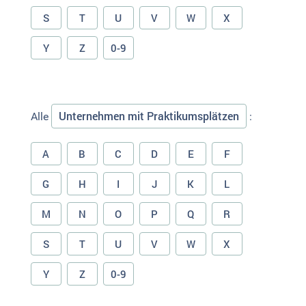
S
T
U
V
W
X
Y
Z
0-9
Unternehmen mit Praktikumsplätzen
Alle
:
A
B
C
D
E
F
G
H
I
J
K
L
M
N
O
P
Q
R
S
T
U
V
W
X
Y
Z
0-9