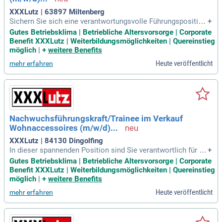
XXXLutz | 63897 Miltenberg
Sichern Sie sich eine verantwortungsvolle Führungsposition
+
im Lager-/Logistikbereich mit attraktiven Entwicklungsmögl
Gutes Betriebsklima | Betriebliche Altersvorsorge | Corporate
ichkeiten. Wir suchen erfahrene Teamleiter, die sich durch O
Benefit XXXLutz | Weiterbildungsmöglichkeiten | Quereinstieg
rganisationstalent und Engagement auszeichnen. Zu Ihren Q
möglich
|
+
weitere Benefits
ualifikationen gehören eine abgeschlossene Ausbildung ode
Heute veröffentlicht
mehr erfahren
r mehrjährige Berufserfahrung in der Lagerlogistik. Genieße
n Sie ein angenehmes Betriebsklima und leistungsorientiert
e Vergütung. Profitieren Sie von umfangreichen Sozialleistu
ngen, Weiterbildungsmöglichkeiten und einem zusätzlichen
Urlaubstag zu Ihrem Geburtstag. Bewerben Sie sich jetzt un
d starten Sie Ihre Karriere bei XXXL mit tollen Perspektiven
Nachwuchsführungskraft/Trainee im Verkauf
und einem motivierten Team!
Wohnaccessoires (m/w/d)...
XXXLutz | 84130 Dingolfing
In dieser spannenden Position sind Sie verantwortlich für V
+
erkaufs- und Preisgespräche mit Umsatzverantwortung. Ihre
Gutes Betriebsklima | Betriebliche Altersvorsorge | Corporate
Qualifikation umfasst eine abgeschlossene Berufsausbildun
Benefit XXXLutz | Weiterbildungsmöglichkeiten | Quereinstieg
g im Handel oder ein Studium mit Vertriebserfahrung. Führu
möglich
|
+
weitere Benefits
ngskompetenz und selbstständiges, erfolgsorientiertes Arb
Heute veröffentlicht
mehr erfahren
eiten sind essenziell. Ein freundliches Auftreten gegenüber
Kunden und Kollegen sorgt für eine positive Arbeitsatmosph
äre. Wir bieten Ihnen einen abwechslungsreichen Arbeitspla
tz in einem professionellen Team mit Entwicklungsperspekt