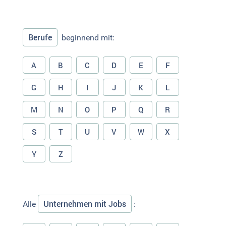
Berufe
beginnend mit:
A
B
C
D
E
F
G
H
I
J
K
L
M
N
O
P
Q
R
S
T
U
V
W
X
Y
Z
Unternehmen mit Jobs
Alle
: