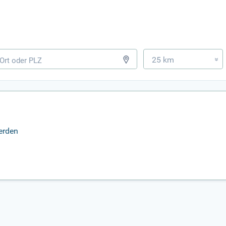
25 km
»
erden