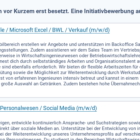
or Kurzem erst besetzt. Eine Initiativbewerbung a
le / Microsoft Excel / BWL / Verkauf (m/w/d)
lbereich erstellen wir Angebote und unterstützen im Backoffice Sal
gsstellungen. Zudem assistieren wir dem Sales Team im Vertriebsp
rweise in Wirtschaftsingenieurwesen oder Betriebswirtschaftslehre
chnest dich durch selbstständiges Arbeiten und Organisationstalent 
ind ebenfalls erforderlich. Wir bieten dir flexible Arbeitszeiten fü
ergütung sowie die Möglichkeit zur Weiterentwicklung durch Werkstu
st von erfahrenen Ingenieuren intensiv betreut und kannst in einem 
 große Auswahl an Getränken. Zudem bestehen hohe Übernahmechanc
/ Personalwesen / Social Media (m/w/d)
igen, entwickle kontinuierlich Ansprache- und Suchstrategien sowie 
irekt über soziale Medien an. Unterstütze bei der Entwicklung von in
ei der Weiterentwicklung unseres Unternehmensprofils auf verschie
on Personalmessen. Du studierst in den Bereichen Wirtschaftswiss