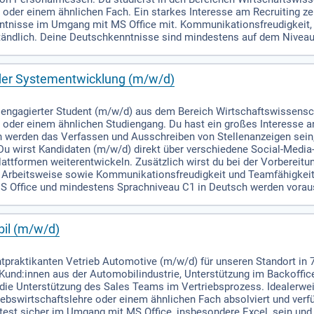
er einem ähnlichen Fach. Ein starkes Interesse am Recruiting zeich
ntnisse im Umgang mit MS Office mit. Kommunikationsfreudigkeit,
rständlich. Deine Deutschkenntnisse sind mindestens auf dem Niveau
 der Systementwicklung (m/w/d)
d engagierter Student (m/w/d) aus dem Bereich Wirtschaftswissensc
er einem ähnlichen Studiengang. Du hast ein großes Interesse an R
 werden das Verfassen und Ausschreiben von Stellenanzeigen sein,
Du wirst Kandidaten (m/w/d) direkt über verschiedene Social-Media
lattformen weiterentwickeln. Zusätzlich wirst du bei der Vorberei
e Arbeitsweise sowie Kommunikationsfreudigkeit und Teamfähigkeit 
S Office und mindestens Sprachniveau C1 in Deutsch werden vorau
bil (m/w/d)
chtpraktikanten Vetrieb Automotive (m/w/d) für unseren Standort i
 Kund:innen aus der Automobilindustrie, Unterstützung im Backoffi
ie Unterstützung des Sales Teams im Vertriebsprozess. Idealerwei
iebswirtschaftslehre oder einem ähnlichen Fach absolviert und ver
ltest sicher im Umgang mit MS Office, insbesondere Excel, sein un