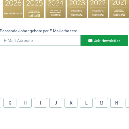
Passende Jobangebote per E-Mail erhalten:
Job-Newsletter
G
H
I
J
K
L
M
N