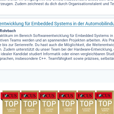
rzeugen. Zudem zeichnest du dich durch Organisationstalent und Te
eentwicklung für Embedded Systems in der Automobilindu
 Rohrbach
aktikum im Bereich Softwareentwicklung für Embedded Systems in d
iven Teams werden und an spannenden Projekten arbeiten. Als Prakt
e bis zur Serienreife. Du hast auch die Möglichkeit, die Weiterentw
. Zudem unterstützt du unser Team bei der Hardware-Entwicklung, e
idealer Kandidat studiert Informatik oder einen vergleichbaren Stu
prachen, insbesondere C++. Teamfähigkeit sowie präzises, selbstän