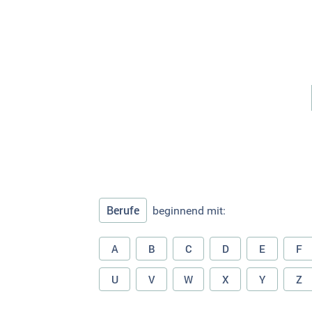
Berufe
beginnend mit:
A
B
C
D
E
F
U
V
W
X
Y
Z