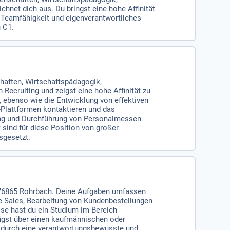
net dich aus. Du bringst eine hohe Affinität
 Teamfähigkeit und eigenverantwortliches
 C1.
haften, Wirtschaftspädagogik,
ecruiting und zeigst eine hohe Affinität zu
 ebenso wie die Entwicklung von effektiven
-Plattformen kontaktieren und das
tung und Durchführung von Personalmessen
sind für diese Position von großer
sgesetzt.
n 76865 Rohrbach. Deine Aufgaben umfassen
ce Sales, Bearbeitung von Kundenbestellungen
se hast du ein Studium im Bereich
fügst über einen kaufmännischen oder
d durch eine verantwortungsbewusste und