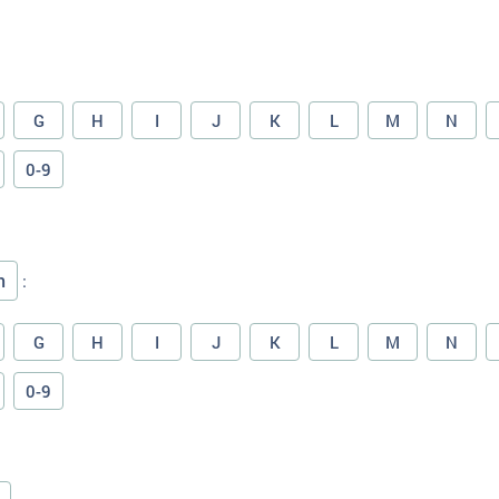
G
H
I
J
K
L
M
N
0-9
n
:
G
H
I
J
K
L
M
N
0-9