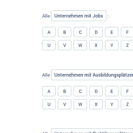
Unternehmen mit Jobs
Alle
:
A
B
C
D
E
F
U
V
W
X
Y
Z
Unternehmen mit Ausbildungsplätze
Alle
A
B
C
D
E
F
U
V
W
X
Y
Z