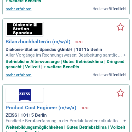
+
weitere Benefits
Heute veröffentlicht
mehr erfahren
Bilanzbuchhalter/in (m/w/d)
Diakonie-Station Spandau gGmbH | 10115 Berlin
Aller Vorgänge im Rechnungswesen; Bearbeitung sämtliche
+
r steuerlicher Vorgänge und Unterstützung bei steuerlichen
Betriebliche Altersvorsorge | Gutes Betriebsklima | Dringend
Fragestellungen; Aufbau eines Reportings und eigenständig
gesucht | Vollzeit
|
+
weitere Benefits
e Erstellung von Jahresabschlüssen sowie die Vorbereitung
Heute veröffentlicht
mehr erfahren
der Bilanz und GuV; Controlling
Product Cost Engineer (m/w/x)
ZEISS | 10115 Berlin
Fundierte Berufserfahrung in der Produktkostenkalkulation /
+
Produktkostencontrolling im Bereich Komponentenfertigun
Weiterbildungsmöglichkeiten | Gutes Betriebsklima | Vollzeit
|
g und/oder Maschinenbau. Analytisches Denken sowie ein