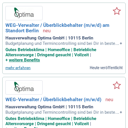
WEG-Verwalter / Überblickbehalter (m/w/d) am
Standort Berlin
Hausverwaltung Optima GmbH | 10115 Berlin
Budgetplanung und Termincontrolling sind bei Dir in besten
+
Händen – Du hast die Zahlen und Termine fest im Griff.
Gutes Betriebsklima | Homeoffice | Betriebliche
Altersvorsorge | Dringend gesucht | Vollzeit
|
+
weitere Benefits
Heute veröffentlicht
mehr erfahren
WEG-Verwalter / Überblickbehalter (m/w/d)
Hausverwaltung Optima GmbH | 10115 Berlin
Budgetplanung und Termincontrolling sind bei Dir in besten
+
Händen – Du hast die Zahlen und Termine fest im Griff.
Gutes Betriebsklima | Homeoffice | Betriebliche
Altersvorsorge | Dringend gesucht | Vollzeit
|