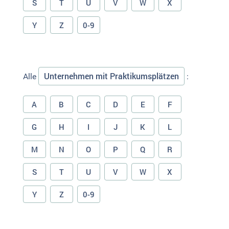
S
T
U
V
W
X
Y
Z
0-9
Unternehmen mit Praktikumsplätzen
Alle
:
A
B
C
D
E
F
G
H
I
J
K
L
M
N
O
P
Q
R
S
T
U
V
W
X
Y
Z
0-9