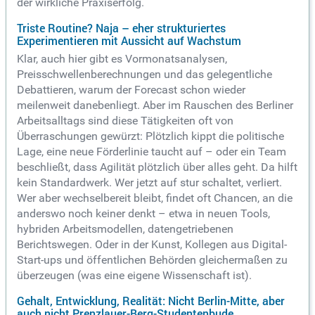
der wirkliche Praxiserfolg.
Triste Routine? Naja – eher strukturiertes
Experimentieren mit Aussicht auf Wachstum
Klar, auch hier gibt es Vormonatsanalysen,
Preisschwellenberechnungen und das gelegentliche
Debattieren, warum der Forecast schon wieder
meilenweit danebenliegt. Aber im Rauschen des Berliner
Arbeitsalltags sind diese Tätigkeiten oft von
Überraschungen gewürzt: Plötzlich kippt die politische
Lage, eine neue Förderlinie taucht auf – oder ein Team
beschließt, dass Agilität plötzlich über alles geht. Da hilft
kein Standardwerk. Wer jetzt auf stur schaltet, verliert.
Wer aber wechselbereit bleibt, findet oft Chancen, an die
anderswo noch keiner denkt – etwa in neuen Tools,
hybriden Arbeitsmodellen, datengetriebenen
Berichtswegen. Oder in der Kunst, Kollegen aus Digital-
Start-ups und öffentlichen Behörden gleichermaßen zu
überzeugen (was eine eigene Wissenschaft ist).
Gehalt, Entwicklung, Realität: Nicht Berlin-Mitte, aber
auch nicht Prenzlauer-Berg-Studentenbude