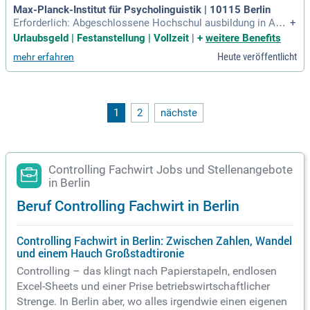
Max-Planck-Institut für Psycholinguistik | 10115 Berlin
Erforderlich: Abgeschlossene Hochschul ausbildung in Acc
+
ounting und Controlling, Finance oder BWL oder eine Qualifi
Urlaubsgeld | Festanstellung | Vollzeit
|
+
weitere Benefits
kation als Bilanz buchhalter:in oder Verwaltungs fachwirt:in
Heute veröffentlicht
mehr erfahren
(AL II); Mindestens 3 Jahre Berufs erfahrung in der Finanz bu
chhaltung mit
1
2
nächste
Controlling Fachwirt Jobs und Stellenangebote
in Berlin
Beruf Controlling Fachwirt in Berlin
Controlling Fachwirt in Berlin: Zwischen Zahlen, Wandel
und einem Hauch Großstadtironie
Controlling – das klingt nach Papierstapeln, endlosen
Excel-Sheets und einer Prise betriebswirtschaftlicher
Strenge. In Berlin aber, wo alles irgendwie einen eigenen