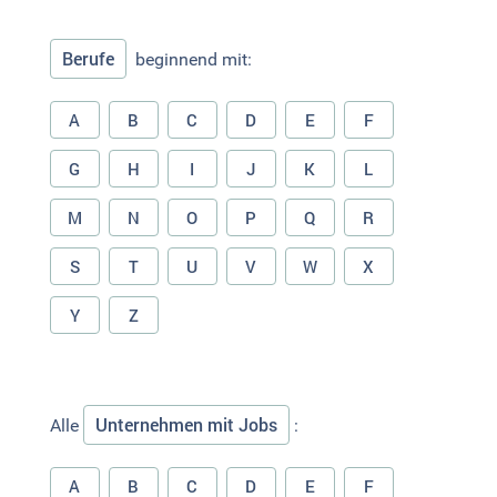
Berufe
beginnend mit:
A
B
C
D
E
F
G
H
I
J
K
L
M
N
O
P
Q
R
S
T
U
V
W
X
Y
Z
Unternehmen mit Jobs
Alle
:
A
B
C
D
E
F