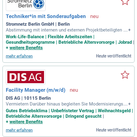
Techniker*in mit Sonderaufgaben
Stromnetz Berlin GmbH | Berlin
Abstimmung mit internen und externen Projektbeteiligten zu
+
r Sicherstellung von Qualität, Arbeitssicherheit und terminge
Work-Life-Balance | Flexible Arbeitszeiten |
rechter Leistungserbringung; Steuerung und Weiterentwicklu
Gesundheitsprogramme | Betriebliche Altersvorsorge | Jobrad
|
ng von Rahmenverträgen für technische Dienstleistungen un
+
weitere Benefits
d Montageleistungen Leistungscontrolling
Heute veröffentlicht
mehr erfahren
Facility Manager (m/w/d)
DIS AG | 10115 Berlin
Vermietern Darüber hinaus begleiten Sie Modernisierungs- u
+
nd Optimierungsprojekte, unterstützen bauliche Maßnahme
Gutes Betriebsklima | Unbefristeter Vertrag | Weihnachtsgeld |
n und wirken aktiv an der nachhaltigen Weiterentwicklung d
Betriebliche Altersvorsorge | Dringend gesucht
|
er Liegenschaften mit Auch bei Ausschreibungen, Leistungs
+
weitere Benefits
beschreibungen und dem Controlling
Heute veröffentlicht
mehr erfahren