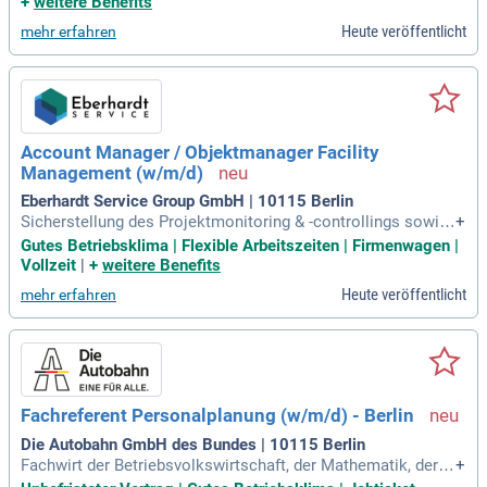
+
weitere Benefits
ausgeprägtes Verständnis von Gesamtzusammenhängen.
Heute veröffentlicht
mehr erfahren
Account Manager / Objektmanager Facility
Management (w/m/d)
Eberhardt Service Group GmbH | 10115 Berlin
Sicherstellung des Projektmonitoring & -controllings sowie
+
Durchführung von Kostenanalysen und Einleitung von Maßn
Gutes Betriebsklima | Flexible Arbeitszeiten | Firmenwagen |
ahmen. Sicherstellung einer reibungslosen Kommunikation
Vollzeit
|
+
weitere Benefits
mit allen Projektbeteiligten und weiteren Stakeholdern.
Heute veröffentlicht
mehr erfahren
Fachreferent Personalplanung (w/m/d) - Berlin
Die Autobahn GmbH des Bundes | 10115 Berlin
Fachwirt der Betriebsvolkswirtschaft, der Mathematik, der V
+
erwaltungswissenschaften oder einer vergleichbaren Fachri