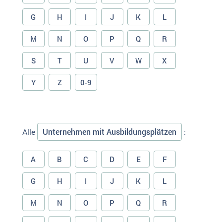
G
H
I
J
K
L
M
N
O
P
Q
R
S
T
U
V
W
X
Y
Z
0-9
Unternehmen mit Ausbildungsplätzen
Alle
:
A
B
C
D
E
F
G
H
I
J
K
L
M
N
O
P
Q
R