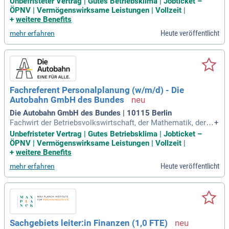
Unbefristeter Vertrag | Gutes Betriebsklima | Jobticket –
chtung mit dem Schwerpunkt Controlling, Personalplanung/​
ÖPNV | Vermögenswirksame Leistungen | Vollzeit
|
Personalcontrolling oder gleichwertige Kenntnisse, Fähigkei
+
weitere Benefits
ten und Erfahrungen
Heute veröffentlicht
mehr erfahren
Fachreferent Personalplanung (w/m/d) - Die
Autobahn GmbH des Bundes
Die Autobahn GmbH des Bundes | 10115 Berlin
Fachwirt der Betriebsvolkswirtschaft, der Mathematik, der V
+
erwaltungswissenschaften oder einer vergleichbaren Fachri
Unbefristeter Vertrag | Gutes Betriebsklima | Jobticket –
chtung mit dem Schwerpunkt Controlling, Personalplanung/​
ÖPNV | Vermögenswirksame Leistungen | Vollzeit
|
Personalcontrolling oder gleichwertige Kenntnisse, Fähigkei
+
weitere Benefits
ten und Erfahrungen
Heute veröffentlicht
mehr erfahren
Sachgebiets leiter:in Finanzen (1,0 FTE)