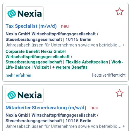
Tax Specialist (m/w/d)
Nexia GmbH Wirtschaftsprüfungsgesellschaft /
Steuerberatungsgesellschaft | 10115 Berlin
Jahresabschlüssen für Unternehmen sowie von betriebliche
+
n und privaten Steuererklärungen; Eigenverantwortliche Erst
Corporate Benefit Nexia GmbH
ellung von Finanzbuchhaltungen, Umsatzsteuervoranmeldun
Wirtschaftsprüfungsgesellschaft /
gen; Erstellung von Jahresabschlüssen und Steuererklärung
Steuerberatungsgesellschaft | Flexible Arbeitszeiten | Work-
en; Ansprechpartner der Mandanten und Finanzverwaltung
Life-Balance | Vollzeit
|
+
weitere Benefits
Heute veröffentlicht
mehr erfahren
Mitarbeiter Steuerberatung (m/w/d)
Nexia GmbH Wirtschaftsprüfungsgesellschaft /
Steuerberatungsgesellschaft | 10115 Berlin
Jahresabschlüssen für Unternehmen sowie von betriebliche
+