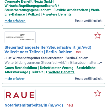
n und privaten Steuererklärungen; Eigenverantwortliche Erst
Corporate Benefit Nexia GmbH
ellung von Finanzbuchhaltungen, Umsatzsteuervoranmeldun
Wirtschaftsprüfungsgesellschaft /
gen; Erstellung von Jahresabschlüssen und Steuererklärung
Steuerberatungsgesellschaft | Flexible Arbeitszeiten | Work-
en; Ansprechpartner der Mandanten und Finanzverwaltung
Life-Balance | Vollzeit
|
+
weitere Benefits
Heute veröffentlicht
mehr erfahren
Steuerfachangestellter/Steuerfachwirt (m/w/d)
Vollzeit oder Teilzeit | Berlin-Dahlem
Just Wirtschaftsprüfer Steuerberater | Berlin-Dahlem
Weiterbildung zum/zur Steuerfachwirt/in, Bilanzbuchhalter/i
+
n oder Fachassistent/in Digitalisierung und IT-Prozesse; Fac
Gutes Betriebsklima | Unbefristeter Vertrag | Betriebliche
hwissen: Fundierte Kenntnisse in Steuerrecht und Rechnung
Altersvorsorge | Teilzeit
|
+
weitere Benefits
swesen, mehrjährige Berufserfahrung, idealerweise in der St
Heute veröffentlicht
mehr erfahren
euerberatung mittelständischer
Notariatsmitarbeiter/in (m/w/d)