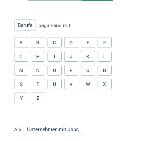
Berufe
beginnend mit:
A
B
C
D
E
F
G
H
I
J
K
L
M
N
O
P
Q
R
S
T
U
V
W
X
Y
Z
Unternehmen mit Jobs
Alle
: