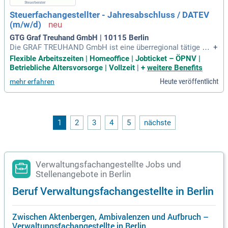
aber keine Voraussetzung. Freuen Sie sich auf eine vielseiti
Steuerfachangestellter - Jahresabschluss / DATEV
ge, anspruchsvolle Tätigkeit in einem kollegialen Umfeld mi
(m/w/d)
t beeindruckendem Stadtblick.
GTG Graf Treuhand GmbH | 10115 Berlin
Die GRAF TREUHAND GmbH ist eine überregional tätige Wir
+
tschaftsprüfungs- und Steuerberatungsgesellschaft mit Spe
Flexible Arbeitszeiten | Homeoffice | Jobticket – ÖPNV |
zialisierung auf Restrukturierung, Sanierung, Insolvenzverwa
Betriebliche Altersvorsorge | Vollzeit
|
+
weitere Benefits
ltung und wirtschaftsrechtliche Sonderaufgaben.
Heute veröffentlicht
mehr erfahren
1
2
3
4
5
nächste
Verwaltungsfachangestellte Jobs und
Stellenangebote in Berlin
Beruf Verwaltungsfachangestellte in Berlin
Zwischen Aktenbergen, Ambivalenzen und Aufbruch –
Verwaltungsfachangestellte in Berlin