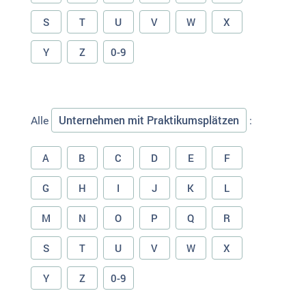
S
T
U
V
W
X
Y
Z
0-9
Unternehmen mit Praktikumsplätzen
Alle
:
A
B
C
D
E
F
G
H
I
J
K
L
M
N
O
P
Q
R
S
T
U
V
W
X
Y
Z
0-9