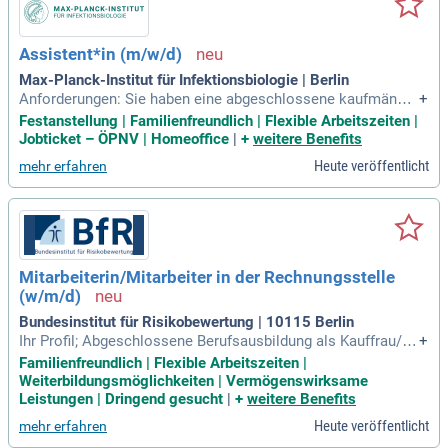
Assistent*in (m/w/d)
Max-Planck-Institut für Infektionsbiologie | Berlin
Anforderungen: Sie haben eine abgeschlossene kaufmännis
+
che Ausbildung oder eine Ausbildung als Verwaltungsfacha
Festanstellung | Familienfreundlich | Flexible Arbeitszeiten |
ngestellte*r bzw. haben einschlägige mehrjährige Berufserfa
Jobticket – ÖPNV | Homeoffice
|
+
weitere Benefits
hrung in den ausgeschriebenen Tätigkeiten; Berufserfahrung
Heute veröffentlicht
mehr erfahren
in einer Forschungseinrichtung
Mitarbeiterin/Mitarbeiter in der Rechnungsstelle
(w/m/d)
Bundesinstitut für Risikobewertung | 10115 Berlin
Ihr Profil; Abgeschlossene Berufsausbildung als Kauffrau/Ka
+
ufmann für Büromanagement, Verwaltungsfachangestellte/r
Familienfreundlich | Flexible Arbeitszeiten |
oder eine vergleichbare Berufsausbildung; Umfassende Ken
Weiterbildungsmöglichkeiten | Vermögenswirksame
ntnisse der einschlägigen Bestimmungen des Haushaltsrec
Leistungen | Dringend gesucht
|
+
weitere Benefits
hts.
Heute veröffentlicht
mehr erfahren