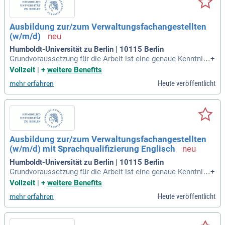
Ausbildung zur/zum Verwaltungsfachangestellten
(w/m/d)
Humboldt-Universität zu Berlin | 10115 Berlin
Grundvoraussetzung für die Arbeit ist eine genaue Kenntnis
+
der Verwaltungsorganisation und der Verwaltungsabläufe.
Vollzeit
|
+
weitere Benefits
Möglich ist auch eine Bewerbung als "Verwaltungsfachange
Heute veröffentlicht
mehr erfahren
stellte/ Verwaltungsfachangestellter mit Sprachqualifikatio
n (Englisch) ".
Ausbildung zur/zum Verwaltungsfachangestellten
(w/m/d) mit Sprachqualifizierung Englisch
Humboldt-Universität zu Berlin | 10115 Berlin
Grundvoraussetzung für die Arbeit ist eine genaue Kenntnis
+
der Verwaltungsorganisation und der Verwaltungsabläufe.
Vollzeit
|
+
weitere Benefits
Möglich ist auch eine Bewerbung als "Verwaltungsfachange
Heute veröffentlicht
mehr erfahren
stellte/ Verwaltungsfachangestellter mit Sprachqualifikatio
n (Englisch) ".