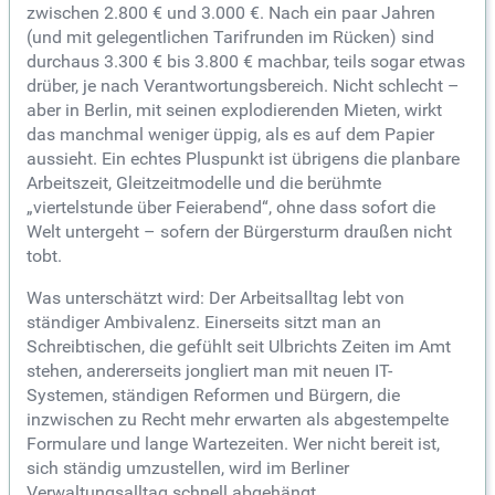
zwischen 2.800 € und 3.000 €. Nach ein paar Jahren
(und mit gelegentlichen Tarifrunden im Rücken) sind
durchaus 3.300 € bis 3.800 € machbar, teils sogar etwas
drüber, je nach Verantwortungsbereich. Nicht schlecht –
aber in Berlin, mit seinen explodierenden Mieten, wirkt
das manchmal weniger üppig, als es auf dem Papier
aussieht. Ein echtes Pluspunkt ist übrigens die planbare
Arbeitszeit, Gleitzeitmodelle und die berühmte
„viertelstunde über Feierabend“, ohne dass sofort die
Welt untergeht – sofern der Bürgersturm draußen nicht
tobt.
Was unterschätzt wird: Der Arbeitsalltag lebt von
ständiger Ambivalenz. Einerseits sitzt man an
Schreibtischen, die gefühlt seit Ulbrichts Zeiten im Amt
stehen, andererseits jongliert man mit neuen IT-
Systemen, ständigen Reformen und Bürgern, die
inzwischen zu Recht mehr erwarten als abgestempelte
Formulare und lange Wartezeiten. Wer nicht bereit ist,
sich ständig umzustellen, wird im Berliner
Verwaltungsalltag schnell abgehängt.