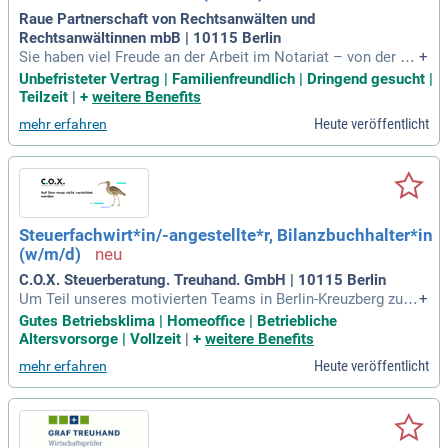
Raue Partnerschaft von Rechtsanwälten und
Rechtsanwältinnen mbB | 10115 Berlin
Sie haben viel Freude an der Arbeit im Notariat – von der ko
+
mplexen Transaktion bis zur Unterschriftsbeglaubigung; Sie
Unbefristeter Vertrag | Familienfreundlich | Dringend gesucht |
haben eine Ausbildung zum/zur Notarfachangestellten (m/
Teilzeit
|
+
weitere Benefits
w/d) oder Rechtsanwalts- und Notarfachangestellten (m/w/
Heute veröffentlicht
mehr erfahren
d) abgeschlossen; Berufserfahrung
Steuerfachwirt*in/-angestellte*r, Bilanzbuchhalter*in
(w/m/d)
C.O.X. Steuerberatung. Treuhand. GmbH | 10115 Berlin
Um Teil unseres motivierten Teams in Berlin-Kreuzberg zu w
+
erden, benötigen Sie eine abgeschlossene Ausbildung zum
Gutes Betriebsklima | Homeoffice | Betriebliche
Steuerfachangestellten oder Bilanzbuchhalter. Gute MS-Offi
Altersvorsorge | Vollzeit
|
+
weitere Benefits
ce- und Datev-Kenntnisse sind ebenfalls wichtig, jedoch kei
Heute veröffentlicht
mehr erfahren
ne Voraussetzung für Ihre Anstellung. Wir übernehmen Ihre
umfassende Einarbeitung in steuerspezifische Themen, selb
st wenn dies etwas Zeit in Anspruch nimmt. Ihre Begeisteru
ng für die Anwendung des Erlernten ist uns wichtig. Fremds
prachenkenntnisse, besonders in Englisch, sind von Vorteil,