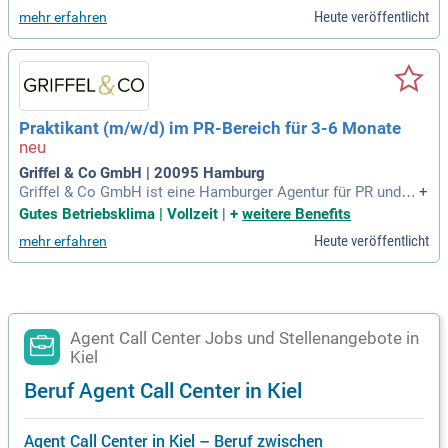
KPIs (wie AHT oder CSAT) messbar verbessern können.
Heute veröffentlicht
mehr erfahren
Praktikant (m/w/d) im PR-Bereich für 3-6 Monate
Griffel & Co GmbH | 20095 Hamburg
Griffel & Co GmbH ist eine Hamburger Agentur für PR und S
+
ocial Media. Mit viel Spaß und Herzblut beraten und begleite
Gutes Betriebsklima | Vollzeit
|
+
weitere Benefits
n wir sowohl etablierte Unternehmen als auch Startups auf i
Heute veröffentlicht
mehr erfahren
hrem Erfolgskurs.
Agent Call Center Jobs und Stellenangebote in
Kiel
Beruf Agent Call Center in Kiel
Agent Call Center in Kiel – Beruf zwischen