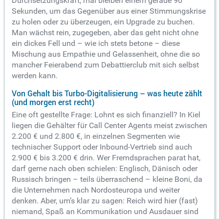
Durchsetzungskraft, mal bleiben einem gerade 90
Sekunden, um das Gegenüber aus einer Stimmungskrise
zu holen oder zu überzeugen, ein Upgrade zu buchen.
Man wächst rein, zugegeben, aber das geht nicht ohne
ein dickes Fell und – wie ich stets betone – diese
Mischung aus Empathie und Gelassenheit, ohne die so
mancher Feierabend zum Debattierclub mit sich selbst
werden kann.
Von Gehalt bis Turbo-Digitalisierung – was heute zählt
(und morgen erst recht)
Eine oft gestellte Frage: Lohnt es sich finanziell? In Kiel
liegen die Gehälter für Call Center Agents meist zwischen
2.200 € und 2.800 €, in einzelnen Segmenten wie
technischer Support oder Inbound-Vertrieb sind auch
2.900 € bis 3.200 € drin. Wer Fremdsprachen parat hat,
darf gerne nach oben schielen: Englisch, Dänisch oder
Russisch bringen – teils überraschend – kleine Boni, da
die Unternehmen nach Nordosteuropa und weiter
denken. Aber, um’s klar zu sagen: Reich wird hier (fast)
niemand, Spaß an Kommunikation und Ausdauer sind