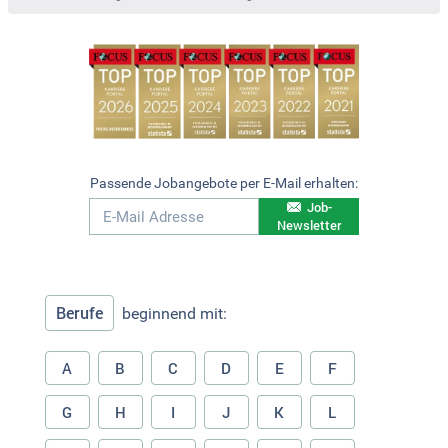
Passende Jobangebote per E-Mail erhalten:
Job-
Newsletter
Berufe
beginnend mit:
A
B
C
D
E
F
G
H
I
J
K
L