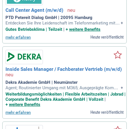
Call Center Agent (m/w/d)
PTD Petereit Dialog GmbH | 20095 Hamburg
Entdecken Sie Ihre Leidenschaft im Telefonmarketing mit P
+
ETEREIT! Seit über 25 Jahren stehen wir für erfolgreichen V
Gutes Betriebsklima | Teilzeit
|
+
weitere Benefits
erkauf und ein motivierendes Arbeitsumfeld. Fühlen Sie sich
Heute veröffentlicht
mehr erfahren
unwohl in Ihrem aktuellen Job? Kommen Sie zu uns als Call
centeragent/in, Teilzeit oder Vollzeit – ganz nach Ihrem Wu
nsch! Genießen Sie spannende Projekte und erleben Sie uns
eren einzigartigen PETEREIT Spirit im Team. Vertrauen Sie
wie viele namhafte Kunden, darunter DIE ZEIT, auf unsere Qu
alität. Bewerben Sie sich jetzt und werden Sie Teil unserer E
Inside Sales Manager / Fachberater Vertrieb (m/w/d)
rfolgsgeschichte!
Dekra Akademie GmbH | Neumünster
Agent; Routinierter Umgang mit M365; Ausgeprägte Kommu
+
nikationsstärke, Teamfähigkeit und verhandlungssicheres A
Weiterbildungsmöglichkeiten | Flexible Arbeitszeiten | Jobrad |
uftreten.
Corporate Benefit Dekra Akademie GmbH | Vollzeit
|
+
weitere Benefits
Heute veröffentlicht
mehr erfahren