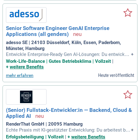
Senior Software Engineer GenAI Enterprise
Applications (all genders)
adesso SE | 24103 Düsseldorf, Köln, Essen, Paderborn,
Münster, Hamburg
Entwickle Enterprise-Ready Gen AI-Lösungen: Du entwickels
+
t mit uns agentische Systeme und Gen AI-Funktionalitäten,
Work-Life-Balance | Gutes Betriebsklima | Vollzeit
|
die robust, skalierbar und auditierbar in Enterprise-Landscha
+
weitere Benefits
ften laufen.
Heute veröffentlicht
mehr erfahren
(Senior) Fullstack-Entwickler:in — Backend, Cloud &
Applied AI
RenderThat GmbH | 20095 Hamburg
Echte Praxis mit KI-gestützter Entwicklung: Du arbeitest ber
+
eits mit agentischen Coding-Tools, weißt, wie man LLMs mi
Erfolgsbeteiligung | Vollzeit
|
+
weitere Benefits