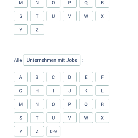
M
N
O
P
Q
R
S
T
U
V
W
X
Y
Z
Unternehmen mit Jobs
Alle
:
A
B
C
D
E
F
G
H
I
J
K
L
M
N
O
P
Q
R
S
T
U
V
W
X
Y
Z
0-9