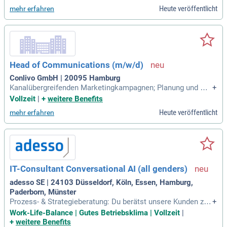
t dem richtigen Kontext produktiv macht, und hast Lust, dies
Heute veröffentlicht
mehr erfahren
e Arbeitsweise aktiv weiterzuentwickeln.
Head of Communications (m/w/d)
Conlivo GmbH | 20095 Hamburg
Kanalübergreifenden Marketingkampagnen; Planung und Dur
+
chführung von Webinaren; Steuerung von Print- und Onlinew
Vollzeit
|
+
weitere Benefits
erbemaßnahmen; Pflege, Optimierung und Ausbau unseres
Heute veröffentlicht
mehr erfahren
Onlineauftritts; Enge Zusammenarbeit mit Vertrieb und Ges
chäftsführung; Koordination unserer externen Agenturen
IT-Consultant Conversational AI (all genders)
adesso SE | 24103 Düsseldorf, Köln, Essen, Hamburg,
Paderborn, Münster
Prozess- & Strategieberatung: Du berätst unsere Kunden zu i
+
hren Customer-Service-Prozessen, identifizierst Automatisi
Work-Life-Balance | Gutes Betriebsklima | Vollzeit
|
erungspotenziale und entwickelst Strategien, wie AI Agents
+
weitere Benefits