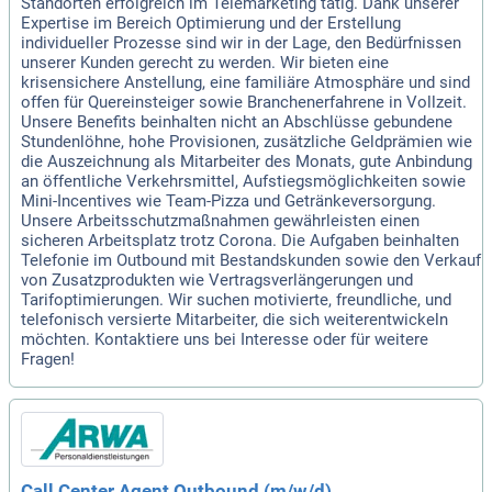
Standorten erfolgreich im Telemarketing tätig. Dank unserer
Expertise im Bereich Optimierung und der Erstellung
individueller Prozesse sind wir in der Lage, den Bedürfnissen
unserer Kunden gerecht zu werden. Wir bieten eine
krisensichere Anstellung, eine familiäre Atmosphäre und sind
offen für Quereinsteiger sowie Branchenerfahrene in Vollzeit.
Unsere Benefits beinhalten nicht an Abschlüsse gebundene
Stundenlöhne, hohe Provisionen, zusätzliche Geldprämien wie
die Auszeichnung als Mitarbeiter des Monats, gute Anbindung
an öffentliche Verkehrsmittel, Aufstiegsmöglichkeiten sowie
Mini-Incentives wie Team-Pizza und Getränkeversorgung.
Unsere Arbeitsschutzmaßnahmen gewährleisten einen
sicheren Arbeitsplatz trotz Corona. Die Aufgaben beinhalten
Telefonie im Outbound mit Bestandskunden sowie den Verkauf
von Zusatzprodukten wie Vertragsverlängerungen und
Tarifoptimierungen. Wir suchen motivierte, freundliche, und
telefonisch versierte Mitarbeiter, die sich weiterentwickeln
möchten. Kontaktiere uns bei Interesse oder für weitere
Fragen!
Call Center Agent Outbound (m/w/d)