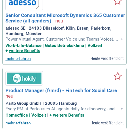
Senior Consultant Microsoft Dynamics 365 Customer
Service (all genders)
adesso SE | 24103 Düsseldorf, Köln, Essen, Paderborn,
Hamburg, Münster
Power Virtual Agent, Customer Voice und Teams Voice). Se
+
rvice KPIs: Gängige Service KPIs sind dir geläufig. Anforderu
Work-Life-Balance | Gutes Betriebsklima | Vollzeit
|
ngserhebung: Du hast gute Kenntnisse in der Anforderungse
+
weitere Benefits
rhebung.
Heute veröffentlicht
mehr erfahren
Product Manager (f/m/d) - FinTech for Social Care
Parto Group GmbH | 20095 Hamburg
Every PM at Parto uses AI agents daily for discovery, analys
+
is, specs, and delivery. We expect you to push what a single
Homeoffice | Vollzeit
|
+
weitere Benefits
PM can own.
Heute veröffentlicht
mehr erfahren