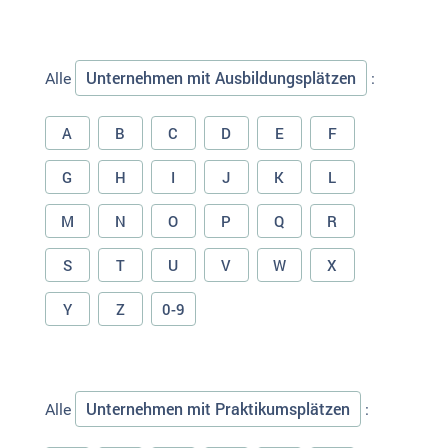
Unternehmen mit Ausbildungsplätzen
Alle
:
A
B
C
D
E
F
G
H
I
J
K
L
M
N
O
P
Q
R
S
T
U
V
W
X
Y
Z
0-9
Unternehmen mit Praktikumsplätzen
Alle
: