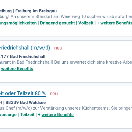
iburg | Freiburg im Breisgau
burg! An unserem Standort am Weierweg 10 suchen wir ab sofort ein
aufbahn beginnt mit einer attraktiven Eingruppierung nach AVR-Bayer
ungsmöglichkeiten | Dringend gesucht | Vollzeit
|
+
weitere Benefit
e Gesamtverantwortung für die Küchenorganisation. Du unterstützt
es Küchenteam. Zudem bist du Ansprechpartner für die Gäste und sor
f HACCP und Arbeitssicherheit.
riedrichshall (m/w/d)
4177 Bad Friedrichshall
rant in Bad Friedrichshall! Bei uns erwartet dich eine kreative A
auf frische, regionale Zutaten für eine ausgewogene Ernährung. Na
+
weitere Benefits
unserem Team und gestaltest die Menüs aktiv mit. Genieße die ents
nd entdecke die kulinarischen Möglichkeiten, die auf dich warten – g
t oder Teilzeit 80 %
 | 88339 Bad Waldsee
ous Chef (m/w/d) zur Verstärkung unseres Küchenteams. Sie bringe
ng in der Gastronomie mit. In dieser Position kochen Sie auf alle
vorsorge | Teilzeit
|
+
weitere Benefits
n Gäste zu Speisen und Allergenen und sorgen für fachgerechte Lag
hriften (HACCP) sind entscheidend für den Erfolg. Bewerben Sie si