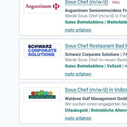
Sous Chef (m/w/d)
Augustinum Seniorenresidenz Fre
Werde Sous Chef (m/w/d) in Frei
zeit (40 Std./Wo.). Deine Startl
Gutes Betriebsklima | Weiterbild
gemeinsam mit dem Küchenchef di
mehr erfahren
ulation und führst ein engagiert
riften, insbesondere in Bezug au
Sous Chef Restaurant Bad F
Schwarz Corporate Solutions | 7
Werde Sous Chef im neuen Restau
attung. Unser #Team SCOS setzt 
Gutes Betriebsklima | Vollzeit
|
mmst du eine zentrale Rolle in 
mehr erfahren
flich weiter. Bewirb dich jetzt u
en!
Sous Chef (m/w/d) in Vollzei
Waldsee Golf Management GmbH
Wir suchen einen engagierten S
h/Köchin und mehrjährige Erfahru
Urlaubsgeld | Betriebliche Alters
um und planen Menüs. Sie berate
mehr erfahren
und Ihr Wissen über Hygienevorsc
chen Küchenteams!