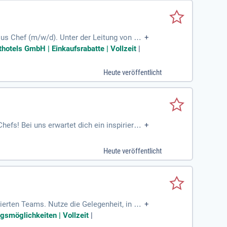
ous Chef (m/w/d). Unter der Leitung von Kü
+
che Gourmet-Küche. Wir kombinieren region
hotels GmbH | Einkaufsrabatte | Vollzeit
|
ve Partnerschaft mit der Staatlichen Porz
ie die Möglichkeit, Rezepturen sicher umzu
Heute veröffentlicht
engagierten Küchenteams!
efs! Bei uns erwartet dich ein inspirieren
+
n Küchenbetrieb und führst ein engagierte
Sie die Gelegenheit, Ihre kulinarischen F
Heute veröffentlicht
astronomie von morgen mit Leidenschaft!
erten Teams. Nutze die Gelegenheit, in ein
+
lle bereitest Du köstliche Speisen zu und s
egsmöglichkeiten | Vollzeit
|
e und Lagerkontrolle. Achte auf Sauberkeit