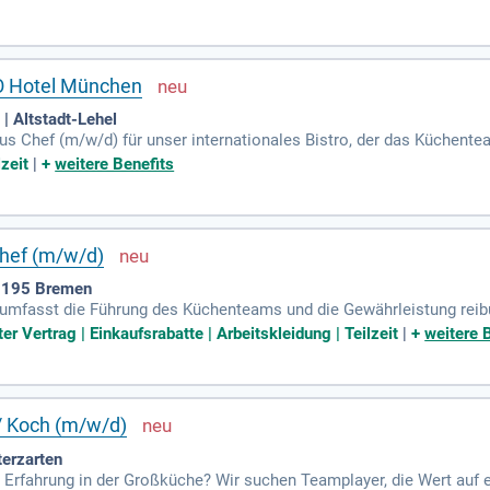
 der Hygiene-Vorschriften. Deine Aufgabe umfasst auch die Überwac
O Hotel München
| Altstadt-Lehel
s Chef (m/w/d) für unser internationales Bistro, der das Küchentea
ührung und Kontrolle des à la Carte-Geschäfts sowie die Einhaltu
zeit
|
+
weitere Benefits
rung unseres Qualitätsanspruchs fördern Sie auch die Weiterentwic
schlossene Ausbildung als Koch und haben Erfahrung als Koch oder
en Sie aus. Werden Sie Teil unseres erfolgreichen Teams in einem 
chef (m/w/d)
28195 Bremen
 umfasst die Führung des Küchenteams und die Gewährleistung reib
ung saisonaler Speisen und Menüs, die dem gastronomischen Konzep
er Vertrag | Einkaufsrabatte | Arbeitskleidung | Teilzeit
|
+
weitere 
berwachung von Sauberkeit und Qualität sind essenziell. Tägliche 
en Kopf. Verantwortung für Warenbestellungen und die Einarbeitung 
schlossene Kochausbildung und sehr gute Deutschkenntnisse sind V
 / Koch (m/w/d)
terzarten
t Erfahrung in der Großküche? Wir suchen Teamplayer, die Wert auf e