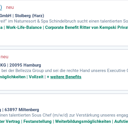
)
 GmbH | Stolberg (Harz)
eif“ im Naturresort & Spa Schindelbruch sucht einen talentierten S
unser elegantes Restaurant mit 18 Sitzplätzen eine exquisite deuts
a | Work-Life-Balance | Corporate Benefit Ritter von Kempski Privat
, um unvergessliche Geschmackserlebnisse zu schaffen. Eine exklusi
 unser Angebot mit einer einzigartigen Kollektion. Bei uns haben S
einzubringen. Bewerben Sie sich jetzt und werden Sie Teil unseres 
. KG | 20095 Hamburg
ei der Bellezza Group und sei die rechte Hand unseres Executive Ch
eist großgeschrieben wird. Du übernimmst die Verantwortung für de
öglichkeiten | Vollzeit
|
+
weitere Benefits
 wir hohe Qualitäts-, Hygiene- und HACCP-Standards sicher. Nutzen 
d Erfolge zu feiern. Werde Teil unserer Familie und gestalte die G
g | 63897 Miltenberg
inen talentierten Sous Chef (m/w/d) zur Verstärkung unseres engagi
Deine Leidenschaft für gutes Essen und Bier auszuleben. In dieser Ro
ter Vertrag | Festanstellung | Weiterbildungsmöglichkeiten | Aufsti
abe. Zudem bist Du verantwortlich für die Warenbestellung, -annahm