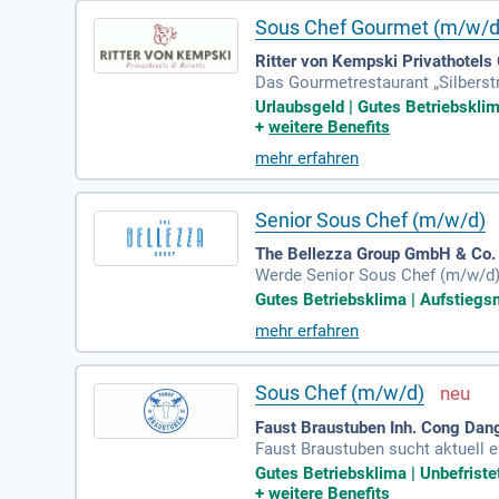
Sous Chef Gourmet (m/w/d
Ritter von Kempski Privathotels
Das Gourmetrestaurant „Silberstr
chenchef Eric Jadischke bietet 
Urlaubsgeld | Gutes Betriebsklim
ale und internationale Einflüsse
+
weitere Benefits
ellan-Manufaktur Meissen ergänzt
mehr erfahren
setzen und Ihre kreativen Ideen 
Senior Sous Chef (m/w/d)
The Bellezza Group GmbH & Co
Werde Senior Sous Chef (m/w/d) b
des Arbeitsumfeld, in dem Teamg
Gutes Betriebsklima | Aufstiegsm
s Küchenteam. Gemeinsam stellen
mehr erfahren
ähigkeiten weiterzuentwickeln un
Sous Chef (m/w/d)
Faust Braustuben Inh. Cong Dan
Faust Braustuben sucht aktuell e
er traditionsreichen Gaststätte 
Gutes Betriebsklima | Unbefriste
orgst für eine appetitliche Ausg
+
weitere Benefits