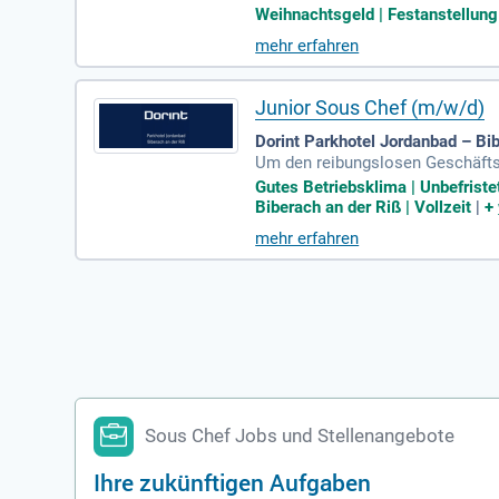
wortungsbewusstsein und Zuverlä
Weihnachtsgeld | Festanstellung 
Angebot: geregelte Arbeitszeiten
mehr erfahren
glichkeiten und einer familiäre
Mitarbeiterparkplätzen sowie att
Junior Sous Chef (m/w/d)
Dorint Parkhotel Jordanbad – Bib
Um den reibungslosen Geschäftsa
rstützen wir bei Inventuren und 
Gutes Betriebsklima | Unbefristet
l unseres Services. Verantwortun
Biberach an der Riß | Vollzeit
|
+
nfalls im Fokus. Wir legen Wert 
mehr erfahren
hinaus achten wir strikt auf gese
Sous Chef Jobs und Stellenangebote
Ihre zukünftigen Aufgaben