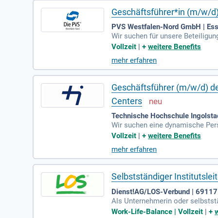
Geschäftsführer*in (m/w/d) |
PVS Westfalen-Nord GmbH | Ess
Wir suchen für unsere Beteiligun
ösungen. Sind Sie bereit für ei
Vollzeit
|
+
weitere Benefits
sich auf innovative, skalierbare 
mehr erfahren
ten aktiv die strategische Entw
en Sie sich jetzt und gestalten S
Geschäftsführer (m/w/d) de
Centers
Technische Hochschule Ingolstad
Wir suchen eine dynamische Pers
Diese Schlüsselposition fördert
Vollzeit
|
+
weitere Benefits
sen die strategische Weiterentw
mehr erfahren
haft oder Technologie vorweisen
onsstärke mit und sind technolog
zu übernehmen!
Selbstständiger Institutsl
Dienst!AG/LOS-Verbund | 69117 
Als Unternehmerin oder selbststä
ge Aufgaben in drei Kernbereich
Work-Life-Balance | Vollzeit
|
+