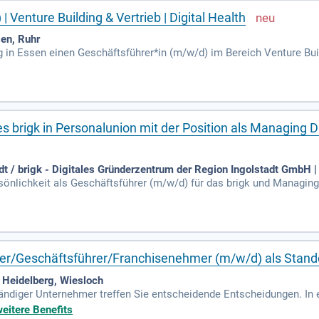
 Venture Building & Vertrieb | Digital Health
en, Ruhr
g in Essen einen Geschäftsführer*in (m/w/d) im Bereich Venture Buil
ne spannende Herausforderung? Unser etabliertes Dienstleistungsu
Geschäftsmodelle. In Ihrer Rolle tragen Sie die Gesamtverantwortung
icklung. Gemeinsam mit Gesellschaftern, Kunden und Partnern treib
ie die Zukunft der digitalen Gesundheit mit uns!
s brigk in Personalunion mit der Position als Managing D
t / brigk - Digitales Gründerzentrum der Region Ingolstadt GmbH |
önlichkeit als Geschäftsführer (m/w/d) für das brigk und Managing
 das regionale Gründungsökosystem und stärkt innovative Ideen in d
icklung, Führung, Budgetverantwortung und Netzwerkaufbau. Bewerb
 und Erfahrung im Startup- oder Hochschulumfeld haben. Sie brin
iebegeistert. Nutzen Sie die Gelegenheit, eine zentrale Rolle in de
eiter/Geschäftsführer/Franchisenehmer (m/w/d) als Stand
Heidelberg, Wiesloch
ndiger Unternehmer treffen Sie entscheidende Entscheidungen. In e
en. Unsere über 40-jährige Erfahrung unterstützt Sie dabei umfass
weitere Benefits