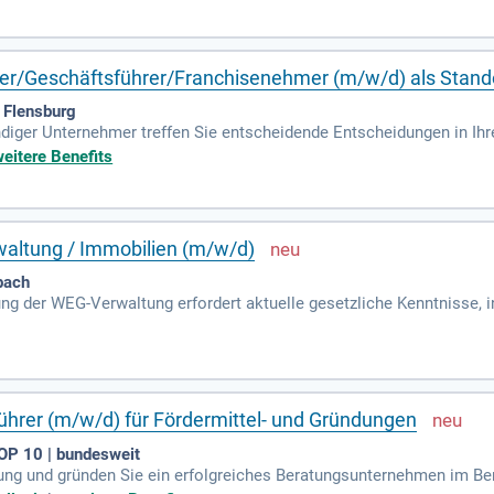
pen nach den Bedürfnissen der Schüler bilden. Darüber hinaus sind S
erunterricht zu gewährleisten. Zusätzlich verwalten Sie administra
nt.
eiter/Geschäftsführer/Franchisenehmer (m/w/d) als Stand
 Flensburg
diger Unternehmer treffen Sie entscheidende Entscheidungen in Ihre
rei entscheidenden Bereichen: pädagogische Aufgaben, administrativ
weitere Benefits
viduellen Bedürfnissen Ihrer Schüler entsprechen und gestalten den
beauftragen. Darüber hinaus verwalten Sie wichtige finanzielle Aspe
 um den hohen Qualitätsstandard Ihres Förderunterrichts zu gewährl
waltung / Immobilien (m/w/d)
bach
ung der WEG-Verwaltung erfordert aktuelle gesetzliche Kenntnisse,
und serviceorientierte Verwaltung von Wohnungseigentümergemeinsch
dend für den Erfolg. Dabei spielt die Optimierung interner Prozesse
RP- (Impower) und CRM-Systeme (Casavi) ist ein wichtiger Schritt 
in leitender WEG-Verwaltung und fundierte rechtliche Kenntnisse si
ührer (m/w/d) für Fördermittel- und Gründungen
P 10 | bundesweit
hrung und gründen Sie ein erfolgreiches Beratungsunternehmen im Be