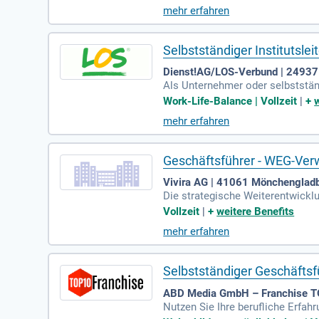
che Aufgaben, indem Sie Lerngrup
mehr erfahren
ch, um höchste Standards im Förd
tung und Kundendatenmanageme
Selbstständiger Institutsl
Dienst!AG/LOS-Verbund | 24937
Als Unternehmer oder selbststän
ng unterstützen wir Sie in den d
Work-Life-Balance | Vollzeit
|
+
tellen Lerngruppen, die den indi
mehr erfahren
keit, qualifizierte Pädagogen zu 
trauen Sie auf unsere Expertise,
fizient zu meistern.
Geschäftsführer - WEG-Ver
Vivira AG | 41061 Mönchenglad
Die strategische Weiterentwickl
Eine rechtssichere, effiziente 
Vollzeit
|
+
weitere Benefits
nd Team-Motivation sind entschei
mehr erfahren
lle. Die Migration auf moderne E
ndestens sechs Jahre Erfahrung 
gen zu meistern.
Selbstständiger Geschäftsf
ABD Media GmbH – Franchise TO
Nutzen Sie Ihre berufliche Erfa