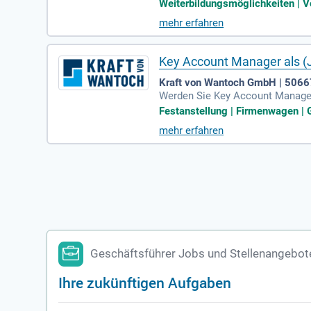
g. Mit dem innovativen Lizenzsy
Weiterbildungsmöglichkeiten | Vo
betriebswirtschaftliche Kenntnis
mehr erfahren
enstleistungen bieten. Profitiere
os Fördermittelanalysen und Bus
Key Account Manager als (J
Kraft von Wantoch GmbH | 5066
Werden Sie Key Account Manager
drhein-Westfalen. In dieser Posit
Festanstellung | Firmenwagen | G
Prozesse und fördern die zielori
mehr erfahren
ounts, um das Unternehmenswach
uppe stärken Sie die Geschäftsb
und Key Accounts zur langfristi
Geschäftsführer Jobs und Stellenangebot
Ihre zukünftigen Aufgaben