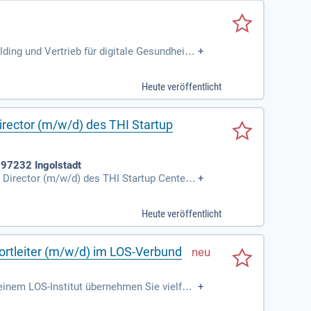
ding und Vertrieb für digitale Gesundheitsl
+
nternehmen im Gesundheitswesen fokussiert
 für den wirtschaftlichen Erfolg und gestal
Heute veröffentlicht
en Sie wegweisende Projekte voran. Bewerb
irector (m/w/d) des THI Startup
 97232 Ingolstadt
 Director (m/w/d) des THI Startup Centers.
+
er Wirtschaft. Verantwortlichkeiten umfas
er sollten ein Hochschulstudium in Wirtsc
Heute veröffentlicht
gen strategisches Denken und Kommunikati
r Gründungsförderung der Region Ingolstadt
ortleiter (m/w/d) im LOS-Verbund
inem LOS-Institut übernehmen Sie vielfälti
+
end. Zuerst kümmern Sie sich um pädagogis