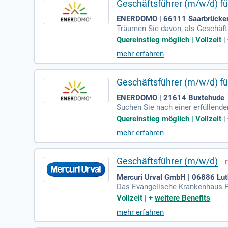
Geschäftsführer (m/w/d) f
ENERDOMO | 66111 Saarbrücke
Träumen Sie davon, als Geschäft
hst stetig. Immer mehr Kunden s
Quereinstieg möglich | Vollzeit
|
Mangel an qualifizierten Berate
mehr erfahren
n fachlichen Voraussetzungen f
Akademie bereitet Sie innerhalb 
Geschäftsführer (m/w/d) f
ENERDOMO | 21614 Buxtehude
Suchen Sie nach einer erfüllend
viele Immobilienbesitzer ihre En
Quereinstieg möglich | Vollzeit
|
ntnisse benötigen. Mit ENERDOM
mehr erfahren
ere hybride Akademie in Königste
Starten Sie jetzt Ihre Karriere i
Geschäftsführer (m/w/d)
Mercuri Urval GmbH | 06886 Lut
Das Evangelische Krankenhaus Pau
hen Raum. Als Akademisches Lehr
Vollzeit
|
+
weitere Benefits
dividuelle Fürsorge. Jährlich we
mehr erfahren
300 Betten und beschäftigt etwa 
des Hauses weiter zu sichern. Da