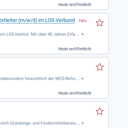
ie für die Qualitätskontrolle verantwortli
Heute veröffentlicht
tive Aufgaben, einschließlich Finanzverwal
ortleiter (m/w/d) im LOS-Verbund
m LOS-Institut. Mit über 40 Jahren Erfahru
+
e Aufgaben und Qualitätskontrolle. Sie ers
 Unterricht. Außerdem haben Sie die Möglich
Heute veröffentlicht
kte über unsere spezialisierte Software. Ver
eisten und Ihre administrativen Aufgaben ef
 insbesondere hinsichtlich der WEG-Reform.
+
aften ist essenziell. Führungskompetenz u
 sowie die Digitalisierung eine zentrale Ro
Heute veröffentlicht
zu automatisierten Verwaltungsabläufen. Mi
nd unverzichtbar, um diese Herausforderun
reich Gründungs- und Fördermittelberatun
+