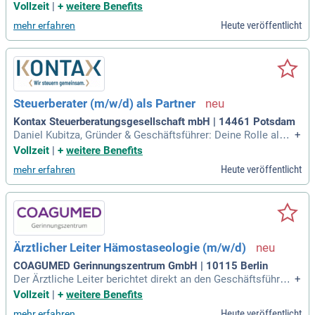
und verantwortet die operative medizinische Leitung des Ze
Vollzeit
|
+
weitere Benefits
ntrums.
Heute veröffentlicht
mehr erfahren
Steuerberater (m/w/d) als Partner
Kontax Steuerberatungsgesellschaft mbH | 14461 Potsdam
Daniel Kubitza, Gründer & Geschäftsführer: Deine Rolle als P
+
artner:in: Verantwortung übernehmen: Du führst einen Stand
Vollzeit
|
+
weitere Benefits
ort oder ein Team, betreust eigene Mandate und gestaltest
Heute veröffentlicht
mehr erfahren
sie weiter.
Ärztlicher Leiter Hämostaseologie (m/w/d)
COAGUMED Gerinnungszentrum GmbH | 10115 Berlin
Der Ärztliche Leiter berichtet direkt an den Geschäftsführer
+
und verantwortet die operative medizinische Leitung des Ze
Vollzeit
|
+
weitere Benefits
ntrums.
Heute veröffentlicht
mehr erfahren