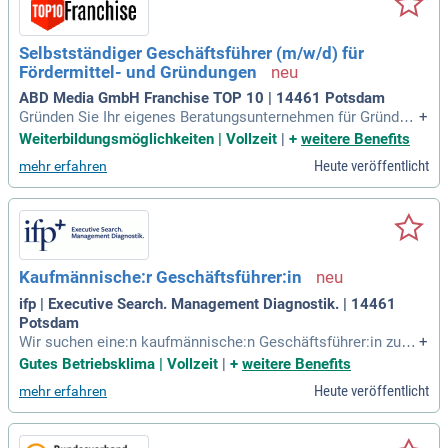
Selbstständiger Geschäftsführer (m/w/d) für
Fördermittel- und Gründungen
ABD Media GmbH Franchise TOP 10 | 14461 Potsdam
Gründen Sie Ihr eigenes Beratungsunternehmen für Gründun
+
gs- und Fördermittelberatung und nutzen Sie Ihre Erfahrung
Weiterbildungsmöglichkeiten | Vollzeit
|
+
weitere Benefits
optimal. Unser Lizenzsystem eignet sich ideal für einen neb
Heute veröffentlicht
mehr erfahren
enberuflichen Einstieg oder als Ergänzung Ihrer aktuellen Be
ratungstätigkeit. Mit fundierten betriebswirtschaftlichen Ken
ntnissen und dem innovativen Software-System SYSCOS ar
beiten Sie effizient und effektiv. Profitieren Sie von strukturi
erten Beratungslösungen, die Ihre Mandanten begeistern un
d Ihr Team stärken. Unterstützen Sie Ihren Vertrieb durch pa
Kaufmännische:r Geschäftsführer:in
ssive Strukturen und erleichtern Sie die Erstellung von Förd
ermittelanalysen mit unserer spezialisierten Software. Start
ifp | Executive Search. Management Diagnostik. | 14461
en Sie jetzt erfolgreich in die Selbstständigkeit als Gründun
Potsdam
gs- und Fördermittelberater!
Wir suchen eine:n kaufmännische:n Geschäftsführer:in zur s
+
trategischen Weiterentwicklung unserer Organisation. In die
Gutes Betriebsklima | Vollzeit
|
+
weitere Benefits
ser Schlüsselposition übernehmen Sie die Verantwortung fü
Heute veröffentlicht
mehr erfahren
r alle kaufmännischen Bereiche wie Personal und IT. Ihre Au
fgaben umfassen die Finanzplanung, Budgeterstellung und d
as Controlling der Unternehmensfinanzen. Zudem sind Sie z