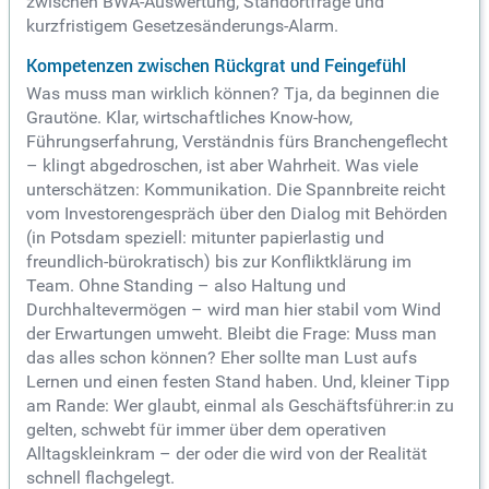
zwischen BWA-Auswertung, Standortfrage und
kurzfristigem Gesetzesänderungs-Alarm.
Kompetenzen zwischen Rückgrat und Feingefühl
Was muss man wirklich können? Tja, da beginnen die
Grautöne. Klar, wirtschaftliches Know-how,
Führungserfahrung, Verständnis fürs Branchengeflecht
– klingt abgedroschen, ist aber Wahrheit. Was viele
unterschätzen: Kommunikation. Die Spannbreite reicht
vom Investorengespräch über den Dialog mit Behörden
(in Potsdam speziell: mitunter papierlastig und
freundlich-bürokratisch) bis zur Konfliktklärung im
Team. Ohne Standing – also Haltung und
Durchhaltevermögen – wird man hier stabil vom Wind
der Erwartungen umweht. Bleibt die Frage: Muss man
das alles schon können? Eher sollte man Lust aufs
Lernen und einen festen Stand haben. Und, kleiner Tipp
am Rande: Wer glaubt, einmal als Geschäftsführer:in zu
gelten, schwebt für immer über dem operativen
Alltagskleinkram – der oder die wird von der Realität
schnell flachgelegt.