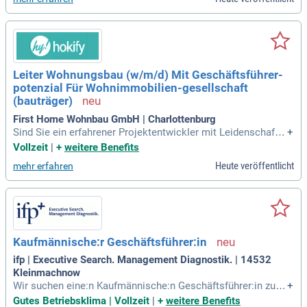
d Anpassungsfähigkeit, Diskretion sowie eine ausgeprägte
Orientierung und Loyalität zum Geschäftsführer
Leiter Wohnungsbau (w/m/d) Mit Geschäftsführer-
potenzial Für Wohnimmobilien-gesellschaft
(bauträger)
First Home Wohnbau GmbH | Charlottenburg
Sind Sie ein erfahrener Projektentwickler mit Leidenschaft f
+
ür den Immobilienvertrieb in Berlin? Suchen Sie eine neue H
Vollzeit
|
+
weitere Benefits
erausforderung und streben eine zukünftige Geschäftsführu
Heute veröffentlicht
mehr erfahren
ngsrolle an? Dann bewerben Sie sich jetzt für spannende M
öglichkeiten in unserem Unternehmen!
Kaufmännische:r Geschäftsführer:in
ifp | Executive Search. Management Diagnostik. | 14532
Kleinmachnow
Wir suchen eine:n Kaufmännische:n Geschäftsführer:in zur
+
Stärkung unserer Organisation. In dieser Schlüsselposition
Gutes Betriebsklima | Vollzeit
|
+
weitere Benefits