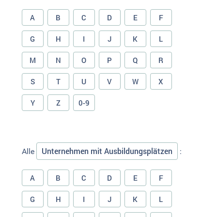
A
B
C
D
E
F
G
H
I
J
K
L
M
N
O
P
Q
R
S
T
U
V
W
X
Y
Z
0-9
Unternehmen mit Ausbildungsplätzen
Alle
:
A
B
C
D
E
F
G
H
I
J
K
L