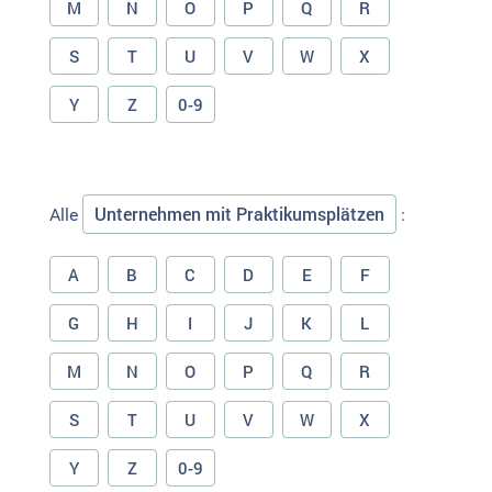
M
N
O
P
Q
R
S
T
U
V
W
X
Y
Z
0-9
Unternehmen mit Praktikumsplätzen
Alle
:
A
B
C
D
E
F
G
H
I
J
K
L
M
N
O
P
Q
R
S
T
U
V
W
X
Y
Z
0-9