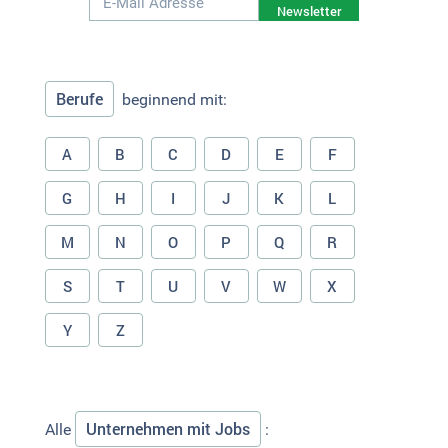
Newsletter
Berufe
beginnend mit:
A
B
C
D
E
F
G
H
I
J
K
L
M
N
O
P
Q
R
S
T
U
V
W
X
Y
Z
Unternehmen mit Jobs
Alle
: