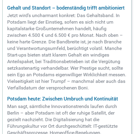
Gehalt und Standort – bodenständig trifft ambitioniert
Jetzt wird’s uncharmant konkret: Das Gehaltsband. In
Potsdam liegt der Einstieg, sofern es sich nicht um
kapitalstarke Großunternehmen handelt, häufig
zwischen 4.500 € und 6.500 € pro Monat. Nach oben –
keine harte Grenze. Die Bandbreite ist, je nach Branche
und Verantwortungsumfeld, berüchtigt volatil. Manche
Start-ups bieten statt klarem Gehalt ein windiges
Anteilspaket, bei Traditionsbetrieben ist die Vergütung
setzkastenartig verhandelbar. Wer Prestige sucht, sollte
sein Ego an Potsdams eigenwilliger Wirklichkeit messen.
Vielseitigkeit ist hier Trumpf – manchmal aber auch das
Verfallsdatum der versprochenen Boni.
Potsdam heute: Zwischen Umbruch und Kontinuität
Man sagt, sämtliche Innovationstrends laufen durch
Berlin – aber Potsdam ist oft der ruhige Satellit, der
gezielt nachzieht. Die Digitalisierung hat die
Führungskultur vor Ort durchgeschüttelt: IT-gestützte
Geschäftsprozesse, Homeoffice-Regelungen,