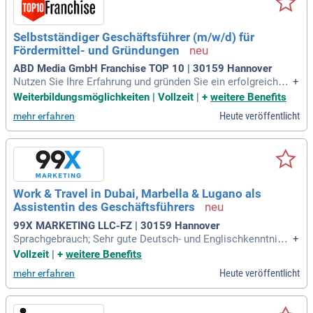
Selbstständiger Geschäftsführer (m/w/d) für
Fördermittel- und Gründungen
ABD Media GmbH Franchise TOP 10 | 30159 Hannover
Nutzen Sie Ihre Erfahrung und gründen Sie ein erfolgreiches
+
Beratungsunternehmen im Bereich Gründungs- und Fördermi
Weiterbildungsmöglichkeiten | Vollzeit
|
+
weitere Benefits
ttelberatung. Mit dem innovativen Software-System SYSCO
Heute veröffentlicht
mehr erfahren
S können Sie als selbstständiger Berater effizient arbeiten u
nd Ihre Kunden begeistern. Dieses Lizenzsystem ist ideal für
den nebenberuflichen Einstieg oder zur Ergänzung Ihres bes
tehenden Beratungsbusiness. Profitieren Sie von strukturiert
en Beratungslösungen und einem starken Team, das Sie unt
erstützt. Steigern Sie Ihre Effizienz durch schnell erstellte F
Work & Travel in Dubai, Marbella & Lugano als
ördermittelanalysen und Businesspläne mithilfe spezialisier
Assistentin des Geschäftsführers
ter Software. Beginnen Sie noch heute Ihre erfolgreiche Karr
iere als Gründungs- und Fördermittelberater!
99X MARKETING LLC-FZ | 30159 Hannover
Sprachgebrauch; Sehr gute Deutsch- und Englischkenntniss
+
e, weitere Sprachkenntnisse von Vorteil; Persönliche Komp
Vollzeit
|
+
weitere Benefits
etenzen wie Lernbereitschaft, Freude an der Arbeit, Kritik- un
Heute veröffentlicht
mehr erfahren
d Anpassungsfähigkeit, Diskretion sowie eine ausgeprägte
Orientierung und Loyalität zum Geschäftsführer