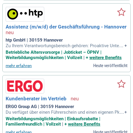
Assistenz (m/w/d) der Geschäftsführung - Hannover
htp GmbH | 30159 Hannover
Zu Ihrem Verantwortungsbereich gehören: Proaktive Unterst
+
ützung der Geschäftsführung in allen Bereichen Erstellung u
Betriebliche Altersvorsorge | Jobticket – ÖPNV |
nd Beratung bei der internen Unternehmenskommunikation
Weiterbildungsmöglichkeiten | Vollzeit
|
+
weitere Benefits
der Geschäftsführung Compliance-Organisation für Themen
Heute veröffentlicht
mehr erfahren
der Geschäftsführung in
Kundenberater im Vertrieb
ERGO Group AG | 30159 Hannover
Du verfügst über einen Führerschein und einen eigenen Pkw,
+
um die Kunden vor Ort beraten zu können. Unser Angebot:
Weiterbildungsmöglichkeiten | Einkaufsrabatte |
Wir bieten dir ein attraktives Angebot, welches dir den Einsti
Familienfreundlich | Vollzeit
|
+
weitere Benefits
eg in die Selbstständigkeit erleichtert und deinen Erfolg förd
Heute veröffentlicht
mehr erfahren