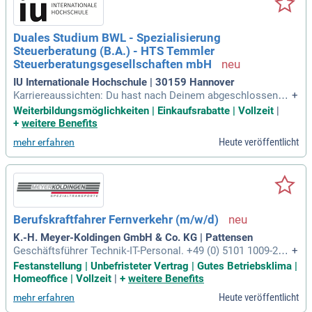
Duales Studium BWL - Spezialisierung
Steuerberatung (B.A.) - HTS Temmler
Steuerberatungsgesellschaften mbH
IU Internationale Hochschule | 30159 Hannover
Karriereaussichten: Du hast nach Deinem abgeschlossene
+
m Studium die Möglichkeit Dich als Steuerberater:in, Teaml
Weiterbildungsmöglichkeiten | Einkaufsrabatte | Vollzeit
|
eiter:in, Geschäftsführer:in oder Wirtschaftsberater:in weiter
+
weitere Benefits
zuentwickeln.
Heute veröffentlicht
mehr erfahren
Berufskraftfahrer Fernverkehr (m/w/d)
K.-H. Meyer-Koldingen GmbH & Co. KG | Pattensen
Geschäftsführer Technik-IT-Personal. +49 (0) 5101 1009-26.
+
personal@meyer-koldingen.de. K.-H. Meyer-Koldingen Gmb
Festanstellung | Unbefristeter Vertrag | Gutes Betriebsklima |
H & Co. KG. Ludwig-Erhard-Straße 7; 13. 30982 Pattensen. T
Homeoffice | Vollzeit
|
+
weitere Benefits
eilen.
Heute veröffentlicht
mehr erfahren