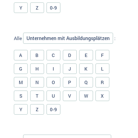
Y
Z
0-9
Unternehmen mit Ausbildungsplätzen
Alle
:
A
B
C
D
E
F
G
H
I
J
K
L
M
N
O
P
Q
R
S
T
U
V
W
X
Y
Z
0-9