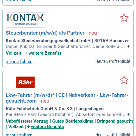
ert.
Steuerberater (m/w/d) als Partner
Kontax Steuerberatungsgesellschaft mbH | 30159 Hannover
Daniel Kubitza, Gründer & Geschäftsführer: Deine Rolle als P
+
artner:in: Verantwortung übernehmen: Du führst einen Stand
Vollzeit
|
+
weitere Benefits
ort oder ein Team, betreust eigene Mandate und gestaltest
Heute veröffentlicht
mehr erfahren
sie weiter.
Lkw-Fahrer (m/w/d)* | CE | Nahverkehr - Lkw-Fahrer-
gesucht.com
Rähr Fuhrbetrieb GmbH & Co. KG | Langenhagen
Karl-Heinz Rähr (Geschäftsführer). Ab sofort oder schnellst
+
möglich gesucht: Lkw-Fahrer (m/w/d) *: Wir bieten Ihnen: Ei
Unbefristeter Vertrag | Gutes Betriebsklima | Dringend gesucht
n unbefristetes Arbeitsverhältnis; einen festen Lkw; Übernah
| Vollzeit
|
+
weitere Benefits
me der Kosten für die 5 Module; gute Bezahlung.
Heute veröffentlicht
mehr erfahren