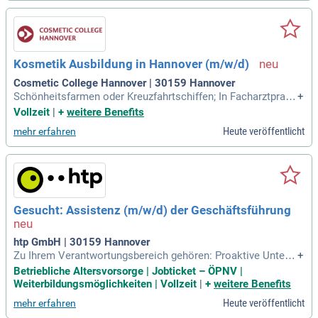
Kosmetik Ausbildung in Hannover (m/w/d)
Cosmetic College Hannover | 30159 Hannover
Schönheitsfarmen oder Kreuzfahrtschiffen; In Facharztpraxe
+
n, unfallchirurgischen oder dermatologischen Kliniken; Kos
Vollzeit
|
+
weitere Benefits
metikberater:in von Fachzeitschriften, Frauenzeitschriften u
Heute veröffentlicht
mehr erfahren
nd Verlagen; auch Autorentätigkeit; Gebietsrepräsentant:in f
ür Kosmetikunternehmen; Geschäftsführer
Gesucht: Assistenz (m/w/d) der Geschäftsführung
htp GmbH | 30159 Hannover
Zu Ihrem Verantwortungsbereich gehören: Proaktive Unterst
+
ützung der Geschäftsführung in allen Bereichen Erstellung u
Betriebliche Altersvorsorge | Jobticket – ÖPNV |
nd Beratung bei der internen Unternehmenskommunikation
Weiterbildungsmöglichkeiten | Vollzeit
|
+
weitere Benefits
der Geschäftsführung Compliance-Organisation für Themen
Heute veröffentlicht
mehr erfahren
der Geschäftsführung in