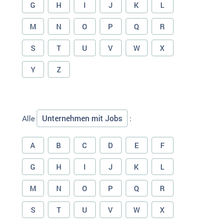
G
H
I
J
K
L
M
N
O
P
Q
R
S
T
U
V
W
X
Y
Z
Unternehmen mit Jobs
Alle
:
A
B
C
D
E
F
G
H
I
J
K
L
M
N
O
P
Q
R
S
T
U
V
W
X