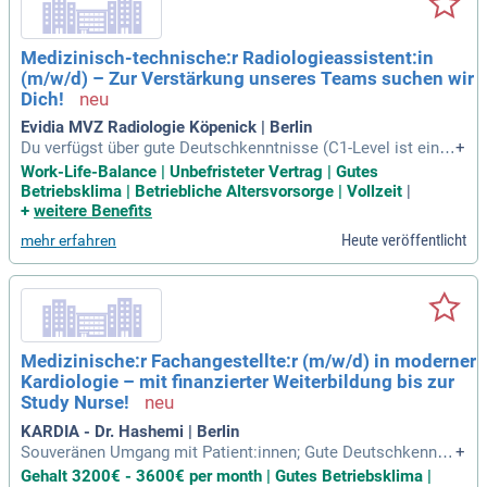
Medizinisch-technische:r Radiologieassistent:in
(m/w/d) – Zur Verstärkung unseres Teams suchen wir
Dich!
Evidia MVZ Radiologie Köpenick | Berlin
Du verfügst über gute Deutschkenntnisse (C1-Level ist ein
+
Must-have); Fremdsprachenkenntnisse sind von Vorteil, abe
Work-Life-Balance | Unbefristeter Vertrag | Gutes
r kein Muss; Idealerweise hast Du bereits Erfahrung in der E
Betriebsklima | Betriebliche Altersvorsorge | Vollzeit
|
rstellung von Mammographieaufnahmen oder eine abgeschl
+
weitere Benefits
ossene Weiterbildung
Heute veröffentlicht
mehr erfahren
Medizinische:r Fachangestellte:r (m/w/d) in moderner
Kardiologie – mit finanzierter Weiterbildung bis zur
Study Nurse!
KARDIA - Dr. Hashemi | Berlin
Souveränen Umgang mit Patient:innen; Gute Deutschkenntni
+
sse in Wort und Schrift, gerne ergänzt durch weitere Fremds
Gehalt 3200€ - 3600€ per month | Gutes Betriebsklima |