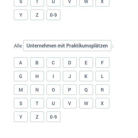
S
T
U
V
W
X
Y
Z
0-9
Unternehmen mit Praktikumsplätzen
Alle
:
A
B
C
D
E
F
G
H
I
J
K
L
M
N
O
P
Q
R
S
T
U
V
W
X
Y
Z
0-9