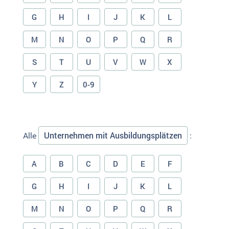
G
H
I
J
K
L
M
N
O
P
Q
R
S
T
U
V
W
X
Y
Z
0-9
Unternehmen mit Ausbildungsplätzen
Alle
:
A
B
C
D
E
F
G
H
I
J
K
L
M
N
O
P
Q
R