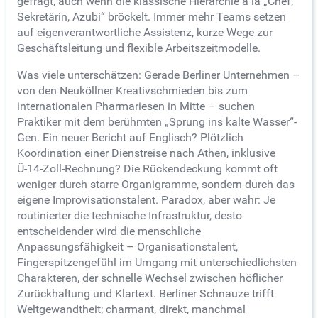
gefragt, auch wenn die klassische Hierarchie à la „Chef,
Sekretärin, Azubi“ bröckelt. Immer mehr Teams setzen
auf eigenverantwortliche Assistenz, kurze Wege zur
Geschäftsleitung und flexible Arbeitszeitmodelle.
Was viele unterschätzen: Gerade Berliner Unternehmen –
von den Neuköllner Kreativschmieden bis zum
internationalen Pharmariesen in Mitte – suchen
Praktiker mit dem berühmten „Sprung ins kalte Wasser“-
Gen. Ein neuer Bericht auf Englisch? Plötzlich
Koordination einer Dienstreise nach Athen, inklusive
Ü-14-Zoll-Rechnung? Die Rückendeckung kommt oft
weniger durch starre Organigramme, sondern durch das
eigene Improvisationstalent. Paradox, aber wahr: Je
routinierter die technische Infrastruktur, desto
entscheidender wird die menschliche
Anpassungsfähigkeit – Organisationstalent,
Fingerspitzengefühl im Umgang mit unterschiedlichsten
Charakteren, der schnelle Wechsel zwischen höflicher
Zurückhaltung und Klartext. Berliner Schnauze trifft
Weltgewandtheit; charmant, direkt, manchmal