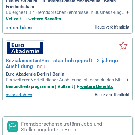
Duales Studium – IU Internationale Hochschule | Berlin
Friedrichshain
Du eignest Dir Fremdsprachenkenntnisse in Business-Englis
+
ch an. Du befasst Dich mit den Grundlagen der Betriebswirts
Vollzeit
|
+
weitere Benefits
chaftslehre.
Heute veröffentlicht
mehr erfahren
Sozialassistent*in - staatlich geprüft - 2-jährige
Ausbildung
Euro Akademie Berlin | Berlin
Ein weiterer Vorteil dieser Ausbildung ist, dass du den Mittl
+
eren Schulabschluss erwerben kannst, sofern du die Abschl
Gesundheitsprogramme | Vollzeit
|
+
weitere Benefits
ussprüfung der Berufsfachschule bestehst, einen Gesamtno
Heute veröffentlicht
mehr erfahren
tendurchschnitt von mindestens 3,0 erreichst und ausreiche
nde Fremdsprachenkenntnisse
Fremdsprachensekretärin Jobs und
Stellenangebote in Berlin