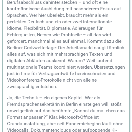
Berufsabschluss dahinter stecken – und oft eine
kaufmännische Ausbildung mit besonderem Fokus auf
Sprachen. Wer hier überlebt, braucht mehr als ein
perfektes Deutsch und ein oder zwei internationale
Idiome. Flexibilität, Diplomatie, Adleraugen für
Fehlerquellen, Nerven wie Drahtseile – all das wird
gefordert, manchmal alles auf einmal. Kommt dazu die
Berliner Großwetterlage: Der Arbeitsmarkt saugt förmlich
alles auf, was sich mit mehrsprachigen Texten und
digitalen Abläufen auskennt. Warum? Weil laufend
multinationale Teams koordiniert werden, Übersetzungen
just-in-time für Vertragsentwürfe hereinschneien und
Videokonferenz-Protokolle nicht von alleine
zweisprachig entstehen.
Ja, die Technik – ein eigenes Kapitel. Wer als
Fremdsprachensekretärin in Berlin einsteigen will, stößt
unweigerlich auf das berühmte „Kannst du mal eben das
Format anpassen?“ Klar, Microsoft-Office ist
Grundausstattung, aber seit Pandemiebeginn läuft ohne
Videocalls, Dokumentenclouds oder aufpoppende KI-