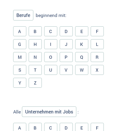
Berufe
beginnend mit:
A
B
C
D
E
F
G
H
I
J
K
L
M
N
O
P
Q
R
S
T
U
V
W
X
Y
Z
Unternehmen mit Jobs
Alle
:
A
B
C
D
E
F