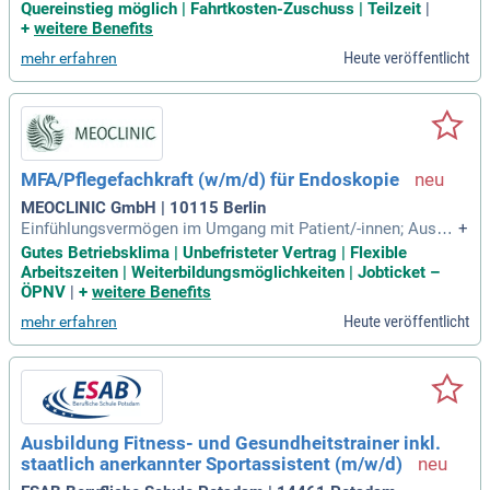
prachenkenntnisse; Idealerweise Erfahrung in der Patient:in
Quereinstieg möglich | Fahrtkosten-Zuschuss | Teilzeit
|
nenkommunikation und Praxiskoordination; Interesse an all
+
weitere Benefits
en Themen rund um die
Heute veröffentlicht
mehr erfahren
MFA/Pflegefachkraft (w/m/d) für Endoskopie
MEOCLINIC GmbH | 10115 Berlin
Einfühlungsvermögen im Umgang mit Patient/-innen; Ausge
+
prägte Teamfähigkeit und Kommunikationsstärke; Fremdspr
Gutes Betriebsklima | Unbefristeter Vertrag | Flexible
achenkenntnisse (z.
Arbeitszeiten | Weiterbildungsmöglichkeiten | Jobticket –
ÖPNV
|
+
weitere Benefits
Heute veröffentlicht
mehr erfahren
Ausbildung Fitness- und Gesundheitstrainer inkl.
staatlich anerkannter Sportassistent (m/w/d)