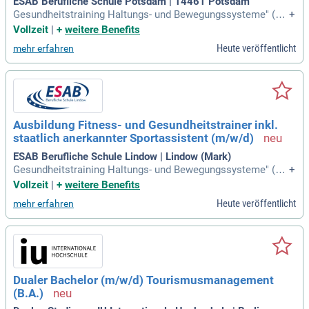
ESAB Berufliche Schule Potsdam | 14461 Potsdam
Gesundheitstraining Haltungs- und Bewegungssysteme" (DO
+
SB); Übungsleiter B-Lizenz Prävention "Gesundheitstraining
Vollzeit
|
+
weitere Benefits
Herz-Kreislaufsystem" (DOSB); Vereinsmanager C-Lizenz (D
Heute veröffentlicht
mehr erfahren
OSB); Fitnesstrainer C, B, A (dflv); Ernährungsberater (ESAB
Zertifikat); KMK Fremdsprachenzertifikat
Ausbildung Fitness- und Gesundheitstrainer inkl.
staatlich anerkannter Sportassistent (m/w/d)
ESAB Berufliche Schule Lindow | Lindow (Mark)
Gesundheitstraining Haltungs- und Bewegungssysteme" (DO
+
SB); Übungsleiter B-Lizenz Prävention "Gesundheitstraining
Vollzeit
|
+
weitere Benefits
Herz-Kreislaufsystem" (DOSB); Vereinsmanager C-Lizenz (D
Heute veröffentlicht
mehr erfahren
OSB); Fitnesstrainer C, B, A (dflv); Ernährungsberater (ESAB
Zertifikat); KMK Fremdsprachenzertifikat
Dualer Bachelor (m/w/d) Tourismusmanagement
(B.A.)