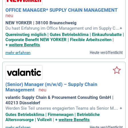
OFFICE MANAGER* SUPPLY CHAIN MANAGEMENT
NEW YORKER | 38100 Braunschweig
Du hast Erfahrung im Office Management und im Supply Ch
+
ain Management? Mit hervorragender Organisationsfähigkei
Quereinstieg möglich | Gutes Betriebsklima | Einkaufsrabatte |
t und eigenständiger Arbeitsweise bringst du die besten Vor
Corporate Benefit NEW YORKER | Flexible Arbeitszeiten
|
aussetzungen mit. Deine Kommunikationsstärke sowie dein
+
weitere Benefits
freundliches, professionelles Auftreten machen dich ideal f
Heute veröffentlicht
mehr erfahren
ür unser Team. Teamgeist, Flexibilität und Belastbarkeit zeic
hnen dich aus, während du sicher im Umgang mit MS-Office
(Outlook, Teams, PowerPoint) bist. Fließende Deutschkennt
nisse sind ein Muss, zusätzliche Sprachkenntnisse sind von
Vorteil. Auch wenn du nicht alle Anforderungen zu 100% erf
üllst, freuen wir uns auf deine Bewerbung – gemeinsam geh
(Senior) Manager (m/w/d) – Supply Chain
en wir den Weg zum Erfolg!
Management
valantic Supply Chain & Procurement Consulting GmbH |
40213 Düsseldorf
Werden Sie Teil unseres engagierten Teams als Senior Man
+
ager (m/w/d) im Bereich Supply Chain Management! Bei val
Gutes Betriebsklima | Firmenwagen | Betriebliche
antic Supply Chain Procurement Consulting bieten wir Ihnen
Altersvorsorge | Vollzeit
|
+
weitere Benefits
die Möglichkeit, mobil zu arbeiten und Ihre Ideen in einem d
Heute veröffentlicht
mehr erfahren