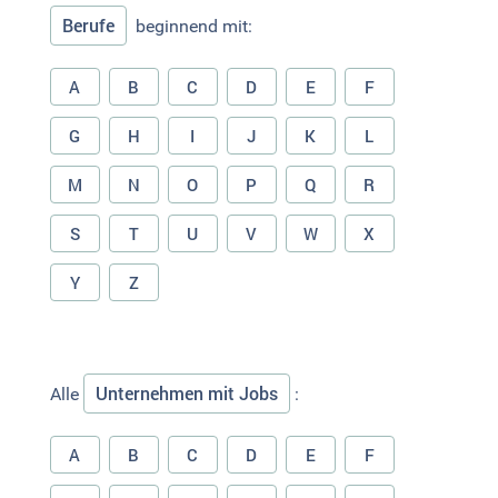
Berufe
beginnend mit:
A
B
C
D
E
F
G
H
I
J
K
L
M
N
O
P
Q
R
S
T
U
V
W
X
Y
Z
Unternehmen mit Jobs
Alle
:
A
B
C
D
E
F