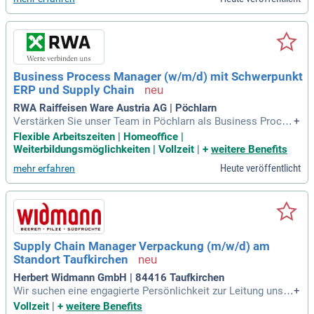
ynamischen Umfeld einzubringen. In Düsseldorf suchen wir
leidenschaftliche Profis, die unsere Kunden mit individuelle
m Fachwissen im Einkauf und SCM unterstützen. Bei uns tr
effen Teamgeist und zielstrebige Zusammenarbeit aufeinan
der, um innovative Lösungen zu schaffen. Verstärken Sie un
s mit Ihren Stärken und Ihrer Motivation in einem 90-köpfige
Business Process Manager (w/m/d) mit Schwerpunkt
n Team. Bewerben Sie sich jetzt und gestalten Sie die Zukun
ERP und Supply Chain
ft des Supply Chain Managements mit!
RWA Raiffeisen Ware Austria AG | Pöchlarn
Verstärken Sie unser Team in Pöchlarn als Business Proces
+
s Manager (m/w/d) mit Fokus auf ERP und Supply Chain. Ge
Flexible Arbeitszeiten | Homeoffice |
stalten Sie spannende Prozesse für unsere Zentrale und tra
Weiterbildungsmöglichkeiten | Vollzeit
|
+
weitere Benefits
gen Sie aktiv zum Unternehmenserfolg bei. Bewerben Sie si
Heute veröffentlicht
mehr erfahren
ch jetzt!
Supply Chain Manager Verpackung (m/w/d) am
Standort Taufkirchen
Herbert Widmann GmbH | 84416 Taufkirchen
Wir suchen eine engagierte Persönlichkeit zur Leitung unser
+
er Verpackungs-Supply-Chain. In dieser Schlüsselposition v
Vollzeit
|
+
weitere Benefits