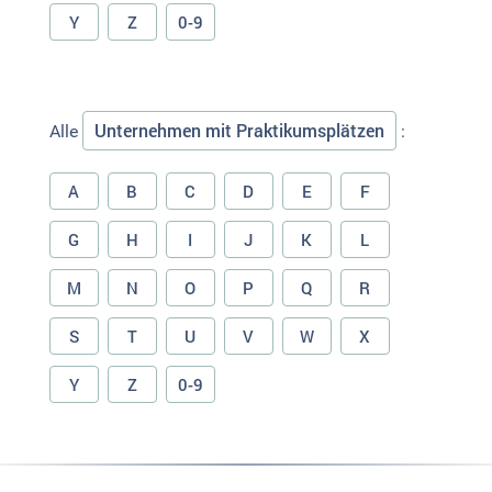
Y
Z
0-9
Unternehmen mit Praktikumsplätzen
Alle
:
A
B
C
D
E
F
G
H
I
J
K
L
M
N
O
P
Q
R
S
T
U
V
W
X
Y
Z
0-9