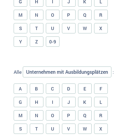
G
H
I
J
K
L
M
N
O
P
Q
R
S
T
U
V
W
X
Y
Z
0-9
Unternehmen mit Ausbildungsplätzen
Alle
:
A
B
C
D
E
F
G
H
I
J
K
L
M
N
O
P
Q
R
S
T
U
V
W
X