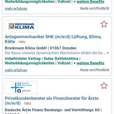
ätsstandards und ein engagierter Kundenservice. Der Kunde
Weiterbildungsmöglichkeiten | Vollzeit
|
+
weitere Benefits
sowie die Mitarbeiter*innen stehen bei uns stets im Mittelp
Heute veröffentlicht
mehr erfahren
unkt.
Anlagenmechaniker SHK (m/w/d) Lüftung, Klima,
Kälte
Brockmann Klima GmbH | 01067 Dresden
Die Basis unseres dynamischen Wachstums bilden die hohe
+
Leistungsbereitschaft unserer Macher*innen, höchste Qualit
Unbefristeter Vertrag | Gutes Betriebsklima |
ätsstandards und ein engagierter Kundenservice. Der Kunde
Weiterbildungsmöglichkeiten | Vollzeit
|
+
weitere Benefits
sowie die Mitarbeiter*innen stehen bei uns stets im Mittelp
Heute veröffentlicht
mehr erfahren
unkt.
Privatkundenberater als Finanzberater für Ärzte
(m/w/d)
Deutsche Ärzte Finanz Beratungs- und Vermittlungs AG |