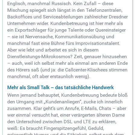
Englisch, manchmal Russisch. Kein Zufall – diese
Mischung spiegelt sich längst in den Telefonzentralen,
Backoffices und Serviceabteilungen zahlreicher Dresdner
Unternehmen wider. Kundenbetreuung ist hier mehr als
ein Exportschlager für junge Talente oder Quereinsteiger
– sie ist Nervensache, Kommunikationsübung und
manchmal fast eine Bühne fürs Improvisationstalent.
Aber wie lebt und arbeitet es sich in diesem
Dienstleistungs-Mikrokosmos? Zeit, genauer hinzusehen
– auch, weil ich selbst mehr als einmal am anderen Ende
des Hörers saß (und ja: die Callcenter-Klischees stimmen
manchmal, oft aber erstaunlich wenig).
Mehr als Small Talk – das tatsächliche Handwerk
Wenn jemand behauptet, Kundenbetreuung bedeute bloß
den Umgang mit „Kundenanliegen“, zucke ich innerlich
zusammen. Klar geht’s um Anrufe, E-Mails, Chats – aber
wer einmal versucht hat, einer verärgerten älteren Dame
den Unterschied zwischen DSL und LTE zu erklären,
weiß: Es braucht Fingerspitzengefühl, Geduld,
gelegentlich Humor, und die Fähigkeit, selbst nach dem