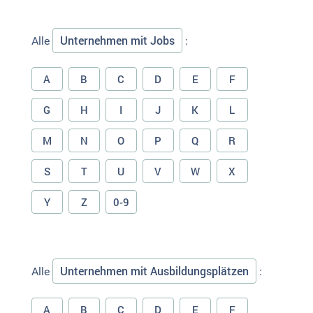
Unternehmen mit Jobs
Alle
:
A
B
C
D
E
F
G
H
I
J
K
L
M
N
O
P
Q
R
S
T
U
V
W
X
Y
Z
0-9
Unternehmen mit Ausbildungsplätzen
Alle
:
A
B
C
D
E
F