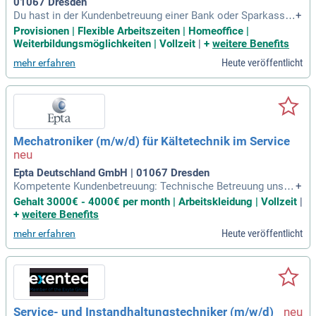
01067 Dresden
Du hast in der Kundenbetreuung einer Bank oder Sparkasse
+
umfangreiches Know-how aufgebaut. Nun möchtest du dein
Provisionen | Flexible Arbeitszeiten | Homeoffice |
e eigenen Karriereziele verfolgen, statt vorgegebene Absatz
Weiterbildungsmöglichkeiten | Vollzeit
|
+
weitere Benefits
ziele zu erfüllen? Dann bist du bei uns richtig.
Heute veröffentlicht
mehr erfahren
Mechatroniker (m/w/d) für Kältetechnik im Service
Epta Deutschland GmbH | 01067 Dresden
Kompetente Kundenbetreuung: Technische Betreuung unser
+
er Kunden in enger Zusammenarbeit mit dem Innendienst: B
Gehalt 3000€ - 4000€ per month | Arbeitskleidung | Vollzeit
|
ewirb dich jetzt! Klicke auf "Jetzt Bewerben" oben in der Anz
+
weitere Benefits
eige!
Heute veröffentlicht
mehr erfahren
Service- und Instandhaltungstechniker (m/w/d)