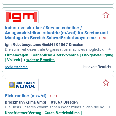
Industrieelektriker / Servicetechniker /
Anlagenelektriker Industrie (m/w/d) für Service und
Montage im Bereich Schweißrobotersysteme
igm Robotersysteme GmbH | 01067 Dresden
Die zum Teil dezentrale Organisation macht es möglich, den
+
Service und die Kundenbetreuung über das ge­samte Bundes
Firmenwagen | Betriebliche Altersvorsorge | Erfolgsbeteiligung
gebiet hinaus auch in den Niederlanden, der Schweiz und im
| Vollzeit
|
+
weitere Benefits
Elsass sicherzustellen.
Heute veröffentlicht
mehr erfahren
Elektroniker (m/w/d)
Brockmann Klima GmbH | 01067 Dresden
Die Basis unseres dynamischen Wachstums bilden die hohe
+
Leistungsbereitschaft unserer Macher*innen, höchste Qualit
Unbefristeter Vertrag | Gutes Betriebsklima |