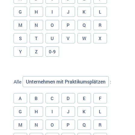
G
H
I
J
K
L
M
N
O
P
Q
R
S
T
U
V
W
X
Y
Z
0-9
Unternehmen mit Praktikumsplätzen
Alle
:
A
B
C
D
E
F
G
H
I
J
K
L
M
N
O
P
Q
R