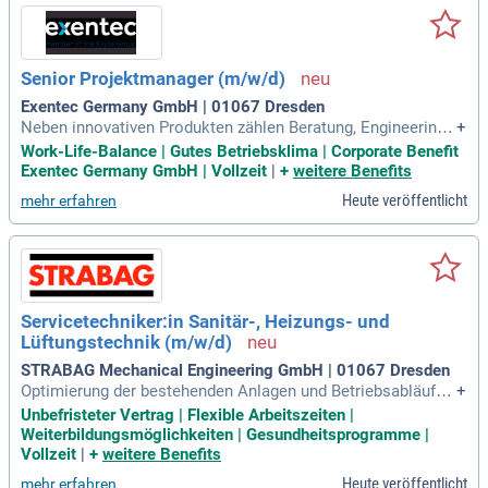
Senior Projektmanager (m/w/d)
Exentec Germany GmbH | 01067 Dresden
Neben innovativen Produkten zählen Beratung, Engineering,
+
Fertigung, Inbetriebnahme und umfassende Kundenbetreuun
Work-Life-Balance | Gutes Betriebsklima | Corporate Benefit
g zu unseren Stärken. Das alles gelingt nur mit einem erfahr
Exentec Germany GmbH | Vollzeit
|
+
weitere Benefits
enen und engagierten Team. Bei uns steht das WIR im Mittel
Heute veröffentlicht
mehr erfahren
punkt.
Servicetechniker:in Sanitär-, Heizungs- und
Lüftungstechnik (m/w/d)
STRABAG Mechanical Engineering GmbH | 01067 Dresden
Optimierung der bestehenden Anlagen und Betriebsabläufe;
+
Durchführung von Kleinreparaturen; Errichtung, Umbau und
Unbefristeter Vertrag | Flexible Arbeitszeiten |
Austausch von Anlagen; Dokumentation der durchgeführten
Weiterbildungsmöglichkeiten | Gesundheitsprogramme |
Arbeiten; Termin- und zielgerechte Realisierung der Einsätz
Vollzeit
|
+
weitere Benefits
e; Serviceorientierte Kundenbetreuung
Heute veröffentlicht
mehr erfahren