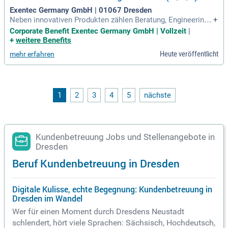
Exentec Germany GmbH | 01067 Dresden
Neben innovativen Produkten zählen Beratung, Engineering,
+
Fertigung, Inbetriebnahme und umfassende Kundenbetreuun
Corporate Benefit Exentec Germany GmbH | Vollzeit
|
g zu unseren Stärken. Das alles gelingt nur mit einem erfahr
+
weitere Benefits
enen und engagierten Team. Bei uns steht das WIR im Mittel
Heute veröffentlicht
mehr erfahren
punkt.
1
2
3
4
5
nächste
Kundenbetreuung Jobs und Stellenangebote in
Dresden
Beruf Kundenbetreuung in Dresden
Digitale Kulisse, echte Begegnung: Kundenbetreuung in
Dresden im Wandel
Wer für einen Moment durch Dresdens Neustadt
schlendert, hört viele Sprachen: Sächsisch, Hochdeutsch,