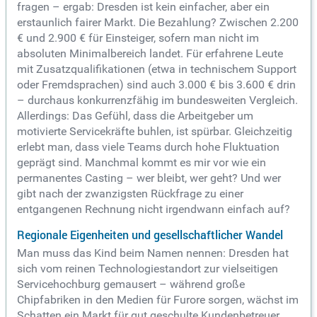
fragen – ergab: Dresden ist kein einfacher, aber ein
erstaunlich fairer Markt. Die Bezahlung? Zwischen 2.200
€ und 2.900 € für Einsteiger, sofern man nicht im
absoluten Minimalbereich landet. Für erfahrene Leute
mit Zusatzqualifikationen (etwa in technischem Support
oder Fremdsprachen) sind auch 3.000 € bis 3.600 € drin
– durchaus konkurrenzfähig im bundesweiten Vergleich.
Allerdings: Das Gefühl, dass die Arbeitgeber um
motivierte Servicekräfte buhlen, ist spürbar. Gleichzeitig
erlebt man, dass viele Teams durch hohe Fluktuation
geprägt sind. Manchmal kommt es mir vor wie ein
permanentes Casting – wer bleibt, wer geht? Und wer
gibt nach der zwanzigsten Rückfrage zu einer
entgangenen Rechnung nicht irgendwann einfach auf?
Regionale Eigenheiten und gesellschaftlicher Wandel
Man muss das Kind beim Namen nennen: Dresden hat
sich vom reinen Technologiestandort zur vielseitigen
Servicehochburg gemausert – während große
Chipfabriken in den Medien für Furore sorgen, wächst im
Schatten ein Markt für gut geschulte Kundenbetreuer.