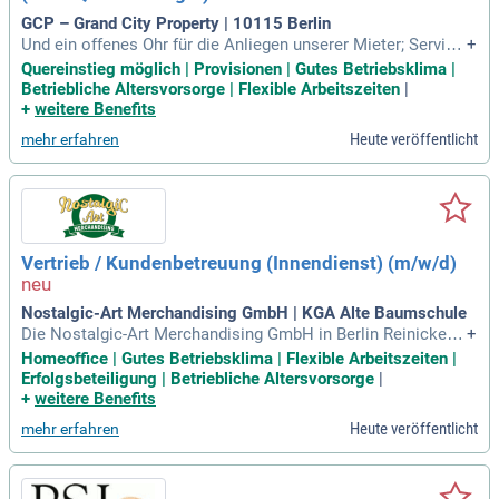
en und freundliche Kommunikationsfähigkeiten sind gewün
GCP – Grand City Property | 10115 Berlin
scht. Teamfähigkeit, Professionalität und Empathie werden
Und ein offenes Ohr für die Anliegen unserer Mieter; Service
+
vorausgesetzt.
- und Kundenorientierung sind keine Fremdwörter für Dich; G
Quereinstieg möglich | Provisionen | Gutes Betriebsklima |
uter Umgang mit MS Office; Teamfähigkeit und Bereitschaft
Betriebliche Altersvorsorge | Flexible Arbeitszeiten
|
zur Arbeit in Schichten zwischen 07:00 und 22:30 Uhr sowie
+
weitere Benefits
am Wochenende
Heute veröffentlicht
mehr erfahren
Vertrieb / Kundenbetreuung (Innendienst) (m/w/d)
Nostalgic-Art Merchandising GmbH | KGA Alte Baumschule
Die Nostalgic-Art Merchandising GmbH in Berlin Reinickend
+
orf sucht motivierte Verstärkung im Vertrieb und der Kunde
Homeoffice | Gutes Betriebsklima | Flexible Arbeitszeiten |
nbetreuung (d/m/w). Wir gestalten und vertreiben einzigartig
Erfolgsbeteiligung | Betriebliche Altersvorsorge
|
e nostalgische Geschenk- und Deko-Artikel in Deutschland
+
weitere Benefits
und über 50 Länder. Mit mehr als 3.000 gewerblichen Kunde
Heute veröffentlicht
mehr erfahren
n bieten wir individuelle Merchandising-Produkte und maßge
schneiderte Werbemittelkonzepte an. Unser multikulturelles
Team legt Wert auf flache Hierarchien und klare Kommunik
ation. Bei uns erwartet Sie eine kreative Arbeitsatmosphäre