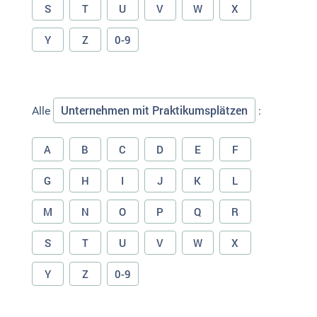
S
T
U
V
W
X
Y
Z
0-9
Unternehmen mit Praktikumsplätzen
Alle
:
A
B
C
D
E
F
G
H
I
J
K
L
M
N
O
P
Q
R
S
T
U
V
W
X
Y
Z
0-9