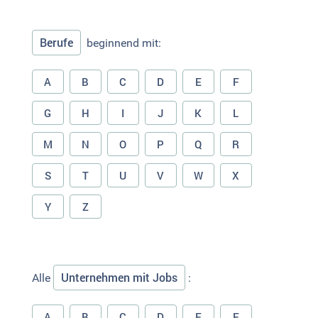
Berufe
beginnend mit:
A
B
C
D
E
F
G
H
I
J
K
L
M
N
O
P
Q
R
S
T
U
V
W
X
Y
Z
Unternehmen mit Jobs
Alle
:
A
B
C
D
E
F