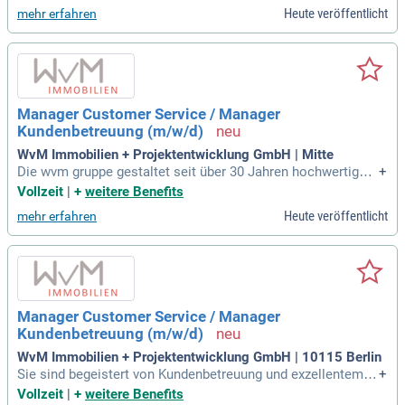
r. Mit über 3.000 gewerblichen Kunden bieten wir eine breite
Heute veröffentlicht
mehr erfahren
Handelskollektion. Darüber hinaus entwickeln wir individuel
le Merchandising-Produkte und Werbemittelkonzepte für Ma
rkenfirmen. Unser multikulturelles Team zeichnet sich durch
flache Hierarchien und klare Kommunikation aus. Wir legen
großen Wert auf Zusammenarbeit im Büro, was unsere Unte
rnehmens- und Teamkultur prägt.
Manager Customer Service / Manager
Kundenbetreuung (m/w/d)
WvM Immobilien + Projektentwicklung GmbH | Mitte
Die wvm gruppe gestaltet seit über 30 Jahren hochwertige,
+
nachhaltige Wohnprojekte in Köln und Berlin. Mit einer stabi
Vollzeit
|
+
weitere Benefits
len Eigenkapitalbasis und klaren Strukturen bieten wir span
Heute veröffentlicht
mehr erfahren
nende Entwicklungsmöglichkeiten in einem wachsenden U
mfeld. Bewerben Sie sich jetzt!
Manager Customer Service / Manager
Kundenbetreuung (m/w/d)
WvM Immobilien + Projektentwicklung GmbH | 10115 Berlin
Sie sind begeistert von Kundenbetreuung und exzellentem S
+
ervice? Ihre stetige Kommunikation auf Deutsch und Englis
Vollzeit
|
+
weitere Benefits