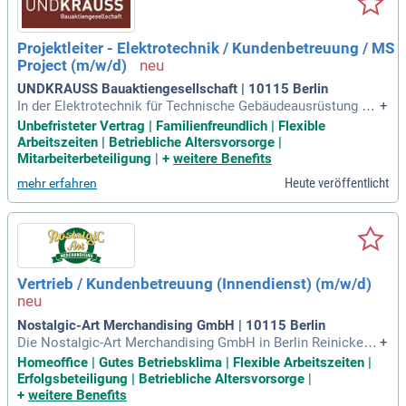
Projektleiter - Elektrotechnik / Kundenbetreuung / MS
Project (m/w/d)
UNDKRAUSS Bauaktiengesellschaft | 10115 Berlin
In der Elektrotechnik für Technische Gebäudeausrüstung wi
+
ckeln Sie eigenständig Aufträge als Teil von Generalüberneh
Unbefristeter Vertrag | Familienfreundlich | Flexible
merleistungen ab. Sie sind verantwortlich für die Auftragsvo
Arbeitszeiten | Betriebliche Altersvorsorge |
rbereitung, Abwicklung, Revision und Dokumentation. Zude
Mitarbeiterbeteiligung
|
+
weitere Benefits
m unterstützen Sie den Vertrieb und erstellen Angebote, ins
Heute veröffentlicht
mehr erfahren
besondere im Stark- und Schwachstrombereich. Ihre Aufgab
en umfassen die Steuerung von Bauleitenden, Monteur:inne
n und die Materialdisposition. Zudem koordinieren und kont
rollieren Sie Nachunternehmer:innen und Lieferant:innen. Mi
t mehrjähriger Berufserfahrung und idealerweise ersten Führ
ungserfahrungen bringen Sie eine hohe Dienstleistungsorien
Vertrieb / Kundenbetreuung (Innendienst) (m/w/d)
tierung, Kontaktfreudigkeit und Teamfähigkeit mit.
Nostalgic-Art Merchandising GmbH | 10115 Berlin
Die Nostalgic-Art Merchandising GmbH in Berlin Reinickend
+
orf sucht Verstärkung im Vertrieb und in der Kundenbetreuu
Homeoffice | Gutes Betriebsklima | Flexible Arbeitszeiten |
ng (d/m/w). Wir gestalten und vertreiben nostalgiereiche Ge
Erfolgsbeteiligung | Betriebliche Altersvorsorge
|
schenk- und Deko-Artikel in Deutschland und über 50 Lände
+
weitere Benefits