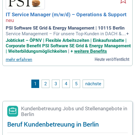
und die Möglichkeit, im Büro gemeinsam am Erfolg zu arbei
ten. Bewerben Sie sich jetzt, um Teil unseres dynamischen
IT Service Manager (m/w/d) – Operations & Support
Teams zu werden!
PSI Software SE Grid & Energy Management | 10115 Berlin
Service Management – Für unsere Top-Kunden in DACH & E
+
U übernimmst du die operative Verantwortung; Single Point
Jobticket – ÖPNV | Flexible Arbeitszeiten | Einkaufsrabatte |
of Contact – Als zentrale Anlaufstelle für Service- & Mainte
Corporate Benefit PSI Software SE Grid & Energy Management
nance-Themen stehst du Kunden souverän zur Seite; Inciden
| Weiterbildungsmöglichkeiten
|
+
weitere Benefits
t & Escalation Lead –
Heute veröffentlicht
mehr erfahren
1
2
3
4
5
nächste
Kundenbetreuung Jobs und Stellenangebote in
Berlin
Beruf Kundenbetreuung in Berlin