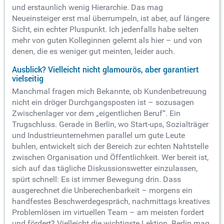
und erstaunlich wenig Hierarchie. Das mag
Neueinsteiger erst mal überrumpeln, ist aber, auf längere
Sicht, ein echter Pluspunkt. Ich jedenfalls habe selten
mehr von guten Kolleginnen gelernt als hier – und von
denen, die es weniger gut meinten, leider auch.
Ausblick? Vielleicht nicht glamourös, aber garantiert
vielseitig
Manchmal fragen mich Bekannte, ob Kundenbetreuung
nicht ein dröger Durchgangsposten ist – sozusagen
Zwischenlager vor dem „eigentlichen Beruf“. Ein
Trugschluss. Gerade in Berlin, wo Start-ups, Sozialträger
und Industrieunternehmen parallel um gute Leute
buhlen, entwickelt sich der Bereich zur echten Nahtstelle
zwischen Organisation und Öffentlichkeit. Wer bereit ist,
sich auf das tägliche Diskussionswetter einzulassen,
spürt schnell: Es ist immer Bewegung drin. Dass
ausgerechnet die Unberechenbarkeit – morgens ein
handfestes Beschwerdegespräch, nachmittags kreatives
Problemlösen im virtuellen Team – am meisten fordert
und fördert? Vielleicht die wichtigste Lektion. Berlin mag