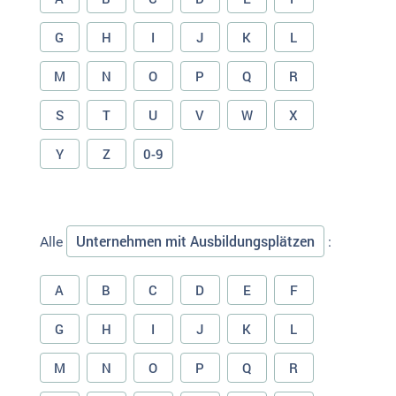
G
H
I
J
K
L
M
N
O
P
Q
R
S
T
U
V
W
X
Y
Z
0-9
Unternehmen mit Ausbildungsplätzen
Alle
:
A
B
C
D
E
F
G
H
I
J
K
L
M
N
O
P
Q
R