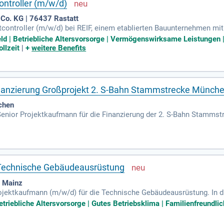
ontroller (m/w/d)
o. KG | 76437 Rastatt
ontroller (m/w/d) bei REIF, einem etablierten Bauunternehmen mit 
ungsverhältnisses in einer finanziell starken Unternehmensgruppe. H
eld | Betriebliche Altersvorsorge | Vermögenswirksame Leistungen |
-15 Mio. Euro und regionaler Ausrichtung. Suchst du eine neue Hera
llzeit
|
+
weitere Benefits
le dich mit uns weiter! Trage zur kaufmännischen Betreuung anspru
nanzierung Großprojekt 2. S-Bahn Stammstrecke Münch
chen
Senior Projektkaufmann für die Finanzierung der 2. S-Bahn Stammst
e effiziente Nutzung von Finanzierungsinstrumenten und sicherten di
ten und dem Eisenbahn-Bundesamt (EBA). Sie beraten Stakeholder in 
n und koordinieren Sie Finanzierungsvereinbarungen mit den Beteilig
 in Ihrem Verantwortungsbereich, während Sie die Auflagen und Fre
Technische Gebäudeausrüstung
 Mainz
ojektkaufmann (m/w/d) für die Technische Gebäudeausrüstung. In d
zen bei der Angebotserstellung. Zu Ihren Aufgaben gehören die Mit
triebliche Altersvorsorge | Gutes Betriebsklima | Familienfreundlich
debitorische Abrechnung. Sie arbeiten aktiv am Nachtragsmanageme
g, vorzugsweise als Industriekaufmann, sowie Berufserfahrung in d