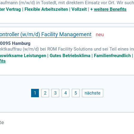
tkaufmann (m/w/d) in Tostedt, mit direktem Einsatz vor Ort. Wir suc
kten im Bereich Energieinfrastruktur. Deine Aufgaben umfassen die 
er Vertrag | Flexible Arbeitszeiten | Vollzeit
|
+
weitere Benefits
tragsmanagement sowie Kostenkontrolle. Darüber hinaus bist du für
nterlagen zuständig. Eine abgeschlossene kaufmännische Ausbildun
sind erforderlich. Begeisterung für Reisen und direkte Projektarbei
ontroller (w/m/d) Facility Management
 20095 Hamburg
ktkauffrau (w/m/d) bei ROM Facility Solutions und sei Teil eines in
r, der eng mit der Projekt- und Objektleitung zusammenarbeitet. D
swirksame Leistungen | Gutes Betriebsklima | Familienfreundlich |
jekte, inklusive Rechnungsstellung und Nachunternehmerabrechnung
its
fgaben gehören Projektcontrolling, Berichtswesen und Nachtragsm
undet deinen Verantwortungsbereich ab und du berichtest direkt a
1
2
3
4
5
nächste
te