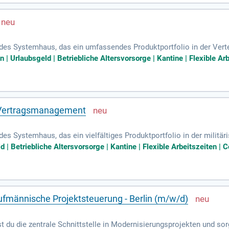
eil unseres dynamischen Teams im Bereich Technische Gebäudeausr
des Systemhaus, das ein umfassendes Produktportfolio in der Verte
chützte Radfahrzeuge und Artilleriesysteme sowie Kundenservice 
 | Urlaubsgeld | Betriebliche Altersvorsorge | Kantine | Flexible Ar
n der Konsolidierung militärischer Landsysteme in Europa. Wir bie
 Mitarbeiter besonders schätzen. Durch die Verbindung von Innovati
e Expertise erstreckt sich über den gesamten Projektlebenszyklus,
 Vertragsmanagement
es Systemhaus, das ein vielfältiges Produktportfolio in der militär
zer, hochgeschützte Radfahrzeuge, Artilleriesysteme und umfasse
 | Betriebliche Altersvorsorge | Kantine | Flexible Arbeitszeiten | 
onsolidierung der europäischen Militärindustrie. Wir bieten spannen
itarbeiter. Ihre Hauptaufgaben umfassen die Koordination und Durc
 Kalkulationen. Verbinden Sie Innovation mit Tradition und werden
ufmännische Projektsteuerung - Berlin (m/w/d)
t du die zentrale Schnittstelle in Modernisierungsprojekten und so