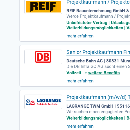
Projektkaufmann / Projektc
REIF Bauunternehmung GmbH & C
Werde Projektkaufmann / Projektc
heit eines unbefristeten Anstell
Unbefristeter Vertrag | Urlaubsg
ojekte mit Aufträgen zwischen 1
Weiterbildungsmöglichkeiten | Vo
er Schlüsselposition und entwick
mehr erfahren
nseres dynamischen Teams.
Senior Projektkaufmann Fi
Deutsche Bahn AG | 80331 Mün
Die DB Infra GO AG sucht einen 
sselposition verantworten Sie di
Vollzeit
|
+
weitere Benefits
Verhandlungen mit Ländern, Drit
mehr erfahren
projekt betreffen. Zudem erstelle
Zuwendungsgeber liegt ebenfalls
Projektkaufmann (m/w/d) 
LAGRANGE TWM GmbH | 55116
Wir suchen einen engagierten Pr
n Sie Projektakten und unterstüt
Weiterbildungsmöglichkeiten | Be
che Rechnungsprüfungen und die 
mehr erfahren
greiche kaufmännische Ausbildun