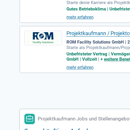
Starte deine Karriere als Projek
chen Begleitung von Tiefbauproje
Gutes Betriebsklima | Unbefristet
irtschaftlichen Abwicklung, Ver
mehr erfahren
und Erstellung von Abrechnungsu
um, sowie Erfahrung im Bauwesen 
eser Vollzeit-Position.
Projektkaufmann / Projektc
ROM Facility Solutions GmbH |
Starte als Projektkaufmann/Proje
r kaufmännische Sparringspartne
Unbefristeter Vertrag | Vermögen
ännische Abwicklung unserer Pro
GmbH | Vollzeit
|
+
weitere Benef
Verträge im Blick. Zu deinen Au
mehr erfahren
von Nachunternehmerleistungen r
Projektkaufmann Jobs und Stellenangebo