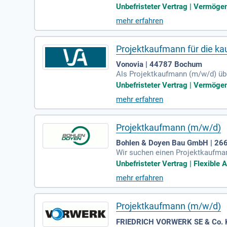
nsfluss. Du begleitest alle Proj
Unbefristeter Vertrag | Vermöge
jektdaten sowie die Aufbereitung
mehr erfahren
sprechpartner für kaufmännisch
digungen und Mietanpassungen. Ei
er Projektbesprechungen.
Projektkaufmann für die k
Vonovia | 44787 Bochum
Als Projektkaufmann (m/w/d) übe
zwischen technischen und kaufmä
Unbefristeter Vertrag | Vermöge
Pflege von Projektdaten sowie di
mehr erfahren
e und bist der Ansprechpartner 
an regelmäßigen Projektbesprechu
Projektkaufmann (m/w/d)
Bohlen & Doyen Bau GmbH | 26
Wir suchen einen Projektkaufmann
ännische Abwicklung von Tiefbau
Unbefristeter Vertrag | Flexible A
ng sowie die Prüfung von Eingan
mehr erfahren
olle. Neben einer abgeschlossen
Bauwesen. Hohe Reisebereitschaft
Projektkaufmann (m/w/d)
FRIEDRICH VORWERK SE & Co. KG