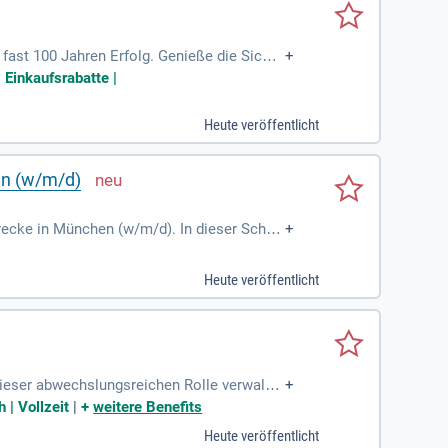
fast 100 Jahren Erfolg. Genieße die Sicher
+
ier gestaltest du spannende Infrastrukturpr
 Einkaufsrabatte |
usforderung? Dann nutze die Chance in ein
chsvoller Bauprojekte bei und werde Teil u
Heute veröffentlicht
en (w/m/d)
recke in München (w/m/d). In dieser Schlü
+
e Projektfinanzierung ab. Dabei führen Sie
allen finanziellen Belangen, die das Groß
Heute veröffentlicht
ten. Die qualifizierte Antragstellung an die
igaben im Auge behalten.
ieser abwechslungsreichen Rolle verwalte
+
wirkung im Beschaffungsprozess, kreditoris
 | Vollzeit
|
+
weitere Benefits
nt und Projektcontrolling mit. Eine erfol
Heute veröffentlicht
er Bauindustrie sind von Vorteil. Bewerben