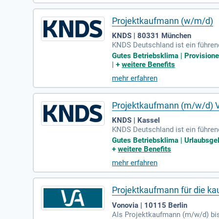
Sie sich jetzt und werden Sie T
Projektkaufmann (w/m/d)
KNDS | 80331 München
KNDS Deutschland ist ein führen
nt umfasst Kampfpanzer, hochges
Gutes Betriebsklima | Provisionen
DS-Gruppe setzen wir Maßstäbe i
|
+
weitere Benefits
m kollegialen Umfeld, was unsere
mehr erfahren
ellente Projektabwicklung. Unser
etzung.
Projektkaufmann (m/w/d)
KNDS | Kassel
KNDS Deutschland ist ein führend
Unser Angebot umfasst Kampfpan
Gutes Betriebsklima | Urlaubsgeld
uppe sind wir Vorreiter in der K
+
weitere Benefits
kollegialen Umfeld für unsere M
mehr erfahren
die Erstellung von Angeboten und
DS Deutschland!
Projektkaufmann für die ka
Vonovia | 10115 Berlin
Als Projektkaufmann (m/w/d) bis