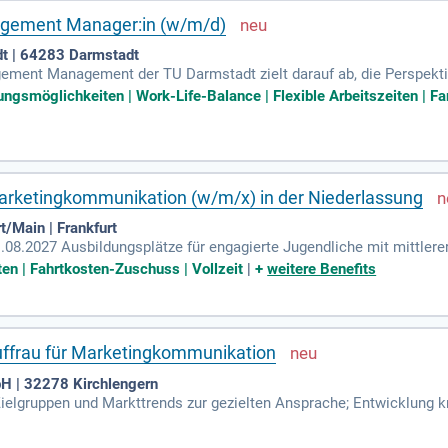
gement Manager:in (w/m/d)
dt | 64283 Darmstadt
ent Management der TU Darmstadt zielt darauf ab, die Perspektive
ch wird die Studierendenbindung und Identifikation mit der Universi
ungsmöglichkeiten | Work-Life-Balance | Flexible Arbeitszeiten | Fam
stet. Während dieser Zeit wird ein strukturiertes Engagement-Mana
implementiert, um den Erfolg zu messen. Abschließend erfolgt ein
uf den gesammelten Ergebnissen und Erfahrungen.
rketingkommunikation (w/m/x) in der Niederlassung
/Main | Frankfurt
08.2027 Ausbildungsplätze für engagierte Jugendliche mit mittlere
en auf den individuellen Fähigkeiten und Erfahrungen der Bewerber:i
ten | Fahrtkosten-Zuschuss | Vollzeit
|
+
weitere Benefits
sgeld, sowie exzellente Übernahmechancen. Zusätzlich profitierst du
gsmöglichkeiten. Genieße zudem attraktive Vorteile wie Azubi-Fah
 Entdecke die spannenden Aufgaben und Vorteile im Detail unter 
ffrau für Marketingkommunikation
H | 32278 Kirchlengern
elgruppen und Markttrends zur gezielten Ansprache; Entwicklung 
 mit Agenturen, Kunden und Dienstleistern; Unterstützung bei der