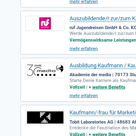
mehr erfahren
Auszubildende/r zur/zum K
ruf Jugendreisen GmbH & Co. KG
Werde Auszubildende/r zur/zum K
usbildung mit umfangreichen En
Vermögenswirksame Leistungen |
mit Kreativzonen und unserem Caf
mehr erfahren
mmenhalt. Nimm an aufregenden 
ergütung, Zuschüsse zur Altersvo
Ausbildung Kaufmann / Kau
Akademie der media | 70173 Stu
Starte Deine Karriere als Kaufm
rwartet Dich ein umfassendes P
Vollzeit
|
+
weitere Benefits
zu entwickeln, Kampagnen zu org
mehr erfahren
deren Wirkung zu analysieren. Mi
vität und Kommunikationsstärke
Kaufmann/-frau für Marke
Tobit Laboratories AG | 48683 A
Entdecke die Faszination des Ma
nd mit KI, IoT und ID umgehen k
Vollzeit
|
+
weitere Benefits