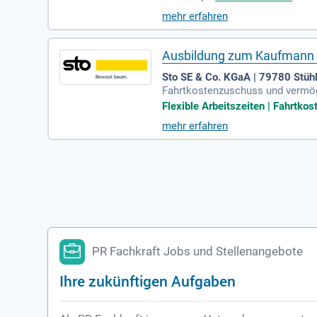
en Software-Hersteller die gesa
mehr erfahren
ollen Werbemitteln – du erwirbs
wirb dich jetzt per Chat und ent
Ausbildung zum Kaufmann 
Sto SE & Co. KGaA | 79780 Stüh
Fahrtkostenzuschuss und vermöge
klima in einem dynamischen Umfe
Flexible Arbeitszeiten | Fahrtk
mehr erfahren
PR Fachkraft Jobs und Stellenangebote
Ihre zukünftigen Aufgaben