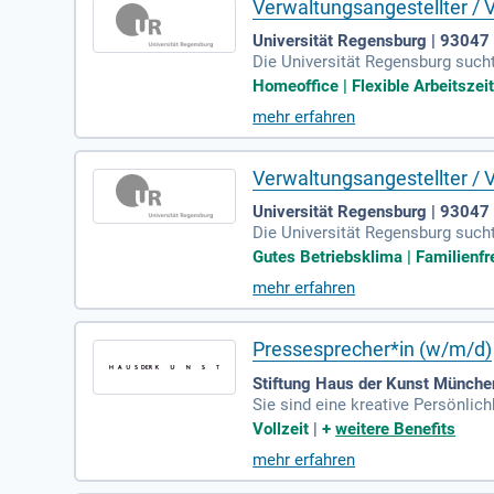
Verwaltungsangestellter / 
Universität Regensburg | 9304
Die Universität Regensburg such
entrale Einrichtung fördert den i
Homeoffice | Flexible Arbeitszeite
Weiterentwicklung internationa
mehr erfahren
ojektmanagement-Erfahrung und 
Kenntnisse einer Sprache Mittel
ielraum in einem engagierten Te
Verwaltungsangestellter / 
Universität Regensburg | 9304
Die Universität Regensburg such
2026 profitieren Sie von einer v
Gutes Betriebsklima | Familienfr
tragliche Management und die Be
mehr erfahren
chlossenes Hochschulstudium und
mit attraktiven Sozialleistungen
versität aktiv mit!
Pressesprecher*in (w/m/d)
Stiftung Haus der Kunst Münch
Sie sind eine kreative Persönlic
mierten Kunsthauses! Sie überne
Vollzeit
|
+
weitere Benefits
prechende Texte. Ihre Expertise 
mehr erfahren
utzen Sie Ihre strategischen Denk
inem unbefristeten Arbeitsverhäl