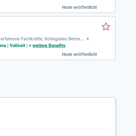
 kreative Kampagnen bis hin zu eindrucksv
Heute veröffentlicht
 die Zukunft des Marketings gestaltet. Be
rfahrene Fachkräfte; Kollegiales Betriebs
+
die Ausbildungswelt
ma | Vollzeit
|
+
weitere Benefits
Heute veröffentlicht