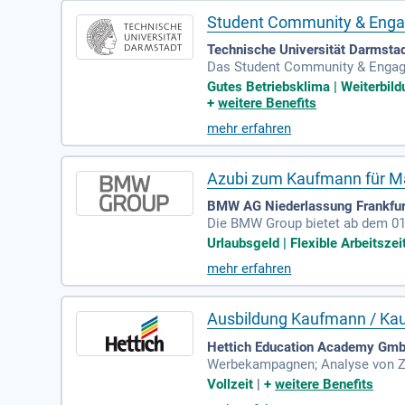
Student Community & Enga
Technische Universität Darmsta
Das Student Community & Engagem
ommunikation einzubringen. Dadur
Gutes Betriebsklima | Weiterbild
st zunächst auf zwei Jahre befri
+
weitere Benefits
geeignete Prozesse und Formate 
mehr erfahren
des Aufgabenfeldes basierend a
Azubi zum Kaufmann für Ma
BMW AG Niederlassung Frankfurt
Die BMW Group bietet ab dem 01.
Recruiting-Entscheidungen basier
Urlaubsgeld | Flexible Arbeitszei
inklusive Weihnachts- und Urlaub
mehr erfahren
Förderung und vielen Entwicklun
ünstigte Wohnheime in München.
Ausbildung Kaufmann / Kau
Hettich Education Academy Gmb
Werbekampagnen; Analyse von Zi
nikationskanäle; Zusammenarbeit
Vollzeit
|
+
weitere Benefits