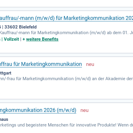
auffrau/-mann (m/w/d) für Marketingkommunikation 20
 | 33602 Bielefeld
auffrau/-mann für Marketingkommunikation (m/w/d) ab dem 01. Juli 
twicklungsmöglichkeiten und hervorragenden Übernahmeperspekti
 Vollzeit
|
+
weitere Benefits
é Liebefeld. Erlebe eine einzigartige Unternehmenskultur, flache H
Betriebsausflügen und einem umfassenden Teamer:innen-Seminar tei
rsorge, ein Fitness-Studio-Abo sowie ein Deutschlandticket für nur 2
ffrau für Marketingkommunikation
ttgart
ann/-frau für Marketingkommunikation (m/w/d) an der Akademie der 
rogramm von Werbung über Social Media bis hin zu Eventmanageme
anisieren und Marktforschung betreiben. Zudem lernst Du, die vers
t den erworbenen Fähigkeiten bist Du bestens für die kreative Medi
 auszuleben – bewirb Dich noch heute!
tingkommunikation 2026 (m/w/d)
haus
rketings und begeistere Menschen für innovative Produkte! Wenn du
annst, dann wartet eine spannende Ausbildung der Marketingkommun