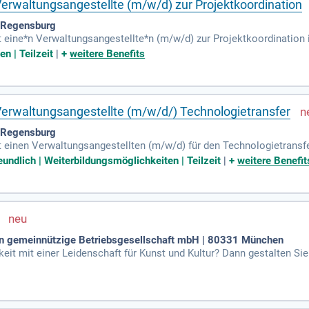
Verwaltungsangestellte (m/w/d) zur Projektkoordination
7 Regensburg
t eine*n Verwaltungsangestellte*n (m/w/d) zur Projektkoordinatio
nterdisziplinären Dialog mit Fokus auf Mittelost-, Ost- und Südoste
n | Teilzeit
|
+
weitere Benefits
ler Kooperationen und Studienprogramme. Bewerber*innen sollten e
exzellente Kommunikationsfähigkeiten mitbringen. Zudem sind gut
- oder Osteuropas von Vorteil. Nutzen Sie die Chance auf eine abwe
am.
Verwaltungsangestellte (m/w/d/) Technologietransfer
7 Regensburg
t einen Verwaltungsangestellten (m/w/d) für den Technologietransf
erantwortungsvollen Vollzeitstelle in einem modernen, kollegialen U
eundlich | Weiterbildungsmöglichkeiten | Teilzeit
|
+
weitere Benefit
ratung unserer Forschenden und Lehrenden in Kooperationen mit de
 Erfahrung im Wissenstransfer oder ähnlichen Bereichen. Wir biet
 und Weiterbildungsmöglichkeiten. Bewerben Sie sich jetzt und ges
en gemeinnützige Betriebsgesellschaft mbH | 80331 München
hkeit mit einer Leidenschaft für Kunst und Kultur? Dann gestalten 
hmen die Presse- und Medienarbeit, arbeiten eng mit der künstler
in der Medienlandschaft sowie Ihre ausgezeichneten Sprachfähigkeit
fähigkeiten und Ihr Gespür für kulturelle Diskurse, um das Profil de
tnis in einem inspirierenden Umfeld und über 30 Tagen Urlaub!