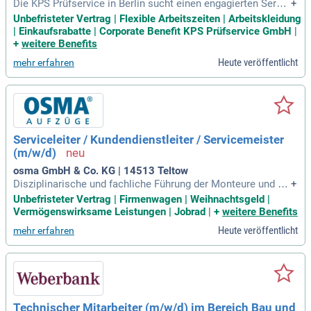
Die KPS Prüfservice in Berlin sucht einen engagierten Servic
+
etechniker / Elektriker (M/W/D) in Vollzeit. Unser Unterneh
Unbefristeter Vertrag | Flexible Arbeitszeiten | Arbeitskleidung
men ist führend in der Prüfung elektrischer Betriebsmittel u
| Einkaufsrabatte | Corporate Benefit KPS Prüfservice GmbH
|
nd sorgt für die Sicherheit ortsveränderlicher und ortsfester
+
weitere Benefits
Anlagen. Zudem bieten wir umfassende Dienstleistungen zu
Heute veröffentlicht
mehr erfahren
r Prüfung von Aufzügen, Kranen und medizinischen Geräten
an. Ein wichtiger Fokus liegt auf der Installation und Prüfung
von E-Ladestationen, um die E-Mobilität voranzutreiben. Als
Teil unseres Teams bewertest und protokollierst du Prüferg
ebnisse, wodurch du aktiv zur Arbeitssicherheit beiträgst. K
PS steht für „Keep People Safe“ – werde Teil unserer Missio
Serviceleiter / Kundendienstleiter / Servicemeister
n!
(m/w/d)
osma GmbH & Co. KG | 14513 Teltow
Disziplinarische und fachliche Führung der Monteure und Se
+
rvicetechniker innerhalb des Servicegebietes inkl.
Unbefristeter Vertrag | Firmenwagen | Weihnachtsgeld |
Vermögenswirksame Leistungen | Jobrad
|
+
weitere Benefits
Heute veröffentlicht
mehr erfahren
Technischer Mitarbeiter (m/w/d) im Bereich Bau und