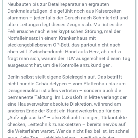
Neubauten bis zur Detailreparatur an ergrauten
Denkmalaufzügen, die gefühlt noch aus Kaiserzeiten
stammen – jedenfalls der Geruch nach Schmierfett und
alten Leitungen legt dieses Zeugnis ab. Mal ist es die
Fehlersuche nach einer kryptischen Störung, mal der
Notfalleinsatz in einem Krankenhaus mit
steckengebliebenem OP-Bett, das partout nicht nach
oben will. Zwischendurch: Hand aufs Herz, ab und zu
fragt man sich, warum der TÜV ausgerechnet diesen Tag
ausgesucht hat, um die Kontrolle anzukündigen.
Berlin selbst stellt eigene Spielregeln auf. Das betrifft
nicht nur die Gebäudetypen – vom Plattenbau bis zum
Designersolitär ist alles vertreten – sondern auch die
permanente Taktung. Im Luxusloft in Mitte verlangt der
eine Hausverwalter absolute Diskretion, während am
anderen Ende der Stadt ein Handwerkertrupp für den
„Aufzugklassiker“ – also Schacht reinigen, Türkontakte
checken, Leittechnik zurücksetzen – bereits nervös auf
die Weiterfahrt wartet. Wer da nicht flexibel ist, ist schnell
raus. Kein Tag – wirklich keiner – verläuft wie der