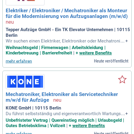
Elektriker / Elektroniker / Mechatroniker als Monteur
für die Modernisierung von Aufzugsanlagen (m/w/d)
Tepper Aufzüge GmbH - Ein TK Elevator Unternehmen | 10115
Berlin
Wir suchen einen Elektriker, Elektroniker oder Mechatronike
+
r als Monteur für die Modernisierung von Aufzugsanlagen.
Weihnachtsgeld | Firmenwagen | Arbeitskleidung |
Wenn Sie ein schwindelfreier Aufzugstechniker (m/w/d) wer
Kinderbetreuung | Barrierefreiheit
|
+
weitere Benefits
den möchten, gestalten Sie mit uns die Zukunft der urbanen
Heute veröffentlicht
mehr erfahren
Mobilität. Ihre Aufgaben umfassen die eigenverantwortliche
Demontage und Montage von Aufzugskomponenten sowie
die Inbetriebnahme und Dokumentation der Arbeiten. Vorau
ssetzung ist eine abgeschlossene Ausbildung in Mechatroni
k, Elektronik oder einer vergleichbaren Fachrichtung. Ideale
Kandidaten besitzen Kenntnisse in der Elektrotechnik sowie
Mechatroniker, Elektroniker als Servicetechniker
Steuerungs- und Regeltechnik. Wenn Sie kundenorientiert, z
m/w/d für Aufzüge
uverlässig und bereit für neue Herausforderungen sind, freu
en wir uns auf Ihre Bewerbung!
KONE GmbH | 10115 Berlin
Du führst selbstständig und eigenverantwortlich Wartungsar
+
beiten in Deinem eigenen Gebiet durch; Du betreibst Fehlers
Unbefristeter Vertrag | Quereinstieg möglich | Urlaubsgeld |
uche, stellst Störungen an den Aufzügen fest und behebst di
Gutes Betriebsklima | Vollzeit
|
+
weitere Benefits
ese; Du tauschst Aufzugskomponenten aus und bist verant
Heute veröffentlicht
mehr erfahren