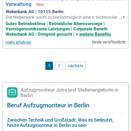
Verwaltung
Weberbank AG | 10115 Berlin
Die Weberbank sucht schnellstmöglich eine:n technische:n
+
Mitarbeiter:in (m/w/d) für den Bereich Bau und Verwaltung.
Gutes Betriebsklima | Betriebliche Altersvorsorge |
Unser Erfolg beruht auf hervorragend ausgebildeten Mitarbe
Vermögenswirksame Leistungen | Corporate Benefit
iterinnen und Mitarbeitern, die sich durch Wertschätzung un
Weberbank AG | Dringend gesucht
|
+
weitere Benefits
d Eigenverantwortung auszeichnen. In dieser Schlüsselposit
Heute veröffentlicht
mehr erfahren
ion steuern Sie die Bewirtschaftung unserer Gebäude und te
chnischen Anlagen. Ihre Hauptaufgaben umfassen die Insta
ndhaltungsplanung und die Einhaltung gesetzlicher Vorschri
ften. Zudem sind Sie für die Dienstleistersteuerung und das
Projektmanagement verantwortlich. Wenn Sie eine persönli
1
2
nächste
che Entwicklung suchen und bereit sind, einen Schritt weiter
zugehen, dann freuen wir uns auf Ihre Bewerbung.
Aufzugmonteur Jobs und Stellenangebote in
Berlin
Beruf Aufzugmonteur in Berlin
Zwischen Technik und Großstadt: Was es bedeutet,
heute Aufzugmonteur in Berlin zu sein