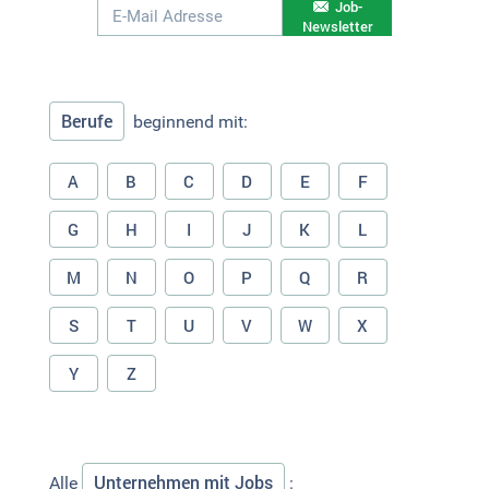
Job-
Newsletter
Berufe
beginnend mit:
A
B
C
D
E
F
G
H
I
J
K
L
M
N
O
P
Q
R
S
T
U
V
W
X
Y
Z
Unternehmen mit Jobs
Alle
: