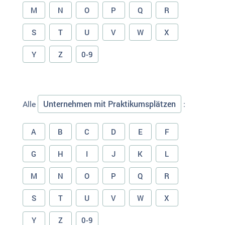
M
N
O
P
Q
R
S
T
U
V
W
X
Y
Z
0-9
Unternehmen mit Praktikumsplätzen
Alle
:
A
B
C
D
E
F
G
H
I
J
K
L
M
N
O
P
Q
R
S
T
U
V
W
X
Y
Z
0-9