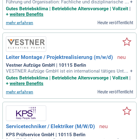
Führung und Organisation: Fachliche und disziplinarische Fü
+
hrung der unterstellten Mitarbeitenden im Bereich Projektre
Gutes Betriebsklima | Betriebliche Altersvorsorge | Vollzeit
|
alisierung (Projektleiter, Monteure, Einsteller und weitere Mi
+
weitere Benefits
tarbeitende); Planung, Steuerung und Priorisierung der Aufga
Heute veröffentlicht
mehr erfahren
ben, Ressourcen
Leiter Montage / Projektrealisierung (m/w/d)
Vestner Aufzüge GmbH | 10115 Berlin
VESTNER Aufzüge GmbH ist ein international tätiges Unter
+
nehmen mit Hauptsitz in Aschheim-Dornach bei München.
Gutes Betriebsklima | Betriebliche Altersvorsorge | Vollzeit
|
Durch unsere über 90-jährige Erfahrung im Aufzugsbau biete
+
weitere Benefits
n wir höchste Qualität, innovative Technik und kundenorienti
Heute veröffentlicht
mehr erfahren
erte Lösungen.
Servicetechniker / Elektriker (M/W/D)
KPS Prüfservice GmbH | 10115 Berlin