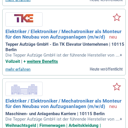
wortlich für Kleinreparaturen
Elektriker / Elektroniker / Mechatroniker als Monteur
für den Neubau von Aufzugsanlagen (m/w/d)
Tepper Aufzüge GmbH - Ein TK Elevator Unternehmen | 10115
Berlin
Die Tepper Aufzüge GmbH ist der führende Hersteller von A
+
ufzugsanlagen in Nordrhein-Westfalen, mit einem deutschla
Vollzeit
|
+
weitere Benefits
ndweiten Netzwerk. Unser Unternehmen bietet umfassende
Heute veröffentlicht
mehr erfahren
Leistungen von Vertrieb über Konstruktion bis hin zur Monta
ge modernster Aufzugsanlagen. Zudem gewährleisten wir ru
nd um die Uhr einen zuverlässigen Kundendienst für bestehe
nde Systeme. Werden Sie Teil unseres Teams als Aufzugste
chniker (m/w/d) und gestalten Sie die urbane Mobilität der
Zukunft. Ihre Aufgaben umfassen die eigenverantwortliche
Elektriker / Elektroniker / Mechatroniker als Monteur
Montage, die Qualitätskontrolle sowie die Dokumentation u
für den Neubau von Aufzugsanlagen (m/w/d)
nserer Arbeiten. Wir suchen engagierte Fachkräfte mit einer
Ausbildung in Mechatronik, Elektronik oder Elektrik, die ber
Maschinen- und Anlagenbau Karriere | 10115 Berlin
eit sind, hoch hinaus zu kommen.
Die Tepper Aufzüge GmbH ist der führende Hersteller von A
+
ufzugsanlagen in Nordrhein-Westfalen mit bundesweiten St
Weihnachtsgeld | Firmenwagen | Arbeitskleidung |