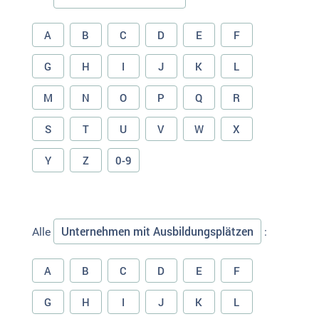
A
B
C
D
E
F
G
H
I
J
K
L
M
N
O
P
Q
R
S
T
U
V
W
X
Y
Z
0-9
Unternehmen mit Ausbildungsplätzen
Alle
:
A
B
C
D
E
F
G
H
I
J
K
L