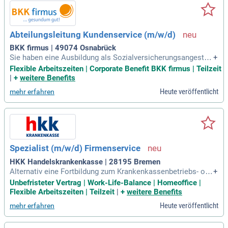
Abteilungsleitung Kundenservice (m/w/d)
BKK firmus | 49074 Osnabrück
Sie haben eine Ausbildung als Sozialversicherungsangestell
+
te/r mit Fortbildung zum Krankenkassenfachwirt (m⁠/⁠w⁠/⁠d) od
Flexible Arbeitszeiten | Corporate Benefit BKK firmus | Teilzeit
er Fachwirt im Gesundheits- und Sozialwesen (m⁠/⁠w⁠/⁠d), alter
|
+
weitere Benefits
nativ ein Studium in den Bereichen Gesundheits- oder Wirts
Heute veröffentlicht
mehr erfahren
chaftswissenschaften
Spezialist (m/w/d) Firmenservice
HKK Handelskrankenkasse | 28195 Bremen
Alternativ eine Fortbildung zum Krankenkassenbetriebs- ode
+
r -fachwirt (m/w/d) oder eine vergleichbare fachspezifische
Unbefristeter Vertrag | Work-Life-Balance | Homeoffice |
Weiterbildung oder ein einschlägiges Studium; Bereitschaft
Flexible Arbeitszeiten | Teilzeit
|
+
weitere Benefits
sich kontinuierlich und aufgabenorientiert weiterzubilden; A
Heute veröffentlicht
mehr erfahren
usgeprägtes Organisations