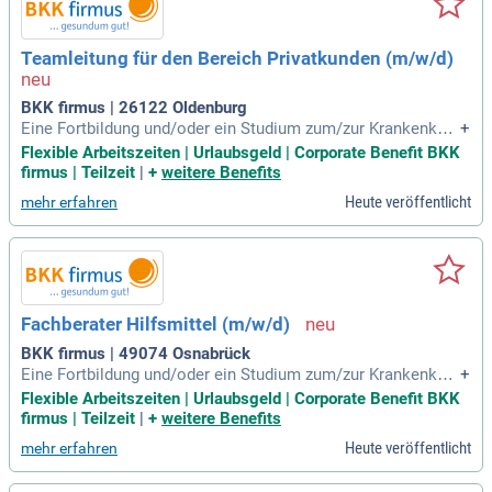
Teamleitung für den Bereich Privatkunden (m/w/d)
BKK firmus | 26122 Oldenburg
Eine Fortbildung und/oder ein Studium zum/zur Krankenkas
+
senfachwirt/in, Betriebswirt/in oder eine ähnliche berufsbez
Flexible Arbeitszeiten | Urlaubsgeld | Corporate Benefit BKK
ogene Fortbildung ist wünschenswert.
firmus | Teilzeit
|
+
weitere Benefits
Heute veröffentlicht
mehr erfahren
Fachberater Hilfsmittel (m/w/d)
BKK firmus | 49074 Osnabrück
Eine Fortbildung und/oder ein Studium zum/zur Krankenkas
+
senfachwirt/in, Betriebswirt/in oder eine ähnliche berufsbez
Flexible Arbeitszeiten | Urlaubsgeld | Corporate Benefit BKK
ogene Fortbildung ist wünschenswert.
firmus | Teilzeit
|
+
weitere Benefits
Heute veröffentlicht
mehr erfahren