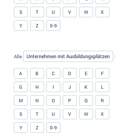
S
T
U
V
W
X
Y
Z
0-9
Unternehmen mit Ausbildungsplätzen
Alle
:
A
B
C
D
E
F
G
H
I
J
K
L
M
N
O
P
Q
R
S
T
U
V
W
X
Y
Z
0-9