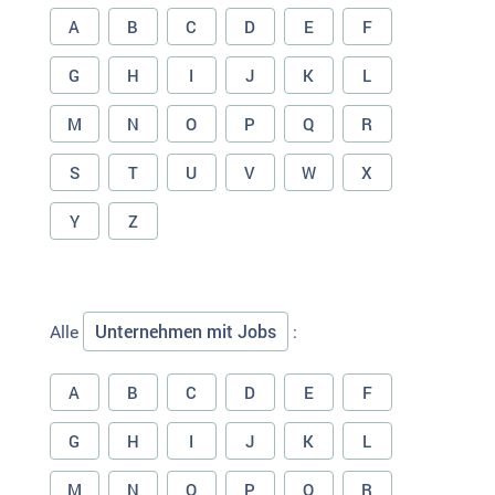
A
B
C
D
E
F
G
H
I
J
K
L
M
N
O
P
Q
R
S
T
U
V
W
X
Y
Z
Unternehmen mit Jobs
Alle
:
A
B
C
D
E
F
G
H
I
J
K
L
M
N
O
P
Q
R