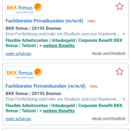
Fachberater Privatkunden (m/w/d)
BKK firmus | 28195 Bremen
Eine Fortbildung und/oder ein Studium zum/zur Krankenkas
+
senfachwirt/in, Betriebswirt/in oder eine ähnliche berufsbez
Flexible Arbeitszeiten | Urlaubsgeld | Corporate Benefit BKK
ogene Fortbildung ist wünschenswert.
firmus | Teilzeit
|
+
weitere Benefits
Heute veröffentlicht
mehr erfahren
Fachberater Firmenkunden (m/w/d)
BKK firmus | 28195 Bremen
Eine Fortbildung und/oder ein Studium zum/zur Krankenkas
+
senfachwirt/in, Betriebswirt/in oder eine ähnliche berufsbez
Flexible Arbeitszeiten | Urlaubsgeld | Corporate Benefit BKK
ogene Fortbildung ist wünschenswert.
firmus | Teilzeit
|
+
weitere Benefits
Heute veröffentlicht
mehr erfahren