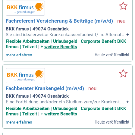
Fachreferent Versicherung & Beiträge (m/w/d)
BKK firmus | 49074 Osnabrück
Sie sind idealerweise Krankenkassenfachwirt/-in. Alternativ
+
bringen Sie ein abgeschlossenes Studium im Bereich des S
Flexible Arbeitszeiten | Urlaubsgeld | Corporate Benefit BKK
ozial- und Gesundheitswesens mit. Mehrjährige Berufserfah
firmus | Teilzeit
|
+
weitere Benefits
rung im Bereich der gesetzlichen Krankenversicherung ist w
Heute veröffentlicht
mehr erfahren
ünschenswert.
Fachberater Krankengeld (m/w/d)
BKK firmus | 49074 Osnabrück
Eine Fortbildung und/oder ein Studium zum/zur Krankenkas
+
senfachwirt/in, Betriebswirt/in oder eine ähnliche berufsbez
Flexible Arbeitszeiten | Urlaubsgeld | Corporate Benefit BKK
ogene Fortbildung ist wünschenswert.
firmus | Teilzeit
|
+
weitere Benefits
Heute veröffentlicht
mehr erfahren