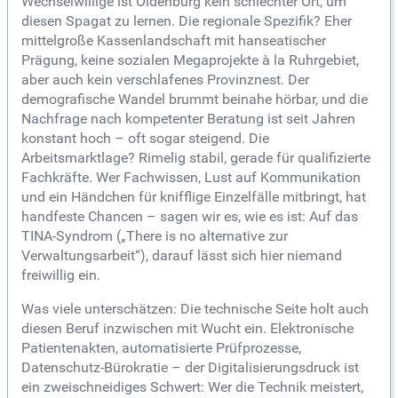
Wechselwillige ist Oldenburg kein schlechter Ort, um
diesen Spagat zu lernen. Die regionale Spezifik? Eher
mittelgroße Kassenlandschaft mit hanseatischer
Prägung, keine sozialen Megaprojekte à la Ruhrgebiet,
aber auch kein verschlafenes Provinznest. Der
demografische Wandel brummt beinahe hörbar, und die
Nachfrage nach kompetenter Beratung ist seit Jahren
konstant hoch – oft sogar steigend. Die
Arbeitsmarktlage? Rimelig stabil, gerade für qualifizierte
Fachkräfte. Wer Fachwissen, Lust auf Kommunikation
und ein Händchen für knifflige Einzelfälle mitbringt, hat
handfeste Chancen – sagen wir es, wie es ist: Auf das
TINA-Syndrom („There is no alternative zur
Verwaltungsarbeit“), darauf lässt sich hier niemand
freiwillig ein.
Was viele unterschätzen: Die technische Seite holt auch
diesen Beruf inzwischen mit Wucht ein. Elektronische
Patientenakten, automatisierte Prüfprozesse,
Datenschutz-Bürokratie – der Digitalisierungsdruck ist
ein zweischneidiges Schwert: Wer die Technik meistert,