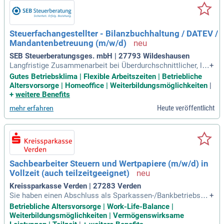
Steuerfachangestellter - Bilanzbuchhaltung / DATEV /
Mandantenbetreuung (m/w/d)
SEB Steuerberatungsges. mbH | 27793 Wildeshausen
Langfristige Zusammenarbeit bei Überdurchschnittlicher, lei
+
stungsorientierter wie fairer Vergütung und bis zu 30 Tage U
Gutes Betriebsklima | Flexible Arbeitszeiten | Betriebliche
rlaub im Jahr; Flexible Arbeitszeitgestaltung (25%, 50%, 75%,
Altersvorsorge | Homeoffice | Weiterbildungsmöglichkeiten
|
100%); Gesundheitsfürsorge und Pensionskasse (Betrieblich
+
weitere Benefits
e Altersvorsorge
Heute veröffentlicht
mehr erfahren
Sachbearbeiter Steuern und Wertpapiere (m/w/d) in
Vollzeit (auch teilzeitgeeignet)
Kreissparkasse Verden | 27283 Verden
Sie haben einen Abschluss als Sparkassen-/Bankbetriebswi
+
rt:in, Steuerfachwirt:in oder eine vergleichbare Qualifikation.
Betriebliche Altersvorsorge | Work-Life-Balance |
Sie weisen idealerweise Erfahrungen in vergleichbaren Aufg
Weiterbildungsmöglichkeiten | Vermögenswirksame
abenstellungen auf (fehlendes Fachwissen wird vermittelt).