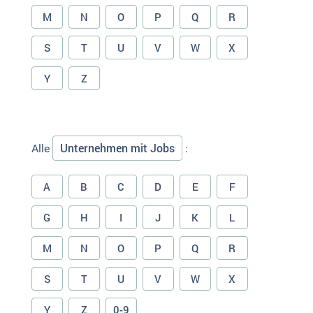
M
N
O
P
Q
R
S
T
U
V
W
X
Y
Z
Unternehmen mit Jobs
Alle
:
A
B
C
D
E
F
G
H
I
J
K
L
M
N
O
P
Q
R
S
T
U
V
W
X
Y
Z
0-9