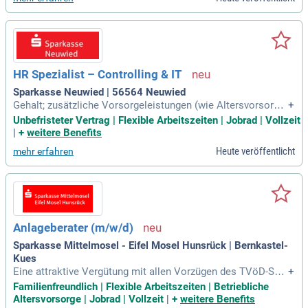
HR Spezialist – Controlling & IT
Sparkasse Neuwied | 56564 Neuwied
Gehalt; zusätzliche Vorsorgeleistungen (wie Altersvorsorge
+
und Zusatzkrankenversicherung); Urlaub: 32 Tage; Sonderurl
Unbefristeter Vertrag | Flexible Arbeitszeiten | Jobrad | Vollzeit
aubstage; Work-Life: Mobiles Arbeiten; flexible Arbeitszeitm
|
+
weitere Benefits
odelle; Betriebssport; Benefits: Mitarbeiterrabatte; Jobrad; M
Heute veröffentlicht
mehr erfahren
assage vor Ort
Anlageberater (m/w/d)
Sparkasse Mittelmosel - Eifel Mosel Hunsrück | Bernkastel-
Kues
Eine attraktive Vergütung mit allen Vorzügen des TVöD-Spa
+
rkassen und eine gute betriebliche Altersvorsorge sowie we
Familienfreundlich | Flexible Arbeitszeiten | Betriebliche
itere Sozialleistungen (z.B. betriebliche Krankenzusatzversic
Altersvorsorge | Jobrad | Vollzeit
|
+
weitere Benefits