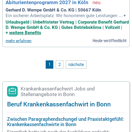
Abiturientenprogramm 2027 in Köln
Gerhard D. Wempe GmbH & Co. KG | 50667 Köln
Ein sicherer Arbeitsplatz: Wir honorieren gute Leistungen du
+
rch eine hohe Übernahmequote; Unbefristeter Arbeitsvertra
Urlaubsgeld | Unbefristeter Vertrag | Corporate Benefit Gerhard
g nach der Ausbildung; Mitarbeitervorteile bei Corporate Be
D. Wempe GmbH & Co. KG | Gutes Betriebsklima | Vollzeit
|
nefits; 30 Tage Urlaub; Übernahme Deutschlandticket zu 10
+
weitere Benefits
0%; Betriebliche Krankenversicherung
Heute veröffentlicht
mehr erfahren
1
2
nächste
Krankenkassenfachwirt Jobs und
Stellenangebote in Bonn
Beruf Krankenkassenfachwirt in Bonn
Zwischen Paragraphendschungel und Praxistaktgefühl:
Krankenkassenfachwirte in Bonn
Eigentlich hatte ich nach der Ausbildung gedacht: