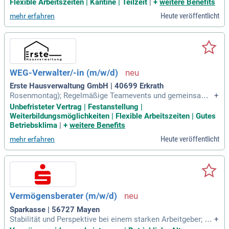
erung. Ihre Work-Life-Balance ist uns wichtig. Deshalb biete
Flexible Arbeitszeiten | Kantine | Teilzeit
|
+
weitere Benefits
n wir Ihnen flexible Arbeitszeitmodelle.
Heute veröffentlicht
mehr erfahren
WEG-Verwalter/-in (m/w/d)
Erste Hausverwaltung GmbH | 40699 Erkrath
Rosenmontag); Regelmäßige Teamevents und gemeinsame
+
Aktivitäten sowie ein positives Arbeitsklima; Kostenlose Ge
Unbefristeter Vertrag | Festanstellung |
tränke (Kaffee, Tee, Wasser); Betriebliche Krankenkasse mit
Weiterbildungsmöglichkeiten | Flexible Arbeitszeiten | Gutes
einem Budget von 300 €/Jahr für Massagen, Sehhilfen, Zahn
Betriebsklima
|
+
weitere Benefits
reinigung, osteopathische
Heute veröffentlicht
mehr erfahren
Vermögensberater (m/w/d)
Sparkasse | 56727 Mayen
Stabilität und Perspektive bei einem starken Arbeitgeber; At
+
traktive Vergütung gemäß Tarifvertrag (TVöD-S) plus Sonder