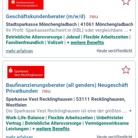
Geschäftskundenberater (m/w/d)
Stadtsparkasse Mönchengladbach | 41061 Mönchengladbach
Ihr Profil: Sparkassenfachwirt:in (KBL) oder vergleichbare A
+
usbildung; Nachhaltige Vertriebserfolge in allen Facetten de
Betriebliche Altersvorsorge | Jobrad | Flexible Arbeitszeiten |
r ganzheitlichen Beratung; Ausgeprägte digitale Kompetenz
Familienfreundlich | Vollzeit
|
+
weitere Benefits
und technische Affinität; Sehr gute kommunikative Fähigkeit
Heute veröffentlicht
mehr erfahren
en; Ruhiges und
Baufinanzierungsberater (all genders) Neugeschäft
Privatkunden
Sparkasse Vest Recklinghausen | 53111 Recklinghausen,
Westfalen
Die Sparkasse Vest Recklinghausen ist eine der größten Sp
+
arkassen in Westfalen – und wir sind noch mehr.
Work-Life-Balance | Flexible Arbeitszeiten | Unbefristeter
Vertrag | Betriebliche Altersvorsorge | Vermögenswirksame
Leistungen
|
+
weitere Benefits
Heute veröffentlicht
mehr erfahren