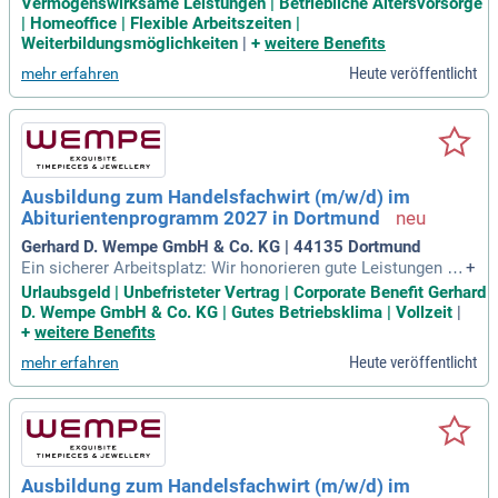
Vermögenswirksame Leistungen | Betriebliche Altersvorsorge
zahlungen; Zuschuss zu vermögenswirksamen Leistungen u
| Homeoffice | Flexible Arbeitszeiten |
nd der betrieblichen Altersvorsorge; Finanzielle Unterstützu
Weiterbildungsmöglichkeiten
|
+
weitere Benefits
ng bei der betrieblichen Krankenzusatzversicherung
Heute veröffentlicht
mehr erfahren
Ausbildung zum Handelsfachwirt (m/w/d) im
Abiturientenprogramm 2027 in Dortmund
Gerhard D. Wempe GmbH & Co. KG | 44135 Dortmund
Ein sicherer Arbeitsplatz: Wir honorieren gute Leistungen du
+
rch eine hohe Übernahmequote; Unbefristeter Arbeitsvertra
Urlaubsgeld | Unbefristeter Vertrag | Corporate Benefit Gerhard
g nach der Ausbildung; Mitarbeitervorteile bei Corporate Be
D. Wempe GmbH & Co. KG | Gutes Betriebsklima | Vollzeit
|
nefits; 30 Tage Urlaub; Übernahme Deutschlandticket zu 10
+
weitere Benefits
0%; Betriebliche Krankenversicherung
Heute veröffentlicht
mehr erfahren
Ausbildung zum Handelsfachwirt (m/w/d) im