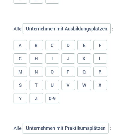
Unternehmen mit Ausbildungsplätzen
Alle
:
A
B
C
D
E
F
G
H
I
J
K
L
M
N
O
P
Q
R
S
T
U
V
W
X
Y
Z
0-9
Unternehmen mit Praktikumsplätzen
Alle
: