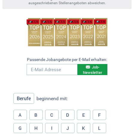
ausgeschriebenen Stellenangeboten abweichen.
Passende Jobangebote per E-Mail erhalten:
Job-
Newsletter
Berufe
beginnend mit:
A
B
C
D
E
F
G
H
I
J
K
L