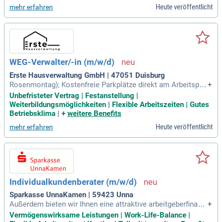
herung, Jobrad, Mitarbeiterkonditionen).
Heute veröffentlicht
mehr erfahren
WEG-Verwalter/-in (m/w/d)
Erste Hausverwaltung GmbH | 47051 Duisburg
Rosenmontag); Kostenfreie Parkplätze direkt am Arbeitsplat
+
z; Regelmäßige Teamevents und gemeinsame Aktivitäten s
Unbefristeter Vertrag | Festanstellung |
owie ein positives Arbeitsklima; Kostenlose Getränke (Kaff
Weiterbildungsmöglichkeiten | Flexible Arbeitszeiten | Gutes
ee, Tee, Wasser), Süßigkeiten & Eis frei; Betriebliche Kranke
Betriebsklima
|
+
weitere Benefits
nkasse mit einem Budget
Heute veröffentlicht
mehr erfahren
Individualkundenberater (m/w/d)
Sparkasse UnnaKamen | 59423 Unna
Außerdem bieten wir Ihnen eine attraktive arbeitgeberfinanzi
+
erte Altersvorsorge, sowie eine betriebliche Krankenversich
Vermögenswirksame Leistungen | Work-Life-Balance |