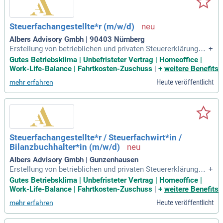
Steuerfachangestellte*r (m/w/d)
Albers Advisory Gmbh | 90403 Nürnberg
Erstellung von betrieblichen und privaten Steuererklärungen;
+
Selbstständige Bearbeitung von Finanzbuchhaltungen; Viels
Gutes Betriebsklima | Unbefristeter Vertrag | Homeoffice |
eitige Kommunikation mit Mandanten, Finanzämtern, Krank
Work-Life-Balance | Fahrtkosten-Zuschuss
|
+
weitere Benefits
enkassen, Versicherungen und Behörden.
Heute veröffentlicht
mehr erfahren
Steuerfachangestellte*r / Steuerfachwirt*in /
Bilanzbuchhalter*in (m/w/d)
Albers Advisory Gmbh | Gunzenhausen
Erstellung von betrieblichen und privaten Steuererklärungen;
+
Selbstständige Bearbeitung von Finanzbuchhaltungen; Viels
Gutes Betriebsklima | Unbefristeter Vertrag | Homeoffice |
eitige Kommunikation mit Mandanten, Finanzämtern, Krank
Work-Life-Balance | Fahrtkosten-Zuschuss
|
+
weitere Benefits
enkassen, Versicherungen und Behörden.
Heute veröffentlicht
mehr erfahren