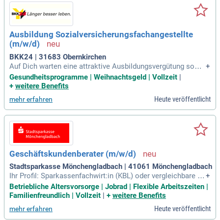
Ausbildung Sozialversicherungsfachangestellte
(m/w/d)
BKK24 | 31683 Obernkirchen
Auf Dich warten eine attraktive Ausbildungsvergütung sowie
+
Urlaubs- und Weihnachtsgeld, flexible 37,5-Stunden-Woche,
Gesundheitsprogramme | Weihnachtsgeld | Vollzeit
|
sehr gute Übernahmechancen und Weiterentwicklungsmögli
+
weitere Benefits
chkeiten (z.B. zum Krankenkassenfachwirt) nach Ausbildun
Heute veröffentlicht
mehr erfahren
gsende sowie eine voll umfassende
Geschäftskundenberater (m/w/d)
Stadtsparkasse Mönchengladbach | 41061 Mönchengladbach
Ihr Profil: Sparkassenfachwirt:in (KBL) oder vergleichbare A
+
usbildung; Nachhaltige Vertriebserfolge in allen Facetten de
Betriebliche Altersvorsorge | Jobrad | Flexible Arbeitszeiten |
r ganzheitlichen Beratung; Ausgeprägte digitale Kompetenz
Familienfreundlich | Vollzeit
|
+
weitere Benefits
und technische Affinität; Sehr gute kommunikative Fähigkeit
Heute veröffentlicht
mehr erfahren
en; Ruhiges und