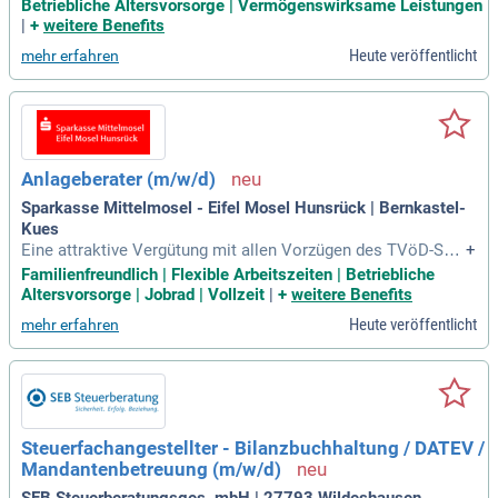
anzdienstleistungsbereich, insbesondere im Wertpapiergesc
Betriebliche Altersvorsorge | Vermögenswirksame Leistungen
häft; Hohes Maß an Eigenverantwortung und Engagement s
|
+
weitere Benefits
owie eine ziel- und lösungsorientierte
Heute veröffentlicht
mehr erfahren
Anlageberater (m/w/d)
Sparkasse Mittelmosel - Eifel Mosel Hunsrück | Bernkastel-
Kues
Eine attraktive Vergütung mit allen Vorzügen des TVöD-Spa
+
rkassen und eine gute betriebliche Altersvorsorge sowie we
Familienfreundlich | Flexible Arbeitszeiten | Betriebliche
itere Sozialleistungen (z.B. betriebliche Krankenzusatzversic
Altersvorsorge | Jobrad | Vollzeit
|
+
weitere Benefits
herung, Jobrad, Mitarbeiterkonditionen).
Heute veröffentlicht
mehr erfahren
Steuerfachangestellter - Bilanzbuchhaltung / DATEV /
Mandantenbetreuung (m/w/d)