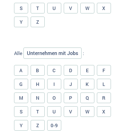
S
T
U
V
W
X
Y
Z
Unternehmen mit Jobs
Alle
:
A
B
C
D
E
F
G
H
I
J
K
L
M
N
O
P
Q
R
S
T
U
V
W
X
Y
Z
0-9