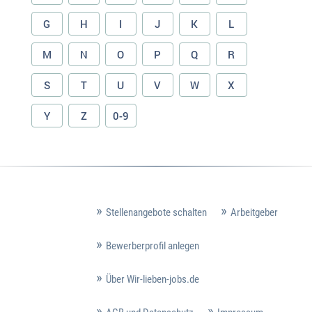
G
H
I
J
K
L
M
N
O
P
Q
R
S
T
U
V
W
X
Y
Z
0-9
Stellenangebote schalten
Arbeitgeber
Bewerberprofil anlegen
Über Wir-lieben-jobs.de