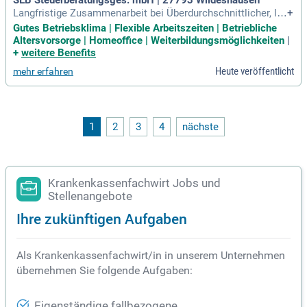
SEB Steuerberatungsges. mbH | 27793 Wildeshausen
Langfristige Zusammenarbeit bei Überdurchschnittlicher, lei
+
stungsorientierter wie fairer Vergütung und bis zu 30 Tage U
Gutes Betriebsklima | Flexible Arbeitszeiten | Betriebliche
rlaub im Jahr; Flexible Arbeitszeitgestaltung (25%, 50%, 75%,
Altersvorsorge | Homeoffice | Weiterbildungsmöglichkeiten
|
100%); Gesundheitsfürsorge und Pensionskasse (Betrieblich
+
weitere Benefits
e Altersvorsorge
Heute veröffentlicht
mehr erfahren
1
2
3
4
nächste
Krankenkassenfachwirt Jobs und
Stellenangebote
Ihre zukünftigen Aufgaben
Als Krankenkassenfachwirt/in in unserem Unternehmen
übernehmen Sie folgende Aufgaben:
Eigenständige fallbezogene