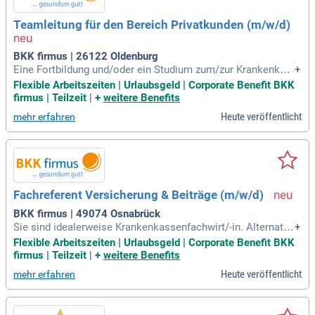
Teamleitung für den Bereich Privatkunden (m/w/d)
BKK firmus | 26122 Oldenburg
Eine Fortbildung und/oder ein Studium zum/zur Krankenkas
+
senfachwirt/in, Betriebswirt/in oder eine ähnliche berufsbez
Flexible Arbeitszeiten | Urlaubsgeld | Corporate Benefit BKK
ogene Fortbildung ist wünschenswert.
firmus | Teilzeit
|
+
weitere Benefits
Heute veröffentlicht
mehr erfahren
Fachreferent Versicherung & Beiträge (m/w/d)
BKK firmus | 49074 Osnabrück
Sie sind idealerweise Krankenkassenfachwirt/-in. Alternativ
+
bringen Sie ein abgeschlossenes Studium im Bereich des S
Flexible Arbeitszeiten | Urlaubsgeld | Corporate Benefit BKK
ozial- und Gesundheitswesens mit. Mehrjährige Berufserfah
firmus | Teilzeit
|
+
weitere Benefits
rung im Bereich der gesetzlichen Krankenversicherung ist w
Heute veröffentlicht
mehr erfahren
ünschenswert.