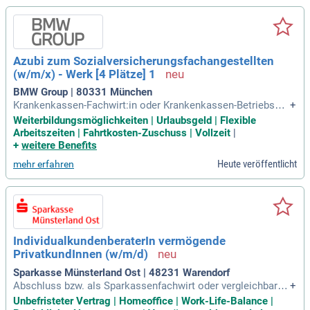
Azubi zum Sozialversicherungsfachangestellten
(w/m/x) - Werk [4 Plätze] 1
BMW Group | 80331 München
Krankenkassen-Fachwirt:in oder Krankenkassen-Betriebswir
+
t:in. Du möchtest noch mehr über den Ausbildungsberuf erf
Weiterbildungsmöglichkeiten | Urlaubsgeld | Flexible
ahren? Dann schau hier rein! Freude am Umgang mit Mensc
Arbeitszeiten | Fahrtkosten-Zuschuss | Vollzeit
|
hen. Interesse an EDV, Zahlen und Finanzen.
+
weitere Benefits
Heute veröffentlicht
mehr erfahren
IndividualkundenberaterIn vermögende
PrivatkundInnen (w/m/d)
Sparkasse Münsterland Ost | 48231 Warendorf
Abschluss bzw. als Sparkassenfachwirt oder vergleichbare
+
Weiterbildung); Fundierte Kenntnisse und Erfahrungen im Fin
Unbefristeter Vertrag | Homeoffice | Work-Life-Balance |