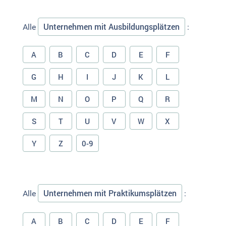
Unternehmen mit Ausbildungsplätzen
Alle
:
A
B
C
D
E
F
G
H
I
J
K
L
M
N
O
P
Q
R
S
T
U
V
W
X
Y
Z
0-9
Unternehmen mit Praktikumsplätzen
Alle
:
A
B
C
D
E
F