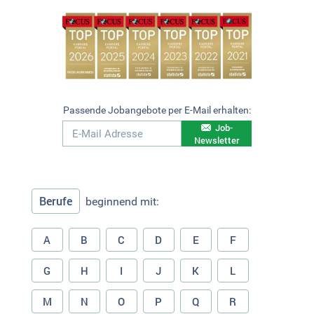
Passende Jobangebote per E-Mail erhalten:
Job-
Newsletter
Berufe
beginnend mit:
A
B
C
D
E
F
G
H
I
J
K
L
M
N
O
P
Q
R