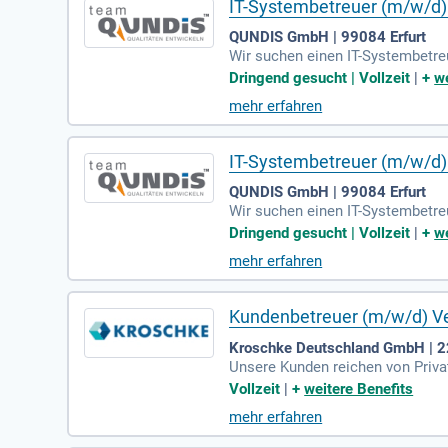
IT-Systembetreuer (m/w/d)
QUNDIS GmbH | 99084 Erfurt
Wir suchen einen IT-Systembetr
assen die Administration und W
Dringend gesucht | Vollzeit
|
+
we
rozesse und arbeiten an der Anal
mehr erfahren
formatik verfügen und fundierte
ogien ist von Vorteil. Wenn Sie s
s auf Ihre Bewerbung!
IT-Systembetreuer (m/w/d)
QUNDIS GmbH | 99084 Erfurt
Wir suchen einen IT-Systembetre
assen die Administration, Wart
Dringend gesucht | Vollzeit
|
+
we
erdem sind Sie verantwortlich fü
mehr erfahren
n Microsoft Dynamics CRM und E
Wirtschaftsinformatik ist Voraus
Kundenbetreuer (m/w/d) V
Kroschke Deutschland GmbH | 
Unsere Kunden reichen von Priv
verschiedenste Persönlichkeiten 
Vollzeit
|
+
weitere Benefits
mehr erfahren