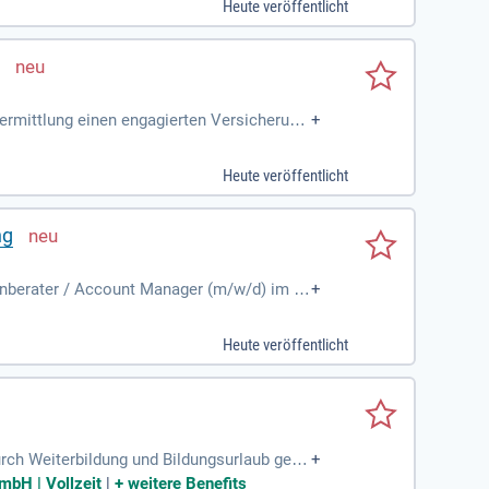
Heute veröffentlicht
g
rmittlung einen engagierten Versicherung
+
Heute veröffentlicht
ng
nberater / Account Manager (m/w/d) im In
+
ldienstleistern Deutschlands und expandie
eitsmarkt nachhaltig zu fördern. In dieser R
Heute veröffentlicht
erstützen Sie Risk Consultants und Kunden
ms zu werden und Ihre Karriere voranzutre
durch Weiterbildung und Bildungsurlaub gefö
+
bsklima und
mbH | Vollzeit
|
+
weitere Benefits