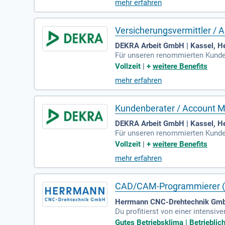
mehr erfahren
Versicherungsvermittler / 
DEKRA Arbeit GmbH | Kassel, H
Für unseren renommierten Kunde
svermittler / Account Manager (
Vollzeit
|
+
weitere Benefits
mehr erfahren
Kundenberater / Account Ma
DEKRA Arbeit GmbH | Kassel, H
Für unseren renommierten Kunde
nendienst mit Fokus auf IT-Kund
Vollzeit
|
+
weitere Benefits
rt stark in Europa. Unser Ziel is
mehr erfahren
olle betreuen Sie gewerbliche u
betreuer bei komplexen Versiche
iben!
CAD/CAM-Programmierer (
Herrmann CNC-Drehtechnik Gmb
Du profitierst von einer intensi
rdert; Moderne IT-Umgebung, inkl
Gutes Betriebsklima | Betriebli