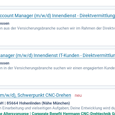
Account Manager (m/w/d) Innendienst - Direktvermittlun
essen
n aus der Versicherungsbranche suchen wir im Rahmen der Direktve
m/w/d) Innendienst am Standort Kassel.
nager (m/w/d) Innendienst IT-Kunden - Direktvermittlu
essen
n in der Versicherungsbranche suchen wir einen engagierten Kunde
en in Kassel. Die DEKRA Arbeit GmbH gehört zu den Top 10 Persona
t es, flexible Personallösungen zu entwickeln und den regionalen Arb
nd industrielle Kunden aus dem IT- und Hightech-Bereich. Zudem unt
rungsmandaten. Nutzen Sie die Chance, Teil eines dynamischen Tea
m/w/d), Schwerpunkt CNC-Drehen
H | 85664 Hohenlinden (Nähe München)
ven Einarbeitung und vielseitigen Aufgaben; Deine Entwicklung wird 
usive ESPRIT und Office 365, unterstützt dich; Ein familiäres Betrie
che Altersvorsorge | Corporate Benefit Herrmann CNC-Drehtechnik G