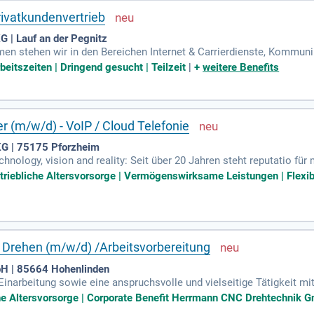
ivatkundenvertrieb
 | Lauf an der Pegnitz
n stehen wir in den Bereichen Internet & Carrierdienste, Kommun
le Herangehensweisen und individuelle Lösungen.
beitszeiten | Dringend gesucht | Teilzeit
|
+
weitere Benefits
 (m/w/d) - VoIP / Cloud Telefonie
KG | 75175 Pforzheim
chnology, vision and reality: Seit über 20 Jahren steht reputatio 
gische Beratung auf Augenhöhe.
triebliche Altersvorsorge | Vermögenswirksame Leistungen | Flexibl
Drehen (m/w/d) /Arbeitsvorbereitung
H | 85664 Hohenlinden
Einarbeitung sowie eine anspruchsvolle und vielseitige Tätigkeit m
e Software "ESPRIT" in einer modernen IT-Umgebung mit "Office 365"
che Altersvorsorge | Corporate Benefit Herrmann CNC Drehtechnik G