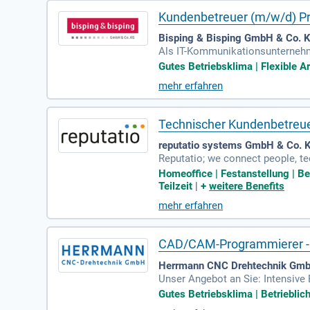
Kundenbetreuer (m/w/d) Pr
Bisping & Bisping GmbH & Co. KG
Als IT-Kommunikationsunternehme
er & Breitbandausbau für flexib
Gutes Betriebsklima | Flexible Ar
mehr erfahren
Technischer Kundenbetreuer
reputatio systems GmbH & Co. 
Reputatio; we connect people, te
gen, IT-Infrastruktur und strate
Homeoffice | Festanstellung | Be
Teilzeit
|
+
weitere Benefits
mehr erfahren
CAD/CAM-Programmierer - 
Herrmann CNC Drehtechnik Gmb
Unser Angebot an Sie: Intensive 
Weiterbildungen; Leistungsstark
Gutes Betriebsklima | Betriebli