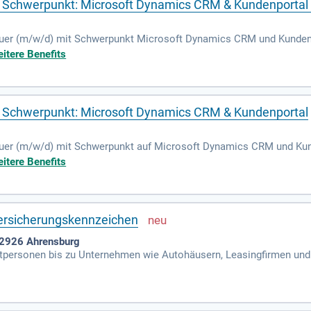
 Schwerpunkt: Microsoft Dynamics CRM & Kundenportal -
euer (m/w/d) mit Schwerpunkt Microsoft Dynamics CRM und Kundenpo
eiterentwicklung des CRM-Systems sowie die Betreuung des Kunden
itere Benefits
yse von Anwenderanfragen. Sie sollten über eine abgeschlossene Au
 Kenntnisse in Microsoft Dynamics CRM nachweisen. Erfahrung im 
trukturiert und serviceorientiert arbeiten und Freude an interdiszip
 Schwerpunkt: Microsoft Dynamics CRM & Kundenportal
uer (m/w/d) mit Schwerpunkt auf Microsoft Dynamics CRM und Kund
ung und Weiterentwicklung von Microsoft Dynamics CRM sowie die 
itere Benefits
r die Analyse von Anwenderanfragen und die Koordination von Suppor
rfahrungen in der Betreuung von CRM-Systemen mit. Eine abgeschl
setzung. Werden Sie Teil unseres Teams und gestalten Sie maßgebli
ersicherungskennzeichen
22926 Ahrensburg
atpersonen bis zu Unternehmen wie Autohäusern, Leasingfirmen und
ihren Platz, von Verkaufsmitarbeitenden bis zu hoch spezialisierten