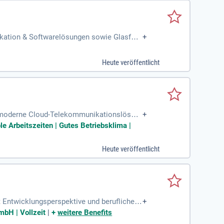
ikation & Softwarelösungen sowie Glasfas
+
Heute veröffentlicht
für moderne Cloud-Telekommunikationslösun
+
e Arbeitszeiten | Gutes Betriebsklima |
Heute veröffentlicht
it Entwicklungsperspektive und beruflichen
+
; Familiäres
mbH | Vollzeit
|
+
weitere Benefits