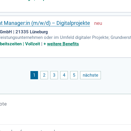
t Manager:in (m/w/d) – Digitalprojekte
e GmbH | 21335 Lüneburg
tleistungsunternehmen oder im Umfeld digitaler Projekte; Grundvers
nisse erforderlich); Technisches Verständnis: 'API', 'Frontend/Ba
beitszeiten | Vollzeit
|
+
weitere Benefits
1
2
3
4
5
nächste
ote