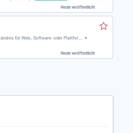
Heute veröffentlicht
tändnis für Web-, Software- oder Plattform
+
ckend' oder 'CMS
Heute veröffentlicht