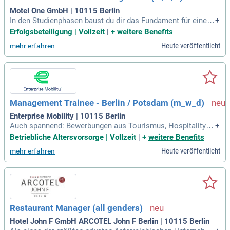
Motel One GmbH | 10115 Berlin
In den Studienphasen baust du dir das Fundament für eine K
+
arriere in der Hotellerie – typische Inhalte sind z. B. Grundla
Erfolgsbeteiligung | Vollzeit
|
+
weitere Benefits
gen der BWL, Rechnungswesen, Tourismusmarketing, Markt
Heute veröffentlicht
mehr erfahren
forschung, Personalmanagement oder auch IT & KI in der H
otellerie.
Management Trainee - Berlin / Potsdam (m_w_d)
Enterprise Mobility | 10115 Berlin
Auch spannend: Bewerbungen aus Tourismus, Hospitality o
+
der Sales sind willkommen, egal ob mit Studium oder abges
Betriebliche Altersvorsorge | Vollzeit
|
+
weitere Benefits
chlossener Ausbildung mit einschlägiger Berufserfahrung.
Heute veröffentlicht
mehr erfahren
Restaurant Manager (all genders)
Hotel John F GmbH ARCOTEL John F Berlin | 10115 Berlin