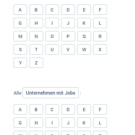
A
B
C
D
E
F
G
H
I
J
K
L
M
N
O
P
Q
R
S
T
U
V
W
X
Y
Z
Unternehmen mit Jobs
Alle
:
A
B
C
D
E
F
G
H
I
J
K
L