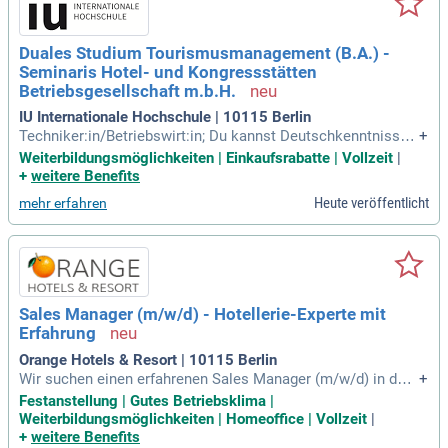
Duales Studium Tourismusmanagement (B.A.) -
Seminaris Hotel- und Kongressstätten
Betriebsgesellschaft m.b.H.
IU Internationale Hochschule | 10115 Berlin
Techniker:in/Betriebswirt:in; Du kannst Deutschkenntnisse
+
gemäß Sprachniveau B2 nachweisen und hast gute Englisch
Weiterbildungsmöglichkeiten | Einkaufsrabatte | Vollzeit
|
kenntnisse; Du passt zu uns, wenn Du in Potsdam oder in de
+
weitere Benefits
n westlichen Bezirken Berlins wohnst und großes Interesse
Heute veröffentlicht
mehr erfahren
an Tourismus, Hotellerie
Sales Manager (m/w/d) - Hotellerie-Experte mit
Erfahrung
Orange Hotels & Resort | 10115 Berlin
Wir suchen einen erfahrenen Sales Manager (m/w/d) in der
+
Hotellerie, der strategisch mit unseren Hoteldirektoren und
Festanstellung | Gutes Betriebsklima |
Operations Managern zusammenarbeitet. Ihre Hauptaufgab
Weiterbildungsmöglichkeiten | Homeoffice | Vollzeit
|
e ist der gezielte Verkauf von Hotelzimmern und die Mitgest
+
weitere Benefits