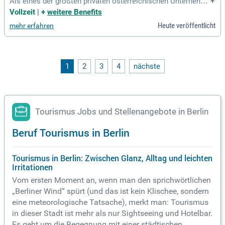
Als eines der größten privaten österreichischen Unternehm
+
en im Tourismusbereich positionieren wir uns klar in der Bu
Vollzeit
|
+
weitere Benefits
siness- und Stadthotellerie.
Heute veröffentlicht
mehr erfahren
1
2
3
4
nächste
Tourismus Jobs und Stellenangebote in Berlin
Beruf Tourismus in Berlin
Tourismus in Berlin: Zwischen Glanz, Alltag und leichten
Irritationen
Vom ersten Moment an, wenn man den sprichwörtlichen
„Berliner Wind“ spürt (und das ist kein Klischee, sondern
eine meteorologische Tatsache), merkt man: Tourismus
in dieser Stadt ist mehr als nur Sightseeing und Hotelbar.
Es geht um die Begegnung mit einer städtischen