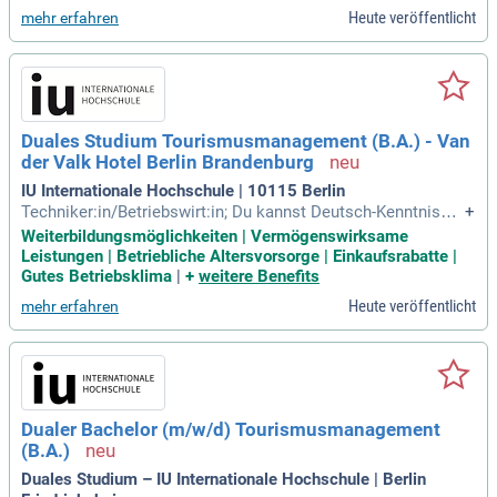
altung von Verkaufszielen sowie dem Revenueplan. Ideale K
Heute veröffentlicht
mehr erfahren
andidaten bringen Erfahrung im Vertrieb oder der Hotelleitu
ng mit und möchten sich auf das Sales-Geschäft konzentrie
ren. Zu Ihren Aufgaben gehören Neukundenakquise, Verkauf
sförderung und die Analyse der Markt- und Wettbewerbsland
schaft. Sie arbeiten eng mit unseren Franchisegebern zusa
mmen und unterstützen andere Hotels bei Verkaufsmaßnah
Duales Studium Tourismusmanagement (B.A.) - Van
men. Ein strukturiertes Arbeiten und Verkaufstalent sind Vo
der Valk Hotel Berlin Brandenburg
raussetzungen für diese spannende Position.
IU Internationale Hochschule | 10115 Berlin
Techniker:in/Betriebswirt:in; Du kannst Deutsch-Kenntnisse
+
gemäß Sprachniveau B2 nachweisen und hast gute Englisch
Weiterbildungsmöglichkeiten | Vermögenswirksame
kenntnisse; Du bringst Interesse an Tourismus, Hotellerie u
Leistungen | Betriebliche Altersvorsorge | Einkaufsrabatte |
nd Dienstleistung mit; Du überzeugst durch ein freundliches
Gutes Betriebsklima
|
+
weitere Benefits
und sicheres Auftreten
Heute veröffentlicht
mehr erfahren
Dualer Bachelor (m/w/d) Tourismusmanagement
(B.A.)
Duales Studium – IU Internationale Hochschule | Berlin