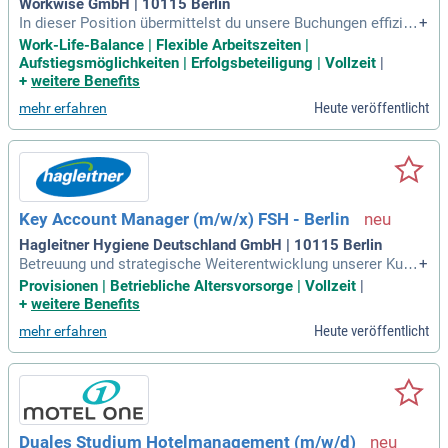
Workwise GmbH | 10115 Berlin
In dieser Position übermittelst du unsere Buchungen effizien
+
t an Reiseveranstalter und pflegst enge Beziehungen zu uns
Work-Life-Balance | Flexible Arbeitszeiten |
eren Partnern. Du kreierst wertvollen Content für unsere Rei
Aufstiegsmöglichkeiten | Erfolgsbeteiligung | Vollzeit
|
sen, einschließlich detaillierter Camp-Beschreibungen und a
+
weitere Benefits
nsprechender Bilder. Darüber hinaus pflegst du neu hinzugek
Heute veröffentlicht
mehr erfahren
ommene Feriencamp-Angebote in unserer Datenbank ein. D
u unterstützt unser erfahrenes Team bei der Betreuung unse
rer Partner durch Aktualisierung der Programme und Abrech
nungen. Idealerweise bringst du einen touristischen oder gei
steswissenschaftlichen Hintergrund mit und bist ein komm
unikatives Talent mit interkultureller Kompetenz. Deine stru
Key Account Manager (m/w/x) FSH - Berlin
kturierte und zielorientierte Arbeitsweise macht dich zu eine
m zuverlässigen Ansprechpartner, der Termine und Absprac
Hagleitner Hygiene Deutschland GmbH | 10115 Berlin
hen stets einhält.
Betreuung und strategische Weiterentwicklung unserer Kund
+
en aus den Bereichen Hotellerie, Gastronomie, Catering, Sys
Provisionen | Betriebliche Altersvorsorge | Vollzeit
|
temgastronomie und Freizeit-/Tourismusbetriebe; Kompete
+
weitere Benefits
nte Beratung rund um unsere professionellen Hygiene- und
Heute veröffentlicht
mehr erfahren
Desinfektionslösungen;
Duales Studium Hotelmanagement (m/w/d)