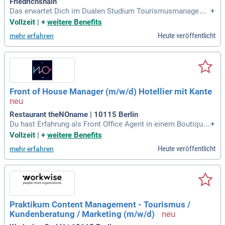
Friedrichshain
Das erwartet Dich im Dualen Studium Tourismusmanageme
+
nt: Im Dualen Studium Tourismusmanagement bereiten wir
Vollzeit
|
+
weitere Benefits
Dich darauf vor, verantwortungsvolle Aufgaben in der Reise-,
Heute veröffentlicht
mehr erfahren
Hotel- oder Eventbranche zu übernehmen: Du lernst die Akt
eure und Geschäftsmodelle
Front of House Manager (m/w/d) Hotellier mit Kante
Restaurant theNOname | 10115 Berlin
Du hast Erfahrung als Front Office Agent in einem Boutique-
+
oder Lifestylehotel in Berlin? Deine operative Stärke und dei
Vollzeit
|
+
weitere Benefits
n Zahlenverständnis zeichnen dich aus! Offenheit und Respe
Heute veröffentlicht
mehr erfahren
kt gegenüber vielfältigen Identitäten sind für dich selbstvers
tändlich. Du bringst ein gutes Verständnis für Gastronomie
und ein starkes Interesse an künstlerischen Standorten mit.
In deiner Rolle verantwortest du den reibungslosen Ablauf i
m Hotelbetrieb, einschließlich der Rezeptionsschichten. Mit
fließendem Deutsch und Englisch schaffst du individuelle G
Praktikum Content Management - Tourismus /
ästeerlebnisse durch persönliche Betreuung und eine herzlic
Kundenberatung / Marketing (m/w/d)
he Begrüßung sowie Verabschiedung.