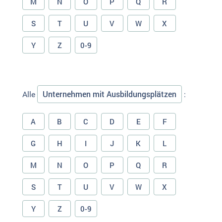
M
N
O
P
Q
R
S
T
U
V
W
X
Y
Z
0-9
Unternehmen mit Ausbildungsplätzen
Alle
:
A
B
C
D
E
F
G
H
I
J
K
L
M
N
O
P
Q
R
S
T
U
V
W
X
Y
Z
0-9