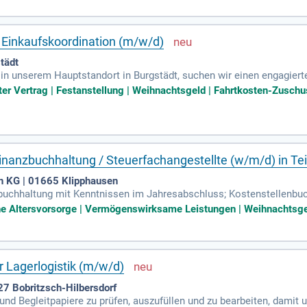
 bei Inventuren. Mit einer kaufmännischen oder logistischen Ausbi
r einen reibungslosen Versandablauf.
d Einkaufskoordination (m/w/d)
tädt
in unserem Hauptstandort in Burgstädt, suchen wir einen engagiert
.
ter Vertrag | Festanstellung | Weihnachtsgeld | Fahrtkosten-Zuschu
inanzbuchhaltung / Steuerfachangestellte (w/m/d) in Te
n KG | 01665 Klipphausen
zbuchhaltung mit Kenntnissen im Jahresabschluss; Kostenstellenbu
e; Erstellung von Ausgangsrechnungen, Umsatzsteuervoranmeldunge
che Altersvorsorge | Vermögenswirksame Leistungen | Weihnachtsgel
r Lagerlogistik (m/w/d)
7 Bobritzsch-Hilbersdorf
 und Begleitpapiere zu prüfen, auszufüllen und zu bearbeiten, damit 