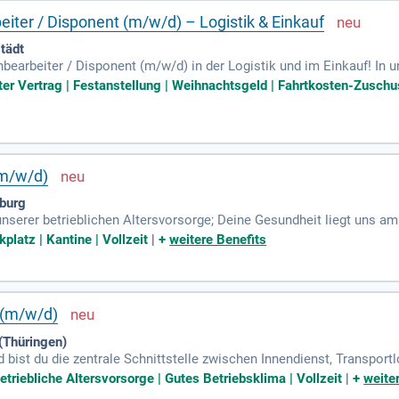
ter / Disponent (m/w/d) – Logistik & Einkauf
tädt
earbeiter / Disponent (m/w/d) in der Logistik und im Einkauf! In u
de Herausforderungen an 12 Standorten. Profitieren Sie von eine
ter Vertrag | Festanstellung | Weihnachtsgeld | Fahrtkosten-Zuschu
iesen, Natursteinen und Parkett. Unsere engagierten Mitarbeiter b
ge. Sie bringen Organisationstalent, Kundenorientierung und Teamge
elslandschaft und tragen zur Zufriedenheit unserer Kunden bei! Bew
(m/w/d)
burg
unserer betrieblichen Altersvorsorge; Deine Gesundheit liegt uns a
 Parkplatz oder nutze die gute Verkehrsanbindung; Ob in der Betrie
platz | Kantine | Vollzeit
|
+
weitere Benefits
 (m/w/d)
(Thüringen)
 bist du die zentrale Schnittstelle zwischen Innendienst, Transport
pünktlich und fehlerfrei bearbeitet werden. Zu deinen Aufgaben geh
triebliche Altersvorsorge | Gutes Betriebsklima | Vollzeit
|
+
weite
hältst stets die Bestände im Blick und ergreifst Maßnahmen bei E