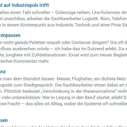
 auf Industriepuls trifft
alles einen Takt schneller – Güterzüge rattern, Lkw-Kolonnen str
 unsichtbar, arbeiten die Sachbearbeiter Logistik. Büro, Telefon, 
n in einem Knotenpunkt aus Industrie, Technik und einer Prise Sä
ttenpausen
nicht gerade Paletten stapelt oder Container dirigiert? Die oft
fluss ausbrechen würde – ich habe das im Dutzend erlebt. Da s
te, jongliere mit Zolldeklarationen. Excel wird zum treuen Begl
streicher Kommentar mehr.
anz
s man dem Standort lassen. Messe, Flughafen, ein dichtes Netz
istik zum Stadtgespräch. Die Sachbearbeiter sitzen dabei an d
ten. Plötzlich bedeutet „Verschiebung in der Warenannahme“ nich
iele unterschätzen: Wer in Leipzig in den Beruf startet, erlebt 
ose Fracht – das alles ist Alltag, wobei die Systeme oft schnel
ssen