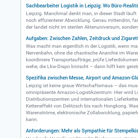
Sachbearbeiter Logistik in Leipzig: Wo Büro-Realität
Leipzig. Manchmal denkt man, in dieser Stadt läuft 
noch effizienterer Abwicklung. Genau mittendrin, fast
der landet nicht im sterilen Aktenuniversum, sonder
Aufgaben: Zwischen Zahlen, Zeitdruck und Zigare
Was macht man eigentlich in der Logistik, wenn man 
Nervenbahn, ohne die chaotische Anarchie im Waren
koordiniere Transportaufträge, prüfe Lieferdokumen
wehe, die Lkw-Dispo knirscht – dann hilft kein gei
Spezifika zwischen Messe, Airport und Amazon-Gl
Leipzig ist keine graue Wirtschaftsmaus – das mus
omnipräsente Amazon-Logistikzentrum: Hier wird Log
Distributionszentren und internationalen Lieferket
Ketteneffekt von Delitzsch bis nach Hongkong. Was v
Warenströme, elektronische Zollabwicklung, papierl
kann.
Anforderungen: Mehr als Sympathie für Stempelki