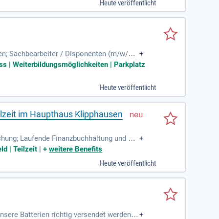
Heute veröffentlicht
ldung sowie 2-3 Jahren relevanter Erfahrun
en; Sachbearbeiter / Disponenten (m/w/d) f
+
ss | Weiterbildungsmöglichkeiten | Parkplatz
Heute veröffentlicht
ilzeit im Haupthaus Klipphausen
chung; Laufende Finanzbuchhaltung und Vo
+
n; Organisation des Zahlungsverkehrs
d | Teilzeit
|
+
weitere Benefits
Heute veröffentlicht
unsere Batterien richtig versendet werden k
+