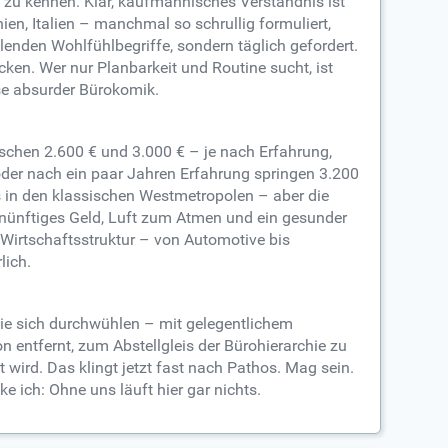
 zu kennen. Klar, kaufmännisches Verständnis ist
en, Italien – manchmal so schrullig formuliert,
llenden Wohlfühlbegriffe, sondern täglich gefordert.
cken. Wer nur Planbarkeit und Routine sucht, ist
se absurder Bürokomik.
ischen 2.600 € und 3.000 € – je nach Erfahrung,
 oder nach ein paar Jahren Erfahrung springen 3.200
ls in den klassischen Westmetropolen – aber die
rnünftiges Geld, Luft zum Atmen und ein gesunder
e Wirtschaftsstruktur – von Automotive bis
lich.
die sich durchwühlen – mit gelegentlichem
n entfernt, zum Abstellgleis der Bürohierarchie zu
 wird. Das klingt jetzt fast nach Pathos. Mag sein.
 ich: Ohne uns läuft hier gar nichts.