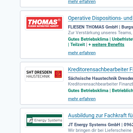
mehr erfahren
Rechnungsprüfung und unterstützt
g bist du die Schlüsselperson fü
Operative Dispositions- un
FLIESEN THOMAS GmbH | Burgs
Zur Verstärkung unseres Teams, 
ür Logistik- und Einkaufsplanung
Gutes Betriebsklima | Unbefriste
| Teilzeit
|
+
weitere Benefits
mehr erfahren
Kreditorensachbearbeiter F
Sächsische Haustechnik Dresde
Kreditorensachbearbeiter Finan
rbereitung der Jahresabschlüss
Gutes Betriebsklima | Betriebli
mehr erfahren
Ausbildung zur Fachkraft fü
JT Energy Systems GmbH | 0962
Wir bringen dir bei Lieferscheine