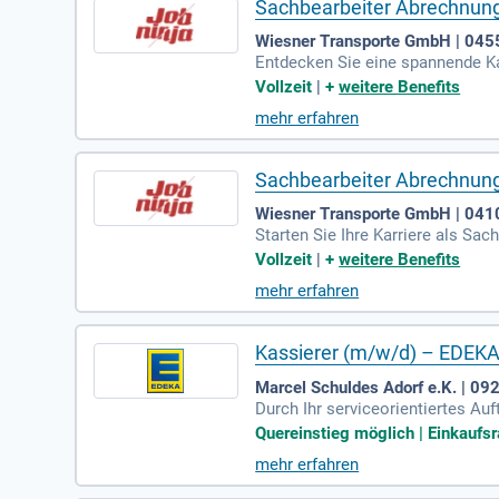
Sachbearbeiter Abrechnung
Wiesner Transporte GmbH | 045
Entdecken Sie eine spannende Kar
mfassende Einarbeitung. Arbeiten
Vollzeit
|
+
weitere Benefits
gfristige Perspektiven in einem 
mehr erfahren
g mit Zahlen umgehen können. Bew
Sachbearbeiter Abrechnung
Wiesner Transporte GmbH | 041
Starten Sie Ihre Karriere als Sa
fe und ein engagiertes Team. Ar
Vollzeit
|
+
weitere Benefits
mit langfristiger Perspektive. Pr
mehr erfahren
men, sofern Sie sorgfältig und za
Kassierer (m/w/d) – EDEKA
Marcel Schuldes Adorf e.K. | 09
Durch Ihr serviceorientiertes Au
rkassen und sorgen für eine kor
Quereinstieg möglich | Einkaufsr
mehr erfahren