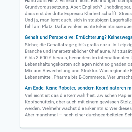
Hand aufs Herz: Es reicht nicht, Rechnungen stemp
Grundvoraussetzung. Aber: Englisch? Unabdingbar, d
dass erst der dritte Espresso Klarheit schafft. Stre
Und ja, man lernt auch, sich in staubigen Lagerhall
fehl am Platz. Dafür winken echte Erkenntnisse üb
Gehalt und Perspektive: Ernüchterung? Keinesweg
Sicher, die Gehaltsfrage gibt’s gratis dazu. In Lei
Branche und innerbetrieblicher Cheflaune. Mit zusät
€ bis 3.600 € heraus, besonders im internationalen 
Lebenshaltungskosten schlagen nicht so gnadenlos 
Mix aus Abwechslung und Struktur. Was regionale Bes
Lebensmittel, Pharma bis E-Commerce. Wer umschalt
Am Ende: Keine Roboter, sondern Koordinatoren mi
Vielleicht ist das die Kernwahrheit. Zwischen Papi
Kopfschütteln, aber auch mit einem gewissen Stolz. 
werden. Vielmehr wächst die Erkenntnis: Wer dieses 
Aber manchmal – nach einer durchgearbeiteten Schic