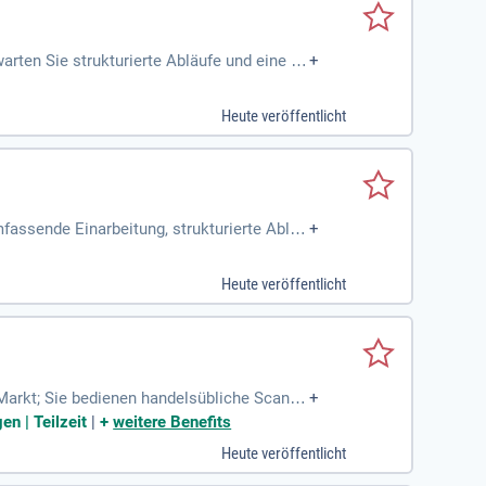
rten Sie strukturierte Abläufe und eine u
+
 schätzt. Unsere Position bietet Ihnen lan
nd herzlich willkommen, wenn sie sorgfälti
Heute veröffentlicht
starten Sie Ihre berufliche Reise bei uns!
mfassende Einarbeitung, strukturierte Abläu
+
ng in einem mittelständischen Unternehmen
t werden. Auch Quereinsteiger sind willkom
Heute veröffentlicht
alten Sie Ihre Zukunft mit uns!
 Markt; Sie bedienen handelsübliche Scanne
+
 und bearbeiten
n | Teilzeit
|
+
weitere Benefits
Heute veröffentlicht