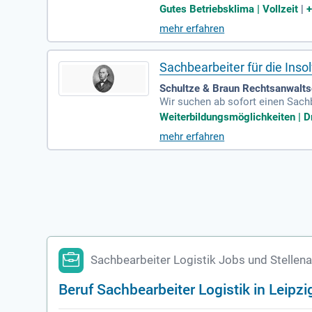
önnen. Wir zeigen dir, wie du si
Gutes Betriebsklima | Vollzeit
|
mehr erfahren
Sachbearbeiter für die Ins
Schultze & Braun Rechtsanwalts
Wir suchen ab sofort einen Sachb
zen Sie den Insolvenzverwalter b
Weiterbildungsmöglichkeiten | Dr
r die eigenständige Bearbeitung
mehr erfahren
Informationsaustausch zwischen d
Bereichen sowie idealerweise Be
hen Fragestellungen.
Sachbearbeiter Logistik Jobs und Stellena
Beruf Sachbearbeiter Logistik in Leipzi