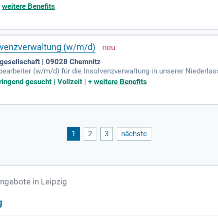
cher mit empfindlicher Ware umgehst.
+
weitere Benefits
olvenzverwaltung (w/m/d)
gesellschaft | 09028 Chemnitz
earbeiter (w/m/d) für die Insolvenzverwaltung in unserer Niederlass
ei der Abwicklung von Regelinsolvenzverfahren für Unternehmen und 
ingend gesucht | Vollzeit
|
+
weitere Benefits
 aller relevanten Vorgänge und die Fortführung sowie Sanierung vo
en Beteiligten und führen den Schriftverkehr. Erwünscht sind ein 
rufserfahrung in der Insolvenzverwaltung. Wir suchen motivierte Be
1
2
3
nächste
ngebote in Leipzig
g