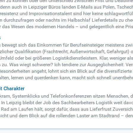
eln zu können oder den Unterschied zwischen Frist und Deadline
enn auch in Leipziger Büros landen E-Mails aus Polen, Tschechi
ssresistenz und Improvisationstalent sind hier keine schlagwortfü
en durchzufragen oder nachts im Halbschlaf Lieferdetails zu che
er das Wesen des modernen Handels – und gelegentlich eine Pri
s
pzig bewegt sich das Einkommen für Berufseinsteiger meistens zw
zlicher Qualifikation (Frachtrecht, Außenwirtschaft, Gefahrgut)
Umfeld oder bei größeren Logistikdienstleistern. Klar, weniger a
zu. Was wiegt schwerer? Ich tendiere zur Ausgeglichenheit: Ve
onderheiten angeht, lohnt sich ein Blick auf die diversifiziert
en, lernen und querdenken kann, macht sich schnell unentbehr
t Charakter
erkram, Systemklicks und Telefonkonferenzen sitzen Menschen, 
In Leipzig bleibt der Job des Sachbearbeiters Logistik weit davo
Rad am Laufen hält, sorgt dafür, dass aus Lieferfrust Zuversicht
ht und dem Blick auf die rollenden Laster am Stadtrand – denke