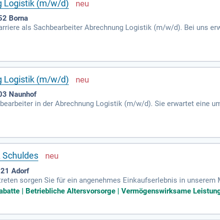
 Logistik (m/w/d)
52 Borna
riere als Sachbearbeiter Abrechnung Logistik (m/w/d). Bei uns erwa
 Sie in einem dynamischen Team, das Präzision und Verlässlichkeit
etablierten mittelständischen Unternehmen. Sogar Quereinsteiger si
erben Sie sich jetzt über unser einfaches Bewerbungsformular und 
 Logistik (m/w/d)
03 Naunhof
chbearbeiter in der Abrechnung Logistik (m/w/d). Sie erwartet eine u
beiten Sie an der Schnittstelle zwischen Disposition und Abrechnu
äzision, Verlässlichkeit und Organisation sind Werte, die hier geleb
hlenaffin sind. Bewerben Sie sich jetzt über unser Formular und gest
 Schuldes
221 Adorf
ftreten sorgen Sie für ein angenehmes Einkaufserlebnis in unserem
rekte Kassenabwicklung; Sie erfassen Leergutbons und Gutschriften
abatte | Betriebliche Altersvorsorge | Vermögenswirksame Leistunge