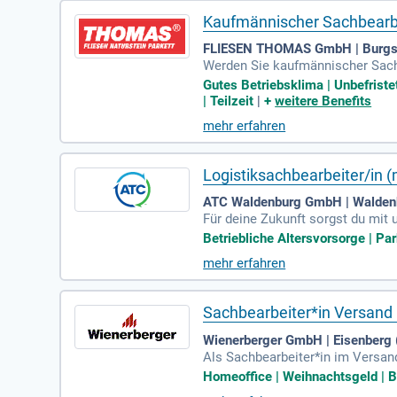
Kaufmännischer Sachbearbei
FLIESEN THOMAS GmbH | Burgs
Werden Sie kaufmännischer Sachb
nternehmen erwarten Sie spannen
Gutes Betriebsklima | Unbefriste
angreichen Produktpalette aus Fl
| Teilzeit
|
+
weitere Benefits
rvice für erstklassige Bodenbelä
mehr erfahren
bläufe in einer dynamischen Hand
Logistiksachbearbeiter/in 
ATC Waldenburg GmbH | Walden
Für deine Zukunft sorgst du mit 
bsarzt; Parke bequem auf deinem
Betriebliche Altersvorsorge | Park
mehr erfahren
Sachbearbeiter*in Versand
Wienerberger GmbH | Eisenberg 
Als Sachbearbeiter*in im Versand
istest, dass Kundenlieferungen 
Homeoffice | Weihnachtsgeld | Be
Management von Retouren. Du be