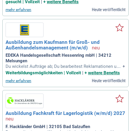
ser Position sind Sie das Bindeglied zwischen unseren Kund
gesucht | Vollzeit
|
+
weitere Benefits
en und der Industrie, erfassen und bearbeiten Aufträge und a
Heute veröffentlicht
mehr erfahren
rbeiten eng mit dem Außendienst zusammen. Ihre Aufgaben
umfassen die telefonische Beratung, Angebotserstellung un
d Nachverfolgung sowie das Reklamationsmanagement. Ei
ne erfolgreich abgeschlossene kaufmännische Ausbildung i
st erforderlich, idealerweise im Groß- und Außenhandel oder
als Bürokaufmann. Wir bieten ein attraktives Gehalt, ein unb
Ausbildung zum Kaufmann für Groß- und
efristetes Arbeitsverhältnis und eine umfassende Einarbeitu
Außenhandelsmanagement (m/w/d)
ng. Nutzen Sie die Chance, in einem modernen Arbeitsumfel
d mit flachen Hierarchien Ihre Ideen einzubringen!
EDEKA Handelsgesellschaft Hessenring mbH | 34212
Melsungen
Du wickelst Aufträge ab; Du bearbeitest Reklamationen und
+
Rechnungen; Du lernst sämtliche Tätigkeiten des Groß- und
Weiterbildungsmöglichkeiten | Vollzeit
|
+
weitere Benefits
Außenhandels kennen; Du erfährst alles rund um den Waren
Heute veröffentlicht
mehr erfahren
handel; von Beschaffung über Lagerung bis hin zur Verteilun
g an den Kunden; Du
Ausbildung Fachkraft für Lagerlogistik (w/m/d) 2027
F. Hackländer GmbH | 32105 Bad Salzuflen