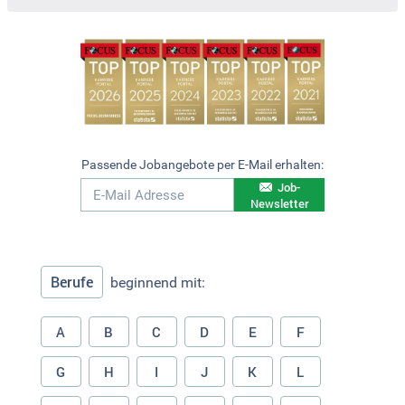
Passende Jobangebote per E-Mail erhalten:
Job-
Newsletter
Berufe
beginnend mit:
A
B
C
D
E
F
G
H
I
J
K
L