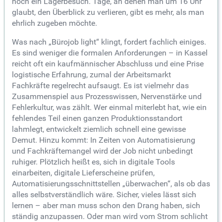
noch ein Lagerbesuch. Tage, an denen man um 16 Uhr
glaubt, den Überblick zu verlieren, gibt es mehr, als man
ehrlich zugeben möchte.
Was nach „Bürojob light“ klingt, fordert fachlich einiges.
Es sind weniger die formalen Anforderungen – in Kassel
reicht oft ein kaufmännischer Abschluss und eine Prise
logistische Erfahrung, zumal der Arbeitsmarkt
Fachkräfte regelrecht aufsaugt. Es ist vielmehr das
Zusammenspiel aus Prozesswissen, Nervenstärke und
Fehlerkultur, was zählt. Wer einmal miterlebt hat, wie ein
fehlendes Teil einen ganzen Produktionsstandort
lahmlegt, entwickelt ziemlich schnell eine gewisse
Demut. Hinzu kommt: In Zeiten von Automatisierung
und Fachkräftemangel wird der Job nicht unbedingt
ruhiger. Plötzlich heißt es, sich in digitale Tools
einarbeiten, digitale Lieferscheine prüfen,
Automatisierungsschnittstellen „überwachen“, als ob das
alles selbstverständlich wäre. Sicher, vieles lässt sich
lernen – aber man muss schon den Drang haben, sich
ständig anzupassen. Oder man wird vom Strom schlicht