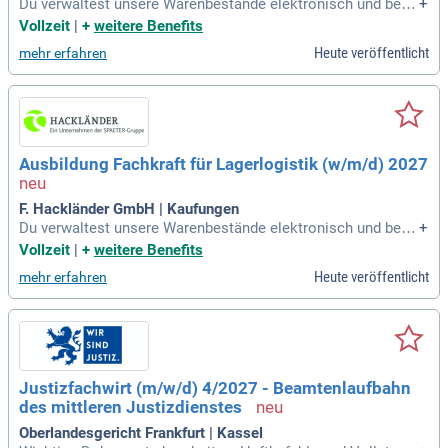
Du verwaltest unsere Warenbestände elektronisch und bear
+
beitest alle Warenbegleitpapiere. Du organisierst den Waren
Vollzeit
|
+
weitere Benefits
fluss vom Wareneingang über die Stahlbearbeitung bis zum
Heute veröffentlicht
mehr erfahren
Versand.
Ausbildung Fachkraft für Lagerlogistik (w/m/d) 2027
F. Hackländer GmbH | Kaufungen
Du verwaltest unsere Warenbestände elektronisch und bear
+
beitest alle Warenbegleitpapiere. Du organisierst den Waren
Vollzeit
|
+
weitere Benefits
fluss vom Wareneingang über die Stahlbearbeitung bis zum
Heute veröffentlicht
mehr erfahren
Versand.
Justizfachwirt (m/w/d) 4/2027 - Beamtenlaufbahn
des mittleren Justizdienstes
Oberlandesgericht Frankfurt | Kassel