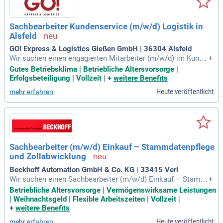
Sachbearbeiter Kundenservice (m/w/d) Logistik in
Alsfeld
GO! Express & Logistics Gießen GmbH | 36304 Alsfeld
Wir suchen einen engagierten Mitarbeiter (m/w/d) im Kunde
+
nservice. Werde Teil unseres dynamischen Teams in der Ex
Gutes Betriebsklima | Betriebliche Altersvorsorge |
press- und Logistikbranche. Bei uns profitierst Du von eine
Erfolgsbeteiligung | Vollzeit
|
+
weitere Benefits
m innovativen Arbeitsumfeld und hast die Chance, Deine Ka
Heute veröffentlicht
mehr erfahren
rriere zu starten. Selbstständiges Arbeiten in einem motivier
ten Team bietet Dir optimale Entwicklungsmöglichkeiten, ei
nschließlich Weiterbildung. Freue Dich auf ein wertschätzen
des, familiäres Miteinander mit flachen Hierarchien und ein
er Duz-Kultur. Zudem erwarten Dich attraktive Vorteile wie b
etriebliche Altersvorsorge, Firmenevents und 30 Tage Urlau
Sachbearbeiter (m/w/d) Einkauf – Stammdatenpflege
b – bewirb Dich jetzt und starte Deine Reise bei uns!
und Zollabwicklung
Beckhoff Automation GmbH & Co. KG | 33415 Verl
Wir suchen einen Sachbearbeiter (m/w/d) Einkauf – Stamm
+
daten & Zollabwicklung zur Verstärkung unseres Zentraleink
Betriebliche Altersvorsorge | Vermögenswirksame Leistungen
aufs. In dieser Schlüsselposition optimieren Sie unsere inte
| Weihnachtsgeld | Flexible Arbeitszeiten | Vollzeit
|
rnationale Lieferkette und steuern die Materialversorgung fü
+
weitere Benefits
r unsere deutschen Werke. Bewerben Sie sich, um die Zukun
Heute veröffentlicht
mehr erfahren