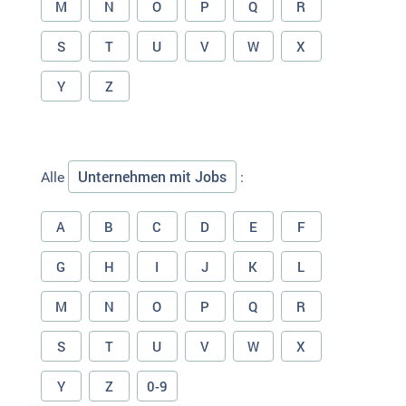
M
N
O
P
Q
R
S
T
U
V
W
X
Y
Z
Unternehmen mit Jobs
Alle
:
A
B
C
D
E
F
G
H
I
J
K
L
M
N
O
P
Q
R
S
T
U
V
W
X
Y
Z
0-9