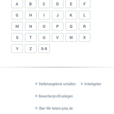
A
B
C
D
E
F
G
H
I
J
K
L
M
N
O
P
Q
R
S
T
U
V
W
X
Y
Z
0-9
Stellenangebote schalten
Arbeitgeber
Bewerberprofil anlegen
Über Wir-lieben-jobs.de