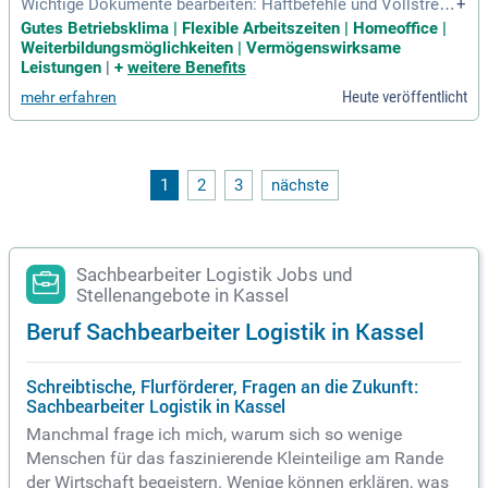
Wichtige Dokumente bearbeiten: Haftbefehle und Vollstreck
+
ungsbescheide anfertigen, Anträge aufnehmen oder Zeugen
Gutes Betriebsklima | Flexible Arbeitszeiten | Homeoffice |
vorladungen erstellen. Für Dokumente wie diese sind Justiz
Weiterbildungsmöglichkeiten | Vermögenswirksame
fachwirte; je nach Einsatzgebiet; zuständig.
Leistungen
|
+
weitere Benefits
Heute veröffentlicht
mehr erfahren
1
2
3
nächste
Sachbearbeiter Logistik Jobs und
Stellenangebote in Kassel
Beruf Sachbearbeiter Logistik in Kassel
Schreibtische, Flurförderer, Fragen an die Zukunft:
Sachbearbeiter Logistik in Kassel
Manchmal frage ich mich, warum sich so wenige
Menschen für das faszinierende Kleinteilige am Rande
der Wirtschaft begeistern. Wenige können erklären, was