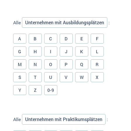
Unternehmen mit Ausbildungsplätzen
Alle
:
A
B
C
D
E
F
G
H
I
J
K
L
M
N
O
P
Q
R
S
T
U
V
W
X
Y
Z
0-9
Unternehmen mit Praktikumsplätzen
Alle
: