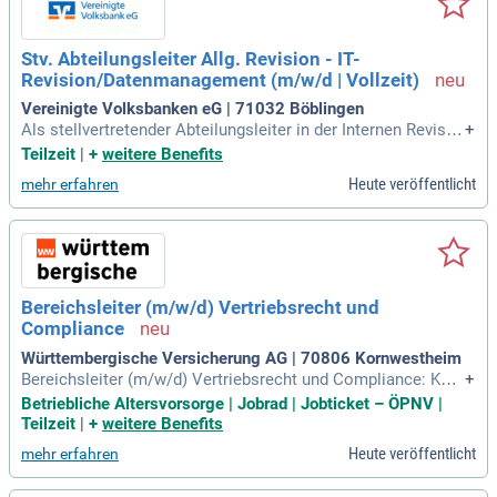
Stv. Abteilungsleiter Allg. Revision - IT-
Revision/Datenmanagement (m/w/d | Vollzeit)
Vereinigte Volksbanken eG | 71032 Böblingen
Als stellvertretender Abteilungsleiter in der Internen Revisio
+
n spielen Sie eine entscheidende Rolle bei der Umsetzung in
Teilzeit
|
+
weitere Benefits
novativer IT-Prüfungsansätze. Ihre Aufgaben umfassen die e
Heute veröffentlicht
mehr erfahren
igenverantwortliche Durchführung von IT- und prozessorienti
erten Prüfungen sowie die Berichterstattung und Nachverfol
gung von Maßnahmen. Zudem vertreten Sie den Leiter der In
ternen Revision und unterstützen bei strategischen Planung
sprozessen. Ihre Expertise in risikoorientierten Prüfungsans
ätzen ist essenziell für die Weiterentwicklung der Abteilung.
Bereichsleiter (m/w/d) Vertriebsrecht und
Darüber hinaus beraten Sie Verantwortliche zur Optimierung
Compliance
von Geschäftsprozessen und bewerten die Sicherheit von IT-
Systemen. Diese Position bietet die Chance, aktiv zur Effizie
Württembergische Versicherung AG | 70806 Kornwestheim
nz und Wirtschaftlichkeit des Unternehmens beizutragen.
Bereichsleiter (m/w/d) Vertriebsrecht und Compliance: Ken
+
nziffer: 35127; Standort: Kornwestheim: Aufgaben Sie suche
Betriebliche Altersvorsorge | Jobrad | Jobticket – ÖPNV |
n eine verantwortungsvolle Position in einem innovativen Fi
Teilzeit
|
+
weitere Benefits
nanzdienstleistungsunternehmen?
Heute veröffentlicht
mehr erfahren