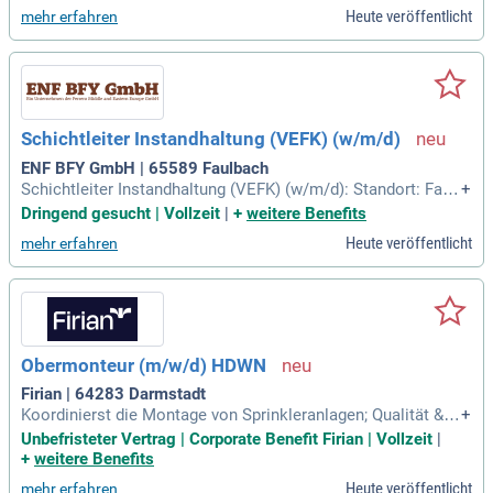
tleistungsunternehmen?
Heute veröffentlicht
mehr erfahren
Schichtleiter Instandhaltung (VEFK) (w/m/d)
ENF BFY GmbH | 65589 Faulbach
Schichtleiter Instandhaltung (VEFK) (w/m/d): Standort: Faul
+
bach; Startdatum: Ab sofort.
Dringend gesucht | Vollzeit
|
+
weitere Benefits
Heute veröffentlicht
mehr erfahren
Obermonteur (m/w/d) HDWN
Firian | 64283 Darmstadt
Koordinierst die Montage von Sprinkleranlagen; Qualität & S
+
icherheit: Du stellst die Einhaltung gesetzlicher Vorgaben, t
Unbefristeter Vertrag | Corporate Benefit Firian | Vollzeit
|
echnischer Richtlinien und relevanter Sicherheitsstandards
+
weitere Benefits
sicher; Dokumentation & Reporting: Du erstellst Projektdok
Heute veröffentlicht
mehr erfahren