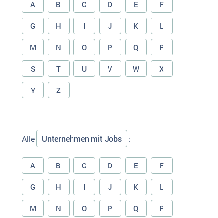
A
B
C
D
E
F
G
H
I
J
K
L
M
N
O
P
Q
R
S
T
U
V
W
X
Y
Z
Unternehmen mit Jobs
Alle
:
A
B
C
D
E
F
G
H
I
J
K
L
M
N
O
P
Q
R