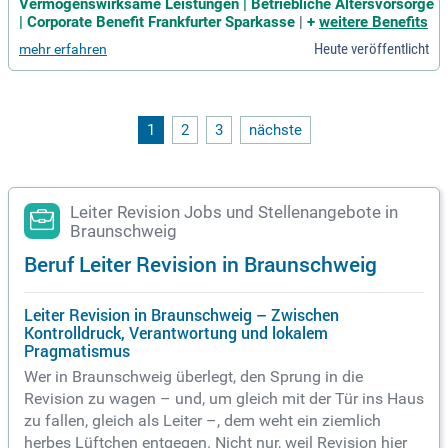
owie externe Prüfer; Sie unterstützen die Einhaltung weiterer
Vermögenswirksame Leistungen | Betriebliche Altersvorsorge
regulatorischer Anforderungen im Wertpapiergeschäft, bear
| Corporate Benefit Frankfurter Sparkasse
|
+
weitere Benefits
beiten Compliance-relevante
Heute veröffentlicht
mehr erfahren
1
2
3
nächste
Leiter Revision Jobs und Stellenangebote in
Braunschweig
Beruf Leiter Revision in Braunschweig
Leiter Revision in Braunschweig – Zwischen
Kontrolldruck, Verantwortung und lokalem
Pragmatismus
Wer in Braunschweig überlegt, den Sprung in die
Revision zu wagen – und, um gleich mit der Tür ins Haus
zu fallen, gleich als Leiter –, dem weht ein ziemlich
herbes Lüftchen entgegen. Nicht nur, weil Revision hier