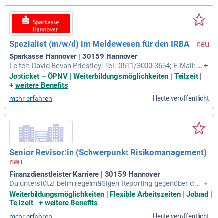
Spezialist (m/w/d) im Meldewesen für den IRBA
Sparkasse Hannover | 30159 Hannover
Leiter: David Bevan Priestley; Tel. 0511/3000-3654; E-Mail: D
+
avidbevan.priestley@sparkasse-hannover.de. Teamkoordina
Jobticket – ÖPNV | Weiterbildungsmöglichkeiten | Teilzeit
|
tor: Frerich Buchholz; Tel. 0511/3000-2712; E-Mail: Frerich.b
+
weitere Benefits
uchholz@sparkasse-hannover.de.
Heute veröffentlicht
mehr erfahren
Senior Revisor:in (Schwerpunkt Risikomanagement)
Finanzdienstleister Karriere | 30159 Hannover
Du unterstützt beim regelmäßigen Reporting gegenüber dem
+
Vorstand und führst bei Bedarf ad-hoc-Informationen an den
Weiterbildungsmöglichkeiten | Flexible Arbeitszeiten | Jobrad |
Leiter der Internen Revision durch.
Teilzeit
|
+
weitere Benefits
Heute veröffentlicht
mehr erfahren