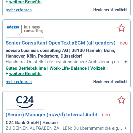
r SAP S/4HANA Public Cloud – von der Dokumentenerstellu
+
weitere Benefits
ng bis zur revisionssicheren Verarbeitung.
Heute veröffentlicht
mehr erfahren
Senior Consultant OpenText xECM (all genders)
adesso business consulting AG | 38100 Hameln, Bonn,
Hannover, Köln, Paderborn, Düsseldorf
Hands on: Du stellst die revisionssichere Archivierung und
+
die Compliance-konforme Dokumentenablage sicher, damit
Gutes Betriebsklima | Work-Life-Balance | Vollzeit
|
unsere Kunden jederzeit auf der sicheren Seite sind.
+
weitere Benefits
Heute veröffentlicht
mehr erfahren
(Senior) Manager (m/w/d) Internal Audit
C24 Bank GmbH | Hessen
ZU DEINEN AUFGABEN ZÄHLEN: Du übernimmst die eigen
+