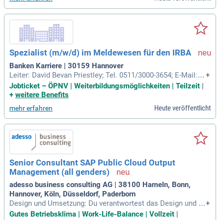
Spezialist (m/w/d) im Meldewesen für den IRBA
Banken Karriere | 30159 Hannover
Leiter: David Bevan Priestley; Tel. 0511/3000-3654; E-Mail: D
+
avidbevan.priestley@sparkasse-hannover.de. Teamkoordina
Jobticket – ÖPNV | Weiterbildungsmöglichkeiten | Teilzeit
|
tor: Frerich Buchholz; Tel. 0511/3000-2712; E-Mail: Frerich.b
+
weitere Benefits
uchholz@sparkasse-hannover.de.
Heute veröffentlicht
mehr erfahren
Senior Consultant SAP Public Cloud Output
Management (all genders)
adesso business consulting AG | 38100 Hameln, Bonn,
Hannover, Köln, Düsseldorf, Paderborn
Design und Umsetzung: Du verantwortest das Design und di
+
e Implementierung von Output-Management-Lösungen in de
Gutes Betriebsklima | Work-Life-Balance | Vollzeit
|