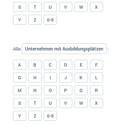
S
T
U
V
W
X
Y
Z
0-9
Unternehmen mit Ausbildungsplätzen
Alle
:
A
B
C
D
E
F
G
H
I
J
K
L
M
N
O
P
Q
R
S
T
U
V
W
X
Y
Z
0-9