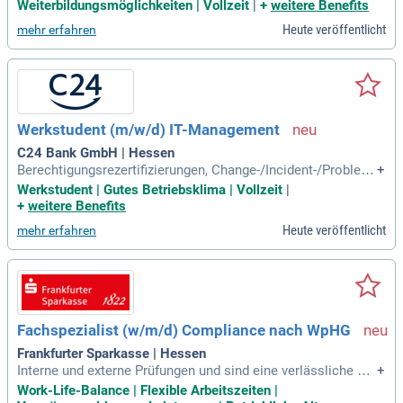
verantwortliche Vorbereitung, Steuerung und Durchführung v
Weiterbildungsmöglichkeiten | Vollzeit
|
+
weitere Benefits
on Prüfungshandlungen in allen Bereichen der Bank, einschli
Heute veröffentlicht
mehr erfahren
eßlich der umfassenden Dokumentation und der Erstellung
aussagekräftiger Revisionsberichte
Werkstudent (m/w/d) IT-Management
C24 Bank GmbH | Hessen
Berechtigungsrezertifizierungen, Change-/Incident-/Problem-
+
Management); Du unterstützt Prüfungen durch die Interne Re
Werkstudent | Gutes Betriebsklima | Vollzeit
|
vision und Abschlussprüfer; Du verfolgst Maßnahmen aus in
+
weitere Benefits
ternen und externen Prüfungen; Du erstellst Auswertungen u
Heute veröffentlicht
mehr erfahren
nd Berichte, aus denen
Fachspezialist (w/m/d) Compliance nach WpHG
Frankfurter Sparkasse | Hessen
Interne und externe Prüfungen und sind eine verlässliche An
+
sprechperson für die interne Revision, Aufsichtsbehörden s
Work-Life-Balance | Flexible Arbeitszeiten |