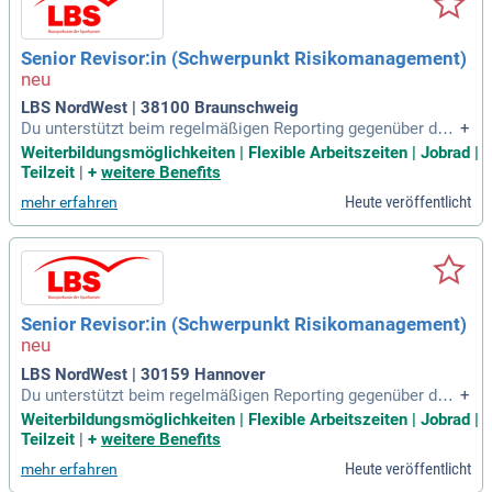
Senior Revisor:in (Schwerpunkt Risikomanagement)
LBS NordWest | 38100 Braunschweig
Du unterstützt beim regelmäßigen Reporting gegenüber dem
+
Vorstand und führst bei Bedarf ad-hoc-Informationen an den
Weiterbildungsmöglichkeiten | Flexible Arbeitszeiten | Jobrad |
Leiter der Internen Revision durch.
Teilzeit
|
+
weitere Benefits
Heute veröffentlicht
mehr erfahren
Senior Revisor:in (Schwerpunkt Risikomanagement)
LBS NordWest | 30159 Hannover
Du unterstützt beim regelmäßigen Reporting gegenüber dem
+
Vorstand und führst bei Bedarf ad-hoc-Informationen an den
Weiterbildungsmöglichkeiten | Flexible Arbeitszeiten | Jobrad |
Leiter der Internen Revision durch.
Teilzeit
|
+
weitere Benefits
Heute veröffentlicht
mehr erfahren