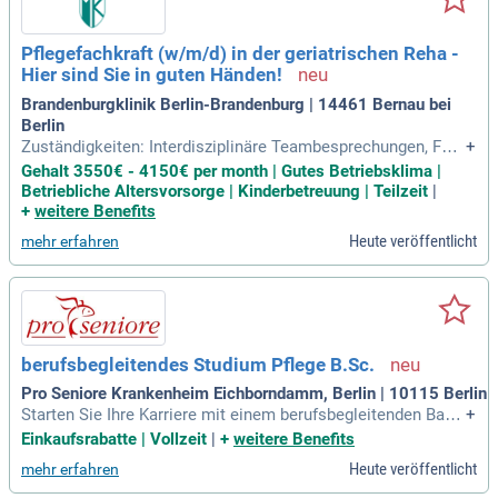
Pflegefachkraft (w/m/d) in der geriatrischen Reha -
Hier sind Sie in guten Händen!
Brandenburgklinik Berlin-Brandenburg | 14461 Bernau bei
Berlin
Zuständigkeiten: Interdisziplinäre Teambesprechungen, Fall
+
besprechungen und gemeinsame Visiten durchführen; Leben
Gehalt 3550€ - 4150€ per month | Gutes Betriebsklima |
von Senior:innen nachhaltig verbessern, Angehörige mitneh
Betriebliche Altersvorsorge | Kinderbetreuung | Teilzeit
|
men; Patient:innen unter hohen Qualitätsstandards versorge
+
weitere Benefits
n – mit Unterstützung u.a. durch Pflegehelfer
Heute veröffentlicht
mehr erfahren
berufsbegleitendes Studium Pflege B.Sc.
Pro Seniore Krankenheim Eichborndamm, Berlin | 10115 Berlin
Starten Sie Ihre Karriere mit einem berufsbegleitenden Bach
+
elor-Studium (B. Sc. Pflege) an der DHGS und erweitern Sie I
Einkaufsrabatte | Vollzeit
|
+
weitere Benefits
hre Qualifikationen in der Altenpflege oder Gesundheits- und
Heute veröffentlicht
mehr erfahren
Krankenpflege. Voraussetzung ist eine abgeschlossene Aus
bildung sowie kommunikative Deutschkenntnisse auf mind