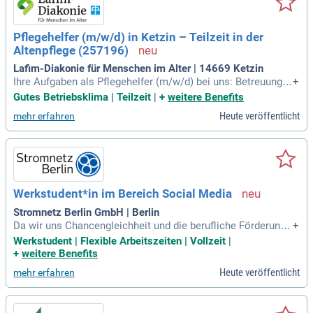
Pflegehelfer (m/w/d) in Ketzin – Teilzeit in der
Altenpflege (257196)
Lafim-Diakonie für Menschen im Alter | 14669 Ketzin
Ihre Aufgaben als Pflegehelfer (m/w/d) bei uns: Betreuung u
+
nd Unterstützung unserer Bewohner:innen im Alltag sowie F
Gutes Betriebsklima | Teilzeit
|
+
weitere Benefits
örderung der Selbstständigkeit; Durchführung der Grundpfle
Heute veröffentlicht
mehr erfahren
ge und einfacher pflegerischer Tätigkeiten nach Anleitung d
er Pflegefachkräfte
Werkstudent*in im Bereich Social Media
Stromnetz Berlin GmbH | Berlin
Da wir uns Chancengleichheit und die berufliche Förderung
+
von Frauen zum Ziel gesetzt haben, sind wir an Bewerbunge
Werkstudent | Flexible Arbeitszeiten | Vollzeit
|
n von Frauen besonders interessiert. Menschen mit Behinde
+
weitere Benefits
rung werden bei gleicher fachlicher Eignung besonders berü
Heute veröffentlicht
mehr erfahren
cksichtigt.