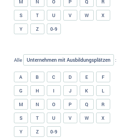
M
N
O
P
Q
R
S
T
U
V
W
X
Y
Z
0-9
Unternehmen mit Ausbildungsplätzen
Alle
:
A
B
C
D
E
F
G
H
I
J
K
L
M
N
O
P
Q
R
S
T
U
V
W
X
Y
Z
0-9