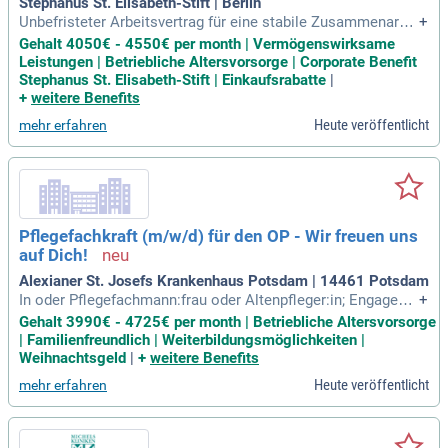
Stephanus St. Elisabeth-Stift | Berlin
Unbefristeter Arbeitsvertrag für eine stabile Zusammenarbei
+
t; Moderne Arbeitsumgebung: Zeitgemäße Ausstattung & an
Gehalt 4050€ - 4550€ per month | Vermögenswirksame
genehmes Arbeitsklima; Nachhaltigkeit: Regionale & umwel
Leistungen | Betriebliche Altersvorsorge | Corporate Benefit
tfreundliche Aktivitäten sowie nachhaltige Produkte; Unterst
Stephanus St. Elisabeth-Stift | Einkaufsrabatte
|
ützung bei Umzug & Familie: Hilfe
+
weitere Benefits
Heute veröffentlicht
mehr erfahren
Pflegefachkraft (m/w/d) für den OP - Wir freuen uns
auf Dich!
Alexianer St. Josefs Krankenhaus Potsdam | 14461 Potsdam
In oder Pflegefachmann:frau oder Altenpfleger:in; Engageme
+
nt bei der Optimierung von Arbeitsabläufen; Freude im Umga
Gehalt 3990€ - 4725€ per month | Betriebliche Altersvorsorge
ng mit unseren Patient:innen; Lernbereitschaft sowie Organi
| Familienfreundlich | Weiterbildungsmöglichkeiten |
sationsvermögen; OP-​Erfahrung wünschenswert; Verantwort
Weihnachtsgeld
|
+
weitere Benefits
ungsbewusstsein und
Heute veröffentlicht
mehr erfahren