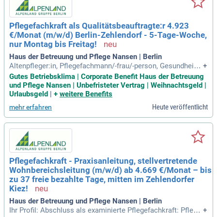
Pflegefachkraft als Qualitätsbeauftragte:r 4.923
€/Monat (m/w/d) Berlin-Zehlendorf - 5-Tage-Woche,
nur Montag bis Freitag!
Haus der Betreuung und Pflege Nansen | Berlin
Altenpfleger:in, Pflegefachmann/-frau/-person, Gesundheits-
+
und Krankenpfleger:in, Krankenschwester/Krankenpfleger; G
Gutes Betriebsklima | Corporate Benefit Haus der Betreuung
ute Deutschkenntnisse; Interesse oder Erfahrung im Qualitä
und Pflege Nansen | Unbefristeter Vertrag | Weihnachtsgeld |
tsmanagement; Mehrjährige Erfahrung in der stationären Pfl
Urlaubsgeld
|
+
weitere Benefits
ege; Sicherer Umgang
Heute veröffentlicht
mehr erfahren
Pflegefachkraft - Praxisanleitung, stellvertretende
Wohnbereichsleitung (m/w/d) ab 4.669 €/Monat – bis
zu 37 freie bezahlte Tage, mitten im Zehlendorfer
Kiez!
Haus der Betreuung und Pflege Nansen | Berlin
Ihr Profil: Abschluss als examinierte Pflegefachkraft: Pflege
+