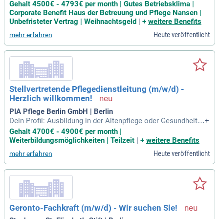
fachmann/ Pflegefachfrau/ Pflegefachperson, Gesundheits-
Gehalt 4500€ - 4793€ per month | Gutes Betriebsklima |
und Krankenpfleger:in oder Altenpfleger:in, idealerweise Erf
Corporate Benefit Haus der Betreuung und Pflege Nansen |
ahrung in der Altenpflege; Fundierte Kenntnisse der Maßnah
Unbefristeter Vertrag | Weihnachtsgeld
|
+
weitere Benefits
menplanung und
Heute veröffentlicht
mehr erfahren
Stellvertretende Pflegedienstleitung (m/w/d) -
Herzlich willkommen!
PIA Pflege Berlin GmbH | Berlin
Dein Profil: Ausbildung in der Altenpflege oder Gesundheits-
+
und Krankenpflege oder abgeschlossenes Studium im Berei
Gehalt 4700€ - 4900€ per month |
ch Pflege oder praxiserprobte Kenntnisse als Pflegedienstle
Weiterbildungsmöglichkeiten | Teilzeit
|
+
weitere Benefits
itung; Einsatzbereitschaft, Durchsetzungs- und Organisation
Heute veröffentlicht
mehr erfahren
svermögen; Gute EDV-Anwendungskenntnisse
Geronto-Fachkraft (m/w/d) - Wir suchen Sie!