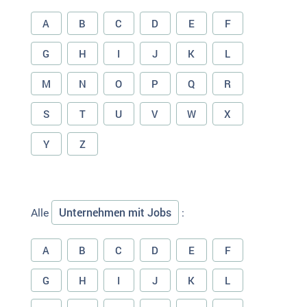
A
B
C
D
E
F
G
H
I
J
K
L
M
N
O
P
Q
R
S
T
U
V
W
X
Y
Z
Unternehmen mit Jobs
Alle
:
A
B
C
D
E
F
G
H
I
J
K
L