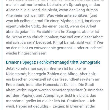
mal ein aufmunterndes Lächeln, ein Spruch gegen das
Alleinsein, die Hand, die bleibt, wenn der Gang durchs
Altenheim schwer fällt.
Was viele unterschätzen (und
was ich selbst einmal für einen Mythos hielt), ist dieser
eigentümliche Stolz, der einen packt, wenn die Arbeit
abends getan ist. Es steht nicht im Zeugnis, aber er ist
da. Wenn man ehrlich inhaliert, wie viel von dieser Arbeit
einfach „da sein“ bedeutet. Klingt banal, nicht wahr? Wer
so denkt, hat es entweder nie gemacht – oder zu schnell
wieder hingeschmissen.
Bremens Spagat: Fachkräftemangel trifft Demografie
Jetzt könnte man sagen: Bremen ist halt keine
Kleinststadt, hier regeln Zahlen den Alltag. Aber halt –
ein bisschen provinziell ist das Gesundheitssystem am
Ende doch, trotz aller Hansestadt-Kulisse. Die Stadt
altert, Wohnungen werden seniorengerechter (zumindest
auf dem Papier), und Altenpflege rückt ins Licht, das
manchmal greller ist als ihr lieb ist. Statistiken – ich
weiß, Papier ist geduldig – zeigen: In Bremen ist der