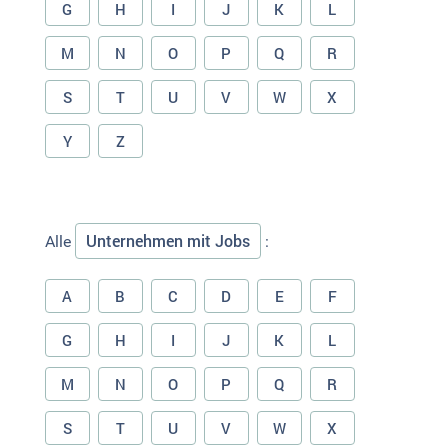
G
H
I
J
K
L
M
N
O
P
Q
R
S
T
U
V
W
X
Y
Z
Unternehmen mit Jobs
Alle
:
A
B
C
D
E
F
G
H
I
J
K
L
M
N
O
P
Q
R
S
T
U
V
W
X