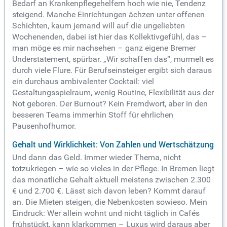
Bedarf an Krankenpflegehelfern hoch wie nie, Tendenz
steigend. Manche Einrichtungen ächzen unter offenen
Schichten, kaum jemand will auf die ungeliebten
Wochenenden, dabei ist hier das Kollektivgefühl, das –
man möge es mir nachsehen – ganz eigene Bremer
Understatement, spürbar. „Wir schaffen das“, murmelt es
durch viele Flure.
Für Berufseinsteiger ergibt sich daraus
ein durchaus ambivalenter Cocktail: viel
Gestaltungsspielraum, wenig Routine, Flexibilität aus der
Not geboren. Der Burnout? Kein Fremdwort, aber in den
besseren Teams immerhin Stoff für ehrlichen
Pausenhofhumor.
Gehalt und Wirklichkeit: Von Zahlen und Wertschätzung
Und dann das Geld. Immer wieder Thema, nicht
totzukriegen – wie so vieles in der Pflege. In Bremen liegt
das monatliche Gehalt aktuell meistens zwischen 2.300
€ und 2.700 €. Lässt sich davon leben? Kommt darauf
an. Die Mieten steigen, die Nebenkosten sowieso. Mein
Eindruck: Wer allein wohnt und nicht täglich in Cafés
frühstückt, kann klarkommen – Luxus wird daraus aber