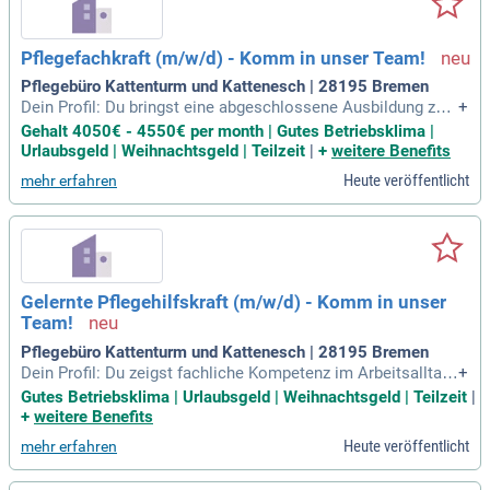
Pflegefachkraft (m/w/d) - Komm in unser Team!
Pflegebüro Kattenturm und Kattenesch | 28195 Bremen
Dein Profil: Du bringst eine abgeschlossene Ausbildung zu
+
m/zur Gesundheits- und Krankenpfleger:in, Altenpflegefachk
Gehalt 4050€ - 4550€ per month | Gutes Betriebsklima |
raft oder Gesundheits- und Kinderkrankenpfleger:in oder ein
Urlaubsgeld | Weihnachtsgeld | Teilzeit
|
+
weitere Benefits
e einjährige Ausbildung zur Krankenpflegehelfer:in/Altenpfle
Heute veröffentlicht
mehr erfahren
gehelfer:in mit;
Gelernte Pflegehilfskraft (m/w/d) - Komm in unser
Team!
Pflegebüro Kattenturm und Kattenesch | 28195 Bremen
Dein Profil: Du zeigst fachliche Kompetenz im Arbeitsalltag,
+
besitzt eine selbstständige und organisierte Arbeitsweise u
Gutes Betriebsklima | Urlaubsgeld | Weihnachtsgeld | Teilzeit
|
nd kannst kooperativ im Team zusammenarbeiten; Eine einj
+
weitere Benefits
ährige Ausbildung zur Krankenpflegehelfer:in/Altenpflegehel
Heute veröffentlicht
mehr erfahren
fer:in; Zuverlässigkeit