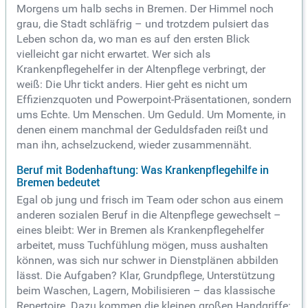
Morgens um halb sechs in Bremen. Der Himmel noch
grau, die Stadt schläfrig – und trotzdem pulsiert das
Leben schon da, wo man es auf den ersten Blick
vielleicht gar nicht erwartet. Wer sich als
Krankenpflegehelfer in der Altenpflege verbringt, der
weiß: Die Uhr tickt anders. Hier geht es nicht um
Effizienzquoten und Powerpoint-Präsentationen, sondern
ums Echte. Um Menschen. Um Geduld. Um Momente, in
denen einem manchmal der Geduldsfaden reißt und
man ihn, achselzuckend, wieder zusammennäht.
Beruf mit Bodenhaftung: Was Krankenpflegehilfe in
Bremen bedeutet
Egal ob jung und frisch im Team oder schon aus einem
anderen sozialen Beruf in die Altenpflege gewechselt –
eines bleibt: Wer in Bremen als Krankenpflegehelfer
arbeitet, muss Tuchfühlung mögen, muss aushalten
können, was sich nur schwer in Dienstplänen abbilden
lässt. Die Aufgaben? Klar, Grundpflege, Unterstützung
beim Waschen, Lagern, Mobilisieren – das klassische
Repertoire. Dazu kommen die kleinen großen Handgriffe: