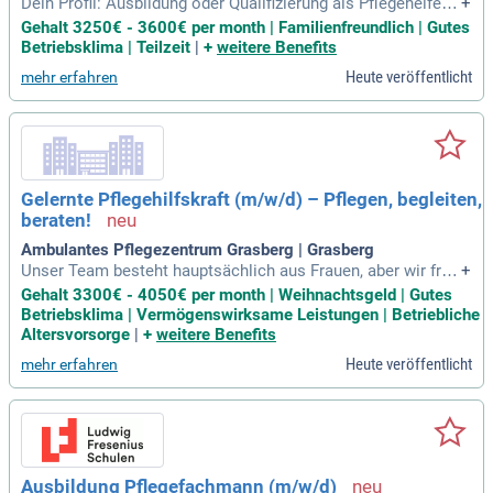
Dein Profil: Ausbildung oder Qualifizierung als Pflegehelfer:i
+
n, Altenpflegehelfer:in oder Pflegeassistent:in; Eine positive
Gehalt 3250€ - 3600€ per month | Familienfreundlich | Gutes
Haltung im Umgang mit kranken, alten und behinderten Men
Betriebsklima | Teilzeit
|
+
weitere Benefits
schen; Erfahrung in der stationären oder häuslichen Altenhil
Heute veröffentlicht
mehr erfahren
fe wünschenswert
Gelernte Pflegehilfskraft (m/w/d) – Pflegen, begleiten,
beraten!
Ambulantes Pflegezentrum Grasberg | Grasberg
Unser Team besteht hauptsächlich aus Frauen, aber wir freu
+
en uns über jede:n, der:die frischen Wind und neue Perspekti
Gehalt 3300€ - 4050€ per month | Weihnachtsgeld | Gutes
ven mitbringt.
Betriebsklima | Vermögenswirksame Leistungen | Betriebliche
Altersvorsorge
|
+
weitere Benefits
Heute veröffentlicht
mehr erfahren
Ausbildung Pflegefachmann (m/w/d)