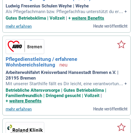
Ludwig Fresenius Schulen Weyhe | Weyhe
Als Pflegefachmann bzw. Pflegefachfrau unterstützt du erkr
+
ankte oder hilfsbedürftige Menschen jeden Alters – ob im A
Gutes Betriebsklima | Vollzeit
|
+
weitere Benefits
ltenheim, Krankenhaus oder zu Hause.
Heute veröffentlicht
mehr erfahren
Pflegedienstleitung / erfahrene
Wohnbereichsleitung
Arbeiterwohlfahrt Kreisverband Hansestadt Bremen e.V. |
28195 Bremen
Mit unserer Starthilfe fällt es Dir leicht, eine verantwortungs
+
volle Position in einer etablierten Einrichtung zu übernehme
Betriebliche Altersvorsorge | Gutes Betriebsklima |
n.
Familienfreundlich | Dringend gesucht | Vollzeit
|
+
weitere Benefits
Heute veröffentlicht
mehr erfahren