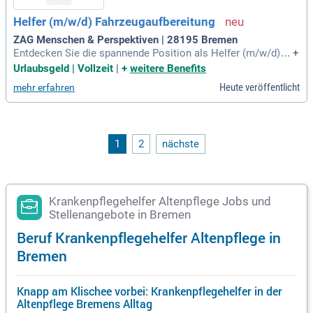
Helfer (m/w/d) Fahrzeugaufbereitung
ZAG Menschen & Perspektiven | 28195 Bremen
Entdecken Sie die spannende Position als Helfer (m/w/d) in
+
der Fahrzeugaufbereitung in Bremen bei ZAG Menschen & P
Urlaubsgeld | Vollzeit
|
+
weitere Benefits
erspektiven. Profitieren Sie von attraktiven Konditionen, ein
Heute veröffentlicht
mehr erfahren
schließlich einer fairen Bezahlung gemäß GVP-Tarifvertrag s
owie zusätzlichem Weihnachts- und Urlaubsgeld. Nutzen Si
e unser Empfehlungsprogramm und verdienen Sie 150,00 € f
ür jeden neuen Kollegen, den Sie werben. Sie arbeiten bei fü
hrenden Unternehmen, die Ihren Fähigkeiten entsprechen un
1
2
nächste
d exklusive Einsätze anbieten. Wir unterstützen Sie aktiv bei
Ihrer Karriereentwicklung und begleiten Sie auf jedem Schrit
t. Vertrauen Sie auf unsere transparente Kommunikation un
d partnerschaftliche Zusammenarbeit.
Krankenpflegehelfer Altenpflege Jobs und
Stellenangebote in Bremen
Beruf Krankenpflegehelfer Altenpflege in
Bremen
Knapp am Klischee vorbei: Krankenpflegehelfer in der
Altenpflege Bremens Alltag