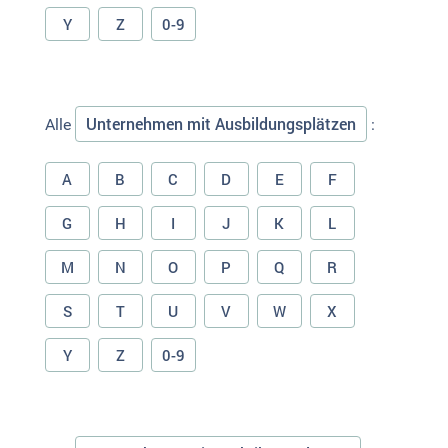
Y
Z
0-9
Unternehmen mit Ausbildungsplätzen
Alle
:
A
B
C
D
E
F
G
H
I
J
K
L
M
N
O
P
Q
R
S
T
U
V
W
X
Y
Z
0-9