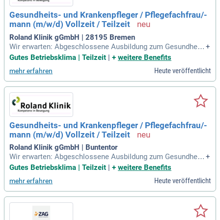
Gesundheits- und Krankenpfleger / Pflegefachfrau/-
mann (m/w/d) Vollzeit / Teilzeit
Roland Klinik gGmbH | 28195 Bremen
Wir erwarten: Abgeschlossene Ausbildung zum Gesundheits
+
- und Krankenpfleger oder Pflegefachfrau/-mann (m/w/d) ge
Gutes Betriebsklima | Teilzeit
|
+
weitere Benefits
rne ergänzt durch eine erfolgreich absolvierte IMC-Fachweit
Heute veröffentlicht
mehr erfahren
erbildung; Eine positive, menschenzugewandte Grundhaltun
g; Freude im interdisziplinären
Gesundheits- und Krankenpfleger / Pflegefachfrau/-
mann (m/w/d) Vollzeit / Teilzeit
Roland Klinik gGmbH | Buntentor
Wir erwarten: Abgeschlossene Ausbildung zum Gesundheits
+
- und Krankenpfleger oder Pflegefachfrau/-mann (m/w/d) ge
Gutes Betriebsklima | Teilzeit
|
+
weitere Benefits
rne ergänzt durch eine erfolgreich absolvierte IMC-Fachweit
Heute veröffentlicht
mehr erfahren
erbildung; Eine positive, menschenzugewandte Grundhaltun
g; Freude im interdisziplinären