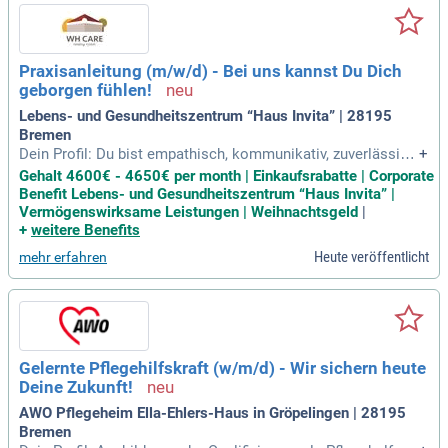
Praxisanleitung (m/w/d) - Bei uns kannst Du Dich
geborgen fühlen!
Lebens- und Gesundheitszentrum “Haus Invita” | 28195
Bremen
Dein Profil: Du bist empathisch, kommunikativ, zuverlässig,
+
teamfähig, respektvoll und wertschätzend; Du hast eine Aus
Gehalt 4600€ - 4650€ per month | Einkaufsrabatte | Corporate
bildung zur/zum Pflegefachfrau/-mann (generalistisch) oder
Benefit Lebens- und Gesundheitszentrum “Haus Invita” |
eine gleichwertige pflegerische Grundausbildung bspw. zur/
Vermögenswirksame Leistungen | Weihnachtsgeld
|
zum Altenpfleger
+
weitere Benefits
Heute veröffentlicht
mehr erfahren
Gelernte Pflegehilfskraft (w/m/d) - Wir sichern heute
Deine Zukunft!
AWO Pflegeheim Ella-Ehlers-Haus in Gröpelingen | 28195
Bremen