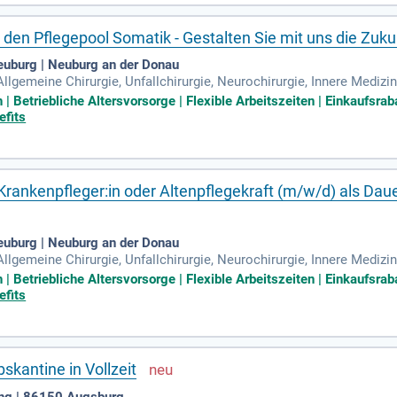
 den Pflegepool Somatik - Gestalten Sie mit uns die Zuku
euburg | Neuburg an der Donau
gemeine Chirurgie, Unfallchirurgie, Neurochirurgie, Innere Medizin
psychiatrie, Neonatologie, Geburtshilfe und Gynäkologie.
 Betriebliche Altersvorsorge | Flexible Arbeitszeiten | Einkaufsraba
efits
 Krankenpfleger:in oder Altenpflegekraft (m/w/d) als Dau
euburg | Neuburg an der Donau
gemeine Chirurgie, Unfallchirurgie, Neurochirurgie, Innere Medizin
psychiatrie, Neonatologie, Geburtshilfe und Gynäkologie.
 Betriebliche Altersvorsorge | Flexible Arbeitszeiten | Einkaufsraba
efits
skantine in Vollzeit
ng | 86150 Augsburg