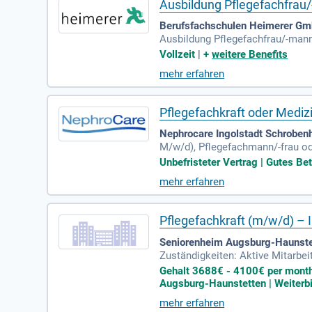
Ausbildung Pflegefachfrau
Berufsfachschulen Heimerer Gm
Ausbildung Pflegefachfrau/-mann
ersorgst und betreust du selbsts
Vollzeit
|
+
weitere Benefits
mehr erfahren
Pflegefachkraft oder Medizi
Nephrocare Ingolstadt Schrobe
M/w/d), Pflegefachmann/-frau ode
Notfallsanitäter (m/w/d), OTA (
Unbefristeter Vertrag | Gutes Bet
mehr erfahren
Pflegefachkraft (m/w/d) – I
Seniorenheim Augsburg-Haunste
Zuständigkeiten: Aktive Mitarbe
r:innen nach neuesten pflegewis
Gehalt 3688€ - 4100€ per month 
Augsburg-Haunstetten | Weiterb
mehr erfahren