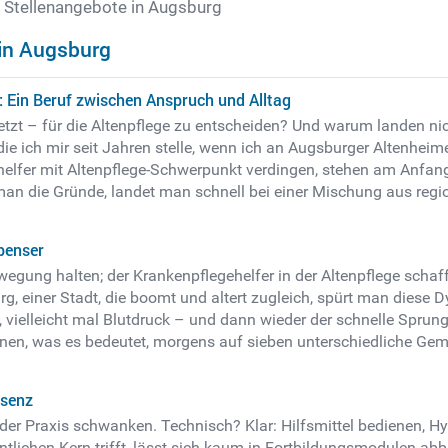
 Stellenangebote in Augsburg
 in Augsburg
g: Ein Beruf zwischen Anspruch und Alltag
tzt – für die Altenpflege zu entscheiden? Und warum landen nic
die ich mir seit Jahren stelle, wenn ich an Augsburger Altenhe
 -helfer mit Altenpflege-Schwerpunkt verdingen, stehen am Anfa
an die Gründe, landet man schnell bei einer Mischung aus regi
penser
ewegung halten; der Krankenpflegehelfer in der Altenpflege schaf
burg, einer Stadt, die boomt und altert zugleich, spürt man dies
k, vielleicht mal Blutdruck – und dann wieder der schnelle Spr
ahnen, was es bedeutet, morgens auf sieben unterschiedliche Gemü
äsenz
 der Praxis schwanken. Technisch? Klar: Hilfsmittel bedienen, Hy
ntlichen Kern trifft, lässt sich kaum in Fortbildungsmodulen a