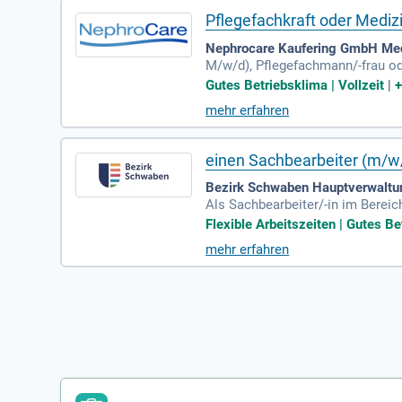
Pflegefachkraft oder Medizi
Nephrocare Kaufering GmbH Med
M/w/d), Pflegefachmann/-frau ode
Notfallsanitäter (m/w/d), OTA (
Gutes Betriebsklima | Vollzeit
|
mehr erfahren
einen Sachbearbeiter (m/w/d
Bezirk Schwaben Hauptverwaltu
Als Sachbearbeiter/-in im Bereich
emäß SGB XII. Ihre Rolle umfasst
Flexible Arbeitszeiten | Gutes Be
Zusammenarbeit mit anderen Fach
mehr erfahren
eiteren prüfen Sie öffentlich-rec
cheren Arbeitsplatz im öffentlich
ld.