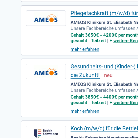
Pflegefachkraft (m/w/d) für
AMEOS Klinikum St. Elisabeth N
Unsere Fachbereiche umfassen All
e, Pädiatrie, Kinder- und Jugend
Gehalt 3650€ - 4200€ per month |
gesucht | Teilzeit
|
+
weitere Ben
mehr erfahren
Gesundheits- und (Kinder-)
die Zukunft!
AMEOS Klinikum St. Elisabeth N
Unsere Fachbereiche umfassen All
e, Pädiatrie, Kinder- und Jugend
Gehalt 3850€ - 4400€ per month |
gesucht | Teilzeit
|
+
weitere Ben
mehr erfahren
Koch (m/w/d) für die Betrieb
Bezirk Schwaben Hauptverwaltu