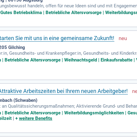
tungsbewusst handeln, offen für neue Ideen sind und mit Engageme
der beitragen.
| Gutes Betriebsklima | Betriebliche Altersvorsorge | Weiterbildungs
Starten Sie mit uns in eine gemeinsame Zukunft!
205 Gilching
r:in, Gesundheits- und Krankenpfleger:in, Gesundheits- und Kinderkr
| Betriebliche Altersvorsorge | Weihnachtsgeld | Einkaufsrabatte 
ttraktive Arbeitszeiten bei Ihrem neuen Arbeitgeber!
umbach (Schwaben)
it an Qualitätssicherungsmaßnahmen; Aktivierende Grund- und Beh
senschaftlichen Standards; Durchführung der Pflegeplanung und -d
 | Betriebliche Altersvorsorge | Weiterbildungsmöglichkeiten | 
ilzeit
|
+
weitere Benefits