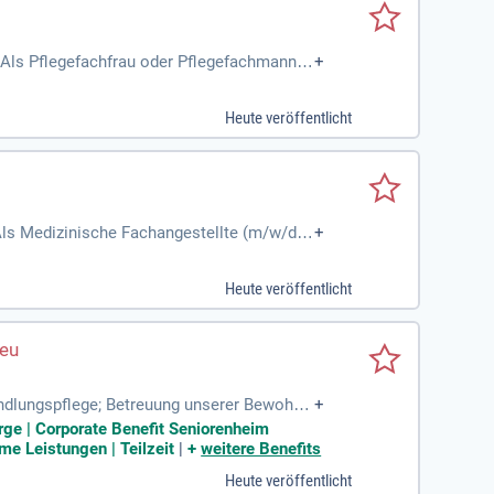
 Als Pflegefachfrau oder Pflegefachmann v
+
Heute veröffentlicht
Als Medizinische Fachangestellte (m/w/d),
+
willkommen.
Heute veröffentlicht
andlungspflege; Betreuung unserer Bewohne
+
okumentation.
rge | Corporate Benefit Seniorenheim
e Leistungen | Teilzeit
|
+
weitere Benefits
Heute veröffentlicht