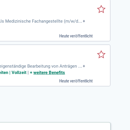
Als Medizinische Fachangestellte (m/w/d),
+
willkommen.
Heute veröffentlicht
e eigenständige Bearbeitung von Anträgen g
+
eidungen über die benötigte Hilfe. In enger
ten | Vollzeit
|
+
weitere Benefits
hörige und rechtliche Vertretungen. Des W
Heute veröffentlicht
falls durch. Wir garantieren Ihnen einen si
einem wichtigen und erfüllenden Tätigkeitsfe