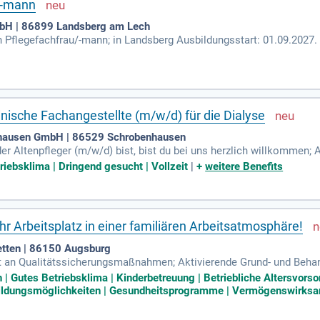
/-mann
bH | 86899 Landsberg am Lech
 Pflegefachfrau/-mann; in Landsberg Ausbildungsstart: 01.09.2027.
tändig kranke und pflegebedürftige Menschen jeden Alters.
nische Fachangestellte (m/w/d) für die Dialyse
nhausen GmbH | 86529 Schrobenhausen
r Altenpfleger (m/w/d) bist, bist du bei uns herzlich willkommen; 
m/w/d) oder ATA (m/w/d) bist du auch ohne Vorkenntnisse bei uns 
riebsklima | Dringend gesucht | Vollzeit
|
+
weitere Benefits
hr Arbeitsplatz in einer familiären Arbeitsatmosphäre!
tten | 86150 Augsburg
it an Qualitätssicherungsmaßnahmen; Aktivierende Grund- und Beh
senschaftlichen Standards; Durchführung der Pflegeplanung und -d
| Gutes Betriebsklima | Kinderbetreuung | Betriebliche Altersvorso
ildungsmöglichkeiten | Gesundheitsprogramme | Vermögenswirksam