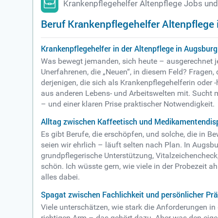
Krankenpflegehelfer Altenpflege Jobs und
Beruf Krankenpflegehelfer Altenpflege
Krankenpflegehelfer in der Altenpflege in Augsbur
Was bewegt jemanden, sich heute – ausgerechnet je
Unerfahrenen, die „Neuen“, in diesem Feld? Fragen, 
derjenigen, die sich als Krankenpflegehelferin oder
aus anderen Lebens- und Arbeitswelten mit. Sucht m
– und einer klaren Prise praktischer Notwendigkeit.
Alltag zwischen Kaffeetisch und Medikamentendis
Es gibt Berufe, die erschöpfen, und solche, die in B
seien wir ehrlich – läuft selten nach Plan. In Augs
grundpflegerische Unterstützung, Vitalzeichenchec
schön. Ich wüsste gern, wie viele in der Probezeit 
alles dabei.
Spagat zwischen Fachlichkeit und persönlicher Pr
Viele unterschätzen, wie stark die Anforderungen in
richtigen Arm – das gehört dazu. Aber was den eige