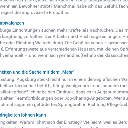
 wenn ein Bewohner stirbt? Manchmal habe ich das Gefühl, fachl
egiert die improvisierte Empathie.
Ambivalenzen
rgs Einrichtungen suchen mehr Kräfte, als nachrücken. Das mac
ich langfristig zu halten. Der Arbeitsmarkt – ich sage es ungern –
eiche oder Richtung Weiterbildung. Die Gehälter sehen – gemess
0 €, Erfahrungswerte aus verschiedenen Häusern, mit kleinen Sp
ell verhandelt – und wenn sich jemand außerhalb der klassischen
heiten und die Sache mit dem „Mehr“
elastung. Augsburg steckt nicht nur in einem demografischen Wa
eitszufriedenheit betrifft, hängt weniger am Lohn, sondern meh
iativpflege? Ich habe den Eindruck, dass es in Augsburg immer m
ielten Teamfortbildungen oder Job-Sharing-Angeboten. Wer aufsat
nchmal sogar ein gefördertes Sprungbrett in Richtung Pflegefac
idrigkeiten lohnen kann
igkeiten. Warum lohnt sich der Einstieg? Vielleicht, weil es Ber