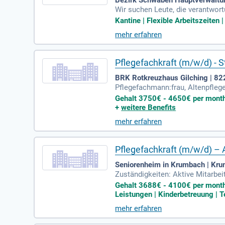
Wir suchen Leute, die verantwor
und lösungsorientierten Miteinan
Kantine | Flexible Arbeitszeiten 
mehr erfahren
Pflegefachkraft (m/w/d) - 
BRK Rotkreuzhaus Gilching | 82
Pflegefachmann:frau, Altenpflege
Gehalt 3750€ - 4650€ per month 
+
weitere Benefits
mehr erfahren
Pflegefachkraft (m/w/d) – A
Seniorenheim in Krumbach | Kr
Zuständigkeiten: Aktive Mitarbe
r:innen nach neuesten pflegewis
Gehalt 3688€ - 4100€ per month
Leistungen | Kinderbetreuung | Te
mehr erfahren