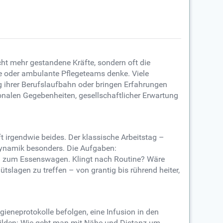
ht mehr gestandene Kräfte, sondern oft die
ime oder ambulante Pflegeteams denke. Viele
ng ihrer Berufslaufbahn oder bringen Erfahrungen
onalen Gegebenheiten, gesellschaftlicher Erwartung
ft irgendwie beides. Der klassische Arbeitstag –
e Dynamik besonders. Die Aufgaben:
ung zum Essenswagen. Klingt nach Routine? Wäre
tslagen zu treffen – von grantig bis rührend heiter,
gieneprotokolle befolgen, eine Infusion in den
bbilden: Wie geht man mit Nähe und Distanz um,