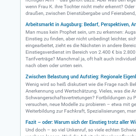
wenn Frau K. ihre Tochter nicht mehr erkennt? Oder
draußen, zwischen Dienstübergabe und Feierabend, r
Arbeitsmarkt in Augsburg: Bedarf, Perspektiven, 
Man muss kein Prophet sein, um zu erkennen: Augsbu
Einstieg zu finden, aber nicht unbedingt leichter, s
eingearbeitet, zieht es die Nächsten in andere Ber
Einstiegsverdienst im Bereich von 2.400 € bis 2.80
Tarifverträge? Manchmal ja, oft halt auch individu
nach oben oder unten sein.
Zwischen Belastung und Aufstieg: Regionale Eigen
Wenig wird so heiß diskutiert wie die Frage nach B
Anerkennung und Wertschätzung. Vieles, was die Arb
Schwangerschaftsvertretungen? Fortbildungen zu Pall
versuchen, neue Modelle zu probieren – etwa mit gez
Weiterbildung zur Fachkraft, Spezialisierungen, ma
Fazit – oder: Warum sich der Einstieg trotz aller W
Und doch – so viel Unkenruf, so viele echten Schwier