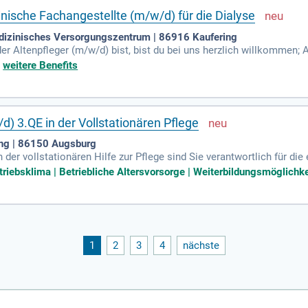
nische Fachangestellte (m/w/d) für die Dialyse
izinisches Versorgungszentrum | 86916 Kaufering
r Altenpfleger (m/w/d) bist, bist du bei uns herzlich willkommen; 
m/w/d) oder ATA (m/w/d) bist du auch ohne Vorkenntnisse bei uns 
+
weitere Benefits
) 3.QE in der Vollstationären Pflege
ng | 86150 Augsburg
 der vollstationären Hilfe zur Pflege sind Sie verantwortlich für di
 die Prüfung der sozialhilferechtlichen Voraussetzungen und Entsch
triebsklima | Betriebliche Altersvorsorge | Weiterbildungsmöglichkei
bereichen bieten Sie umfassende Beratung für Antragsteller, Ange
htliche sowie privatrechtliche Ansprüche und setzen diese gegebenen
en Dienst mit attraktiven Konditionen. Starten Sie Ihre Karriere in 
1
2
3
4
nächste