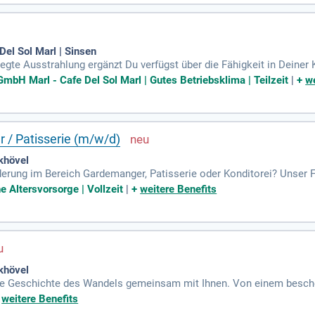
el Sol Marl | Sinsen
egte Ausstrahlung ergänzt Du verfügst über die Fähigkeit in Deiner
zu unterstützen ist für Dich sowohl in der Küche als auch bereichsüb
mbH Marl - Cafe Del Sol Marl | Gutes Betriebsklima | Teilzeit
|
+
we
 / Patisserie (m/w/d)
khövel
erung im Bereich Gardemanger, Patisserie oder Konditorei? Unser F
mgebung, in der Sie Ihre Ideen verwirklichen können. Sie bringen 
e Altersvorsorge | Vollzeit
|
+
weitere Benefits
t? Wir schätzen eine strukturierte, eigenverantwortliche Arbeitswei
ng, betriebliche Altersvorsorge und ein starkes Team, das auch nac
otivation und die Möglichkeit, Golf zu erlernen!
khövel
ie Geschichte des Wandels gemeinsam mit Ihnen. Von einem beschei
it 70 Zimmern und vielseitigen Veranstaltungsräumen. Unser Team b
+
weitere Benefits
nd Gastronomie neu zu erleben. Entdecken Sie unsere gastronomisc