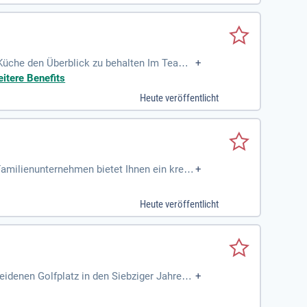
 Küche den Überblick zu behalten Im Team z
+
ergreifend
itere Benefits
Heute veröffentlicht
amilienunternehmen bietet Ihnen ein kreat
+
langjährige Berufserfahrung sowie gute Deu
se und einen kollegialen Führungsstil. Geni
Heute veröffentlicht
h Feierabend zusammenhält. Entfalten Sie I
denen Golfplatz in den Siebziger Jahren z
+
ietet Ihnen die Möglichkeit, in einem insp
hen Highlights, das „VESPER'S Restaurant