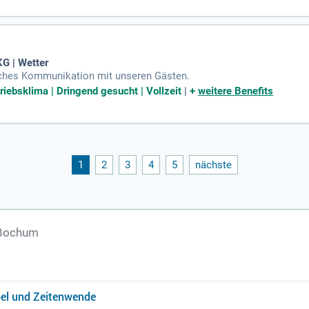
rben Sie sich für Vollzeit, Teilzeit oder Saisonverträge und tragen 
e uns gemeinsam wachsen und die Zukunft des Vesper Hotels gesta
G | Wetter
ches Kommunikation mit unseren Gästen.
riebsklima | Dringend gesucht | Vollzeit
|
+
weitere Benefits
1
2
3
4
5
nächste
 Bochum
el und Zeitenwende