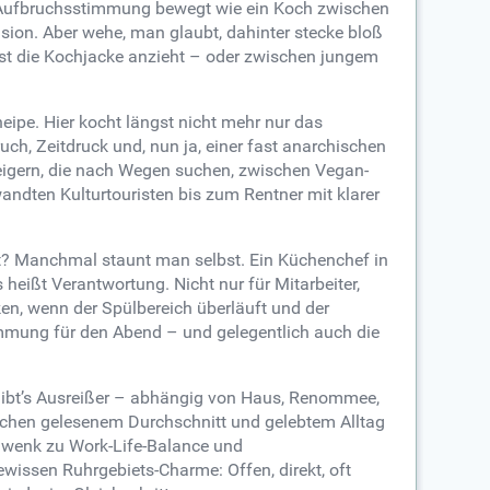
r Aufbruchsstimmung bewegt wie ein Koch zwischen
sion. Aber wehe, man glaubt, dahinter stecke bloß
bst die Kochjacke anzieht – oder zwischen jungem
eipe. Hier kocht längst nicht mehr nur das
h, Zeitdruck und, nun ja, einer fast anarchischen
teigern, die nach Wegen suchen, zwischen Vegan-
ndten Kulturtouristen bis zum Rentner mit klarer
et? Manchmal staunt man selbst. Ein Küchenchef in
 heißt Verantwortung. Nicht nur für Mitarbeiter,
cken, wenn der Spülbereich überläuft und der
immung für den Abend – und gelegentlich auch die
h gibt’s Ausreißer – abhängig von Haus, Renommee,
ischen gelesenem Durchschnitt und gelebtem Alltag
chwenk zu Work-Life-Balance und
issen Ruhrgebiets-Charme: Offen, direkt, oft