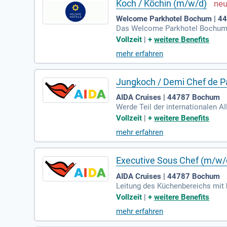
Koch / Köchin (m/w/d)
Welcome Parkhotel Bochum | 
Das Welcome Parkhotel Bochum v
mer, darunter Deluxezimmer und S
Vollzeit
|
+
weitere Benefits
me für bis zu 100 Personen zur V
mehr erfahren
attraktive Außenterrasse. Die h
m Starlight Express. Besuchen 
Jungkoch / Demi Chef de P
AIDA Cruises | 44787 Bochum
Werde Teil der internationalen AI
ihre Leidenschaft für das Kochen
Vollzeit
|
+
weitere Benefits
n gehobenen À-la-carte- und Buff
mehr erfahren
e. Eine abgeschlossene Koch-Au
ine Karriere in einer der bekann
Executive Sous Chef (m/w/
AIDA Cruises | 44787 Bochum
Leitung des Küchenbereichs mit 
senzubereitung und -präsentatio
Vollzeit
|
+
weitere Benefits
ektives Training und Coaching. 
mehr erfahren
nte Beratung unserer Gäste bei A
h eine Küchenmeister-Ausbildung