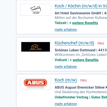
Koch / Köchin (m/w/d) in Vol
Art Hotel Gastronomie GmbH |
Mitten auf der Bochumer Kultura
he, echtes Handwerk und ein Te
Teilzeit
|
+
weitere Benefits
mehr erfahren
Küchenchef (m/w/d)
Schönes Leben Dortmund | 441
Willkommen im „Schönes Leben“, d
etarischen, veganen und klassis
Vollzeit
|
+
weitere Benefits
uchenangebot am Nachmittag. Am 
mehr erfahren
engagiertes Küchenteam sorgt fü
und erlebe die perfekte Mischun
Koch (m/w)
ABUS August Bremicker Söhne KG
Und Säuberung des Küchenbereic
Selbstständige Arbeitsweise, Pün
Unbefristeter Vertrag | Gutes Bet
mehr erfahren