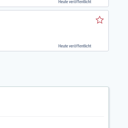
Heute veröffentlicht
Sie dazu bei, unseren Gästen ein Lächeln in
lten!
Heute veröffentlicht