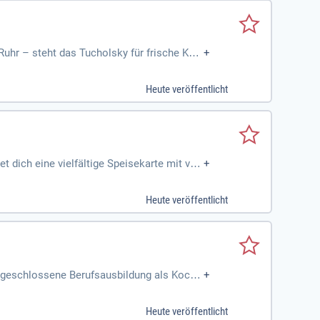
hr – steht das Tucholsky für frische Küc
+
Heute veröffentlicht
 dich eine vielfältige Speisekarte mit veg
+
 Mamaküche-Spezialitäten und das große K
gefertigt und von höchster Qualität. Unser
Heute veröffentlicht
und westfälischen Einflüssen. Besuche uns
geschlossene Berufsausbildung als Koch
+
nhaltung vorgegebener
Heute veröffentlicht