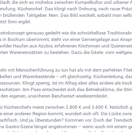
Stadt, die sich so mühelos zwischen Kumpelkultur und urbane
Berufung. Küchenchef. Das klingt nach Ordnung, nach rauer Präzi
 brüllenden Taktgeber. Nein. Das Bild wackelt, sobald man sel
tzt Sinn ergibt.
strokonzept genauso gedeiht wie die schnörkellose Traditionskn
 in Bochum übernimmt, steht vor einer Gemengelage aus Anspruc
n wilder Haufen aus Azubis, erfahrenen Köchinnen und Quereins
erten Wareneinsätzen zu bestehen. Dazu die Gäste: vom weltgewa
ehr mit Menschenführung zu tun hat als mit dem perfekten Fil
abellen und Warenbestände – oft gleichzeitig. Küchenleitung, das
sourcen. Klingt sperrig. Ist im Alltag aber alles andere als tro
erschätzen: Am Pass entscheidet sich das Betriebsklima, die St
en eigenen, unsicheren Berufsstart wiederentdeckt.
u für Küchenchefs meist zwischen 2.800 € und 3.600 €. Natürlic
us einer anderen Region kommt, wundert sich oft: Die Lücke zw
 Frischfisch. Und ja, Überstunden? Kommen vor. Doch der Trends
hums Gastro-Szene längst angekommen – wenn auch mit einem gew