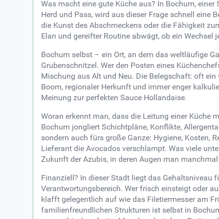
Was macht eine gute Küche aus? In Bochum, einer 
Herd und Pass, wird aus dieser Frage schnell eine 
die Kunst des Abschmeckens oder die Fähigkeit zum
Elan und gereifter Routine abwägt, ob ein Wechsel je
Bochum selbst – ein Ort, an dem das weltläufige Ga
Grubenschnitzel. Wer den Posten eines Küchenchefs
Mischung aus Alt und Neu. Die Belegschaft: oft ei
Boom, regionaler Herkunft und immer enger kalkuli
Meinung zur perfekten Sauce Hollandaise.
Woran erkennt man, dass die Leitung einer Küche m
Bochum jongliert Schichtpläne, Konflikte, Allergent
sondern auch fürs große Ganze: Hygiene, Kosten, Res
Lieferant die Avocados verschlampt. Was viele unt
Zukunft der Azubis, in deren Augen man manchmal d
Finanziell? In dieser Stadt liegt das Gehaltsnivea
Verantwortungsbereich. Wer frisch einsteigt oder a
klafft gelegentlich auf wie das Filetiermesser am
familienfreundlichen Strukturen ist selbst in Boc