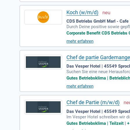
Koch (w/m/d)
CDS Betriebs GmbH Marl - Cafe D
Durch Deine positive sowie gepfl
u arbeiten und sich gegenseitig 
Corporate Benefit CDS Betriebs G
mehr erfahren
Chef de partie Gardemanger
Das Vesper Hotel | 45549 Sproc
Suchen Sie eine neue Herausford
ives Umfeld mit einer modernen U
Gutes Betriebsklima | Betrieblich
tsch- oder Englischkenntnisse mi
mehr erfahren
eßen Sie eine attraktive Bezahlu
hr Talent und erleben Sie Spaß, M
Chef de Partie (m/w/d)
Das Vesper Hotel | 45549 Sproc
Im Vesper Hotel schreiben wir d
u einem exklusiven Privathotel m
Gutes Betriebsklima | Teilzeit
|
irierenden Umfeld zu arbeiten u