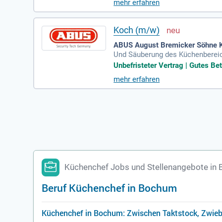
mehr erfahren
& Bar“ und die „Clublounge“. Bewe
s Gesicht zu zaubern. Lassen Si
Koch (m/w)
ABUS August Bremicker Söhne K
Und Säuberung des Küchenberei
Unbefristeter Vertrag | Gutes Bet
mehr erfahren
Küchenchef Jobs und Stellenangebote in
Beruf Küchenchef in Bochum
Küchenchef in Bochum: Zwischen Taktstock, Zwieb