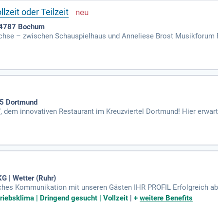
lzeit oder Teilzeit
 44787 Bochum
chse – zwischen Schauspielhaus und Anneliese Brost Musikforum Ru
am, das zusammenhält.
35 Dortmund
em innovativen Restaurant im Kreuzviertel Dortmund! Hier erwartet
chen Gerichten für jeden Geschmack. Genieße unsere mittäglichen
Abend laden wir zum entspannten À-la-carte-Dining ein, alles hand
r einen kulinarischen Höhepunkt mit mediterranen, orientalischen 
g aus Genuss, Kreativität und einem herzlichen Willkommen!
 | Wetter (Ruhr)
hes Kommunikation mit unseren Gästen IHR PROFIL Erfolgreich ab
ktlichkeit sowie Zuverlässigkeit, insbesondere hinsichtlich der Ei
riebsklima | Dringend gesucht | Vollzeit
|
+
weitere Benefits