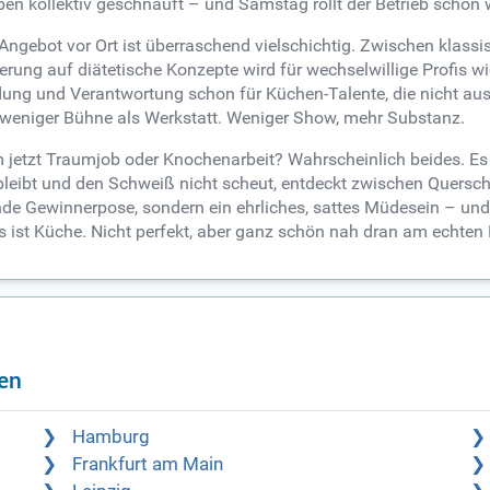
n kollektiv geschnauft – und Samstag rollt der Betrieb schon w
Angebot vor Ort ist überraschend vielschichtig. Zwischen klass
rung auf diätetische Konzepte wird für wechselwillige Profis wie
bildung und Verantwortung schon für Küchen-Talente, die nicht 
er weniger Bühne als Werkstatt. Weniger Show, mehr Substanz.
 jetzt Traumjob oder Knochenarbeit? Wahrscheinlich beides. Es
bleibt und den Schweiß nicht scheut, entdeckt zwischen Quersc
lende Gewinnerpose, sondern ein ehrliches, sattes Müdesein – u
 ist Küche. Nicht perfekt, aber ganz schön nah dran am echten
en
Hamburg
Frankfurt am Main