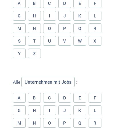
A
B
C
D
E
F
G
H
I
J
K
L
M
N
O
P
Q
R
S
T
U
V
W
X
Y
Z
Unternehmen mit Jobs
Alle
:
A
B
C
D
E
F
G
H
I
J
K
L
M
N
O
P
Q
R