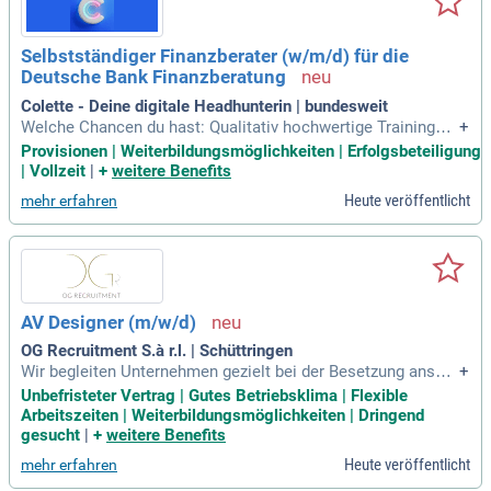
Selbstständiger Finanzberater (w/m/d) für die
Deutsche Bank Finanzberatung
Colette - Deine digitale Headhunterin | bundesweit
Welche Chancen du hast: Qualitativ hochwertige Trainings-
+
und Weiterbildungsangebote; Fachspezifische Weiterbildung
Provisionen | Weiterbildungsmöglichkeiten | Erfolgsbeteiligung
en in Kooperation mit der Frankfurt School of Finance mögli
| Vollzeit
|
+
weitere Benefits
ch; Möglichkeit zur Erschließung neuer Märkte und Gründun
Heute veröffentlicht
mehr erfahren
g einer eigenen Finanzagentur
AV Designer (m/w/d)
OG Recruitment S.à r.l. | Schüttringen
Wir begleiten Unternehmen gezielt bei der Besetzung anspru
+
chsvoller Schlüsselpositionen – persönlich, diskret und nac
Unbefristeter Vertrag | Gutes Betriebsklima | Flexible
hhaltig.
Arbeitszeiten | Weiterbildungsmöglichkeiten | Dringend
gesucht
|
+
weitere Benefits
Heute veröffentlicht
mehr erfahren