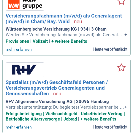
Versicherungsfachmann (m/w/d) als Generalagent
(m/w/d) in Cham/ Bay. Wald
Württembergische Versicherung KG | 93413 Cham
Werden Sie Versicherungsfachmann (m/w/d) als Generalag
+
ent (m/w/d) in Cham/Bay. Wald und leiten Sie eine erfolgrei
Provisionen | Vollzeit
|
+
weitere Benefits
che Agentur der Württembergischen Versicherung. In dieser
Heute veröffentlicht
mehr erfahren
selbstständigen Position entwickeln Sie Ihr Agenturteam un
d gestalten die Zukunft aktiv mit. Sie sind für die Planung un
d Umsetzung von Marketingmaßnahmen verantwortlich und
stärken bestehende Kundenbeziehungen. Durch gezielte Ne
ukundengewinnung bauen Sie Ihren Kundenstamm nachhalti
g aus. Bewerben Sie sich, wenn Sie eine Ausbildung im Vers
Spezialist (m/w/d) Geschäftsfeld Personen /
icherungs- oder Finanzbereich sowie Vertriebserfahrung mit
Versicherungsvertrieb Generalagenten und
bringen und Ihr unternehmerisches Geschick unter Beweis s
tellen möchten!
Genossenschaften
R+V Allgemeine Versicherung AG | 20095 Hamburg
Vertriebsunterstützung: Du begleitest Vertriebspartner bei d
+
er Beratung und dem Verkauf von Vorsorgeprodukten im ge
Erfolgsbeteiligung | Weihnachtsgeld | Unbefristeter Vertrag |
hobenen Privat- und Firmenkundengeschäft und stärkst dad
Betriebliche Altersvorsorge | Jobrad
|
+
weitere Benefits
urch den gemeinsamen Vertriebserfolg.
Heute veröffentlicht
mehr erfahren