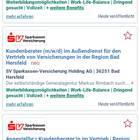
ein Team von Spezialisten und Fachleuten, das Sie unterstüt
Weiterbildungsmöglichkeiten | Work-Life-Balance | Dringend
zt. Attraktive Vergütung; Eine feste Anstellung bei der Gener
gesucht | Vollzeit
|
+
weitere Benefits
alagentur mit attraktiven Verdienst- und Entwicklungsmögli
Heute veröffentlicht
mehr erfahren
chkeiten.
Kundenberater (m/w/d) im Außendienst für den
Vertrieb von Versicherungen in der Region Bad
Hersfeld
SV Sparkassen-Versicherung Holding AG | 36251 Bad
Hersfeld
Die selbstständige Generalagentur Markus Rimbach sucht a
+
b sofort einen Kundenberater (m/w/d) im Außendienst für d
Weiterbildungsmöglichkeiten | Work-Life-Balance | Dringend
en Vertrieb von Versicherungen für die Region Bad Hersfeld
gesucht | Vollzeit
|
+
weitere Benefits
und Umgebung.
Heute veröffentlicht
mehr erfahren
Angestellte:r Kundenberater:in im Vertrieb | Region