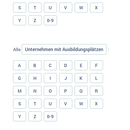
S
T
U
V
W
X
Y
Z
0-9
Unternehmen mit Ausbildungsplätzen
Alle
:
A
B
C
D
E
F
G
H
I
J
K
L
M
N
O
P
Q
R
S
T
U
V
W
X
Y
Z
0-9