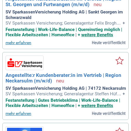
St. Georgen und Furtwangen (m/w/d)
SV SparkassenVersicherung Holding AG | Sankt Georgen im
Schwarzwald
SV Sparkassen Versicherung; Generalagentur Felix Brogham
+
mer; Bärenplatz 1 – 78112 St. Georgen; Wilhelmstr. 3 – 7812
Festanstellung | Work-Life-Balance | Quereinstieg möglich |
0 Furtwangen: Sv.de/felix.broghammer: Ansprechpartner; Da
Flexible Arbeitszeiten | Homeoffice
|
+
weitere Benefits
vid Kerner: Leiter der Vertriebsorganisation; Tel. 0171 86015
Heute veröffentlicht
mehr erfahren
43.
Angestellte:r Kundenberater:in im Vertrieb | Region
Neckarsulm (m/w/d)
SV SparkassenVersicherung Holding AG | 74172 Neckarsulm
SV Sparkassen Versicherung; Generalagentur Steffen Hüftl
+
e; Rathausstr. 16, 74172 Neckarsulm: Sv.de/steffen.hueftle:
Festanstellung | Gutes Betriebsklima | Work-Life-Balance |
Ansprechpartner; Chris Zöller: Leiter der Vertriebsorganisati
Flexible Arbeitszeiten | Homeoffice
|
+
weitere Benefits
on; Tel. 0160 97257947.
Heute veröffentlicht
mehr erfahren