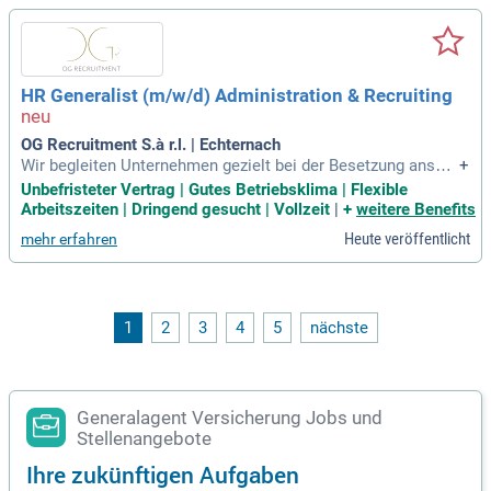
HR Generalist (m/w/d) Administration & Recruiting
OG Recruitment S.à r.l. | Echternach
Wir begleiten Unternehmen gezielt bei der Besetzung anspru
+
chsvoller Schlüsselpositionen – persönlich, diskret und nac
Unbefristeter Vertrag | Gutes Betriebsklima | Flexible
hhaltig.
Arbeitszeiten | Dringend gesucht | Vollzeit
|
+
weitere Benefits
Heute veröffentlicht
mehr erfahren
1
2
3
4
5
nächste
Generalagent Versicherung Jobs und
Stellenangebote
Ihre zukünftigen Aufgaben