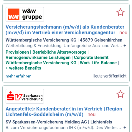
Versicherungsfachmann (m/w/d) als Kundenberater
(m/w/d) im Vertrieb einer Versicherungsagentur
Württembergische Versicherung KG | 45879 Gelsenkirchen
Weiterbildung & Entwicklung: Umfangreiche Aus- und Weiter
+
entwicklungsmöglichkeiten zum Beispiel zum Fachexperte,
Provisionen | Betriebliche Altersvorsorge |
Agenturpartner oder Generalagent; Persönliche Unterstützun
Vermögenswirksame Leistungen | Corporate Benefit
g durch unsere Spezialisten vor Ort.
Württembergische Versicherung KG | Work-Life-Balance
|
+
weitere Benefits
Heute veröffentlicht
mehr erfahren
Angestellte:r Kundenberater:in im Vertrieb | Region
Lichtenfels-Goddelsheim (m/w/d)
SV Sparkassen-Versicherung Holding AG | Lichtenfels
B. zum Versicherungsfachmann IHK (m/w/d). Des Weiteren
+