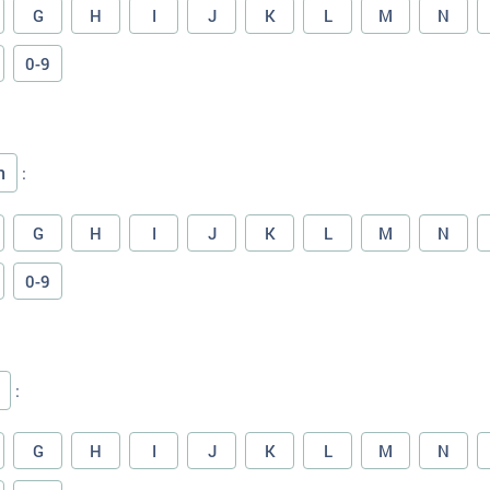
G
H
I
J
K
L
M
N
0-9
n
:
G
H
I
J
K
L
M
N
0-9
:
G
H
I
J
K
L
M
N