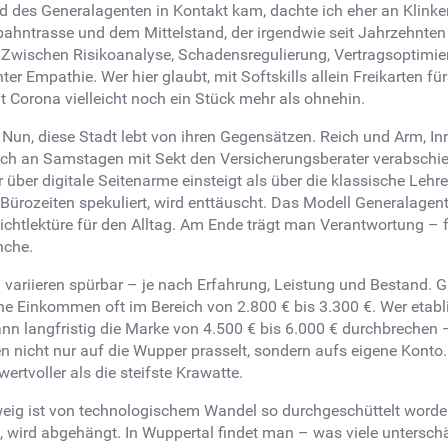
ild des Generalagenten in Kontakt kam, dachte ich eher an Klink
bahntrasse und dem Mittelstand, der irgendwie seit Jahrzehnten
er: Zwischen Risikoanalyse, Schadensregulierung, Vertragsoptim
r Empathie. Wer hier glaubt, mit Softskills allein Freikarten f
t Corona vielleicht noch ein Stück mehr als ohnehin.
Nun, diese Stadt lebt von ihren Gegensätzen. Reich und Arm, In
ch an Samstagen mit Sekt den Versicherungsberater verabschied
über digitale Seitenarme einsteigt als über die klassische Lehre.
 Bürozeiten spekuliert, wird enttäuscht. Das Modell Generalagentur
ichtlektüre für den Alltag. Am Ende trägt man Verantwortung –
nche.
 variieren spürbar – je nach Erfahrung, Leistung und Bestand. G
e Einkommen oft im Bereich von 2.800 € bis 3.300 €. Wer etablie
kann langfristig die Marke von 4.500 € bis 6.000 € durchbreche
n nicht nur auf die Wupper prasselt, sondern aufs eigene Konto.
ertvoller als die steifste Krawatte.
ig ist von technologischem Wandel so durchgeschüttelt worden –
, wird abgehängt. In Wuppertal findet man – was viele untersch