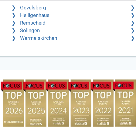
Gevelsberg
Heiligenhaus
Remscheid
Solingen
Wermelskirchen