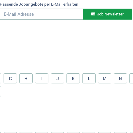
Passende Jobangebote per E-Mail erhalten:
Job-Newsletter
G
H
I
J
K
L
M
N