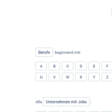
Berufe
beginnend mit:
A
B
C
D
E
F
U
V
W
X
Y
Z
Unternehmen mit Jobs
Alle
: