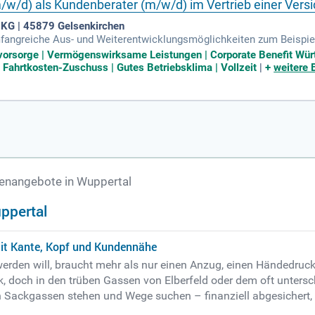
w/d) als Kundenberater (m/w/d) im Vertrieb einer Vers
 KG | 45879 Gelsenkirchen
fangreiche Aus- und Weiterentwicklungsmöglichkeiten zum Beispie
tzung durch unsere Spezialisten vor Ort.
rsvorsorge | Vermögenswirksame Leistungen | Corporate Benefit Wü
 | Fahrtkosten-Zuschuss | Gutes Betriebsklima | Vollzeit
|
+
weitere 
lenangebote in Wuppertal
ppertal
mit Kante, Kopf und Kundennähe
erden will, braucht mehr als nur einen Anzug, einen Händedruck 
, doch in den trüben Gassen von Elberfeld oder dem oft untersc
 Sackgassen stehen und Wege suchen – finanziell abgesichert, v