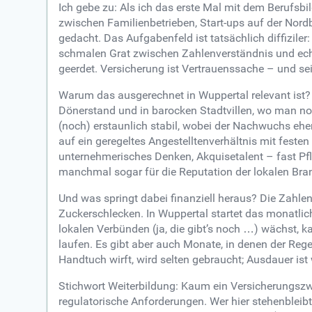
Ich gebe zu: Als ich das erste Mal mit dem Berufsb
zwischen Familienbetrieben, Start-ups auf der Nord
gedacht. Das Aufgabenfeld ist tatsächlich diffizil
schmalen Grat zwischen Zahlenverständnis und echte
geerdet. Versicherung ist Vertrauenssache – und sei
Warum das ausgerechnet in Wuppertal relevant ist? 
Dönerstand und in barocken Stadtvillen, wo man no
(noch) erstaunlich stabil, wobei der Nachwuchs eher 
auf ein geregeltes Angestelltenverhältnis mit festen
unternehmerisches Denken, Akquisetalent – fast Pfl
manchmal sogar für die Reputation der lokalen Bra
Und was springt dabei finanziell heraus? Die Zahlen
Zuckerschlecken. In Wuppertal startet das monatlich
lokalen Verbünden (ja, die gibt’s noch …) wächst, 
laufen. Es gibt aber auch Monate, in denen der Rege
Handtuch wirft, wird selten gebraucht; Ausdauer ist w
Stichwort Weiterbildung: Kaum ein Versicherungszwe
regulatorische Anforderungen. Wer hier stehenbleibt