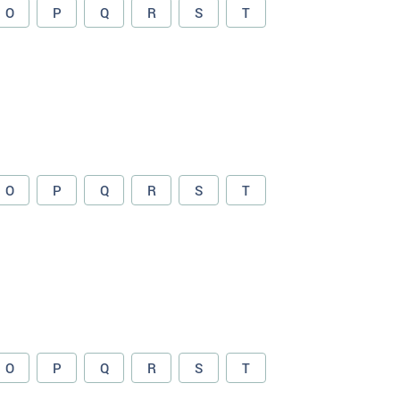
O
P
Q
R
S
T
O
P
Q
R
S
T
O
P
Q
R
S
T