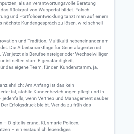
enputzen, als an verantwortungsvolle Beratung
 das Rückgrat von Wuppertal bildet. Falsch
ierung und Portfolioentwicklung tanzt man auf einem
ürs nächste Kundengespräch zu lösen, wird schnell
novation und Tradition, Multikulti nebeneinander am
et. Die Arbeitsmarktlage für Generalagenten ist
 Wer jetzt als Berufseinsteiger oder Wechselwilliger
 ist selten starr: Eigenständigkeit,
 für das eigene Team, für den Kundenstamm, ja,
anz ehrlich: Am Anfang ist das kein
rter ist, stabile Kundenbeziehungen pflegt und in
n – jedenfalls, wenn Vertrieb und Management sauber
 Der Erfolgsdruck bleibt. Wer da zu früh das
 Digitalisierung, KI, smarte Policen,
ätzen – ein erstaunlich lebendiges