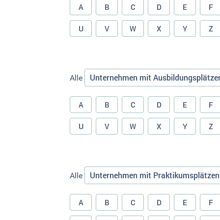
A
B
C
D
E
F
U
V
W
X
Y
Z
Unternehmen mit Ausbildungsplätze
Alle
A
B
C
D
E
F
U
V
W
X
Y
Z
Unternehmen mit Praktikumsplätzen
Alle
A
B
C
D
E
F