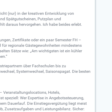
cht (nur) in der kreativen Entwicklung von
 und Spätgutscheinen, Putzplan und
t daraus hervorgehen. Ich habe beides erlebt.
dungen, Zertifikate oder ein paar Semester FH –
hl für regionale Gästegewohnheiten mindestens
lten Sätze wie: „Am wichtigsten ist ein kühler
hen.“
ustriepartnern über Fachschulen bis zu
htwechsel, Systemwechsel, Saisonspagat. Die besten
 – Veranstaltungslocations, Hotels,
ist speziell: Wer Expertise in Angebotssteuerung,
em Dauerlauf. Die Einstiegsvergütung liegt meist
eb, Zusatzaufgaben und Leistungsbilanz. Sicher: