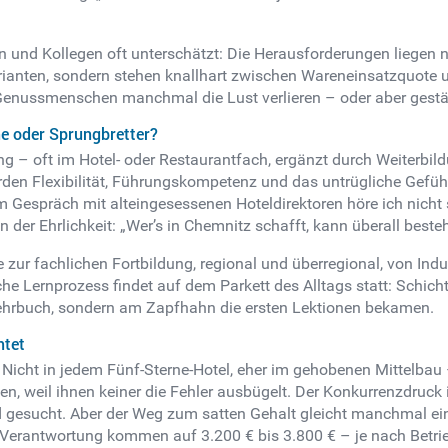
 und Kollegen oft unterschätzt: Die Herausforderungen liegen ni
rianten, sondern stehen knallhart zwischen Wareneinsatzquote
Genussmenschen manchmal die Lust verlieren – oder aber gestähl
ne oder Sprungbretter?
ung – oft im Hotel- oder Restaurantfach, ergänzt durch Weiterbil
erden Flexibilität, Führungskompetenz und das untrügliche Gefü
Gespräch mit alteingesessenen Hoteldirektoren höre ich nicht se
 der Ehrlichkeit: „Wer’s in Chemnitz schafft, kann überall beste
zur fachlichen Fortbildung, regional und überregional, von Ind
he Lernprozess findet auf dem Parkett des Alltags statt: Schic
 Lehrbuch, sondern am Zapfhahn die ersten Lektionen bekamen.
htet
. Nicht in jedem Fünf-Sterne-Hotel, eher im gehobenen Mittelbau
en, weil ihnen keiner die Fehler ausbügelt. Der Konkurrenzdruck 
 gesucht. Aber der Weg zum satten Gehalt gleicht manchmal ein
t Verantwortung kommen auf 3.200 € bis 3.800 € – je nach Betri