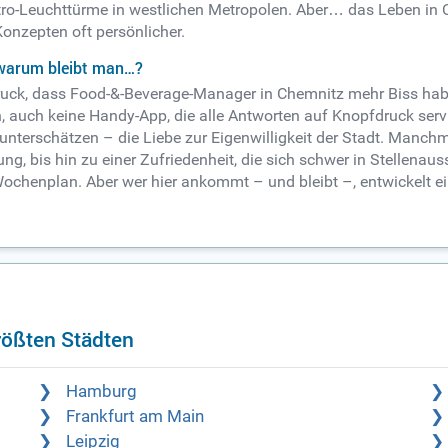
o-Leuchttürme in westlichen Metropolen. Aber… das Leben in Ch
 Konzepten oft persönlicher.
 warum bleibt man…?
ndruck, dass Food-&-Beverage-Manager in Chemnitz mehr Biss ha
 auch keine Handy-App, die alle Antworten auf Knopfdruck servie
 unterschätzen – die Liebe zur Eigenwilligkeit der Stadt. Manch
g, bis hin zu einer Zufriedenheit, die sich schwer in Stellenau
 Wochenplan. Aber wer hier ankommt – und bleibt –, entwickelt ei
rößten Städten
Hamburg
Frankfurt am Main
Leipzig