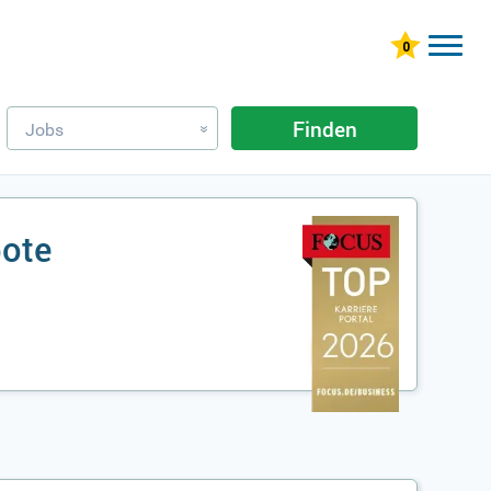
Finden
Jobs
»
bote