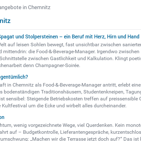
angebote in Chemnitz
nitz
agat und Stolpersteinen – ein Beruf mit Herz, Hirn und Hand
Welt auf leisen Sohlen bewegt, fast unsichtbar zwischen sanierte
nd mittendrin: die Food-&-Beverage-Manager. Irgendwo zwischen 
chnittstelle zwischen Gastlichkeit und Kalkulation. Klingt poet
nochenarbeit denn Champagner-Soirée.
igentümlich?
ft in Chemnitz als Food-&-Beverage-Manager antritt, erlebt eine 
us bodenständigen Traditionshäusern, Studentenkneipen, Tagun
st sensibel: Steigende Betriebskosten treffen auf preissensible
ltfestival um die Ecke und wirbelt alles durcheinander.
on
ichtum, wenig vorgezeichnete Wege, viel Querdenken. Kein monot
hrt auf – Budgetkontrolle, Lieferantengespräche, kurzentschl
schwung: „Machen wir die Terrasse jetzt doch auf?“ Das ist 