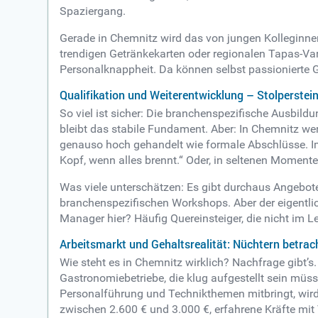
Spaziergang.
Gerade in Chemnitz wird das von jungen Kolleginnen
trendigen Getränkekarten oder regionalen Tapas-Va
Personalknappheit. Da können selbst passionierte 
Qualifikation und Weiterentwicklung – Stolperstei
So viel ist sicher: Die branchenspezifische Ausbild
bleibt das stabile Fundament. Aber: In Chemnitz w
genauso hoch gehandelt wie formale Abschlüsse. Im 
Kopf, wenn alles brennt.“ Oder, in seltenen Momenten
Was viele unterschätzen: Es gibt durchaus Angebote 
branchenspezifischen Workshops. Aber der eigentlic
Manager hier? Häufig Quereinsteiger, die nicht im
Arbeitsmarkt und Gehaltsrealität: Nüchtern betrac
Wie steht es in Chemnitz wirklich? Nachfrage gibt’s
Gastronomiebetriebe, die klug aufgestellt sein müss
Personalführung und Technikthemen mitbringt, wird
zwischen 2.600 € und 3.000 €, erfahrene Kräfte mi