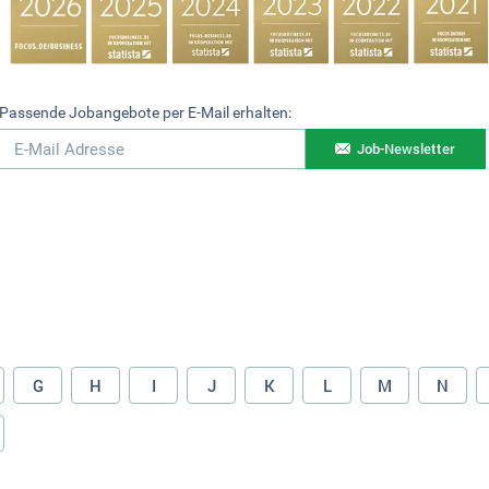
Passende Jobangebote per E-Mail erhalten:
Job-Newsletter
G
H
I
J
K
L
M
N