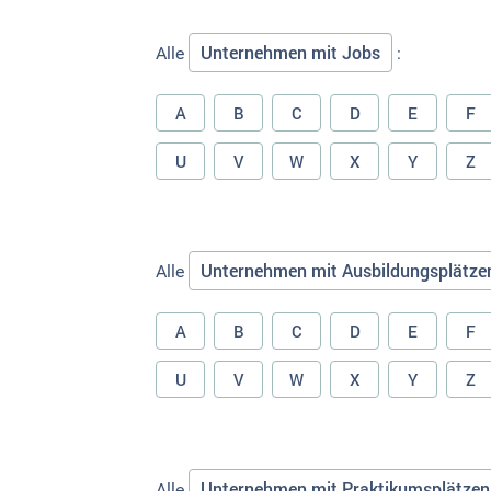
Unternehmen mit Jobs
Alle
:
A
B
C
D
E
F
U
V
W
X
Y
Z
Unternehmen mit Ausbildungsplätze
Alle
A
B
C
D
E
F
U
V
W
X
Y
Z
Unternehmen mit Praktikumsplätzen
Alle