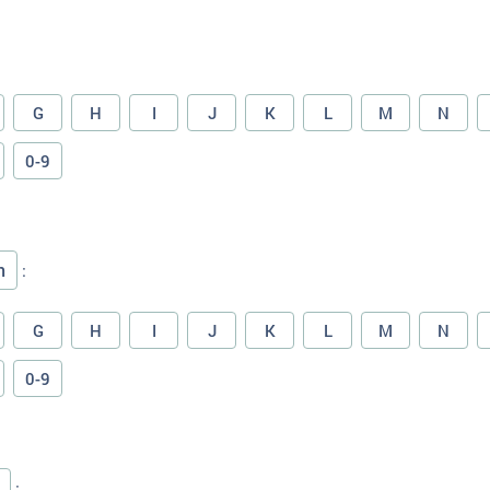
G
H
I
J
K
L
M
N
0-9
n
:
G
H
I
J
K
L
M
N
0-9
: