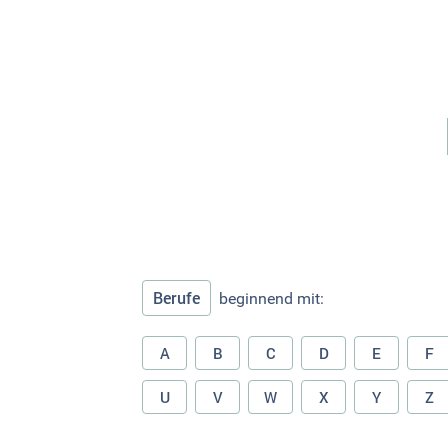
Berufe
beginnend mit:
A
B
C
D
E
F
U
V
W
X
Y
Z