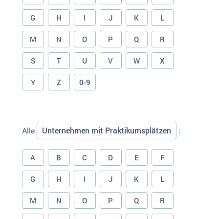
G
H
I
J
K
L
M
N
O
P
Q
R
S
T
U
V
W
X
Y
Z
0-9
Unternehmen mit Praktikumsplätzen
Alle
:
A
B
C
D
E
F
G
H
I
J
K
L
M
N
O
P
Q
R