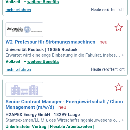
en Turbo-Technik entstand als Schiffsreparaturbetrieb für Re
Vollzeit
|
+
weitere Benefits
ise- und Hafenreparaturen von Seeschiffen und ist heute sp
Heute veröffentlicht
mehr erfahren
ezialisiert auf die Reparatur von Handelsschiffen, von der w
eltweiten Reise- und
W2-Professur für Strömungsmaschinen
Universität Rostock | 18055 Rostock
Erwartet wird eine enge Einbettung in die Fakultät, insbeson
+
dere durch Anknüpfungspunkte an Forschungsaktivitäten in
Vollzeit
|
+
weitere Benefits
den Bereichen Strukturmechanik, Schiffs- und Meerestechni
Heute veröffentlicht
mehr erfahren
k, Strömungsmechanik, Energietechnik, Fertigungstechnik,
Mikrofluidik und Biomechanik
Senior Contract Manager - Energiewirtschaft / Claim
Management (m/w/d)
H2APEX Energy GmbH | 18299 Laage
Staatsexamen/LL.M.), des Wirtschaftsingenieurwesens ode
+
r der Betriebswirtschaftslehre mit starkem rechtlichen Foku
Unbefristeter Vertrag | Flexible Arbeitszeiten |