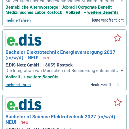
Sie verfügen über ein abgeschlossenes Studium im Bereich
+
Facility Management, TGA, Bauingenieurwesen oder einen v
Betriebliche Altersvorsorge | Jobrad | Corporate Benefit
ergleichbaren Studiengang; Sie bringen mehrjährige Erfahrun
Medizinisches Labor Rostock | Vollzeit
|
+
weitere Benefits
g in der Steuerung von Bauprojekten sowie im Facility Mana
Heute veröffentlicht
mehr erfahren
gement (idealerweise
Bachelor Elektrotechnik Energieversorgung 2027
(m/w/d) - NEU!
E.DIS Netz GmbH | 18055 Rostock
Die Integration von Menschen mit Behinderung entspricht u
+
nserem Selbstverständnis und wir begrüßen daher deren Be
Vollzeit
|
+
weitere Benefits
werbung. || Elektrotechnik, Feinmechanik, Optik, Ingenieur, T
Heute veröffentlicht
mehr erfahren
echnik.
Bachelor of Science Elektrotechnik 2027 (m/w/d) -
NEU!