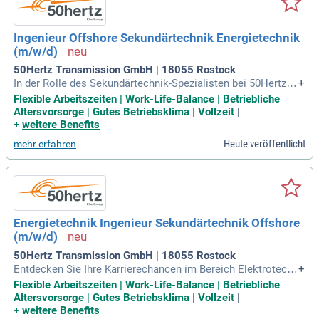
Ingenieur Offshore Sekundärtechnik Energietechnik
(m/w/d)
50Hertz Transmission GmbH | 18055 Rostock
In der Rolle des Sekundärtechnik-Spezialisten bei 50Hertz tr
+
agen Sie maßgeblich zur effizienten Anbindung von Offshore
Flexible Arbeitszeiten | Work-Life-Balance | Betriebliche
-Windkraftanlagen in der Ostsee bei. Ihr Fachwissen fließt in
Altersvorsorge | Gutes Betriebsklima | Vollzeit
|
die Planung und Umsetzung von Instandhaltungsprojekten e
+
weitere Benefits
in, die gesetzliche Vorgaben und betriebliche Standards ber
Heute veröffentlicht
mehr erfahren
ücksichtigen. Zudem leiten Sie die Konfiguration von schutz
- und leittechnischen Einrichtungen und sorgen für eine reib
ungslose Instandhaltung der Umspannwerkstechnik. Fehler
analysen und Störungsbeseitigungen in der Sekundärtechnik
sind ebenso Teil Ihrer Aufgaben. Sie optimieren Instandhalt
ungsstrategien und nehmen komplexe Funktionsproben vor.
Energietechnik Ingenieur Sekundärtechnik Offshore
Werden Sie Teil eines innovativen Teams, das für die Energi
(m/w/d)
ezukunft Deutschlands steht.
50Hertz Transmission GmbH | 18055 Rostock
Entdecken Sie Ihre Karrierechancen im Bereich Elektrotechn
+
ik und Energietechnik! Mit einem abgeschlossenen Studium
Flexible Arbeitszeiten | Work-Life-Balance | Betriebliche
und fundierten Kenntnissen im Betrieb von Höchstspannung
Altersvorsorge | Gutes Betriebsklima | Vollzeit
|
sanlagen bieten wir Ihnen eine spannende Position. Genieße
+
weitere Benefits