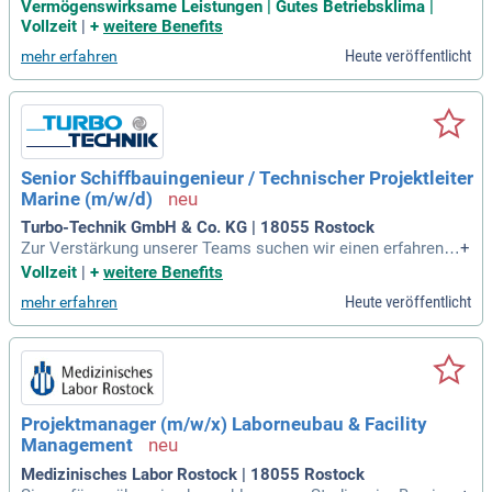
s; Du bringst mindestens 5 Jahre fundierte Berufserfahrung i
Vermögenswirksame Leistungen | Gutes Betriebsklima |
m Contract- und Claim-Management mit; Du verfügst über ei
Vollzeit
|
+
weitere Benefits
n tiefgehendes Verständnis
Heute veröffentlicht
mehr erfahren
Senior Schiffbauingenieur / Technischer Projektleiter
Marine (m/w/d)
Turbo-Technik GmbH & Co. KG | 18055 Rostock
Zur Verstärkung unserer Teams suchen wir einen erfahrene
+
n Schiffbauingenieur (m⁠/⁠w⁠/⁠d) für die technische Leitung ans
Vollzeit
|
+
weitere Benefits
pruchsvoller Projekte im Marine- und Defence-Bereich.
Heute veröffentlicht
mehr erfahren
Projektmanager (m/w/x) Laborneubau & Facility
Management
Medizinisches Labor Rostock | 18055 Rostock