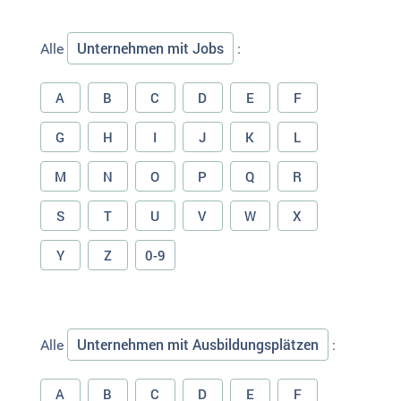
Unternehmen mit Jobs
Alle
:
A
B
C
D
E
F
G
H
I
J
K
L
M
N
O
P
Q
R
S
T
U
V
W
X
Y
Z
0-9
Unternehmen mit Ausbildungsplätzen
Alle
:
A
B
C
D
E
F