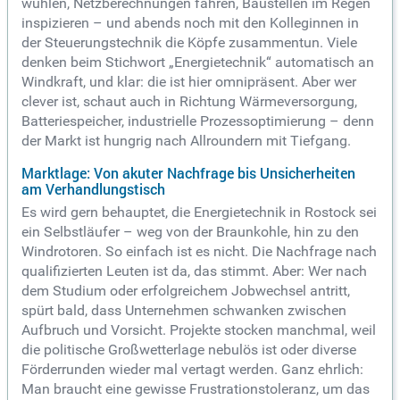
wühlen, Netzberechnungen fahren, Baustellen im Regen
inspizieren – und abends noch mit den Kolleginnen in
der Steuerungstechnik die Köpfe zusammentun. Viele
denken beim Stichwort „Energietechnik“ automatisch an
Windkraft, und klar: die ist hier omnipräsent. Aber wer
clever ist, schaut auch in Richtung Wärmeversorgung,
Batteriespeicher, industrielle Prozessoptimierung – denn
der Markt ist hungrig nach Allroundern mit Tiefgang.
Marktlage: Von akuter Nachfrage bis Unsicherheiten
am Verhandlungstisch
Es wird gern behauptet, die Energietechnik in Rostock sei
ein Selbstläufer – weg von der Braunkohle, hin zu den
Windrotoren. So einfach ist es nicht. Die Nachfrage nach
qualifizierten Leuten ist da, das stimmt. Aber: Wer nach
dem Studium oder erfolgreichem Jobwechsel antritt,
spürt bald, dass Unternehmen schwanken zwischen
Aufbruch und Vorsicht. Projekte stocken manchmal, weil
die politische Großwetterlage nebulös ist oder diverse
Förderrunden wieder mal vertagt werden. Ganz ehrlich:
Man braucht eine gewisse Frustrationstoleranz, um das