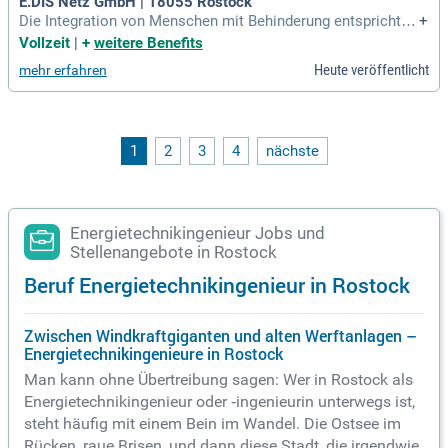
E.DIS Netz GmbH | 18055 Rostock
Die Integration von Menschen mit Behinderung entspricht u
+
nserem Selbstverständnis und wir begrüßen daher deren Be
Vollzeit
|
+
weitere Benefits
werbung. || Elektrotechnik, Feinmechanik, Optik, Ingenieur, T
Heute veröffentlicht
mehr erfahren
echnik.
1
2
3
4
nächste
Energietechnikingenieur Jobs und
Stellenangebote in Rostock
Beruf Energietechnikingenieur in Rostock
Zwischen Windkraftgiganten und alten Werftanlagen –
Energietechnikingenieure in Rostock
Man kann ohne Übertreibung sagen: Wer in Rostock als
Energietechnikingenieur oder ‑ingenieurin unterwegs ist,
steht häufig mit einem Bein im Wandel. Die Ostsee im
Rücken, raue Brisen, und dann diese Stadt, die irgendwie