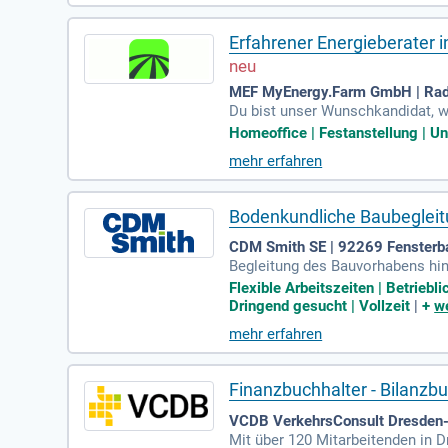
Erfahrener Energieberater 
MEF MyEnergy.Farm GmbH | Ra
Du bist unser Wunschkandidat, w
eurwesen, Architektur, Energietec
Homeoffice | Festanstellung | Un
mehr erfahren
Bodenkundliche Baubeglei
CDM Smith SE | 92269 Fensterba
Begleitung des Bauvorhabens hin
g auf Übereinstimmung mit der 
Flexible Arbeitszeiten | Betrie
Dringend gesucht | Vollzeit
|
+
we
mehr erfahren
Finanzbuchhalter - Bilanzb
VCDB VerkehrsConsult Dresden-
Mit über 120 Mitarbeitenden in D