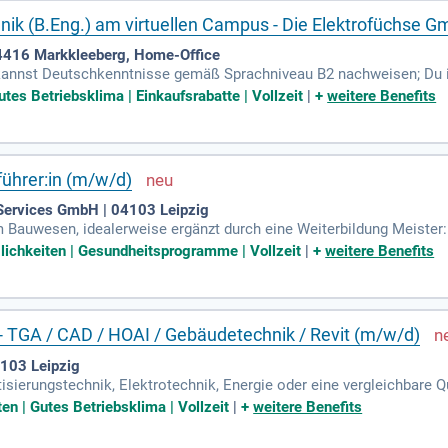
nik (B.Eng.) am virtuellen Campus - Die Elektrofüchse 
 04416 Markkleeberg, Home-Office
u kannst Deutschkenntnisse gemäß Sprachniveau B2 nachweisen; Du in
etechnik; Du arbeitest sorgfältig und hast ein gutes technisches 
tes Betriebsklima | Einkaufsrabatte | Vollzeit
|
+
weitere Benefits
uführer:in (m/w/d)
Services GmbH | 04103 Leipzig
Bauwesen, idealerweise ergänzt durch eine Weiterbildung Meister:in
ndestens 5-jährige Erfahrung als Bauführer in dem Gebäude und Ene
ichkeiten | Gesundheitsprogramme | Vollzeit
|
+
weitere Benefits
k - TGA / CAD / HOAI / Gebäudetechnik / Revit (m/w/d)
4103 Leipzig
sierungstechnik, Elektrotechnik, Energie oder eine vergleichbare Qu
on ELT-Anlagen in DIN- oder Eurocode-konformen Projekten; Sie verf
ten | Gutes Betriebsklima | Vollzeit
|
+
weitere Benefits