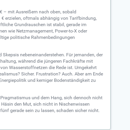
 € – mit Ausreißern nach oben, sobald
0 € erzielen, oftmals abhängig von Tarifbindung,
tliche Grundrauschen ist stabil, gerade im
Themen wie Netzmanagement, Power-to-X oder
hhaltige politische Rahmenbedingungen
und Skepsis nebeneinanderstehen. Für jemanden, der
ckhaltung, während die jüngeren Fachkräfte mit
 von Wasserstoffnetzen die Rede ist. Umgekehrt
dealismus? Sicher. Frustration? Auch. Aber am Ende
nergiepolitik und kerniger Bodenständigkeit zu
ritt, Pragmatismus und dem Hang, sich dennoch nicht
te Häsin den Mut, sich nicht in Nischenwissen
fünf gerade sein zu lassen, schaden sicher nicht.