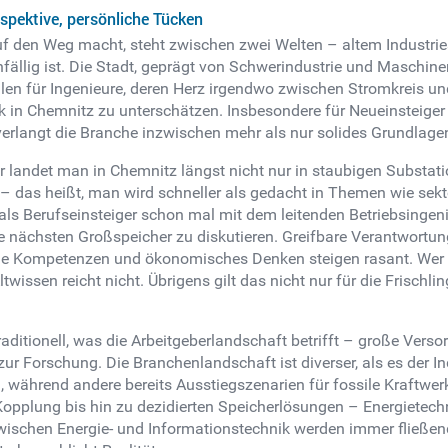
spektive, persönliche Tücken
uf den Weg macht, steht zwischen zwei Welten – altem Industries
ällig ist. Die Stadt, geprägt von Schwerindustrie und Maschine
len für Ingenieure, deren Herz irgendwo zwischen Stromkreis und
uck in Chemnitz zu unterschätzen. Insbesondere für Neueinsteiger
 verlangt die Branche inzwischen mehr als nur solides Grundlag
er landet man in Chemnitz längst nicht nur in staubigen Substat
– das heißt, man wird schneller als gedacht in Themen wie sekt
 als Berufseinsteiger schon mal mit dem leitenden Betriebsingen
nächsten Großspeicher zu diskutieren. Greifbare Verantwortung
le Kompetenzen und ökonomisches Denken steigen rasant. Wer s
wissen reicht nicht. Übrigens gilt das nicht nur für die Frischl
raditionell, was die Arbeitgeberlandschaft betrifft – große Vers
ur Forschung. Die Branchenlandschaft ist diverser, als es der I
, während andere bereits Ausstiegszenarien für fossile Kraftwerk
pplung bis hin zu dezidierten Speicherlösungen – Energietechni
wischen Energie- und Informationstechnik werden immer fließend