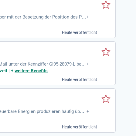
ber mit der Besetzung der Position des Pro
+
uftragt.
Heute veröffentlicht
Mail unter der Kennziffer GI95-28079-L bei F
+
zeit
|
+
weitere Benefits
Heute veröffentlicht
euerbare Energien produzieren häufig übers
+
peichern steigt
Heute veröffentlicht