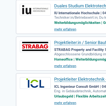
Duales Studium Elektrotech
IU Internationale Hochschule |
Techniker:in/Betriebswirt:in; D
ieversorgung und moderne Gebäud
Weiterbildungsmöglichkeiten | Gu
mehr erfahren
Projektleiter:in / Senior Ba
STRABAG Property and Facility 
Abgeschlossene Grundbildung im 
e Qualifikation; Umfassende, mi
Homeoffice | Weiterbildungsmögl
mehr erfahren
Projektleiter Elektrotechni
ICL Ingenieur Consult GmbH | 0
Eng. in Gebäudetechnik, Automati
ung in der Planung und Leitung v
Urlaubsgeld | Flexible Arbeitszei
mehr erfahren