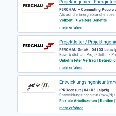
Projektingenieur Energietec
FERCHAU – Connecting People a
Als auf die Energiebranche spezi
jektingenieur Energietechnik (m/
Vollzeit
|
+
weitere Benefits
mehr erfahren
Projektleiter / Projektinge
FERCHAU GmbH | 04103 Leipzi
Bewirb dich als Projektleiter / P
rau Jana Kerschowski. Das nächs
Unbefristeter Vertrag | Betriebli
mehr erfahren
Entwicklungsingenieur (m/w
IPROconsult | 04103 Leipzig
Entwicklungsingenieur (m/w/d) th
chüssige, volatile Wind- und So
Flexible Arbeitszeiten | Kantine 
mehr erfahren