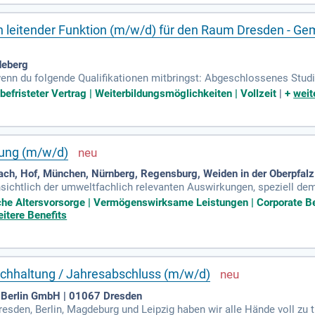
in leitender Funktion (m/w/d) für den Raum Dresden - G
deberg
enn du folgende Qualifikationen mitbringst: Abgeschlossenes Stud
hnik oder vergleichbar; Zertifizierung als Energieeffizienzexperte (
befristeter Vertrag | Weiterbildungsmöglichkeiten | Vollzeit
|
+
weit
tung (m/w/d)
ch, Hof, München, Nürnberg, Regensburg, Weiden in der Oberpfalz
sichtlich der umweltfachlich relevanten Auswirkungen, speziell d
Baugenehmigung und den Leistungsbeschreibungen sowie mit den al
bliche Altersvorsorge | Vermögenswirksame Leistungen | Corporate 
itere Benefits
uchhaltung / Jahresabschluss (m/w/d)
Berlin GmbH | 01067 Dresden
resden, Berlin, Magdeburg und Leipzig haben wir alle Hände voll zu t