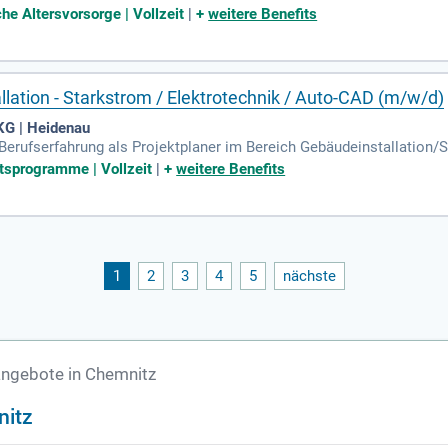
Verkehrs- und Infrastrukturplanung bis hin zu Fahrzeugtechnik und
che Altersvorsorge | Vollzeit
|
+
weitere Benefits
lation - Starkstrom / Elektrotechnik / Auto-CAD (m/w/d)
KG | Heidenau
Berufserfahrung als Projektplaner im Bereich Gebäudeinstallation/S
studium in Elektrotechnik oder sind Techniker:in/Elektromeister:i
tsprogramme | Vollzeit
|
+
weitere Benefits
1
2
3
4
5
nächste
angebote in Chemnitz
nitz