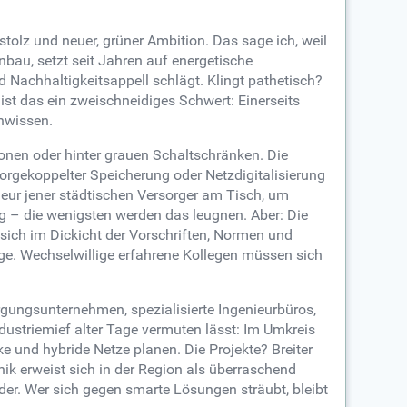
tolz und neuer, grüner Ambition. Das sage ich, weil
nbau, setzt seit Jahren auf energetische
 Nachhaltigkeitsappell schlägt. Klingt pathetisch?
 ist das ein zweischneidiges Schwert: Einerseits
enwissen.
ionen oder hinter grauen Schaltschränken. Die
orgekoppelter Speicherung oder Netzdigitalisierung
ieur jener städtischen Versorger am Tisch, um
 – die wenigsten werden das leugnen. Aber: Die
ich im Dickicht der Vorschriften, Normen und
inge. Wechselwillige erfahrene Kollegen müssen sich
orgungsunternehmen, spezialisierte Ingenieurbüros,
ndustriemief alter Tage vermuten lässt: Im Umkreis
e und hybride Netze planen. Die Projekte? Breiter
k erweist sich in der Region als überraschend
er. Wer sich gegen smarte Lösungen sträubt, bleibt