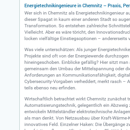
Energietechnikingenieure in Chemnitz – Praxis, Per
Wer sich in Chemnitz als Energietechnikingenieur a
dieser Spagat in kaum einer anderen Stadt so augenf
Transformation. So entstehen zahlreiche Schnittstel
Vielleicht. Aber es wäre töricht, den Innovationsdr
locken vielfältige Einstiegsoptionen – andererseits
Was viele unterschätzen: Als junger Energietechnik
Projekte sind oft von der Energiewende durchzogen 
hineingeschoben. Einblicke gefällig? Hier sitzt man
gemeinsam den Umbau der Mittelspannung oder die 
Anforderungen an Kommunikationsfähigkeit, digita
Cybersecurity-Vorgaben verheddert, merkt rasch – Alt
teils ebenso neu erfinden.
Wirtschaftlich betrachtet wirkt Chemnitz zunächst t
Automatisierungstechnik, gelegentlich ein Abzweig z
entwickeln Mittelständler elektrotechnische Anlagen
als man denkt. Von Netzausbau über Kraft-Wärme-Ko
innovatives Feld. Einzelner Haken: Die Übergänge z