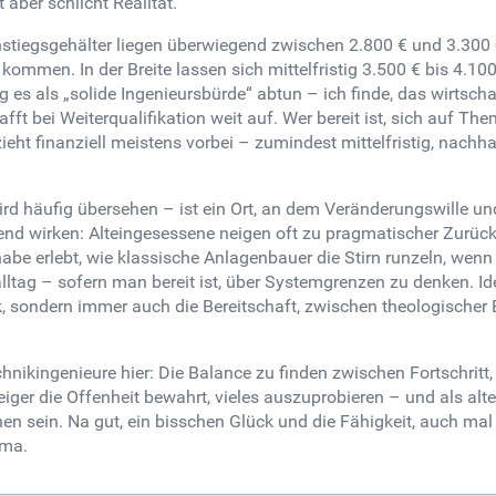
t aber schlicht Realität.
nstiegsgehälter liegen überwiegend zwischen 2.800 € und 3.300
kommen. In der Breite lassen sich mittelfristig 3.500 € bis 4.10
 als „solide Ingenieursbürde“ abtun – ich finde, das wirtschaf
fft bei Weiterqualifikation weit auf. Wer bereit ist, sich auf 
zieht finanziell meistens vorbei – zumindest mittelfristig, nac
 wird häufig übersehen – ist ein Ort, an dem Veränderungswille 
ierend wirken: Alteingesessene neigen oft zu pragmatischer Zurü
be erlebt, wie klassische Anlagenbauer die Stirn runzeln, wenn
lltag – sofern man bereit ist, über Systemgrenzen zu denken. I
, sondern immer auch die Bereitschaft, zwischen theologischer E
etechnikingenieure hier: Die Balance zu finden zwischen Fortsch
teiger die Offenheit bewahrt, vieles auszuprobieren – und als al
 sein. Na gut, ein bisschen Glück und die Fähigkeit, auch mal 
ema.