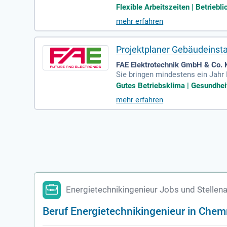
u allen Bereichen des ÖPNV: Von 
Flexible Arbeitszeiten | Betriebli
mehr erfahren
Projektplaner Gebäudeinstal
FAE Elektrotechnik GmbH & Co. 
Sie bringen mindestens ein Jahr 
reich abgeschlossenes Ingenieurs
Gutes Betriebsklima | Gesundhei
mehr erfahren
Energietechnikingenieur Jobs und Stellen
Beruf Energietechnikingenieur in Chem