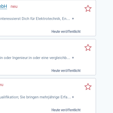
GmbH
teressierst Dich für Elektrotechnik, Energ
+
Verständnis; Du
Heute veröffentlicht
 oder Ingenieur:in oder eine vergleichbar
+
rgietechnik; Überzeugendes
Heute veröffentlicht
alifikation; Sie bringen mehrjährige Erfahr
+
ügen über fundierte
Heute veröffentlicht