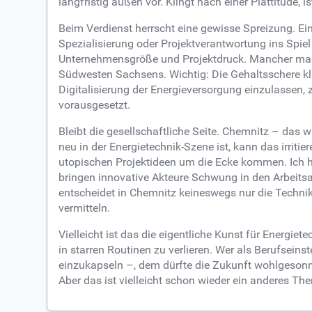
langfristig außen vor. Klingt nach einer Plattitüde, is
Beim Verdienst herrscht eine gewisse Spreizung. Ei
Spezialisierung oder Projektverantwortung ins Spiel 
Unternehmensgröße und Projektdruck. Mancher mag es
Südwesten Sachsens. Wichtig: Die Gehaltsschere kla
Digitalisierung der Energieversorgung einzulassen, 
vorausgesetzt.
Bleibt die gesellschaftliche Seite. Chemnitz – das
neu in der Energietechnik-Szene ist, kann das irrit
utopischen Projektideen um die Ecke kommen. Ich ha
bringen innovative Akteure Schwung in den Arbeitsa
entscheidet in Chemnitz keineswegs nur die Technik
vermitteln.
Vielleicht ist das die eigentliche Kunst für Energi
in starren Routinen zu verlieren. Wer als Berufseins
einzukapseln –, dem dürfte die Zukunft wohlgesonnen
Aber das ist vielleicht schon wieder ein anderes Th