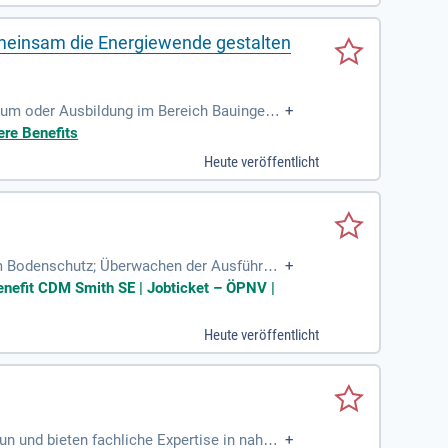
emeinsam die Energiewende gestalten
ium oder Ausbildung im Bereich Bauingeni
+
m/w/d); Erfahrung
ere Benefits
Heute veröffentlicht
em Bodenschutz; Überwachen der Ausführun
+
lgemein anerkannten Regeln der Technik
Benefit CDM Smith SE | Jobticket – ÖPNV |
Heute veröffentlicht
un und bieten fachliche Expertise in nahez
+