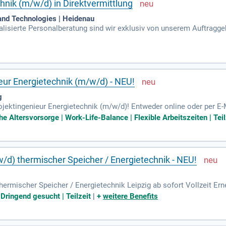
hnik (m/w/d) in Direktvermittlung
nd Technologies | Heidenau
alisierte Personalberatung sind wir exklusiv von unserem Auftragge
w/d) in Direktvermittlung im Raum Dresden in Direktvermittlung bea
nieur Energietechnik (m/w/d) - NEU!
g
rojektingenieur Energietechnik (m/w/d)! Entweder online oder per E-
te Level wartet auf dich!
che Altersvorsorge | Work-Life-Balance | Flexible Arbeitszeiten | Teil
/d) thermischer Speicher / Energietechnik - NEU!
ermischer Speicher / Energietechnik Leipzig ab sofort Vollzeit Ern
larenergie oder industrielle Abwärme, wodurch der Bedarf an Wärmes
| Dringend gesucht | Teilzeit
|
+
weitere Benefits