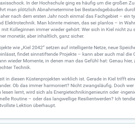
Praxisschock. In der Hochschule ging es häufig um die großen 
führt man plötzlich Abnahmetermine bei Bestandsgebäuden durc
daher nach dem ersten Jahr noch einmal das Fachgebiet – ein ty
 Elektrotechnik. Man könnte meinen, das sei planlos – in Wah
mit Kolleginnen immer wieder gehört: Wer sich in Kiel nicht zu 
er monetär, aber inhaltlich, ganz sicher.
jekte wie „Kiel 2042“ setzen auf intelligente Netze, neue Spei
einlässt, findet sinnstiftende Projekte – kann aber auch mal die 
ann wieder Momente, in denen man das Gefühl hat: Genau hier,
echter Technik.
in diesen Küstenprojekten wirklich ist. Gerade in Kiel trifft e
ander. Ob das immer harmoniert? Nicht zwangsläufig. Doch wer s
en lernt, wird sich als Energietechnikingenieurin oder -ingenie
nelle Routine – oder das langwellige Resilientwerden? Ich tendi
rtvollste Lektion überhaupt.