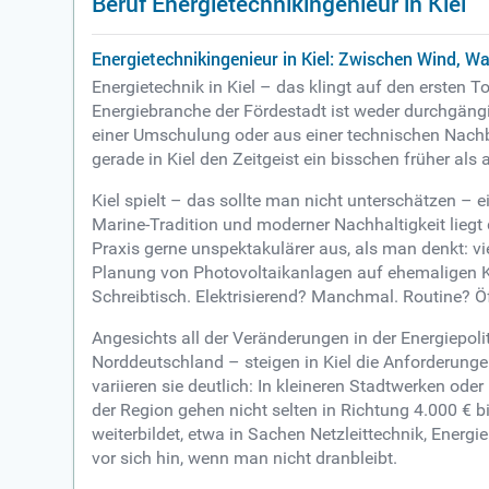
Beruf Energietechnikingenieur in Kiel
Energietechnikingenieur in Kiel: Zwischen Wind, 
Energietechnik in Kiel – das klingt auf den ersten 
Energiebranche der Fördestadt ist weder durchgängig 
einer Umschulung oder aus einer technischen Nachb
gerade in Kiel den Zeitgeist ein bisschen früher als 
Kiel spielt – das sollte man nicht unterschätzen – e
Marine-Tradition und moderner Nachhaltigkeit liegt
Praxis gerne unspektakulärer aus, als man denkt: 
Planung von Photovoltaikanlagen auf ehemaligen Ka
Schreibtisch. Elektrisierend? Manchmal. Routine? Ö
Angesichts all der Veränderungen in der Energiepo
Norddeutschland – steigen in Kiel die Anforderung
variieren sie deutlich: In kleineren Stadtwerken od
der Region gehen nicht selten in Richtung 4.000 € b
weiterbildet, etwa in Sachen Netzleittechnik, Energ
vor sich hin, wenn man nicht dranbleibt.