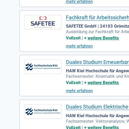
mehr erfahren
Fachkraft für Arbeitssicher
SAFETEE GmbH | 24103 Grömitz, 
Ausbildung zur Fachkraft für Arb
ager oder Sicherheitsingenieur/i
Vollzeit
|
+
weitere Benefits
mehr erfahren
Duales Studium Erneuerbare
HAW Kiel Hochschule für Angew
Fachsemester: Kinematik und Kin
eurwissenschaftliche Wahlmodule
Vollzeit
|
+
weitere Benefits
mehr erfahren
Duales Studium Elektrische
HAW Kiel Hochschule für Angew
Fachsemester: Vektoranalysis; W
chnik; Modellierung in der elekt
Vollzeit
|
+
weitere Benefits