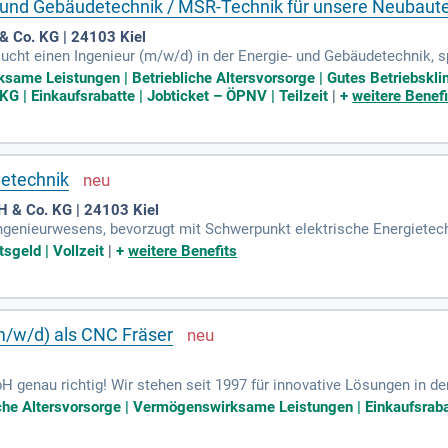
- und Gebäudetechnik / MSR-Technik für unsere Neubau
& Co. KG | 24103 Kiel
cht einen Ingenieur (m/w/d) in der Energie- und Gebäudetechnik, s
iliengeführtes Unternehmen mit Sitz in Kiel sind wir national und 
ame Leistungen | Betriebliche Altersvorsorge | Gutes Betriebsklim
rgesellschaft CHEFS CULINAR ist Branchenführer im Zustellgroßha
G | Einkaufsrabatte | Jobticket – ÖPNV | Teilzeit
|
+
weitere Benefi
er 10.000 Mitarbeitenden setzen wir auf Teamarbeit und Innovation
ion der Gebäudeautomation und Zusammenarbeit mit TGA-Bereichen. B
 in Kiel!
ietechnik
 & Co. KG | 24103 Kiel
genieurwesens, bevorzugt mit Schwerpunkt elektrische Energietech
 zum Meister; Techniker (m/w/d); Fundierte Kenntnisse im Bereich
sgeld | Vollzeit
|
+
weitere Benefits
/w/d) als CNC Fräser
genau richtig! Wir stehen seit 1997 für innovative Lösungen in de
liche Altersvorsorge | Vermögenswirksame Leistungen | Einkaufsraba