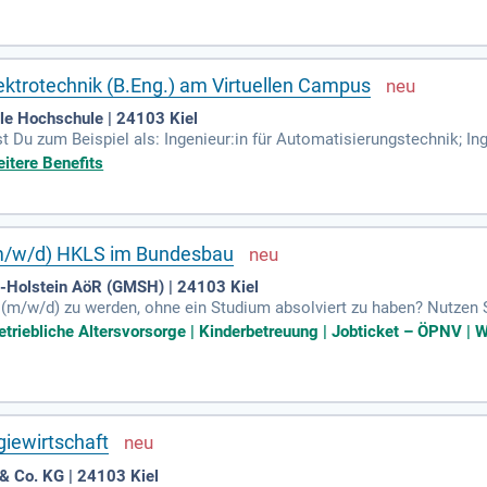
ektrotechnik (B.Eng.) am Virtuellen Campus
ale Hochschule | 24103 Kiel
Du zum Beispiel als: Ingenieur:in für Automatisierungstechnik; Ingen
tionstechnik.
itere Benefits
(m/w/d) HKLS im Bundesbau
Holstein AöR (GMSH) | 24103 Kiel
(m/w/d) zu werden, ohne ein Studium absolviert zu haben? Nutzen S
flexible Arbeitszeiten zwischen 6 und 21 Uhr in einer Vollzeitstelle
triebliche Altersvorsorge | Kinderbetreuung | Jobticket – ÖPNV | W
 Sie von umfassenden Fort- und Weiterbildungsangeboten, die Ihre p
und einer betrieblichen Altersvorsorge kooperieren wir mit Hanse
sangeboten, um Familie und Beruf optimal zu vereinbaren.
giewirtschaft
& Co. KG | 24103 Kiel