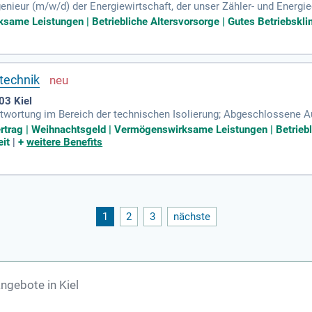
genieur (m/w/d) der Energiewirtschaft, der unser Zähler- und Ener
datenpflege, Ausschreibung sowie die Beschaffung elektronischer 
ame Leistungen | Betriebliche Altersvorsorge | Gutes Betriebsklim
gieteam im Rahmen von ISO 50001 als Energieanalyst. Sie verfügen 
giewirtschaft und bringen relevante Berufserfahrung mit. Neben eine
ngen wie Urlaubs- und Weihnachtsgeld. Werden Sie Teil eines motivie
rtechnik
03 Kiel
ntwortung im Bereich der technischen Isolierung; Abgeschlossene A
igem aufbauenden Ingenieurstudium; Sichere Kenntnisse in vertrags-
Vertrag | Weihnachtsgeld | Vermögenswirksame Leistungen | Betrieb
eit
|
+
weitere Benefits
1
2
3
nächste
ngebote in Kiel