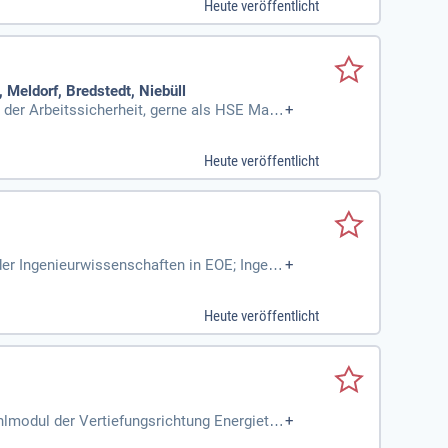
Heute veröffentlicht
Meldorf, Bredstedt, Niebüll
n der Arbeitssicherheit, gerne als HSE Man
+
 Sicherheitstechnik
Heute veröffentlicht
er Ingenieurwissenschaften in EOE; Ingeni
+
Heute veröffentlicht
lmodul der Vertiefungsrichtung Energiete
+
richtung Mechatronik