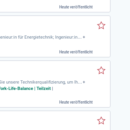
Heute veröffentlicht
ieur:in für Energietechnik; Ingenieur:in fü
+
Heute veröffentlicht
ie unsere Technikerqualifizierung, um Ihre
+
 mit 38,7 Wochenstunden oder in individuell
ork-Life-Balance | Teilzeit
|
ersönliche und fachliche Entwicklung förder
fit für mehr Wohlbefinden. Zudem unterstü
Heute veröffentlicht