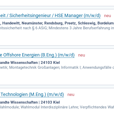
heit / Sicherheitsingenieur / HSE Manager (m/w/d)
Handewitt, Neumünster, Rendsburg, Preetz, Schleswig, Bordelum, 
eitssicherheit nach § 6 ASiG; Mindestens 3 Jahre Berufserfahrung i
n; Zusatzqualifikation als SiGeKo oder abgeschlossenes Studium in
 Offshore Energien (B.Eng.) (m/w/d)
andte Wissenschaften | 24103 Kiel
etik; Montagetechnik Großanlagen; Informatik I; Anwendungsfälle d
 (Semester 3 bis 6) *; 4.
 Technologien (M.Eng.) (m/w/d)
andte Wissenschaften | 24103 Kiel
ahlmodule; Wahlmodul Interdisziplinäre Lehre; Verpflichtendes Wah
rischen Energietechnik; Verpflichtendes Wahlmodul der Vertiefungs