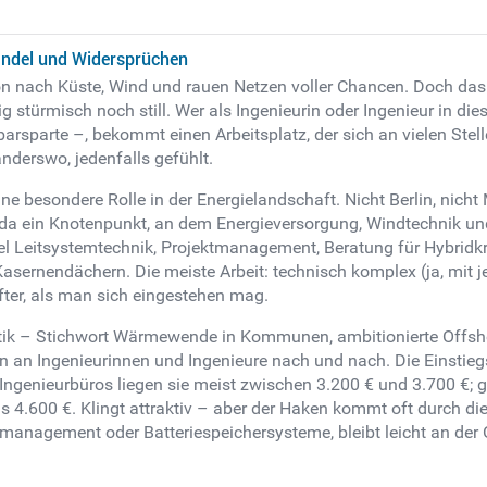
Wandel und Widersprüchen
Ton nach Küste, Wind und rauen Netzen voller Chancen. Doch das 
stürmisch noch still. Wer als Ingenieurin oder Ingenieur in diese
arsparte –, bekommt einen Arbeitsplatz, der sich an vielen Ste
anderswo, jedenfalls gefühlt.
ine besondere Rolle in der Energielandschaft. Nicht Berlin, nich
 da ein Knotenpunkt, an dem Energieversorgung, Windtechnik und 
viel Leitsystemtechnik, Projektmanagement, Beratung für Hybrid
sernendächern. Die meiste Arbeit: technisch komplex (ja, mit 
fter, als man sich eingestehen mag.
litik – Stichwort Wärmewende in Kommunen, ambitionierte Offs
en an Ingenieurinnen und Ingenieure nach und nach. Die Einsti
er Ingenieurbüros liegen sie meist zwischen 3.200 € und 3.700 €
is 4.600 €. Klingt attraktiv – aber der Haken kommt oft durch di
iemanagement oder Batteriespeichersysteme, bleibt leicht an der