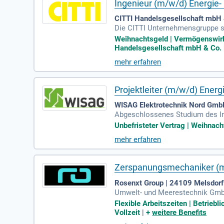
Ingenieur (m/w/d) Energie
CITTI Handelsgesellschaft mbH 
Die CITTI Unternehmensgruppe su
n und Gewerbeimmobilien. Als fam
Weihnachtsgeld | Vermögenswirks
erausforderungen. Unsere Tochte
Handelsgesellschaft mbH & Co. K
und angrenzenden Ländern. Mit üb
mehr erfahren
rkung für die Systemadministrat
stelle in unserer Hauptverwaltung
Projektleiter (m/w/d) Energ
WISAG Elektrotechnik Nord GmbH
Abgeschlossenes Studium des In
he Ausbildung mit Weiterbildung
Unbefristeter Vertrag | Weihnacht
mehr erfahren
Zerspanungsmechaniker (m
Rosenxt Group | 24109 Melsdorf
Umwelt- und Meerestechnik GmbH 
tigen Produkt.
Flexible Arbeitszeiten | Betrieb
Vollzeit
|
+
weitere Benefits