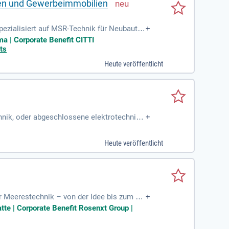
ten und Gewerbeimmobilien
pezialisiert auf MSR-Technik für Neubaute
+
international tätig und bieten spannende H
a | Corporate Benefit CITTI
ndel und beliefert Kunden in Deutschland
ts
. In der Bauabteilung benötigen wir Verstä
Heute veröffentlicht
ewerben Sie sich jetzt für eine Vollzeit
nik, oder abgeschlossene elektrotechnisc
+
 Energieversorgungsanlagen
Heute veröffentlicht
r Meerestechnik – von der Idee bis zum fer
+
tte | Corporate Benefit Rosenxt Group |