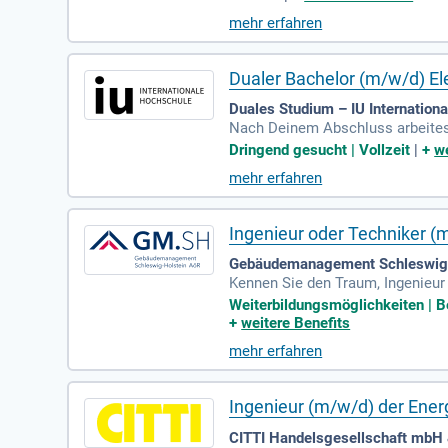
mehr erfahren
Dualer Bachelor (m/w/d) El
Duales Studium – IU Internation
Nach Deinem Abschluss arbeitest 
r Informations- & Telekommunika
Dringend gesucht | Vollzeit
|
+
we
mehr erfahren
Ingenieur oder Techniker 
Gebäudemanagement Schleswig-
Kennen Sie den Traum, Ingenieur 
Ziele zu erreichen! Genießen Sie 
Weiterbildungsmöglichkeiten | Be
en Teilzeitmodellen. Profitieren
+
weitere Benefits
n. Neben Gesundheitsprogrammen 
mehr erfahren
tzen wir Sie mit Kinderbetreuung
Ingenieur (m/w/d) der Ener
CITTI Handelsgesellschaft mbH 