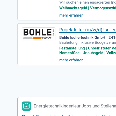
Wir suchen einen engagierten In
re Aufgaben umfassen die Stamm
Weihnachtsgeld | Vermögenswirks
dem unterstützen Sie unser Ener
mehr erfahren
dium in Elektrotechnik oder Ener
Sie von attraktiven Zusatzleistu
he Zukunft bei uns!
Projektleiter (m/w/d) Isolie
Bohle Isoliertechnik GmbH | 241
Bauleitung inklusive Budgetvera
sterqualifikation oder einschläg
Festanstellung | Unbefristeter 
Homeoffice | Urlaubsgeld | Vollz
mehr erfahren
Energietechnikingenieur Jobs und Stellena