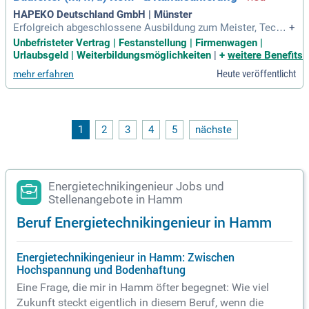
HAPEKO Deutschland GmbH | Münster
Erfolgreich abgeschlossene Ausbildung zum Meister, Techn
+
iker oder Bauingenieur (m/w/d) oder eine vergleichbare Qual
Unbefristeter Vertrag | Festanstellung | Firmenwagen |
ifikation; Berufserfahrung als Bauleiter, Projektleiter oder Po
Urlaubsgeld | Weiterbildungsmöglichkeiten
|
+
weitere Benefits
lier – idealerweise im Tiefbau, Kanalbau, Rohrleitungsbau, L
Heute veröffentlicht
mehr erfahren
eitungsbau oder
1
2
3
4
5
nächste
Energietechnikingenieur Jobs und
Stellenangebote in Hamm
Beruf Energietechnikingenieur in Hamm
Energietechnikingenieur in Hamm: Zwischen
Hochspannung und Bodenhaftung
Eine Frage, die mir in Hamm öfter begegnet: Wie viel
Zukunft steckt eigentlich in diesem Beruf, wenn die