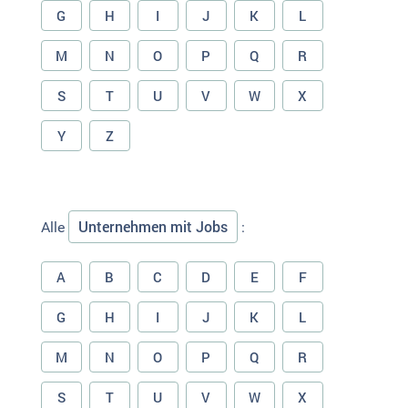
G
H
I
J
K
L
M
N
O
P
Q
R
S
T
U
V
W
X
Y
Z
Unternehmen mit Jobs
Alle
:
A
B
C
D
E
F
G
H
I
J
K
L
M
N
O
P
Q
R
S
T
U
V
W
X