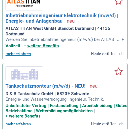
Inbetriebnahmeingenieur Elektrotechnik (m/w/d) |
Energie- und Anlagenbau
ATLAS TITAN West GmbH Standort Dortmund | 44135
Dortmund
Werden Sie Inbetriebnahmeingenieur (m/w/d) bei ATLAS TIT
+
AN West GmbH und gestalten Sie innovative Energie- und In
Vollzeit
|
+
weitere Benefits
dustrieanlagen mit. Sie übernehmen die Koordination und In
Heute veröffentlicht
mehr erfahren
betriebnahme elektrotechnischer Systeme und identifizieren
Optimierungspotenziale für einen reibungslosen Übergang i
n den Betrieb. Ihre Aufgaben umfassen die eigenverantwortli
che Planung und Organisation, einschließlich der Erstellung
von Inbetriebnahmeplänen und technischer Dokumentation.
Sie koordinieren Schnittstellen zwischen Elektrotechnik, E
Tankschutzmonteur (m/w/d) - NEU!
MSR und anderen Gewerken. Zudem führen Sie Funktionspr
üfungen, Loop-Checks und Systemtests durch. Bewerben Si
D & B Tankschutz GmbH | 58239 Schwerte
e sich jetzt und werden Sie Teil zukunftsweisender Projekte
Energie- und Wasserversorgung, Ingenieur, Technik.
im Energiesektor!
Unbefristeter Vertrag | Festanstellung | Arbeitskleidung | Gutes
Betriebsklima | Weiterbildungsmöglichkeiten
|
+
weitere Benefits
Heute veröffentlicht
mehr erfahren