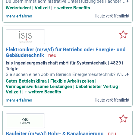
Du übernimmst administrative Unterstützung des Fachberei
+
chs bei den täglich anfallenden Aufgaben: Du bist eingeschr
Werkstudent | Vollzeit
|
+
weitere Benefits
iebener Student (m/w/d) der Immobilienwirtschaft, Vermess
Heute veröffentlicht
mehr erfahren
ungstechnik, Wirtschafts- / Rechts- oder Ingenieurswissens
chaften oder einer vergleichbaren
Elektroniker (m/w/d) für Betriebs oder Energie- und
Gebäudetechnik
isis Ingenieurgesellschaft mbH für Systemtechnik | 48291
Telgte
Sie suchen einen Job im Bereich Energiemesstechnik? Wir
+
bieten Ihnen die Möglichkeit zur Installation und Inbetriebna
Gutes Betriebsklima | Flexible Arbeitszeiten |
hme von innovativer Messtechnik sowie deren Integration i
Vermögenswirksame Leistungen | Unbefristeter Vertrag |
n moderne Energiemanagementsysteme. Ihre Aufgaben umf
Vollzeit
|
+
weitere Benefits
assen auch die Prüfung und Wartung im Umfeld der Technis
Heute veröffentlicht
mehr erfahren
chen Gebäudeausstattung. Eine abgeschlossene Ausbildun
g in Elektrotechnik ist wünschenswert, Berufsanfänger sind
willkommen! Profitieren Sie von flexiblen Arbeitszeiten und
einer wertschätzenden Unternehmenskultur. Bei uns erhalte
n Sie einen unbefristeten Arbeitsvertrag und zahlreiche Mög
lichkeiten zur fachlichen Weiterentwicklung.
Bauleiter (m/w/d) Rohr- & Kanalsanierung