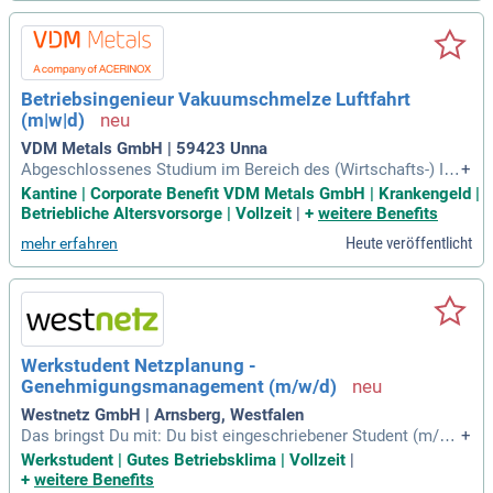
Betriebsingenieur Vakuumschmelze Luftfahrt
(m|w|d)
VDM Metals GmbH | 59423 Unna
Abgeschlossenes Studium im Bereich des (Wirtschafts-) Ing
+
enieurwesens, Metallurgie, Werkstofftechnik oder Vergleich
Kantine | Corporate Benefit VDM Metals GmbH | Krankengeld |
bares; Mehrjährige Berufserfahrung in der Erzeugung von Ed
Betriebliche Altersvorsorge | Vollzeit
|
+
weitere Benefits
elstahl, Nichteisenlegierungen oder Stahl; Erfahrung mit kon
Heute veröffentlicht
mehr erfahren
tinuierlichen Produktionsbetrieben
Werkstudent Netzplanung -
Genehmigungsmanagement (m/w/d)
Westnetz GmbH | Arnsberg, Westfalen
Das bringst Du mit: Du bist eingeschriebener Student (m/w/
+
d) der Immobilienwirtschaft, Vermessungstechnik, Wirtscha
Werkstudent | Gutes Betriebsklima | Vollzeit
|
fts- / Rechts- oder Ingenieurswissenschaften oder einer ver
+
weitere Benefits