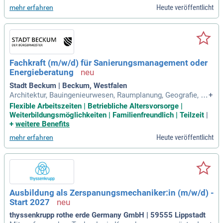
gleichbaren Fachrichtung, begeisterst Dich für den Energies
Heute veröffentlicht
mehr erfahren
ektor und hast Spaß
Fachkraft (m/w/d) für Sanierungsmanagement oder
Energieberatung
Stadt Beckum | Beckum, Westfalen
Architektur, Bauingenieurwesen, Raumplanung, Geografie, Kl
+
imaschutz, Umweltwissenschaften); Idealerweise Fort-, Aus-
Flexible Arbeitszeiten | Betriebliche Altersvorsorge |
und Weiterbildungen wie die BAFA Qualifikationsprüfung En
Weiterbildungsmöglichkeiten | Familienfreundlich | Teilzeit
|
ergieberatung (Energie-Effizienz-Experte) oder Berufs- oder
+
weitere Benefits
Umsetzungserfahrung
Heute veröffentlicht
mehr erfahren
Ausbildung als Zerspanungsmechaniker:in (m/w/d) -
Start 2027
thyssenkrupp rothe erde Germany GmbH | 59555 Lippstadt