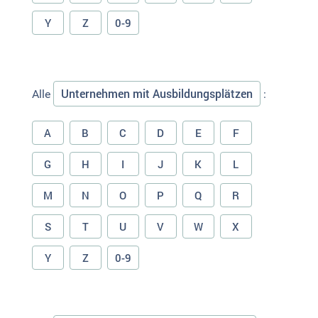
Y
Z
0-9
Unternehmen mit Ausbildungsplätzen
Alle
:
A
B
C
D
E
F
G
H
I
J
K
L
M
N
O
P
Q
R
S
T
U
V
W
X
Y
Z
0-9