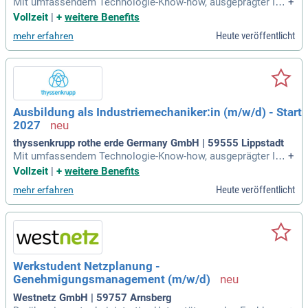
Mit umfassendem Technologie-Know-how, ausgeprägter Ing
+
enieurskompetenz und hoher Innovationskraft entwickelt de
Vollzeit
|
+
weitere Benefits
r Konzern Lösungen für die Herausforderungen der Zukunft,
Heute veröffentlicht
mehr erfahren
insbesondere in den Bereichen Klimaschutz und Energiewen
de, digitaler Transformation
Ausbildung als Industriemechaniker:in (m/w/d) - Start
2027
thyssenkrupp rothe erde Germany GmbH | 59555 Lippstadt
Mit umfassendem Technologie-Know-how, ausgeprägter Ing
+
enieurskompetenz und hoher Innovationskraft entwickelt de
Vollzeit
|
+
weitere Benefits
r Konzern Lösungen für die Herausforderungen der Zukunft,
Heute veröffentlicht
mehr erfahren
insbesondere in den Bereichen Klimaschutz und Energiewen
de, digitaler Transformation
Werkstudent Netzplanung -
Genehmigungsmanagement (m/w/d)
Westnetz GmbH | 59757 Arnsberg