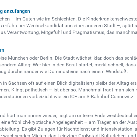
zig anzufangen
gehen – im Guten wie im Schlechten. Die Kinderkrankenschwester i
s erfahrener Wechselkandidat aus einer anderen Stadt –, spürt sc
us Verantwortung, Mitgefühl und Pragmatismus, das manchmal v
rn
eise München oder Berlin. Die Stadt wächst, klar, doch das schlä
ondern Alltag: Wer hier in den Beruf startet, merkt schnell, dass
genug durcheinander wie Dominosteine nach einem Windstoß.
h in Sachsen oft auf einen Blick digitalisiert) bleibt der Alltag e
warnen. Klingt pathetisch – ist aber so. Manchmal fragt man sic
inderstationen vorbeizieht wie ein ICE am S-Bahnhof Connewitz.
t und hört man immer wieder, liegt am unteren Ende westdeutsch
eine fröhlich-kryptische Angelegenheit – am Träger, an der Ausb
bteilung. Es gibt Zulagen für Nachtdienst und Intensivstation, 
e wachsenden Mieten, das Leipziger Großstadt-Kulturleben, und v