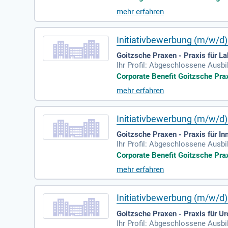
mehr erfahren
Initiativbewerbung (m/w/d)
Goitzsche Praxen - Praxis für L
Ihr Profil: Abgeschlossene Ausb
ng mit Patient:innen; Gute Deuts
Corporate Benefit Goitzsche Prax
mehr erfahren
Initiativbewerbung (m/w/d)
Goitzsche Praxen - Praxis für In
Ihr Profil: Abgeschlossene Ausb
ng mit Patient:innen; Gute Deuts
Corporate Benefit Goitzsche Prax
mehr erfahren
Initiativbewerbung (m/w/d)
Goitzsche Praxen - Praxis für Ur
Ihr Profil: Abgeschlossene Ausb