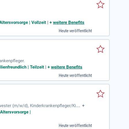
ltersvorsorge | Vollzeit
|
+
weitere Benefits
Heute veröffentlicht
rankenpfleger.
enfreundlich | Teilzeit
|
+
weitere Benefits
Heute veröffentlicht
wester (m/w/d), Kinderkrankenpfleger/Kind
+
tem; Eigenverantwortliche
Altersvorsorge |
Heute veröffentlicht