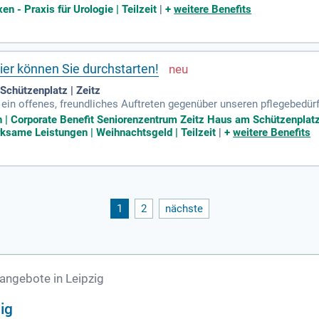
chkenntnisse in Wort und Schrift; Selbstständige und strukturierte A
n - Praxis für Urologie | Teilzeit
|
+
weitere Benefits
ier können Sie durchstarten!
Schützenplatz | Zeitz
 ein offenes, freundliches Auftreten gegenüber unseren pflegebedü
eruf; Sie verfügen über eine abgeschlossene Berufsausbildung als G
| Corporate Benefit Seniorenzentrum Zeitz Haus am Schützenplatz |
same Leistungen | Weihnachtsgeld | Teilzeit
|
+
weitere Benefits
1
2
nächste
angebote in Leipzig
ig