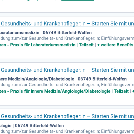
 Gesundheits- und Krankenpfleger:in – Starten Sie mit un
aboratoriumsmedizin | 06749 Bitterfeld-Wolfen
ildung zum/zur Gesundheits- und Krankenpfleger:in; Einfühlungsve
chkenntnisse in Wort und Schrift; Selbstständige und strukturierte A
en - Praxis für Laboratoriumsmedizin | Teilzeit
|
+
weitere Benefits
 Gesundheits- und Krankenpfleger:in – Starten Sie mit un
nere Medizin/Angiologie/Diabetologie | 06749 Bitterfeld-Wolfen
ildung zum/zur Gesundheits- und Krankenpfleger:in; Einfühlungsve
chkenntnisse in Wort und Schrift; Selbstständige und strukturierte A
en - Praxis für Innere Medizin/Angiologie/Diabetologie | Teilzeit
|
 Gesundheits- und Krankenpfleger:in – Starten Sie mit un
ologie | 06749 Bitterfeld-Wolfen
ildung zum/zur Gesundheits- und Krankenpfleger:in; Einfühlungsve