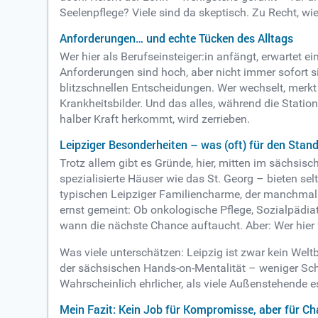
Seelenpflege? Viele sind da skeptisch. Zu Recht, w
Anforderungen… und echte Tücken des Alltags
Wer hier als Berufseinsteiger:in anfängt, erwartet 
Anforderungen sind hoch, aber nicht immer sofort
blitzschnellen Entscheidungen. Wer wechselt, merkt 
Krankheitsbilder. Und das alles, während die Station
halber Kraft herkommt, wird zerrieben.
Leipziger Besonderheiten – was (oft) für den Stand
Trotz allem gibt es Gründe, hier, mitten im sächsis
spezialisierte Häuser wie das St. Georg – bieten s
typischen Leipziger Familiencharme, der manchmal s
ernst gemeint: Ob onkologische Pflege, Sozialpädia
wann die nächste Chance auftaucht. Aber: Wer hier 
Was viele unterschätzen: Leipzig ist zwar kein We
der sächsischen Hands-on-Mentalität – weniger Sch
Wahrscheinlich ehrlicher, als viele Außenstehende e
Mein Fazit: Kein Job für Kompromisse, aber für Ch