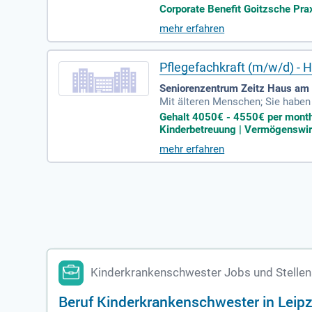
ng mit Patient:innen; Gute Deuts
Corporate Benefit Goitzsche Praxe
mehr erfahren
Pflegefachkraft (m/w/d) - H
Seniorenzentrum Zeitz Haus am 
Mit älteren Menschen; Sie haben
sucher:innen; Sie lieben Ihren B
Gehalt 4050€ - 4550€ per month 
Kinderbetreuung | Vermögenswirk
mehr erfahren
Kinderkrankenschwester Jobs und Stellen
Beruf Kinderkrankenschwester in Leipz