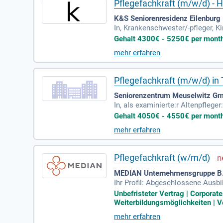
Pflegefachkraft (m/w/d) - 
K&S Seniorenresidenz Eilenburg 
In, Krankenschwester/-pfleger, K
Gehalt 4300€ - 5250€ per month |
mehr erfahren
Pflegefachkraft (m/w/d) in 
Seniorenzentrum Meuselwitz G
In, als examinierte:r Altenpflege
Gehalt 4050€ - 4550€ per month |
mehr erfahren
Pflegefachkraft (w/m/d)
MEDIAN Unternehmensgruppe B.V
Ihr Profil: Abgeschlossene Ausb
erkrankenschwester (m/w/d) oder 
Unbefristeter Vertrag | Corpora
Weiterbildungsmöglichkeiten | Vo
mehr erfahren