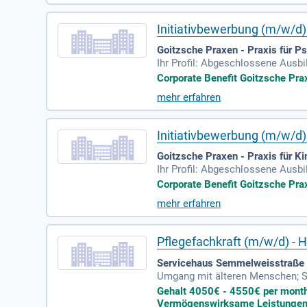
Initiativbewerbung (m/w/d)
Goitzsche Praxen - Praxis für Psy
Ihr Profil: Abgeschlossene Ausb
ng mit Patient:innen; Gute Deuts
Corporate Benefit Goitzsche Praxe
mehr erfahren
Initiativbewerbung (m/w/d)
Goitzsche Praxen - Praxis für K
Ihr Profil: Abgeschlossene Ausb
ng mit Patient:innen; Gute Deuts
Corporate Benefit Goitzsche Prax
mehr erfahren
Pflegefachkraft (m/w/d) - H
Servicehaus Semmelweisstraße |
Umgang mit älteren Menschen; Si
sucher:innen; Sie lieben Ihren B
Gehalt 4050€ - 4550€ per month 
Vermögenswirksame Leistungen |