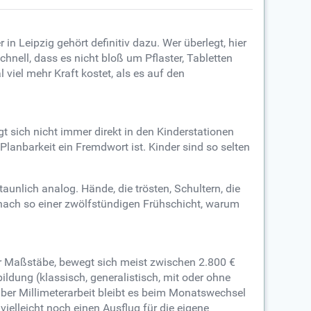
n Leipzig gehört definitiv dazu. Wer überlegt, hier
hnell, dass es nicht bloß um Pflaster, Tabletten
iel mehr Kraft kostet, als es auf den
gt sich nicht immer direkt in den Kinderstationen
 Planbarkeit ein Fremdwort ist. Kinder sind so selten
rstaunlich analog. Hände, die trösten, Schultern, die
h nach so einer zwölfstündigen Frühschicht, warum
er Maßstäbe, bewegt sich meist zwischen 2.800 €
ildung (klassisch, generalistisch, mit oder ohne
aber Millimeterarbeit bleibt es beim Monatswechsel
ielleicht noch einen Ausflug für die eigene