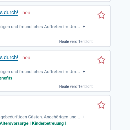
s durch!
rmögen und freundliches Auftreten im Umga
+
rbeitsweise; Zuverlässigkeit
Heute veröffentlicht
s durch!
rmögen und freundliches Auftreten im Umga
+
rbeitsweise; Zuverlässigkeit
enefits
Heute veröffentlicht
egebedürftigen Gästen, Angehörigen und Be
+
esundheits- und Krankenpfleger
ltersvorsorge | Kinderbetreuung |