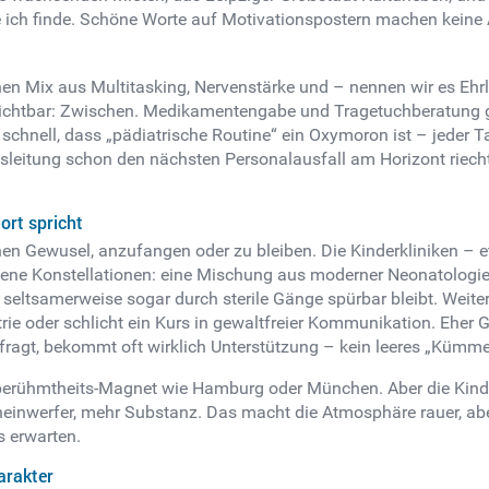
ie ich finde. Schöne Worte auf Motivationspostern machen keine
einen Mix aus Multitasking, Nervenstärke und – nennen wir es Eh
 sichtbar: Zwischen. Medikamentengabe und Tragetuchberatung 
schnell, dass „pädiatrische Routine“ ein Oxymoron ist – jeder Ta
sleitung schon den nächsten Personalausfall am Horizont riecht. 
ort spricht
chen Gewusel, anzufangen oder zu bleiben. Die Kinderkliniken – 
eltene Konstellationen: eine Mischung aus moderner Neonatolog
eltsamerweise sogar durch sterile Gänge spürbar bleibt. Weiter
trie oder schlicht ein Kurs in gewaltfreier Kommunikation. Ehe
fragt, bekommt oft wirklich Unterstützung – kein leeres „Kümm
ltberühmtheits-Magnet wie Hamburg oder München. Aber die Kin
einwerfer, mehr Substanz. Das macht die Atmosphäre rauer, abe
s erwarten.
arakter