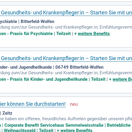
 Gesundheits- und Krankenpfleger:in – Starten Sie mit un
chiatrie | Bitterfeld-Wolfen
ildung zum/zur Gesundheits- und Krankenpfleger:in; Einfühlungsve
chkenntnisse in Wort und Schrift; Selbstständige und strukturierte A
n - Praxis für Psychiatrie | Teilzeit
|
+
weitere Benefits
 Gesundheits- und Krankenpfleger:in – Starten Sie mit un
inder- und Jugendheilkunde | 06749 Bitterfeld-Wolfen
ildung zum/zur Gesundheits- und Krankenpfleger:in; Einfühlungsve
chkenntnisse in Wort und Schrift; Selbstständige und strukturierte A
en - Praxis für Kinder- und Jugendheilkunde | Teilzeit
|
+
weitere B
ier können Sie durchstarten!
 Zeitz
e haben ein offenes, freundliches Auftreten gegenüber unseren pfl
eruf; Sie verfügen über eine abgeschlossene Berufsausbildung als G
| Corporate Benefit Servicehaus Semmelweisstraße | Betriebliche A
 Weihnachtsgeld | Teilzeit
|
+
weitere Benefits