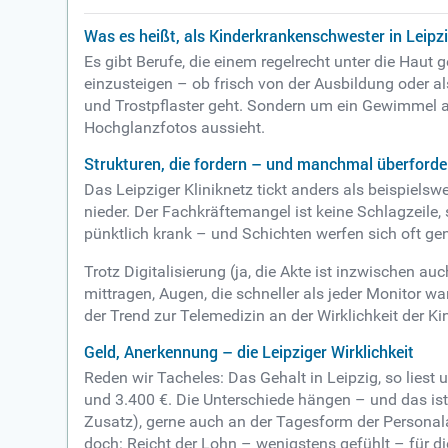
Was es heißt, als Kinderkrankenschwester in Leip
Es gibt Berufe, die einem regelrecht unter die Haut 
einzusteigen – ob frisch von der Ausbildung oder al
und Trostpflaster geht. Sondern um ein Gewimmel a
Hochglanzfotos aussieht.
Strukturen, die fordern – und manchmal überforde
Das Leipziger Kliniknetz tickt anders als beispielsw
nieder. Der Fachkräftemangel ist keine Schlagzeile, s
pünktlich krank – und Schichten werfen sich oft 
Trotz Digitalisierung (ja, die Akte ist inzwischen auc
mittragen, Augen, die schneller als jeder Monitor 
der Trend zur Telemedizin an der Wirklichkeit der K
Geld, Anerkennung – die Leipziger Wirklichkeit
Reden wir Tacheles: Das Gehalt in Leipzig, so lies
und 3.400 €. Die Unterschiede hängen – und das ist 
Zusatz), gerne auch an der Tagesform der Personala
doch: Reicht der Lohn – wenigstens gefühlt – für di