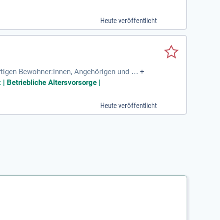
rbeitsweise; Zuverlässigkeit
Heute veröffentlicht
rftigen Bewohner:innen, Angehörigen und Be
+
esundheits- und Krankenpfleger
 Betriebliche Altersvorsorge |
Heute veröffentlicht