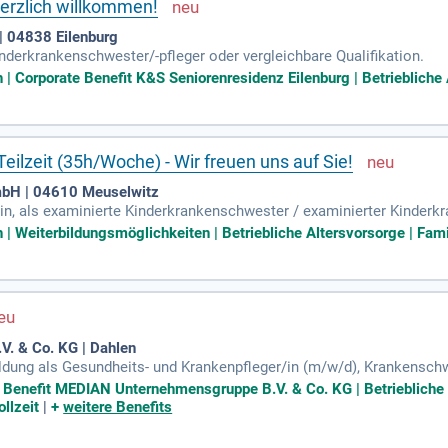
Herzlich willkommen!
| 04838 Eilenburg
inderkrankenschwester/-pfleger oder vergleichbare Qualifikation.
 Corporate Benefit K&S Seniorenresidenz Eilenburg | Betriebliche A
Teilzeit (35h/Woche) - Wir freuen uns auf Sie!
mbH | 04610 Meuselwitz
r:in, als examinierte Kinderkrankenschwester / examinierter Kinderk
 Weiterbildungsmöglichkeiten | Betriebliche Altersvorsorge | Famili
. & Co. KG | Dahlen
ildung als Gesundheits- und Krankenpfleger/in (m/w/d), Krankensch
Altenpfleger/in (m/w/d); Bereitschaft zur Arbeit im 3-Schicht-Sys
te Benefit MEDIAN Unternehmensgruppe B.V. & Co. KG | Betriebliche 
llzeit
|
+
weitere Benefits