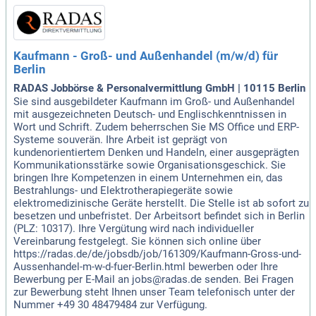
Kaufmann - Groß- und Außenhandel (m/w/d) für
Berlin
RADAS Jobbörse & Personalvermittlung GmbH | 10115 Berlin
Sie sind ausgebildeter Kaufmann im Groß- und Außenhandel
mit ausgezeichneten Deutsch- und Englischkenntnissen in
Wort und Schrift. Zudem beherrschen Sie MS Office und ERP-
Systeme souverän. Ihre Arbeit ist geprägt von
kundenorientiertem Denken und Handeln, einer ausgeprägten
Kommunikationsstärke sowie Organisationsgeschick. Sie
bringen Ihre Kompetenzen in einem Unternehmen ein, das
Bestrahlungs- und Elektrotherapiegeräte sowie
elektromedizinische Geräte herstellt. Die Stelle ist ab sofort zu
besetzen und unbefristet. Der Arbeitsort befindet sich in Berlin
(PLZ: 10317). Ihre Vergütung wird nach individueller
Vereinbarung festgelegt. Sie können sich online über
https://radas.de/de/jobsdb/job/161309/Kaufmann-Gross-und-
Aussenhandel-m-w-d-fuer-Berlin.html bewerben oder Ihre
Bewerbung per E-Mail an jobs@radas.de senden. Bei Fragen
zur Bewerbung steht Ihnen unser Team telefonisch unter der
Nummer +49 30 48479484 zur Verfügung.