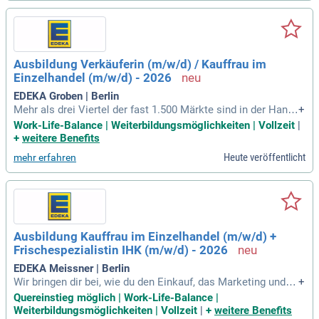
Ausbildung Verkäuferin (m/w/d) / Kauffrau im
Einzelhandel (m/w/d) - 2026
EDEKA Groben | Berlin
Mehr als drei Viertel der fast 1.500 Märkte sind in der Hand
+
von rund 640 selbstständigen EDEKA-Kaufleuten.
Work-Life-Balance | Weiterbildungsmöglichkeiten | Vollzeit
|
+
weitere Benefits
Heute veröffentlicht
mehr erfahren
Ausbildung Kauffrau im Einzelhandel (m/w/d) +
Frischespezialistin IHK (m/w/d) - 2026
EDEKA Meissner | Berlin
Wir bringen dir bei, wie du den Einkauf, das Marketing und d
+
en Verkauf der Waren verantwortest. Bald kannst du das Sor
Quereinstieg möglich | Work-Life-Balance |
timent gestalten, die Waren präsentieren und Marketingakti
Weiterbildungsmöglichkeiten | Vollzeit
|
+
weitere Benefits