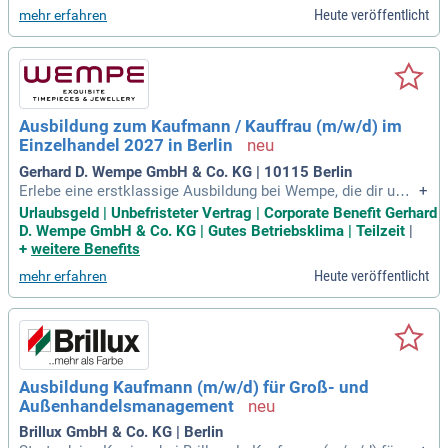
onen planen. Über deine Vorschläge und Ideen freuen wir un
Heute veröffentlicht
mehr erfahren
s!
Ausbildung zum Kaufmann / Kauffrau (m/w/d) im
Einzelhandel 2027 in Berlin
Gerhard D. Wempe GmbH & Co. KG | 10115 Berlin
Erlebe eine erstklassige Ausbildung bei Wempe, die dir umf
+
assende Kenntnisse in der Schmuck- und Uhrenbranche ver
Urlaubsgeld | Unbefristeter Vertrag | Corporate Benefit Gerhard
mittelt. Im ersten Jahr lernst du die Wempe-Kultur, digitales
D. Wempe GmbH & Co. KG | Gutes Betriebsklima | Teilzeit
|
Arbeiten und die grundlegenden Systeme kennen. Das zweit
+
weitere Benefits
e Jahr fördert deine Fähigkeiten in Beratung, Verkauf und Ev
Heute veröffentlicht
mehr erfahren
entplanung, während du spannende Einblicke in unsere Mark
en gewinnst. Im dritten Jahr vertiefst du dein Wissen über U
hren im hohen Preissegment und übernimmst Verantwortun
gen im Reklamationsmanagement. Genieße attraktive Bene
fits, wie ein gestaffeltes Gehalt, einen unbefristeten Arbeitsv
ertrag und individuelle Betreuung. Werde Teil unserer herzlic
Ausbildung Kaufmann (m/w/d) für Groß- und
hen Unternehmenskultur und starte deine Karriere bei Wemp
Außenhandelsmanagement
e!
Brillux GmbH & Co. KG | Berlin