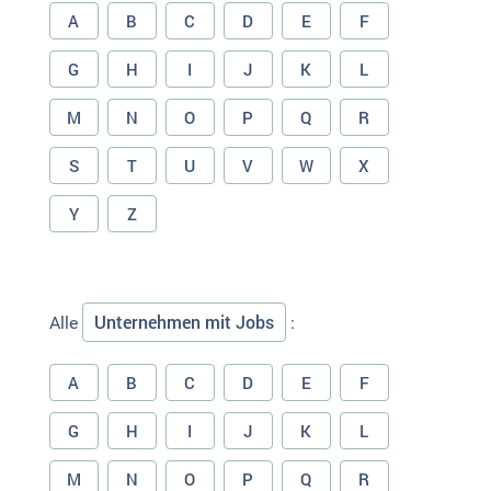
A
B
C
D
E
F
G
H
I
J
K
L
M
N
O
P
Q
R
S
T
U
V
W
X
Y
Z
Unternehmen mit Jobs
Alle
:
A
B
C
D
E
F
G
H
I
J
K
L
M
N
O
P
Q
R