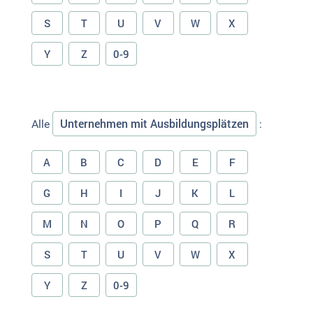
S
T
U
V
W
X
Y
Z
0-9
Unternehmen mit Ausbildungsplätzen
Alle
:
A
B
C
D
E
F
G
H
I
J
K
L
M
N
O
P
Q
R
S
T
U
V
W
X
Y
Z
0-9