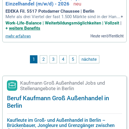
Einzelhandel (m/w/d) - 2026
EDEKA Fil. 5517 Potsdamer Chaussee | Berlin
Mehr als drei Viertel der fast 1.500 Märkte sind in der Hand
+
von rund 640 selbstständigen EDEKA-Kaufleuten.
Work-Life-Balance | Weiterbildungsmöglichkeiten | Vollzeit
|
+
weitere Benefits
Heute veröffentlicht
mehr erfahren
1
2
3
4
5
nächste
Kaufmann Groß Außenhandel Jobs und
Stellenangebote in Berlin
Beruf Kaufmann Groß Außenhandel in
Berlin
Kaufleute im Groß- und Außenhandel in Berlin –
Brückenbauer, Jongleure und Grenzgänger zwischen