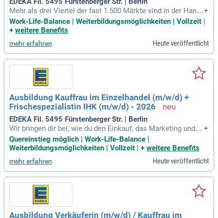
EDEKA Fil. 5495 Fürstenberger Str. | Berlin
Mehr als drei Viertel der fast 1.500 Märkte sind in der Hand
+
von rund 640 selbstständigen EDEKA-Kaufleuten.
Work-Life-Balance | Weiterbildungsmöglichkeiten | Vollzeit
|
+
weitere Benefits
Heute veröffentlicht
mehr erfahren
Ausbildung Kauffrau im Einzelhandel (m/w/d) +
Frischespezialistin IHK (m/w/d) - 2026
EDEKA Fil. 5495 Fürstenberger Str. | Berlin
Wir bringen dir bei, wie du den Einkauf, das Marketing und d
+
en Verkauf der Waren verantwortest. Bald kannst du das Sor
Quereinstieg möglich | Work-Life-Balance |
timent gestalten, die Waren präsentieren und Marketingakti
Weiterbildungsmöglichkeiten | Vollzeit
|
+
weitere Benefits
onen planen. Über deine Vorschläge und Ideen freuen wir un
Heute veröffentlicht
mehr erfahren
s!
Ausbildung Verkäuferin (m/w/d) / Kauffrau im