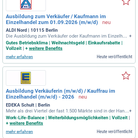
Ausbildung zum Verkäufer / Kaufmann im
Einzelhandel zum 01.09.2026 (m/w/d)
ALDI Nord | 10115 Berlin
Die Ausbildung zum Verkäufer oder Kaufmann im Einzelhan
+
del bietet dir eine umfassende Schulung in allen wichtigen P
Gutes Betriebsklima | Weihnachtsgeld | Einkaufsrabatte |
rozessen. Du lernst die Annahme von Warenlieferungen, die
Vollzeit
|
+
weitere Benefits
ansprechende Warenpräsentation und das Kassieren. Beson
Heute veröffentlicht
mehr erfahren
dere Aufmerksamkeit gilt der Frischekontrolle im Obst- und
Gemüsebereich sowie der Sicherstellung der Verfügbarkeit
von Backwaren. Während deiner 2- bis 3-jährigen Ausbildung
arbeitest du zwischen 37 und 39 Stunden pro Woche. Die Be
rufsschule befindet sich in der Nähe deines Wohnorts, was
einen einfachen Zugang gewährleistet. Starte deine Karriere
Ausbildung Verkäuferin (m/w/d) / Kauffrau im
im Einzelhandel und erlerne wertvolle Fähigkeiten für die Zu
Einzelhandel (m/w/d) - 2026
kunft!
EDEKA Schult | Berlin
Mehr als drei Viertel der fast 1.500 Märkte sind in der Hand
+
von rund 640 selbstständigen EDEKA-Kaufleuten.
Work-Life-Balance | Weiterbildungsmöglichkeiten | Vollzeit
|
+
weitere Benefits
Heute veröffentlicht
mehr erfahren