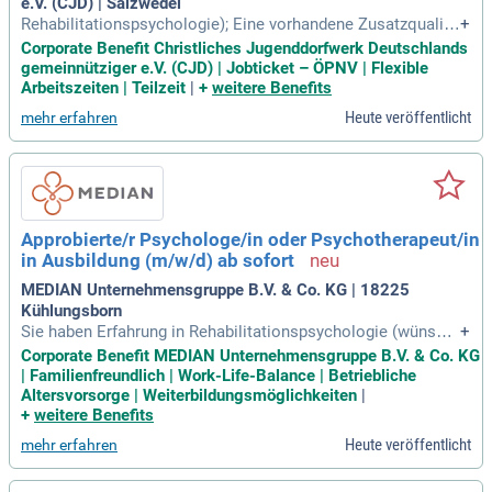
e.V. (CJD) | Salzwedel
Rehabilitationspsychologie); Eine vorhandene Zusatzqualifi
+
kation in den Bereichen systemisches Coaching oder syste
Corporate Benefit Christliches Jugenddorfwerk Deutschlands
mische Beratung ist wünschenswert, jedoch nicht Vorausse
gemeinnütziger e.V. (CJD) | Jobticket – ÖPNV | Flexible
tzung; Bereitschaft zur fachlichen Weiterentwicklung; Freude
Arbeitszeiten | Teilzeit
|
+
weitere Benefits
an der Arbeit mit Familien
Heute veröffentlicht
mehr erfahren
Approbierte/r Psychologe/in oder Psychotherapeut/in
in Ausbildung (m/w/d) ab sofort
MEDIAN Unternehmensgruppe B.V. & Co. KG | 18225
Kühlungsborn
Sie haben Erfahrung in Rehabilitationspsychologie (wünsch
+
enswert, aber keine Voraussetzung). Sie sind flexibel, empat
Corporate Benefit MEDIAN Unternehmensgruppe B.V. & Co. KG
hisch und besitzen die Fähigkeit zur Selbstreflektion. Sie ha
| Familienfreundlich | Work-Life-Balance | Betriebliche
ben Kenntnisse in der Anwendung gängiger PC-Programme.
Altersvorsorge | Weiterbildungsmöglichkeiten
|
+
weitere Benefits
Heute veröffentlicht
mehr erfahren