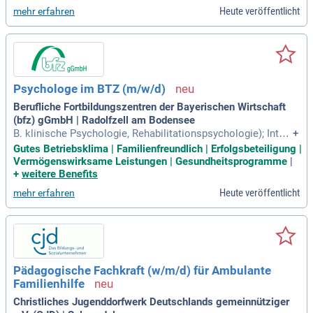
ünschenswert sind
Heute veröffentlicht
mehr erfahren
Psychologe im BTZ (m/w/d)
Berufliche Fortbildungszentren der Bayerischen Wirtschaft
(bfz) gGmbH | Radolfzell am Bodensee
B. klinische Psychologie, Rehabilitationspsychologie); Inter
+
esse an und erste Erfahrungen in der medizinischen (neurol
Gutes Betriebsklima | Familienfreundlich | Erfolgsbeteiligung |
ogischen) und beruflichen Rehabilitaton bzw. der Arbeit mit
Vermögenswirksame Leistungen | Gesundheitsprogramme
|
Menschen mit einer psychischen Erkrankung; Lust auf Wiss
+
weitere Benefits
enserweiterung und
Heute veröffentlicht
mehr erfahren
Pädagogische Fachkraft (w/m/d) für Ambulante
Familienhilfe
Christliches Jugenddorfwerk Deutschlands gemeinnütziger