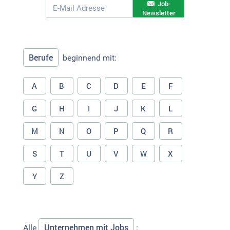
Job-
Newsletter
Berufe
beginnend mit:
A
B
C
D
E
F
G
H
I
J
K
L
M
N
O
P
Q
R
S
T
U
V
W
X
Y
Z
Unternehmen mit Jobs
Alle
: