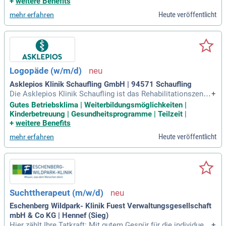
+
weitere Benefits
Heute veröffentlicht
mehr erfahren
Logopäde (w/m/d)
Asklepios Klinik Schaufling GmbH | 94571 Schaufling
Die Asklepios Klinik Schaufling ist das Rehabilitationszentr
+
um für Neurologie/ Neuropsychologie, Orthopädie/Traumat
Gutes Betriebsklima | Weiterbildungsmöglichkeiten |
ologie und Kardiologie/Angiologie. Unsere Klinik verfügt üb
Kinderbetreuung | Gesundheitsprogramme | Teilzeit
|
er 350 Betten und bietet dir ein breites Spektrum in der Reha
+
weitere Benefits
bilitation.
Heute veröffentlicht
mehr erfahren
Suchttherapeut (m/w/d)
Eschenberg Wildpark- Klinik Fuest Verwaltungsgesellschaft
mbH & Co KG | Hennef (Sieg)
Hier zählt Ihre Tatkraft: Mit gutem Gespür für die individuell
+