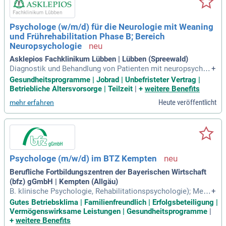
Psychologe (w/m/d) für die Neurologie mit Weaning
und Frührehabilitation Phase B; Bereich
Neuropsychologie
Asklepios Fachklinikum Lübben | Lübben (Spreewald)
Diagnostik und Behandlung von Patienten mit neuropsychol
+
ogischen Beeinträchtigungen verschiedenen Schweregrades
Gesundheitsprogramme | Jobrad | Unbefristeter Vertrag |
im Rahmen der Frührehabilitation/Weaning und akuter/chro
Betriebliche Altersvorsorge | Teilzeit
|
+
weitere Benefits
nischer neurologischer Erkrankungen; Erstellung von Behan
Heute veröffentlicht
mehr erfahren
dlungsplänen in enger Abstimmung
Psychologe (m/w/d) im BTZ Kempten
Berufliche Fortbildungszentren der Bayerischen Wirtschaft
(bfz) gGmbH | Kempten (Allgäu)
B. klinische Psychologie, Rehabilitationspsychologie); Mehr
+
jährige Berufserfahrung im Bereich berufliche oder/und med
Gutes Betriebsklima | Familienfreundlich | Erfolgsbeteiligung |
izinischen Rehabilitation, speziell mit psychisch bzw. neurol
Vermögenswirksame Leistungen | Gesundheitsprogramme
|
ogisch beeinträchtigten Menschen sollte vorhanden sein; W
+
weitere Benefits