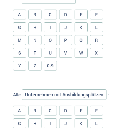
A
B
C
D
E
F
G
H
I
J
K
L
M
N
O
P
Q
R
S
T
U
V
W
X
Y
Z
0-9
Unternehmen mit Ausbildungsplätzen
Alle
:
A
B
C
D
E
F
G
H
I
J
K
L