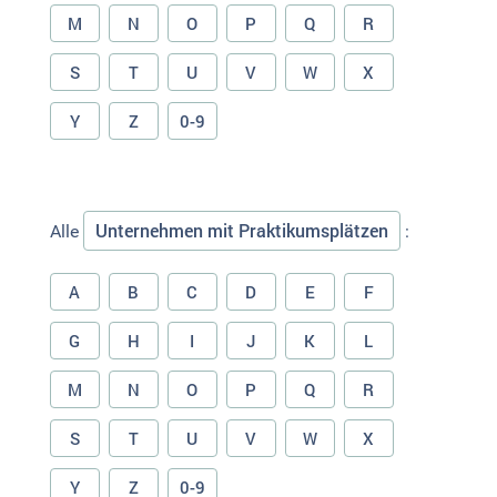
M
N
O
P
Q
R
S
T
U
V
W
X
Y
Z
0-9
Unternehmen mit Praktikumsplätzen
Alle
:
A
B
C
D
E
F
G
H
I
J
K
L
M
N
O
P
Q
R
S
T
U
V
W
X
Y
Z
0-9