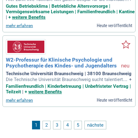
en Bedürfnisse behandeln und begleiten Sie suchtkranke Me
Gutes Betriebsklima | Betriebliche Altersvorsorge |
nschen bei ihrer Rehabilitation.
Vermögenswirksame Leistungen | Familienfreundlich | Kantine
|
+
weitere Benefits
Heute veröffentlicht
mehr erfahren
W2-Professur für Klinische Psychologie und
Psychotherapie des Kindes- und Jugendalters
Technische Universität Braunschweig | 38100 Braunschweig
Die Technische Universität Braunschweig sucht talentierte
+
Wissenschaftlerinnen und Wissenschaftler für eine Juniorpr
Familienfreundlich | Kinderbetreuung | Unbefristeter Vertrag |
ofessur oder Habilitation. Unser Ziel ist es, den Anteil von P
Teilzeit
|
+
weitere Benefits
rofessorinnen zu erhöhen, weshalb Bewerbungen von Fraue
Heute veröffentlicht
mehr erfahren
n besonders willkommen sind. Wir garantieren eine faire Au
swahl nach Eignung, Befähigung und Leistung. Schwerbehin
derte Menschen werden bei gleicher Qualifikation bevorzugt
berücksichtigt. Als zertifizierte familiengerechte Hochschul
e unterstützen wir die Vereinbarkeit von Beruf und Familie.
1
2
3
4
5
nächste
Zudem bieten wir einen Dual Career-Service und umfassend
e Hilfen für Neuberufene an, um eine erfolgreiche berufliche