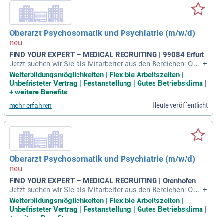
Oberarzt Psychosomatik und Psychiatrie (m/w/d)
FIND YOUR EXPERT – MEDICAL RECRUITING | 99084 Erfurt
Jetzt suchen wir Sie als Mitarbeiter aus den Bereichen: Ober
+
arzt, Oberärztin, Leitender Arzt, Leitende Ärztin, Facharzt, Fa
Weiterbildungsmöglichkeiten | Flexible Arbeitszeiten |
chärztin, Mediziner, Rehabilitationspsychologie.
Unbefristeter Vertrag | Festanstellung | Gutes Betriebsklima
|
+
weitere Benefits
Heute veröffentlicht
mehr erfahren
Oberarzt Psychosomatik und Psychiatrie (m/w/d)
FIND YOUR EXPERT – MEDICAL RECRUITING | Orenhofen
Jetzt suchen wir Sie als Mitarbeiter aus den Bereichen: Ober
+
arzt, Oberärztin, Leitender Arzt, Leitende Ärztin, Facharzt, Fa
Weiterbildungsmöglichkeiten | Flexible Arbeitszeiten |
chärztin, Mediziner, Rehabilitationspsychologie.
Unbefristeter Vertrag | Festanstellung | Gutes Betriebsklima
|