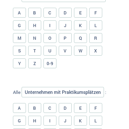
A
B
C
D
E
F
G
H
I
J
K
L
M
N
O
P
Q
R
S
T
U
V
W
X
Y
Z
0-9
Unternehmen mit Praktikumsplätzen
Alle
:
A
B
C
D
E
F
G
H
I
J
K
L