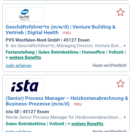
enen Ärzte; Unternehmerisches
Geschäftsführer*in (m/w/d) | Venture Building &
Vertrieb | Digital Health
PVS Westfalen-Nord GmbH | 45127 Essen
B. als Geschäftsführer*in, Managing Director, Venture Builde
+
r, Business Development Director, General Manager, Scale-u
Festanstellung | Gutes Betriebsklima | Homeoffice | Vollzeit
|
p Manager, Head of Business Development oder vergleichba
+
weitere Benefits
r; ausgezeichnete Kenntnisse des Marktes der niedergelass
Heute veröffentlicht
mehr erfahren
enen Ärzte; Unternehmerisches
(Senior) Process Manager – Heizkostenabrechnung &
Business-Prozesse (m/w/d)
ista SE | 45127 Essen
Werde Senior Process Manager für Heizkostenabrechnung
+
und Business-Prozesse (m/w/d) bei ista in Essen! Unser Un
Gutes Betriebsklima | Vollzeit
|
+
weitere Benefits
ternehmen unterstützt Immobilienbesitzer:innen und Verwal
Heute veröffentlicht
mehr erfahren