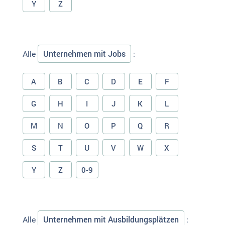
Y
Z
Unternehmen mit Jobs
Alle
:
A
B
C
D
E
F
G
H
I
J
K
L
M
N
O
P
Q
R
S
T
U
V
W
X
Y
Z
0-9
Unternehmen mit Ausbildungsplätzen
Alle
: