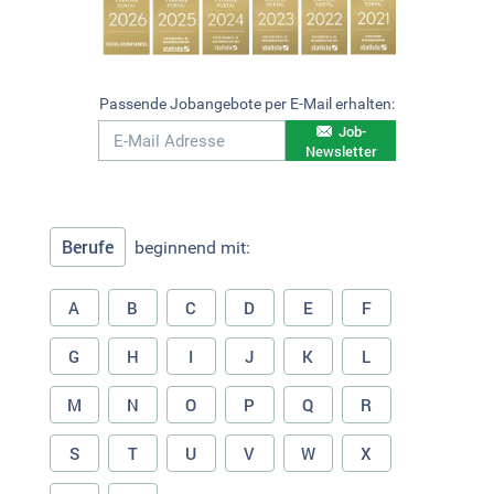
Passende Jobangebote per E-Mail erhalten:
Job-
Newsletter
Berufe
beginnend mit:
A
B
C
D
E
F
G
H
I
J
K
L
M
N
O
P
Q
R
S
T
U
V
W
X