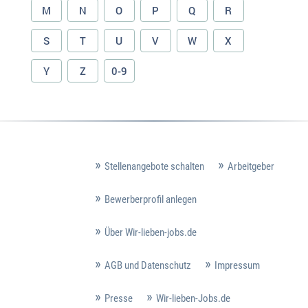
M
N
O
P
Q
R
S
T
U
V
W
X
Y
Z
0-9
Stellenangebote schalten
Arbeitgeber
Bewerberprofil anlegen
Über Wir-lieben-jobs.de
AGB und Datenschutz
Impressum
Presse
Wir-lieben-Jobs.de