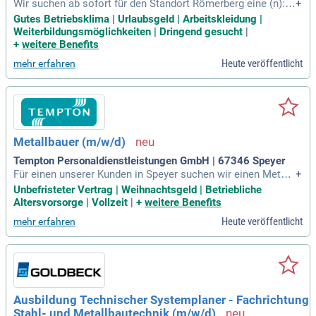
Wir suchen ab sofort für den Standort Römerberg eine (n):
+
Metallbauer/-in (m/w/d): Montage und Reparatur von Brands
Gutes Betriebsklima | Urlaubsgeld | Arbeitskleidung |
chutztüren / Mehrzwecktüren in Stahl und Aluminium; Mont
Weiterbildungsmöglichkeiten | Dringend gesucht
|
age und Reparatur von Feststellanlagen; Wenn Du Interesse
+
weitere Benefits
hast in einem anderen
Heute veröffentlicht
mehr erfahren
Metallbauer (m/w/d)
Tempton Personaldienstleistungen GmbH | 67346 Speyer
Für einen unserer Kunden in Speyer suchen wir einen Metall
+
bauer (m/w/d), Betriebsschlosser (m/w/d) oder eine verglei
Unbefristeter Vertrag | Weihnachtsgeld | Betriebliche
chbare Qualifikation.
Altersvorsorge | Vollzeit
|
+
weitere Benefits
Heute veröffentlicht
mehr erfahren
Ausbildung Technischer Systemplaner - Fachrichtung
Stahl- und Metallbautechnik (m/w/d)