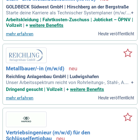
GOLDBECK Südwest GmbH | Hirschberg an der Bergstraße
Starte deine Karriere als Technischer Systemplaner (m/w/d)
+
in der Fachrichtung Stahl- und Metallbautechnik 2027! Du ko
Arbeitskleidung | Fahrtkosten-Zuschuss | Jobticket – ÖPNV |
nstruierst innovative Bauteile aus Stahl, Aluminium und Fein
Vollzeit
|
+
weitere Benefits
blech und erstellst detaillierte Pläne für die Werkplanung. Zu
Heute veröffentlicht
mehr erfahren
dem arbeitest du mit modernster GOLDBECK-Software sowi
e AutoCAD, Athena und Revit 3D. Während deiner 3,5-jährige
n Ausbildung an der renommierten Wilhelm-Maybach-Schule
in Heilbronn erlernst du wichtige Fertigungsprozesse und Ba
ustellenmontage. Ein sehr guter Realschul- oder höherer Ab
schluss sowie Kenntnisse in Mathe, Physik/Technik und Inf
Metallbauer/-in (m/w/d)
ormatik sind von Vorteil. Zeige dein Interesse an bautechni
schen Zusammenhängen und bewirb dich jetzt!
Reichling Anlagenbau GmbH | Ludwigshafen
Unser Arbeitsspektrum reicht von Rohrleitungs-, Stahl-, Anla
+
genbau über Brandschutz, Fenster-, Tür- und Tortechnik bis z
Dringend gesucht | Vollzeit
|
+
weitere Benefits
um Lösch- und Hochwasserschutz.
Heute veröffentlicht
mehr erfahren
Vertriebsingenieur (m/w/d) für den
Schlüsselfertigbau