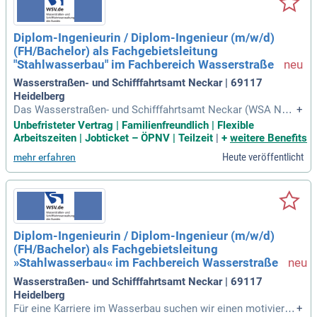
Diplom-Ingenieurin / Diplom-Ingenieur (m/w/d)
(FH/Bachelor) als Fachgebietsleitung
"Stahlwasserbau" im Fachbereich Wasserstraße
Wasserstraßen- und Schifffahrtsamt Neckar | 69117
Heidelberg
Das Wasserstraßen- und Schifffahrtsamt Neckar (WSA Nec
+
kar) sucht ab sofort eine/n Diplom-Ingenieur/in (m/w/d) als
Unbefristeter Vertrag | Familienfreundlich | Flexible
Fachgebietsleitung "Stahlwasserbau". Diese unbefristete Vo
Arbeitszeiten | Jobticket – ÖPNV | Teilzeit
|
+
weitere Benefits
llzeitstelle befindet sich in Heidelberg oder Stuttgart. Ihr Auf
Heute veröffentlicht
mehr erfahren
gabengebiet umfasst die Führung von 13 Mitarbeitenden im
Bereich Wasserstraße. Sie sind verantwortlich für die Instan
dsetzung und den Ersatz von Stahlwasserbauten entlang de
s Neckars. Dieser Bereich umfasst 27 Staustufen, Hochwas
sersperrtore und Wehren, die Sie überwachen. Bewerben Sie
sich jetzt und gestalten Sie die Zukunft des Wasserbaus!
Diplom-Ingenieurin / Diplom-Ingenieur (m/w/d)
(FH/Bachelor) als Fachgebietsleitung
»Stahlwasserbau« im Fachbereich Wasserstraße
Wasserstraßen- und Schifffahrtsamt Neckar | 69117
Heidelberg
Für eine Karriere im Wasserbau suchen wir einen motivierte
+