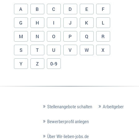
A
B
C
D
E
F
G
H
I
J
K
L
M
N
O
P
Q
R
S
T
U
V
W
X
Y
Z
0-9
Stellenangebote schalten
Arbeitgeber
Bewerberprofil anlegen
Über Wir-lieben-jobs.de