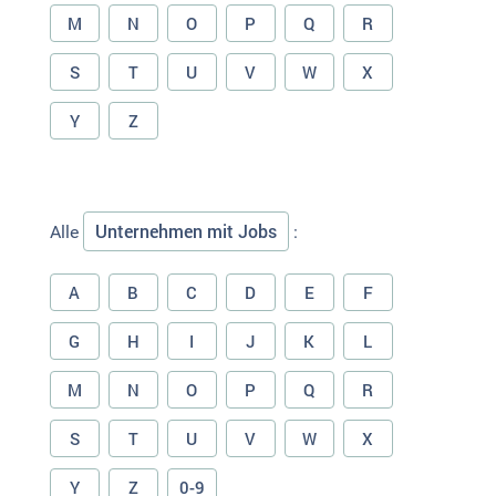
M
N
O
P
Q
R
S
T
U
V
W
X
Y
Z
Unternehmen mit Jobs
Alle
:
A
B
C
D
E
F
G
H
I
J
K
L
M
N
O
P
Q
R
S
T
U
V
W
X
Y
Z
0-9