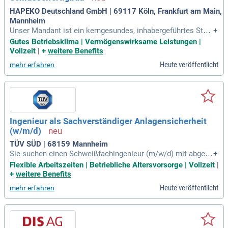
HAPEKO Deutschland GmbH | 69117 Köln, Frankfurt am Main,
Mannheim
Unser Mandant ist ein kerngesundes, inhabergeführtes Stahl
+
bauunternehmen und realisiert deutschlandweit anspruchsv
Gutes Betriebsklima | Vermögenswirksame Leistungen |
olle Stahlbauprojekte für Kunden aus den Bereichen Stahl- u
Vollzeit
|
+
weitere Benefits
nd Verbundbau, Industrie- und Gewerbebau, Fassadenbau so
Heute veröffentlicht
mehr erfahren
wie Sonderkonstruktionen
Ingenieur als Sachverständiger Anlagensicherheit
(w/m/d)
TÜV SÜD | 68159 Mannheim
Sie suchen einen Schweißfachingenieur (m/w/d) mit abgesc
+
hlossenem ingenieurwissenschaftlichen Studium in Maschi
Flexible Arbeitszeiten | Betriebliche Altersvorsorge | Vollzeit
|
nenbau oder Verfahrenstechnik? Ideale Kandidaten haben K
+
weitere Benefits
enntnisse in der Druckgeräterichtlinie und ASME. Erfahrung
Heute veröffentlicht
mehr erfahren
in der Herstellung und im Betrieb von Druckgeräten und Roh
rleitungen ist von Vorteil, insbesondere im Bereich Regelar
maturen. Zudem sind die Kenntnisse in zerstörenden und ze
rstörungsfreien Prüfverfahren entscheidend. Ein ausgeprägt
es Verantwortungsbewusstsein und die Fähigkeit, komplexe