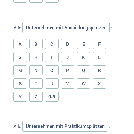
Unternehmen mit Ausbildungsplätzen
Alle
:
A
B
C
D
E
F
G
H
I
J
K
L
M
N
O
P
Q
R
S
T
U
V
W
X
Y
Z
0-9
Unternehmen mit Praktikumsplätzen
Alle
: