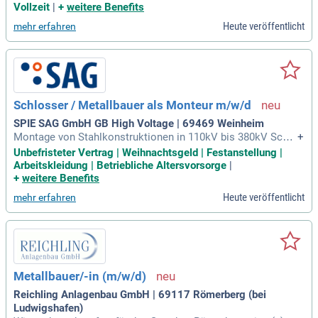
n Ingenieur (m/w/d) mit einem Fokus auf Wasserbau, konstr
Vollzeit
|
+
weitere Benefits
uktiven Ingenieurbau, Maschinenbau oder Elektrotechnik. Id
Heute veröffentlicht
mehr erfahren
ealerweise bringen Sie Erfahrungen in der Abwicklung von S
tahlwasserbau-Maßnahmen mit. Ihre starken Fachkenntniss
e im Personalwesen und in rechtlichen Bestimmungen unter
stützen Ihre Entscheidungsfindung. Kommunikations- und T
eamfähigkeit sind für die Leitung von Mitarbeitenden sowie
die Lösung von Konflikten unerlässlich. Zudem sind Flexibili
Schlosser / Metallbauer als Monteur m/w/d
tät, Verhandlungsstärke und hohe Belastbarkeit gefordert. R
egelmäßige Dienstreisen zwischen Stuttgart und Heidelberg
SPIE SAG GmbH GB High Voltage | 69469 Weinheim
gehören ebenfalls zu den Aufgaben.
Montage von Stahlkonstruktionen in 110kV bis 380kV Schal
+
tanlagen (luft- und gasisolierte Anlagen); Montage von Hoch
Unbefristeter Vertrag | Weihnachtsgeld | Festanstellung |
spannungs- und Mittelspannungsgeräten und elektrotechnis
Arbeitskleidung | Betriebliche Altersvorsorge
|
che Anlagen, Montage von Aufbaumaterial wie HS-Klemme
+
weitere Benefits
n, Hänge- und Stützisolatoren
Heute veröffentlicht
mehr erfahren
Metallbauer/-in (m/w/d)
Reichling Anlagenbau GmbH | 69117 Römerberg (bei
Ludwigshafen)