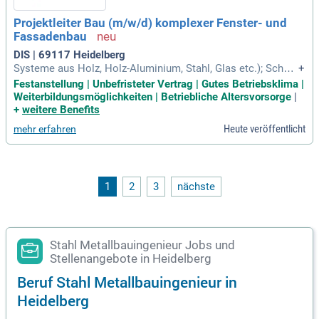
Sachverhalte in Deutsch und Englisch darzustellen, sind erf
Projektleiter Bau (m/w/d) komplexer Fenster- und
orderlich. Kundenorientierung sowie eine hohe Reisebereits
Fassadenbau
chaft runden das Profil ab – eventuell ist auch eine Ausbildu
ng zum Sachverständigen für Anlagensicherheit notwendig.
DIS | 69117 Heidelberg
Systeme aus Holz, Holz-Aluminium, Stahl, Glas etc.); Schnit
+
tstelle zu externen Projektbeteiligten (Planende Architekten,
Festanstellung | Unbefristeter Vertrag | Gutes Betriebsklima |
Fachingenieure, örtliche Bauleitungen, Projektsteuerer und
Weiterbildungsmöglichkeiten | Betriebliche Altersvorsorge
|
Montageunternehmen) und internen Unternehmensbereiche
+
weitere Benefits
n (Konstruktion, AV
Heute veröffentlicht
mehr erfahren
1
2
3
nächste
Stahl Metallbauingenieur Jobs und
Stellenangebote in Heidelberg
Beruf Stahl Metallbauingenieur in
Heidelberg