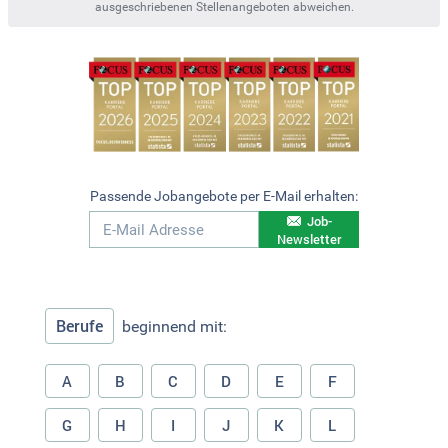
ausgeschriebenen Stellenangeboten abweichen.
Passende Jobangebote per E-Mail erhalten:
Job-
Newsletter
Berufe
beginnend mit:
A
B
C
D
E
F
G
H
I
J
K
L