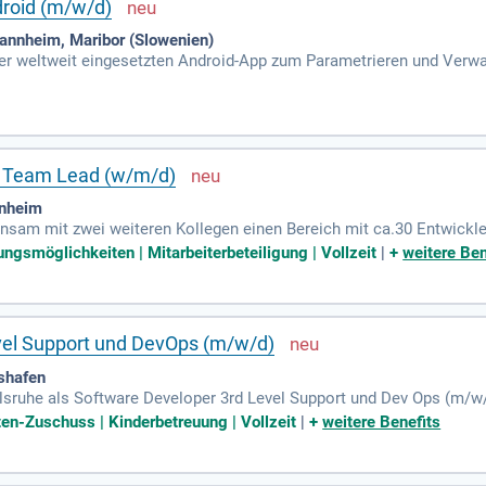
droid (m/w/d)
annheim, Maribor (Slowenien)
ner weltweit eingesetzten Android-App zum Parametrieren und Verw
 UI-Konzepten und Business-Logiken Eigenständige Durchführung vo
& Team Lead (w/m/d)
nnheim
nsam mit zwei weiteren Kollegen einen Bereich mit ca.30 Entwickle
nd; Du förderst aktiv die persönliche und fachliche Entwicklung de
ungsmöglichkeiten | Mitarbeiterbeteiligung | Vollzeit
|
+
weitere Ben
vel Support und DevOps (m/w/d)
shafen
lsruhe als Software Developer 3rd Level Support und Dev Ops (m/w/d
ovativer Softwarelösungen für den öffentlichen Personennahverkehr b
sten-Zuschuss | Kinderbetreuung | Vollzeit
|
+
weitere Benefits
obile Office. Genieße 30 Tage Urlaub plus fünf zusätzliche Tage Fle
l und kreative Bereiche. Darüber hinaus erhältst du finanzielle Z
zung.