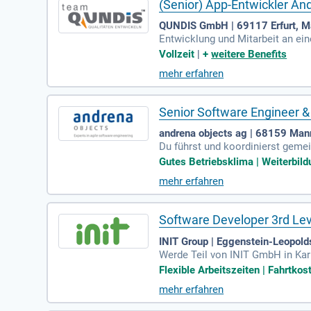
(Senior) App-Entwickler An
QUNDIS GmbH | 69117 Erfurt, M
Entwicklung und Mitarbeit an ei
men Erstellen und Ermitteln von
Vollzeit
|
+
weitere Benefits
mehr erfahren
Senior Software Engineer 
andrena objects ag | 68159 Ma
Du führst und koordinierst gemei
en Kundenprojekten im Einsatz si
Gutes Betriebsklima | Weiterbild
mehr erfahren
Software Developer 3rd Le
INIT Group | Eggenstein-Leopold
Werde Teil von INIT GmbH in Kar
tät und trage zur Entwicklung inn
Flexible Arbeitszeiten | Fahrtko
beitszeiten und der Option auf M
mehr erfahren
r eine Gaming Zone, Massagesesse
ne für berufliche und private Nut