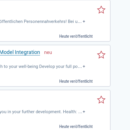
öffentlichen Personennahverkehrs! Bei uns
+
lus bis zu 5 zusätzliche Flexi-Urlaubstage.
ielle Zusatzleistungen für Fahrtkosten un
Heute veröffentlicht
uns innovative Softwarelösungen für den gl
Infos.
Model Integration
to your well-being Develop your full pote
+
ers for your personal development
Heute veröffentlicht
you in your further development. Health: H
+
Heute veröffentlicht