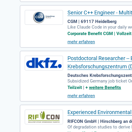
Senior C++ Engineer - Multi
CGM | 69117 Heidelberg
Like Claude Code in your daily w
ed agents, skills, and workflows
Corporate Benefit CGM | Vollzeit
mehr erfahren
Postdoctoral Researcher --
Krebsforschungszentrum (
Deutsches Krebsforschungszent
Subsidized Germany job ticket O
ntial: Access to the DKFZ Inter
Teilzeit
|
+
weitere Benefits
mehr erfahren
Experienced Environmental 
RIFCON GmbH | Hirschberg an d
Of degradation studies to derive