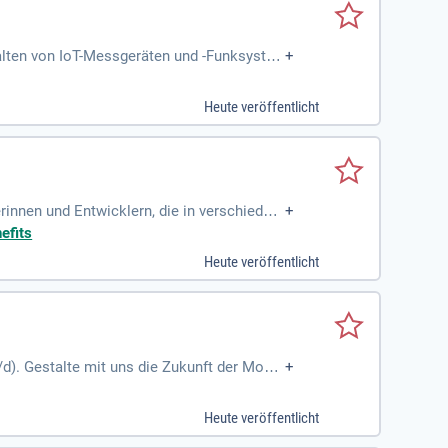
alten von IoT-Messgeräten und -Funksyste
+
n Entwicklertests Termingerechte
Heute veröffentlicht
rinnen und Entwicklern, die in verschieden
+
iner Mitarbeitenden
efits
Heute veröffentlicht
). Gestalte mit uns die Zukunft der Mobili
+
ei. Bei uns profitierst du von flexiblen Ar
xi-Urlaub. Unsere modernen Büros bieten di
Heute veröffentlicht
usatzleistungen und ein aktuelles Smartpho