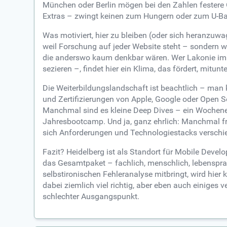
München oder Berlin mögen bei den Zahlen festere O
Extras – zwingt keinen zum Hungern oder zum U-B
Was motiviert, hier zu bleiben (oder sich heranzuw
weil Forschung auf jeder Website steht – sondern w
die anderswo kaum denkbar wären. Wer Lakonie im U
sezieren –, findet hier ein Klima, das fördert, mitunte
Die Weiterbildungslandschaft ist beachtlich – m
und Zertifizierungen von Apple, Google oder Open S
Manchmal sind es kleine Deep Dives – ein Wochenende
Jahresbootcamp. Und ja, ganz ehrlich: Manchmal fra
sich Anforderungen und Technologiestacks verschieb
Fazit? Heidelberg ist als Standort für Mobile Devel
das Gesamtpaket – fachlich, menschlich, lebensprakti
selbstironischen Fehleranalyse mitbringt, wird hi
dabei ziemlich viel richtig, aber eben auch einiges
schlechter Ausgangspunkt.