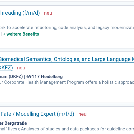
threading (f/m/d)
ork to accelerate refactoring, code analysis, and legacy moderniza
: Your Profile: Several years of senior-level experience in professi
|
+
weitere Benefits
 Biomedical Semantics, Ontologies, and Large Language 
DKFZ)
rum (DKFZ) | 69117 Heidelberg
ur Corporate Health Management Program offers a holistic approach 
national Postdoc Program and DKFZ Career Service with targeted off
Fate / Modelling Expert (m/f/d)
er Bergstraße
 half-lives); Analyses of studies and data packages for guideline c