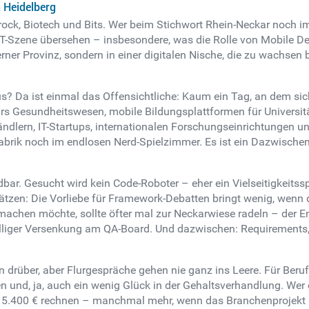
 Heidelberg
arock, Biotech und Bits. Wer beim Stichwort Rhein-Neckar noch
T-Szene übersehen – insbesondere, was die Rolle von Mobile Deve
ner Provinz, sondern in einer digitalen Nische, die zu wachsen b
s? Da ist einmal das Offensichtliche: Kaum ein Tag, an dem si
s Gesundheitswesen, mobile Bildungsplattformen für Universitä
tändlern, IT-Startups, internationalen Forschungseinrichtungen 
-Fabrik noch im endlosen Nerd-Spielzimmer. Es ist ein Dazwische
bar. Gesucht wird kein Code-Roboter – eher ein Vielseitigkeitsspo
rschätzen: Die Vorliebe für Framework-Debatten bringt wenig, w
chen möchte, sollte öfter mal zur Neckarwiese radeln – der Entw
iger Versenkung am QA-Board. Und dazwischen: Requirements, d
ten drüber, aber Flurgespräche gehen nie ganz ins Leere. Für Beru
n und, ja, auch ein wenig Glück in der Gehaltsverhandlung. Wer 
is 5.400 € rechnen – manchmal mehr, wenn das Branchenprojekt br