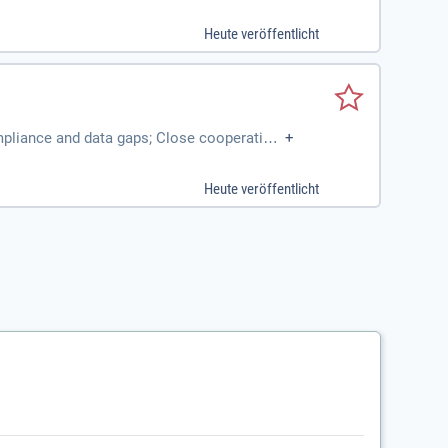
ultancy, development
Heute veröffentlicht
ompliance and data gaps; Close cooperation
+
ultancy, development
Heute veröffentlicht