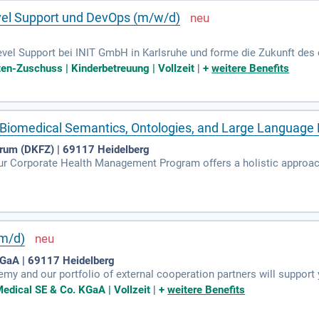
vel Support und DevOps (m/w/d)
vel Support bei INIT GmbH in Karlsruhe und forme die Zukunft des 
iten und die Möglichkeit zum Mobile Office. Genieße 30 Tage Urlaub p
sten-Zuschuss | Kinderbetreuung | Vollzeit
|
+
weitere Benefits
e oder im Massagesessel während deiner Pausen. Wir bieten finanz
elles Smartphone für berufliche und private Nutzung. Gestalte mit 
eres engagierten Teams! Besuche uns auf www.initse.com für mehr 
Biomedical Semantics, Ontologies, and Large Language 
rum (DKFZ) | 69117 Heidelberg
ur Corporate Health Management Program offers a holistic approach 
national Postdoc Program and DKFZ Career Service with targeted off
/m/d)
GaA | 69117 Heidelberg
y and our portfolio of external cooperation partners will support 
dical SE & Co. KGaA | Vollzeit
|
+
weitere Benefits