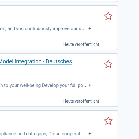
tion, and you continuously improve our shar
+
onal C++ development
Heute veröffentlicht
Model Integration - Deutsches
to your well-being Develop your full pote
+
ers for your personal development
Heute veröffentlicht
ompliance and data gaps; Close cooperation
+