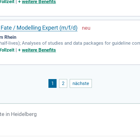
ts and regulatory authorities; Project management and strategic cons
ollzeit
|
+
weitere Benefits
Fate / Modelling Expert (m/f/d)
m Rhein
 half-lives); Analyses of studies and data packages for guideline c
ts and regulatory authorities; Project management and strategic cons
ollzeit
|
+
weitere Benefits
1
2
nächste
e in Heidelberg