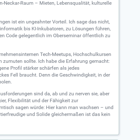
n-Neckar-Raum – Mieten, Lebensqualität, kulturelle
n ist ein ungeahnter Vorteil. Ich sage das nicht,
nformatik bis KI-Inkubatoren, zu Lösungen führen,
en Code gelegentlich im Oberseminar öffentlich zu
ernehmensinternen Tech-Meetups, Hochschulkursen
h zumuten sollte. Ich habe die Erfahrung gemacht:
ne Profil stärker schärfen als jedes
kes Fell braucht. Denn die Geschwindigkeit, in der
polen.
ausforderungen sind da, ab und zu nerven sie, aber
, Flexibilität und der Fähigkeit zur
tammtisch sagen würde: Hier kann man wachsen – und
ntierfreudige und Solide gleichermaßen ist das kein