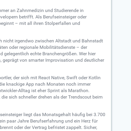
 immer an Zahnmedizin und Studierende in
lopern betrifft. Als Berufseinsteiger oder
eginnt – mit all ihren Stolperfallen und
ch nicht irgendwo zwischen Altstadt und Bahnstadt
ten oder regionale Mobilitätsdienste – der
und gelegentlich echte Branchengrößen. Wer hier
n, geprägt von smarter Improvisation und deutlicher
rtler, der sich mit React Native, Swift oder Kotlin
enn die knackige App nach Monaten noch immer
ickler-Alltag ist eher Sprint als Marathon.
ie sich schneller drehen als der Trendscout beim
fseinsteiger liegt das Monatsgehalt häufig bei 3.700
ein paar Jahre Berufserfahrung und ein Herz für
ennt oder der Vertrag befristet zappelt. Sicher,