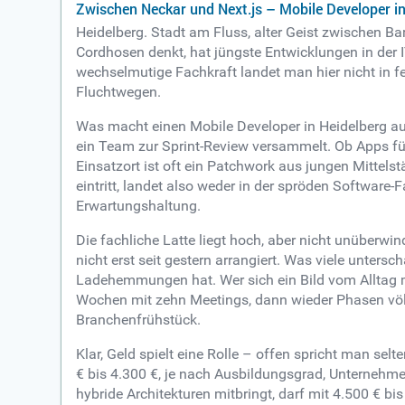
Zwischen Neckar und Next.js – Mobile Developer in
Heidelberg. Stadt am Fluss, alter Geist zwischen B
Cordhosen denkt, hat jüngste Entwicklungen in der I
wechselmutige Fachkraft landet man hier nicht in fer
Fluchtwegen.
Was macht einen Mobile Developer in Heidelberg au
ein Team zur Sprint-Review versammelt. Ob Apps für
Einsatzort ist oft ein Patchwork aus jungen Mittels
eintritt, landet also weder in der spröden Software
Erwartungshaltung.
Die fachliche Latte liegt hoch, aber nicht unüberwind
nicht erst seit gestern arrangiert. Was viele unte
Ladehemmungen hat. Wer sich ein Bild vom Alltag ma
Wochen mit zehn Meetings, dann wieder Phasen völl
Branchenfrühstück.
Klar, Geld spielt eine Rolle – offen spricht man sel
€ bis 4.300 €, je nach Ausbildungsgrad, Unternehme
hybride Architekturen mitbringt, darf mit 4.500 € b