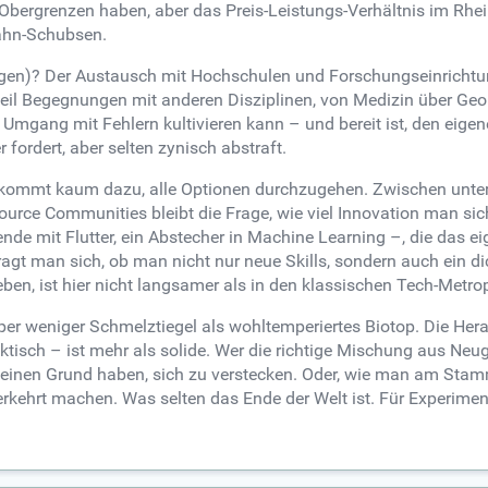
bergrenzen haben, aber das Preis-Leistungs-Verhältnis im Rhei
ahn-Schubsen.
agen)? Der Austausch mit Hochschulen und Forschungseinrichtunge
eil Begegnungen mit anderen Disziplinen, von Medizin über Geoi
mgang mit Fehlern kultivieren kann – und bereit ist, den eigen
r fordert, aber selten zynisch abstraft.
an kommt kaum dazu, alle Optionen durchzugehen. Zwischen unt
ource Communities bleibt die Frage, wie viel Innovation man sic
 mit Flutter, ein Abstecher in Machine Learning –, die das eige
gt man sich, ob man nicht nur neue Skills, sondern auch ein dic
en, ist hier nicht langsamer als in den klassischen Tech-Metro
oper weniger Schmelztiegel als wohltemperiertes Biotop. Die Her
sch – ist mehr als solide. Wer die richtige Mischung aus Neugier
er keinen Grund haben, sich zu verstecken. Oder, wie man am S
 verkehrt machen. Was selten das Ende der Welt ist. Für Experime