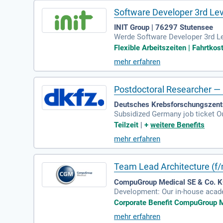
Software Developer 3rd Le
INIT Group | 76297 Stutensee
Werde Software Developer 3rd Le
erwarten dich flexible Arbeitsze
Flexible Arbeitszeiten | Fahrtko
Entspanne in unserer Gaming Zon
mehr erfahren
d Kinderbetreuung sowie ein aktu
obalen ÖPNV und werde Teil uns
Postdoctoral Researcher — 
Deutsches Krebsforschungszent
Subsidized Germany job ticket O
ntial: Access to the DKFZ Inter
Teilzeit
|
+
weitere Benefits
mehr erfahren
Team Lead Architecture (f
CompuGroup Medical SE & Co. K
Development: Our in-house academ
ealth is a valuable asset for us.
Corporate Benefit CompuGroup Me
mehr erfahren