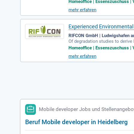
with our clients, scientific uni
Homeoffice | Essenszuschuss | V
mehr erfahren
Experienced Environmental 
RIFCON GmbH | Ludwigshafen a
Of degradation studies to derive
with our clients, scientific uni
Homeoffice | Essenszuschuss | V
mehr erfahren
Mobile developer Jobs und Stellenangebot
Beruf Mobile developer in Heidelberg