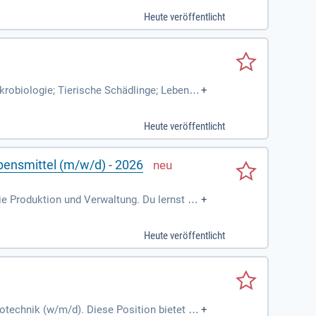
Heute veröffentlicht
robiologie; Tierische Schädlinge; Lebens
+
tten Semester wählst
Heute veröffentlicht
bensmittel (m/w/d) - 2026
e Produktion und Verwaltung. Du lernst di
+
litätssicherung und die Einhaltung von Hy
erst diese in deine Planungen. Zudem durch
Heute veröffentlicht
 verantwortungsvolle Positionen in der Pro
t.
otechnik (w/m/d). Diese Position bietet sp
+