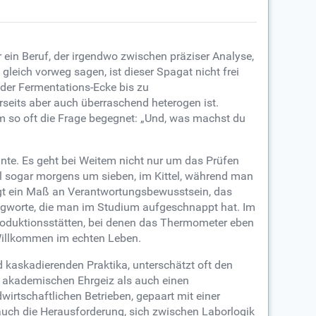
r ein Beruf, der irgendwo zwischen präziser Analyse,
leich vorweg sagen, ist dieser Spagat nicht frei
 der Fermentations-Ecke bis zu
rseits aber auch überraschend heterogen ist.
em so oft die Frage begegnet: „Und, was machst du
önnte. Es geht bei Weitem nicht nur um das Prüfen
l sogar morgens um sieben, im Kittel, während man
angt ein Maß an Verantwortungsbewusstsein, das
hlagworte, die man im Studium aufgeschnappt hat. Im
 Produktionsstätten, bei denen das Thermometer eben
 Willkommen im echten Leben.
d kaskadierenden Praktika, unterschätzt oft den
hl akademischen Ehrgeiz als auch einen
irtschaftlichen Betrieben, gepaart mit einer
auch die Herausforderung, sich zwischen Laborlogik