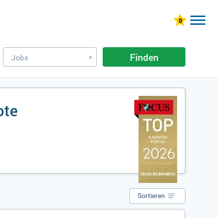
Finden
Jobs
»
ote
Sortieren