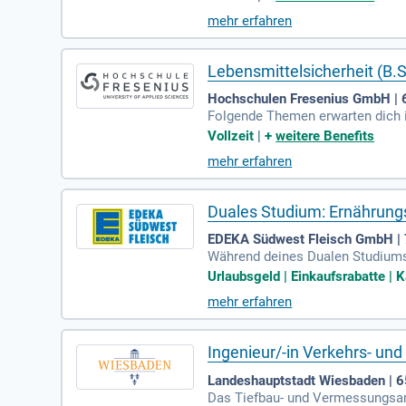
mehr erfahren
Lebensmittelsicherheit (B.
Hochschulen Fresenius GmbH | 
Folgende Themen erwarten dich i
mittelsicherheitsstandards; Bio
Vollzeit
|
+
weitere Benefits
mehr erfahren
Duales Studium: Ernährungs
EDEKA Südwest Fleisch GmbH | 
Während deines Dualen Studiums 
e Herstellung und Verpackung vo
Urlaubsgeld | Einkaufsrabatte | K
gienevorschriften sind ebenso Te
mehr erfahren
läufst du wesentliche Abteilung
duktion oder Verwaltung auf dic
Ingenieur/-in Verkehrs- und
Landeshauptstadt Wiesbaden | 
Das Tiefbau- und Vermessungsamt 