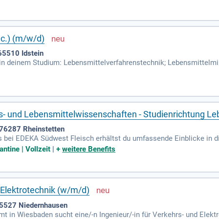
Sc.) (m/w/d)
65510 Idstein
n deinem Studium: Lebensmittelverfahrenstechnik; Lebensmittelmik
analytik; Lebensmitteltoxikologie; Qualitätsmanagement; Ab dem dri
- und Lebensmittelwissenschaften - Studienrichtung Le
76287 Rheinstetten
bei EDEKA Südwest Fleisch erhältst du umfassende Einblicke in di
n Wurstwaren kennen und übernimmst dabei zentrale Aufgaben. Qua
antine | Vollzeit
|
+
weitere Benefits
il deiner Ausbildung. Du analysierst Kundenbedürfnisse und integri
en wie Zerlegung, Produktion und Einkauf. Nach dem Studium warten
h, sodass du aktiv zur Weiterentwicklung des Unternehmens beiträgs
 Elektrotechnik (w/m/d)
65527 Niedernhausen
in Wiesbaden sucht eine/-n Ingenieur/-in für Verkehrs- und Elektr