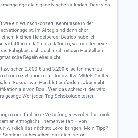
Gemengelage die eigene Nische zu finden. Oder sich
oft wie ein Wunschkonzert: Kenntnisse in der
novationsgeist. Im Alltag sind dann eher
einem kleinen Heidelberger Betrieb habe ich
eschäftsführer erklären zu können, warum der neue
die Fähigkeit, sich auch mal mit den Herstellern
gmatische Regeln eher nicht.
ist zwischen 2.800 € und 3.200 €, selten mehr zu
n tendenziell moderater, innovative Mittelständler
alem Fokus zwar Herzblut einfordern, aber nicht
fikation als von Boni. Wen das schreckt, der wird
rs gesagt: Wer jeden Tag Schokolade testet,
ungen und fachliche Vertiefungen werden hier nicht
ademien ermöglicht Themenvielfalt – von
un wirklich das nächste Level bringen. Mein Tipp?
in Seminar zu besuchen, das nicht sofort