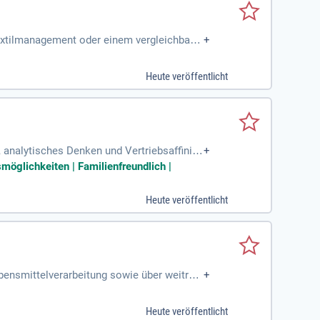
extilmanagement oder einem vergleichbare
+
Heute veröffentlicht
 analytisches Denken und Vertriebsaffinitä
+
smöglichkeiten | Familienfreundlich |
Heute veröffentlicht
bensmittelverarbeitung sowie über weitreic
+
n Anforderungen
Heute veröffentlicht