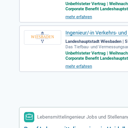
annende Aufgaben in der Planung
Unbefristeter Vertrag | Weihnach
men. Bewerber sollten ein ingeni
Corporate Benefit Landeshauptsta
ften und Fachsoftware wie LISA is
mehr erfahren
ppe 12 des TVöD. Bewerben Sie si
Ingenieur/-in Verkehrs- und
Landeshauptstadt Wiesbaden | 
Das Tiefbau- und Vermessungsamt 
und instandhalten Sie verkehrst
Unbefristeter Vertrag | Weihnach
gehören das Erstellen verkehrst
Corporate Benefit Landeshauptsta
wissenschaftliches Studium, ideal
mehr erfahren
oftware LISA ist von Vorteil. Nu
Gemeinwohl bei!
Lebensmittelingenieur Jobs und Stellenan