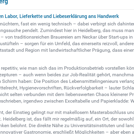
erg
hen Labor, Lieferkette und Liebeserklärung ans Handwerk
nüchtern, fast ein wenig technisch – dabei verbirgt sich dahinte
ngssuche pendelt. Zumindest hier in Heidelberg, das muss man g
 – von traditionsreichen Brauereien am Neckar über Start-ups in
tüfteln – sorgen für ein Umfeld, das einerseits reizvoll, andere
tätsstadt und Region mit landwirtschaftlicher Prägung, dass ein
h repetitiv, wie man sich das im Produktionsbetrieb vorstellen k
zepturen – auch wenn beides zur Job-Realität gehört, manchma
em Schirm haben: Die Position des Lebensmittelingenieurs verl
ittelrecht, Hygienevorschriften, Rückverfolgbarkeit – lauter Sc
g, nicht selten verbunden mit dem liebenswerten Chaos kleinerer
ndgeschrieben, irgendwo zwischen Exceltabelle und Papierkladde:
eint, der Einstieg gelingt nur mit makellosem Masterabschluss un
 Heidelberg ist, das fällt mir regelmäßig auf, ein Ort, der sowo
belohnt. Die direkte Nähe zu Universitätsinstituten und landw
innovativer Gastronomie, erschließt Möglichkeiten – aber eben 