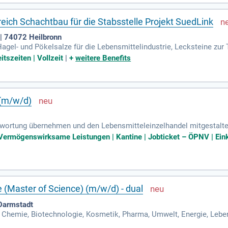
reich Schachtbau für die Stabsstelle Projekt SuedLink
| 74072 Heilbronn
gel- und Pökelsalze für die Lebensmittelindustrie, Lecksteine zur 
itszeiten | Vollzeit
|
+
weitere Benefits
 (m/w/d)
twortung übernehmen und den Lebensmitteleinzelhandel mitgestalte
Vermögenswirksame Leistungen | Kantine | Jobticket – ÖPNV | Eink
 (Master of Science) (m/w/d) - dual
Darmstadt
 Chemie, Biotechnologie, Kosmetik, Pharma, Umwelt, Energie, Lebens
nd biotechnologischer Produkte; Qualitätssicherung & Analytik; F