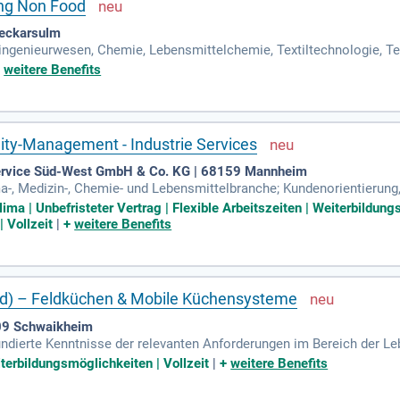
ung Non Food
Neckarsulm
ingenieurwesen, Chemie, Lebensmittelchemie, Textiltechnologie, T
sowie Ergebnisorientierung; Sehr gute Englischkenntnisse.
+
weitere Benefits
lity-Management - Industrie Services
ervice Süd-West GmbH & Co. KG | 68159 Mannheim
-, Medizin-, Chemie- und Lebensmittelbranche; Kundenorientierung,
ungsvermögen sowie Engagement; Regionale Reisebereitschaft.
ima | Unbefristeter Vertrag | Flexible Arbeitszeiten | Weiterbildung
 Vollzeit
|
+
weitere Benefits
/d) – Feldküchen & Mobile Küchensysteme
09 Schwaikheim
undierte Kenntnisse der relevanten Anforderungen im Bereich der Le
 und ein gutes Verständnis der relevanten militärischen und zivile
iterbildungsmöglichkeiten | Vollzeit
|
+
weitere Benefits