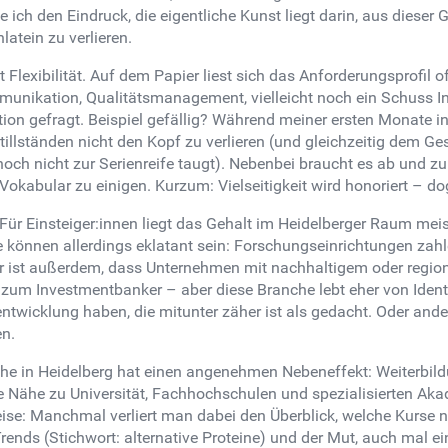
ch den Eindruck, die eigentliche Kunst liegt darin, aus dieser 
atein zu verlieren.
 Flexibilität. Auf dem Papier liest sich das Anforderungsprofil 
mmunikation, Qualitätsmanagement, vielleicht noch ein Schuss In
n gefragt. Beispiel gefällig? Während meiner ersten Monate in 
illständen nicht den Kopf zu verlieren (und gleichzeitig dem G
ch nicht zur Serienreife taugt). Nebenbei braucht es ab und zu 
kabular zu einigen. Kurzum: Vielseitigkeit wird honoriert – do
h. Für Einsteiger:innen liegt das Gehalt im Heidelberger Raum me
e können allerdings eklatant sein: Forschungseinrichtungen zahle
ar ist außerdem, dass Unternehmen mit nachhaltigem oder region
zum Investmentbanker – aber diese Branche lebt eher von Identi
wicklung haben, die mitunter zäher ist als gedacht. Oder ande
en.
che in Heidelberg hat einen angenehmen Nebeneffekt: Weiterbild
ie Nähe zu Universität, Fachhochschulen und spezialisierten Ak
eise: Manchmal verliert man dabei den Überblick, welche Kurse n
Trends (Stichwort: alternative Proteine) und der Mut, auch mal e