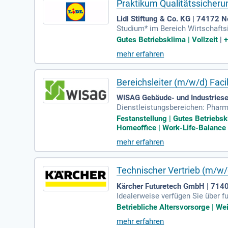
Praktikum Qualitätssicher
Lidl Stiftung & Co. KG | 74172 
Studium* im Bereich Wirtschafts
n Studiengang; Analysefähigkeit 
Gutes Betriebsklima | Vollzeit
|
mehr erfahren
Bereichsleiter (m/w/d) Faci
WISAG Gebäude- und Industries
Dienstleistungsbereichen: Pharma
t; Organisationstalent, Einfühl
Festanstellung | Gutes Betriebskl
Homeoffice | Work-Life-Balance |
mehr erfahren
Technischer Vertrieb (m/w
Kärcher Futuretech GmbH | 714
Idealerweise verfügen Sie über f
hende praktische Kochkenntnisse
Betriebliche Altersvorsorge | We
mehr erfahren