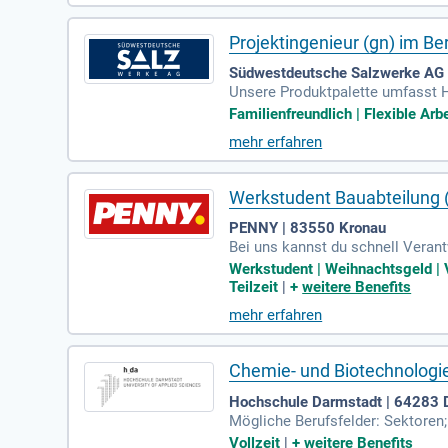
Projektingenieur (gn) im Be
Südwestdeutsche Salzwerke AG 
Unsere Produktpalette umfasst Ha
Auftausalze und vieles mehr.
Familienfreundlich | Flexible Arbe
mehr erfahren
Werkstudent Bauabteilung
PENNY | 83550 Kronau
Bei uns kannst du schnell Veran
Werkstudent | Weihnachtsgeld | 
Teilzeit
|
+
weitere Benefits
mehr erfahren
Chemie- und Biotechnologie
Hochschule Darmstadt | 64283 
Mögliche Berufsfelder: Sektoren;
Anwendungstechnik chemischer u
Vollzeit
|
+
weitere Benefits