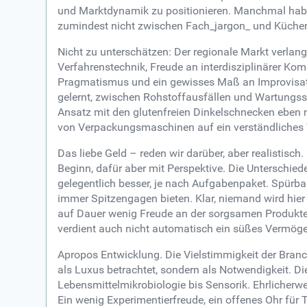
und Marktdynamik zu positionieren. Manchmal habe i
zumindest nicht zwischen Fach_jargon_ und Küchenl
Nicht zu unterschätzen: Der regionale Markt verlangt
Verfahrenstechnik, Freude an interdisziplinärer Ko
Pragmatismus und ein gewisses Maß an Improvisatio
gelernt, zwischen Rohstoffausfällen und Wartungsst
Ansatz mit den glutenfreien Dinkelschnecken eben no
von Verpackungsmaschinen auf ein verständliches Vo
Das liebe Geld – reden wir darüber, aber realistisc
Beginn, dafür aber mit Perspektive. Die Unterschied
gelegentlich besser, je nach Aufgabenpaket. Spürb
immer Spitzengagen bieten. Klar, niemand wird hier 
auf Dauer wenig Freude an der sorgsamen Produktent
verdient auch nicht automatisch ein süßes Vermög
Apropos Entwicklung. Die Vielstimmigkeit der Bran
als Luxus betrachtet, sondern als Notwendigkeit. D
Lebensmittelmikrobiologie bis Sensorik. Ehrlicherw
Ein wenig Experimentierfreude, ein offenes Ohr für 