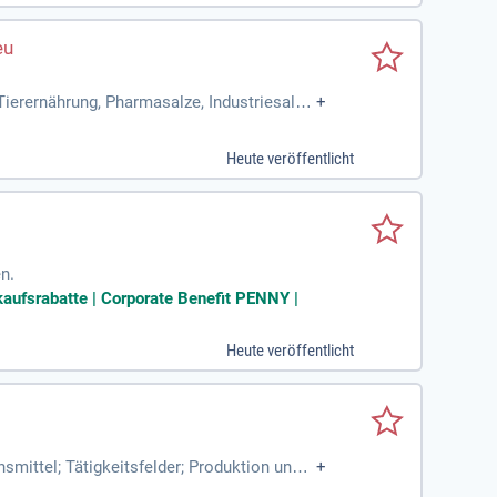
Tierernährung, Pharmasalze, Industriesalze,
+
Heute veröffentlicht
n.
aufsrabatte | Corporate Benefit PENNY |
Heute veröffentlicht
mittel; Tätigkeitsfelder; Produktion und
+
orschung & Entwicklung