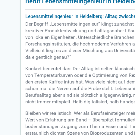
Beruf Lebensmittelingenieur in Heidelb
Lebensmittelingenieur in Heidelberg: Alltag zwisc
Der Begriff „Lebensmittelingenieur“ klingt zunächst 
kreativer Produktentwicklung und alltagsnaher Lösu
von lokalen Eigenheiten. Unterschiedliche Branchen
Forschungsinstituten, die hochmoderne Verfahren aus
Vielleicht liegt es an dieser Mischung aus Universi
da eigentlich genau?“
Konkret bedeutet das: Der Alltag ist selten klassisc
von Temperaturkurven oder die Optimierung von Re
den ersten Kaffee intus hat. Was viele nicht auf d
schon mal die Nerven auf die Probe stellt. Lebensm
Berufsalltag aber sind sie plötzlich allgegenwärti
nicht immer mitspielt. Halb digitalisiert, halb ha
Bleiben wir realistisch. Wer als Berufseinsteiger m
Wert von Erfahrung am Band – überspitzt formuliert.
bodenständigen Zugang zum Thema Essen und Trinken 
erstaunlich dichten Szene von Bioproduzenten und 