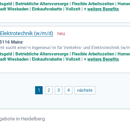
 und Instandhaltung von verkehrstechnischen Anlagen, wie Lichtsi
tsgeld | Betriebliche Altersvorsorge | Flexible Arbeitszeiten | Home
eurwissenschaftliches Studium in Elektro- oder Verkehrstechnik vo
dt Wiesbaden | Einkaufsrabatte | Vollzeit
|
+
weitere Benefits
t von Vorteil. Die Tätigkeit erfolgt in einem unbefristeten Arbeitsv
ch jetzt und gestalten Sie aktiv die Verkehrsinfrastruktur von Wie
 Elektrotechnik (w/m/d)
55116 Mainz
sucht eine/-n Ingenieur/-in für Verkehrs- und Elektrotechnik (w/m/
echnische Anlagen im Stadtgebiet, wie Lichtsignalanlagen und Ver
tsgeld | Betriebliche Altersvorsorge | Flexible Arbeitszeiten | Home
echnischer Unterlagen sowie das Entwickeln strategischer Verkehr
dt Wiesbaden | Einkaufsrabatte | Vollzeit
|
+
weitere Benefits
erweise in Elektro- oder Verkehrstechnik, ist erforderlich. Erfahru
tzen Sie die chance auf eine unbefristete, verantwortungsvolle Tätig
1
2
3
4
nächste
gebote in Heidelberg