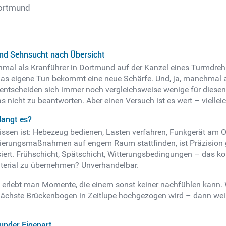
Dortmund
und Sehnsucht nach Übersicht
mal als Kranführer in Dortmund auf der Kanzel eines Turmdrehkra
e, das eigene Tun bekommt eine neue Schärfe. Und, ja, manchmal 
entscheiden sich immer noch vergleichsweise wenige für diesen
s nicht zu beantworten. Aber einen Versuch ist es wert – viellei
langt es?
sen ist: Hebezeug bedienen, Lasten verfahren, Funkgerät am Ohr,
sierungsmaßnahmen auf engem Raum stattfinden, ist Präzision ge
ert. Frühschicht, Spätschicht, Witterungsbedingungen – das kom
aterial zu übernehmen? Unverhandelbar.
 erlebt man Momente, die einem sonst keiner nachfühlen kann.
 nächste Brückenbogen in Zeitlupe hochgezogen wird – dann we
under Eigenart