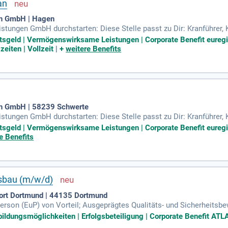
an
en GmbH | Hagen
stungen GmbH durchstarten: Diese Stelle passt zu Dir: Kranführer, Kr
ückenkranführer, Brückenkranführerin, Hallenkranführer, Hallenkranfü
htsgeld | Vermögenswirksame Leistungen | Corporate Benefit eureg
zeiten | Vollzeit
|
+
weitere Benefits
en GmbH | 58239 Schwerte
stungen GmbH durchstarten: Diese Stelle passt zu Dir: Kranführer, Kr
ückenkranführer, Brückenkranführerin, Hallenkranführer, Hallenkranfü
htsgeld | Vermögenswirksame Leistungen | Corporate Benefit eureg
e Benefits
sbau (m/w/d)
rt Dortmund | 44135 Dortmund
erson (EuP) von Vorteil; Ausgeprägtes Qualitäts- und Sicherheits
heitliche Eignung für Arbeiten im Höhenbereich (G41); Bundesweit
ildungsmöglichkeiten | Erfolgsbeteiligung | Corporate Benefit A