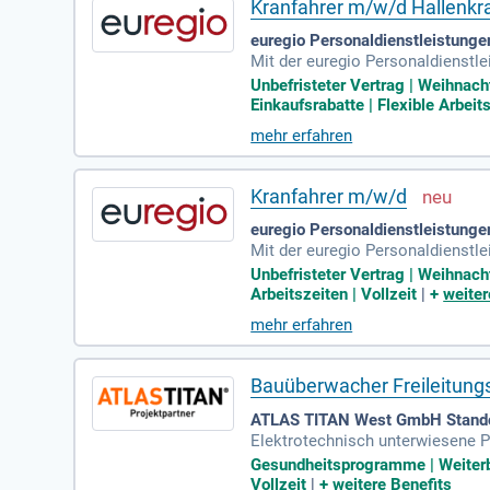
Kranfahrer m/w/d Hallenkr
euregio Personaldienstleistung
Mit der euregio Personaldienstlei
Baggerführer, Baggerführerin, Br
Unbefristeter Vertrag | Weihnac
Einkaufsrabatte | Flexible Arbeits
mehr erfahren
Kranfahrer m/w/d
euregio Personaldienstleistung
Mit der euregio Personaldienstlei
Baggerführer, Baggerführerin, Br
Unbefristeter Vertrag | Weihnac
Arbeitszeiten | Vollzeit
|
+
weiter
mehr erfahren
Bauüberwacher Freileitung
ATLAS TITAN West GmbH Stando
Elektrotechnisch unterwiesene P
technischen Regelwerken; Gesund
Gesundheitsprogramme | Weiterb
Vollzeit
|
+
weitere Benefits