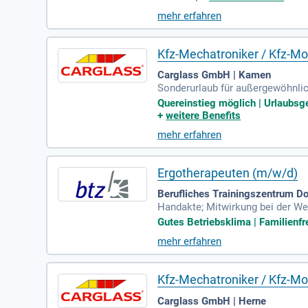
mehr erfahren
Kfz-Mechatroniker / Kfz-Mo
Carglass GmbH | Kamen
Sonderurlaub für außergewöhnlich
ätszuschuss; Tablet mit private
Quereinstieg möglich | Urlaubsg
ung
+
weitere Benefits
mehr erfahren
Ergotherapeuten (m/w/d)
Berufliches Trainingszentrum 
Handakte; Mitwirkung bei der W
otherapeuten (m/w/d); Berufserfa
Gutes Betriebsklima | Familienfre
mehr erfahren
Kfz-Mechatroniker / Kfz-Mo
Carglass GmbH | Herne