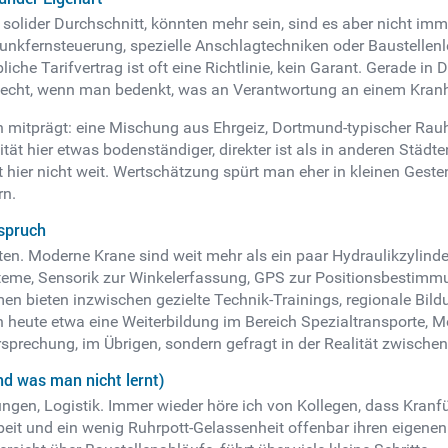
olider Durchschnitt, könnten mehr sein, sind es aber nicht immer.
Funkfernsteuerung, spezielle Anschlagtechniken oder Baustellenl
übliche Tarifvertrag ist oft eine Richtlinie, kein Garant. Gerad
Recht, wenn man bedenkt, was an Verantwortung an einem Kran
en mitprägt: eine Mischung aus Ehrgeiz, Dortmund-typischer Rauh
tät hier etwas bodenständiger, direkter ist als in anderen Städt
hier nicht weit. Wertschätzung spürt man eher in kleinen Geste
rn.
nspruch
. Moderne Krane sind weit mehr als ein paar Hydraulikzylinder u
me, Sensorik zur Winkelerfassung, GPS zur Positionsbestimmung.
hmen bieten inzwischen gezielte Technik-Trainings, regionale B
kann heute etwa eine Weiterbildung im Bereich Spezialtransporte,
rsprechung, im Übrigen, sondern gefragt in der Realität zwisch
nd was man nicht lernt)
rungen, Logistik. Immer wieder höre ich von Kollegen, dass Kra
it und ein wenig Ruhrpott-Gelassenheit offenbar ihren eigenen 