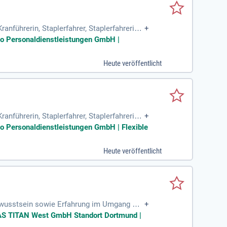
anführerin, Staplerfahrer, Staplerfahrerin,
+
hrerin
io Personaldienstleistungen GmbH |
Heute veröffentlicht
anführerin, Staplerfahrer, Staplerfahrerin,
+
hrerin
io Personaldienstleistungen GmbH | Flexible
Heute veröffentlicht
bewusstsein sowie Erfahrung im Umgang mit
+
e Reisebereitschaft sowie Führerschein
TLAS TITAN West GmbH Standort Dortmund |