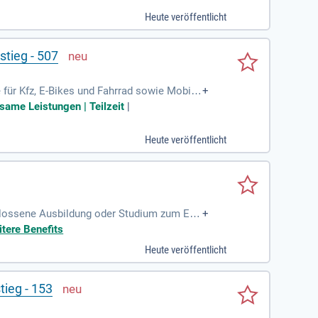
Heute veröffentlicht
tieg - 507
für Kfz, E-Bikes und Fahrrad sowie Mobilit
+
nd subventionierte Krankenzusatzversicher
same Leistungen | Teilzeit
|
Heute veröffentlicht
hlossene Ausbildung oder Studium zum Erg
+
er Arbeit mit psychisch kranken
itere Benefits
Heute veröffentlicht
tieg - 153