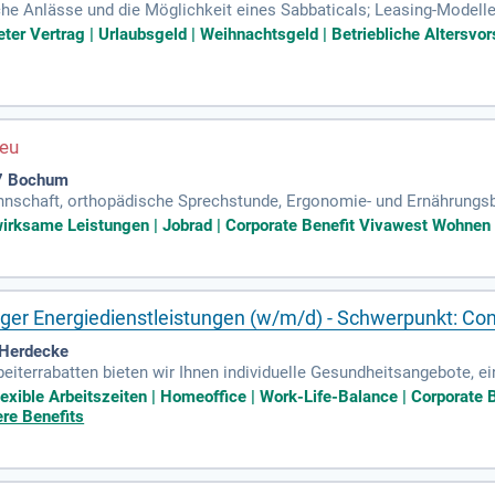
e Anlässe und die Möglichkeit eines Sabbaticals; Leasing-Modelle 
r Nutzungsmöglichkeit; Zuschuss zur betrieblichen Altersvorsorge u
eter Vertrag | Urlaubsgeld | Weihnachtsgeld | Betriebliche Alters
7 Bochum
nnschaft, orthopädische Sprechstunde, Ergonomie- und Ernährungsbe
icherung sowie eine betriebliche Krankenzusatzversicherung; Wei
irksame Leistungen | Jobrad | Corporate Benefit Vivawest Wohnen 
er Energiedienstleistungen (w/m/d) - Schwerpunkt: Con
 Herdecke
eiterrabatten bieten wir Ihnen individuelle Gesundheitsangebote, ei
geberfinanzierte Krankenzusatzversicherung sowie Firmenfitness in 
exible Arbeitszeiten | Homeoffice | Work-Life-Balance | Corporate 
ere Benefits