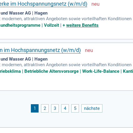
werke im Hochspannungsnetz (w/m/d)
 und Wasser AG | Hagen
modernen, attraktiven Angeboten sowie vorteilhaften Konditionen
rtrag. Firmenfitness in Kooperation mit EGYM Wellpass.
esundheitsprogramme | Vollzeit
|
+
weitere Benefits
ngen im Hochspannungsnetz (w/m/d)
 und Wasser AG | Hagen
modernen, attraktiven Angeboten sowie vorteilhaften Konditionen
trag. Sie sind interessiert?
triebsklima | Betriebliche Altersvorsorge | Work-Life-Balance | Kan
1
2
3
4
5
nächste