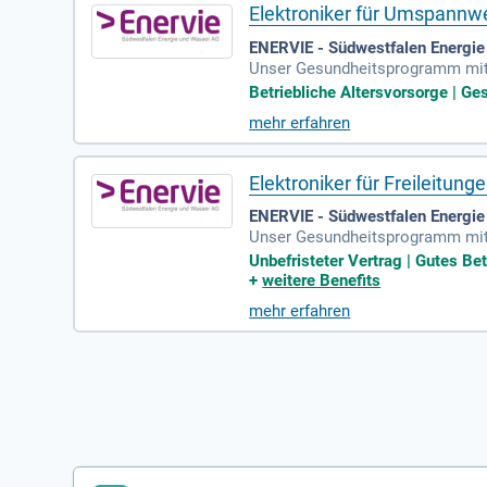
Elektroniker für Umspann
ENERVIE - Südwestfalen Energie
Unser Gesundheitsprogramm mit 
ch einen Gruppenversicherungsve
Betriebliche Altersvorsorge | G
mehr erfahren
Elektroniker für Freileitu
ENERVIE - Südwestfalen Energie
Unser Gesundheitsprogramm mit 
ch einen Gruppenversicherungsver
Unbefristeter Vertrag | Gutes Be
+
weitere Benefits
mehr erfahren