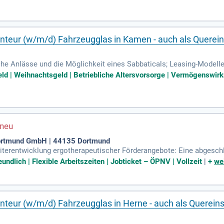
nteur (w/m/d) Fahrzeugglas in Kamen - auch als Quereins
e Anlässe und die Möglichkeit eines Sabbaticals; Leasing-Modelle 
r Nutzungsmöglichkeit; Zuschuss zur betrieblichen Altersvorsorge u
eld | Weihnachtsgeld | Betriebliche Altersvorsorge | Vermögenswirk
Dortmund GmbH | 44135 Dortmund
eiterentwicklung ergotherapeutischer Förderangebote: Eine abgesc
hrung im Bereich der Rehabilitation wünschenswert; Erfahrung in d
undlich | Flexible Arbeitszeiten | Jobticket – ÖPNV | Vollzeit
|
+
we
nteur (w/m/d) Fahrzeugglas in Herne - auch als Quereins