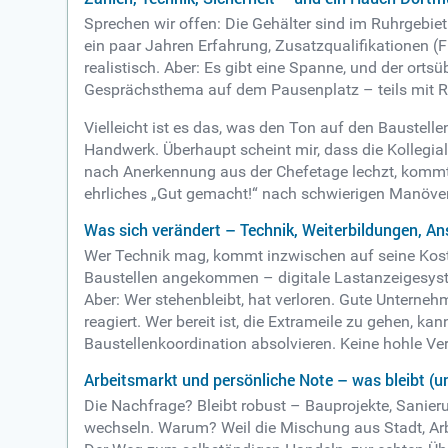
Sprechen wir offen: Die Gehälter sind im Ruhrgebiet s
ein paar Jahren Erfahrung, Zusatzqualifikationen (
realistisch. Aber: Es gibt eine Spanne, und der orts
Gesprächsthema auf dem Pausenplatz – teils mit 
Vielleicht ist es das, was den Ton auf den Baustell
Handwerk. Überhaupt scheint mir, dass die Kollegiali
nach Anerkennung aus der Chefetage lechzt, kommt 
ehrliches „Gut gemacht!“ nach schwierigen Manöve
Was sich verändert – Technik, Weiterbildungen, A
Wer Technik mag, kommt inzwischen auf seine Kosten
Baustellen angekommen – digitale Lastanzeigesyste
Aber: Wer stehenbleibt, hat verloren. Gute Unterne
reagiert. Wer bereit ist, die Extrameile zu gehen, 
Baustellenkoordination absolvieren. Keine hohle Ve
Arbeitsmarkt und persönliche Note – was bleibt (u
Die Nachfrage? Bleibt robust – Bauprojekte, Sanie
wechseln. Warum? Weil die Mischung aus Stadt, Arbe