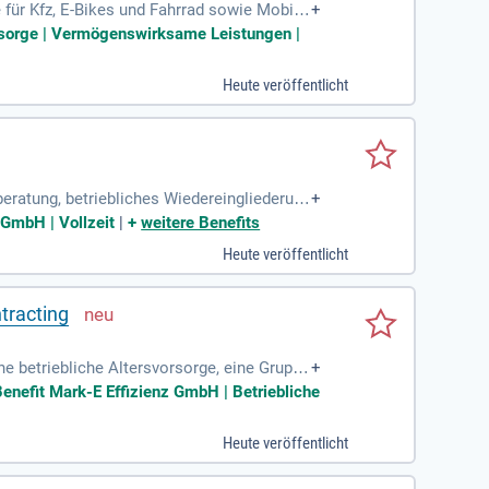
für Kfz, E-Bikes und Fahrrad sowie Mobilit
+
nd subventionierte Krankenzusatzversicher
vorsorge | Vermögenswirksame Leistungen |
Heute veröffentlicht
ratung, betriebliches Wiedereingliederun
+
terentwicklung: Förderung
GmbH | Vollzeit
|
+
weitere Benefits
Heute veröffentlicht
tracting
ne betriebliche Altersvorsorge, eine Gruppe
+
Kooperation
Benefit Mark-E Effizienz GmbH | Betriebliche
Heute veröffentlicht