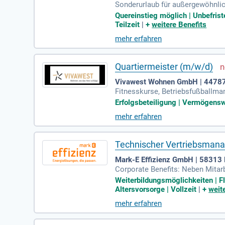
Sonderurlaub für außergewöhnlich
ätszuschuss; Tablet mit private
Quereinstieg möglich | Unbefrist
ung
Teilzeit
|
+
weitere Benefits
mehr erfahren
Quartiermeister (m/w/d)
Vivawest Wohnen GmbH | 4478
Fitnesskurse, Betriebsfußballma
gsmanagement, Gruppenunfallvers
Erfolgsbeteiligung | Vermögensw
mehr erfahren
Technischer Vertriebsmanag
Mark-E Effizienz GmbH | 58313
Corporate Benefits: Neben Mitarb
nunfallversicherung, eine arbeit
Weiterbildungsmöglichkeiten | Fl
Altersvorsorge | Vollzeit
|
+
weit
mehr erfahren