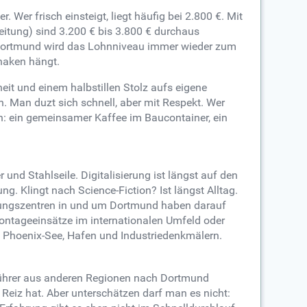
 Wer frisch einsteigt, liegt häufig bei 2.800 €. Mit
eitung) sind 3.200 € bis 3.800 € durchaus
e in Dortmund wird das Lohnniveau immer wieder zum
haken hängt.
eit und einem halbstillen Stolz aufs eigene
en. Man duzt sich schnell, aber mit Respekt. Wer
n: ein gemeinsamer Kaffee im Baucontainer, ein
nd Stahlseile. Digitalisierung ist längst auf den
 Klingt nach Science-Fiction? Ist längst Alltag.
ildungszentren in und um Dortmund haben darauf
 Montageeinsätze im internationalen Umfeld oder
en Phoenix-See, Hafen und Industriedenkmälern.
nführer aus anderen Regionen nach Dortmund
Reiz hat. Aber unterschätzen darf man es nicht: